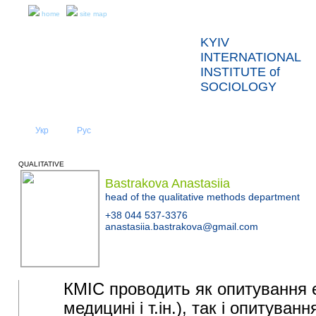
home
site map
KYIV
INTERNATIONAL
INSTITUTE of
SOCIOLOGY
Укр
Eng
Рус
|
|
ABOUT US
NEWS
QUALITATIVE
Bastrakova Anastasiia
head of the qualitative methods department
+38 044 537-3376
anastasiia.bastrakova@gmail.com
КМІС проводить як опитування ек
медицині і т.ін.), так і опитуван