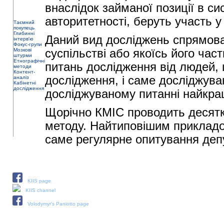
внаслідок займаної позиції в си
авторитетності, беруть участь у
Таємний
покупець
Глибинні
Даний вид досліджень спрямова
інтерв'ю
Фокус-групи
Мозкові
суспільстві або якоїсь його част
штурми
Етнографічні
питань дослідження від людей,
методи
Контент-
дослідження, і саме досліджува
аналіз
Кабінетні
дослідження
досліджуваному питанні найкр
Щорічно КМІС проводить десятки
методу. Найтиповішим прикладом
саме регулярне опитування депу
Our social media:
KIIS page
KIIS channel
Volodymyr's Paniotto page