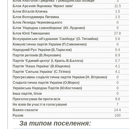
Блок Анатолiя Гриценка 'Громадянська позицiя'
3
Блок Арсенiя Яценюка 'Фронт змiн'
11.5
Блок Вiталiя Кличка
1.5
Блок Володимира Литвина
1.5
Блок Леонiда Черновецького
0
Блок 'Народна самооборона' (Ю. Луценко)
0
Блок Юлiї Тимошенко
27.8
Всеукраїнське об'єднання 'Свобода' (О. Тягнибок)
5.6
Комунiстична партiя України (П.Симоненко)
0
Народний Рух України (Б.Тарасюк)
0.4
Партiя регiонiв (В.Янукович)
8.9
Партiя 'Єдиний центр' (I. Криль-В.Балога)
0.7
Партiя 'Наша Україна' (В.Ющенко)
4.1
Партiя 'Сильна Україна' (С.Тiгiпко)
4.1
Прогресивна соцiалiстична партiя України (Н. Вiтренко)
0
Соцiалiстична партiя України (О.Мороз)
0
Українська Народна Партiя (Ю.Костенко)
0
Iнша партiя, блок
0
Проголосував би проти всiх
9.6
Не взяв би участi в голосуваннi
7
Важко сказати
14.4
Разом
100
За типом поселення: