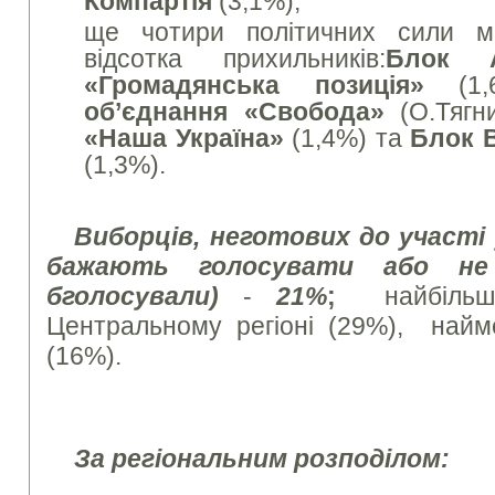
Компартія
(3,1%);
ще чотири політичних сили м
відсотка прихильників:
Блок
«Громадянська позиція»
(1,
об’єднання «Свобода»
(О.Тягн
«Наша Україна»
(1,4%) та
Блок 
(1,3%).
В
иборців, неготових до участі
бажають
голосувати
або не
б
голосува
л
и
)
-
21%
;
найбільше
Центральному регіоні (29%), най
(16%).
За регіональним розподілом: