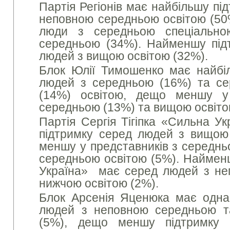
Партія Регіонів має найбільшу пі
неповною середньою освітою (50%
люди з середньою спеціально
середньою (34%). Найменшу під
людей з вищою освітою (32%).
Блок Юлії Тимошенко має найбі
людей з середньою (16%) та се
(14%) освітою, дещо меншу 
середньою (13%) та вищою освіто
Партія Сергія Тігіпка «Сильна У
підтримку серед людей з вищою
меншу у представників з середнь
середньою освітою (5%). Наймен
Україна» має серед людей з не
нижчою освітою (2%).
Блок Арсенія Яценюка має одна
людей з неповною середньою т
(5%), дещо меншу підтримку