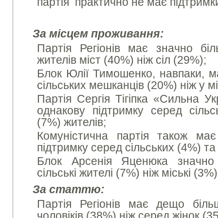
партія практично не має підтримк
За місцем проживання:
Партія Регіонів має значно бі
жителів міст (40%) ніж сіл (29%);
Блок Юлії Тимошенко, навпаки, м
сільських мешканців (20%) ніж у м
Партія Сергія Тігіпка «Сильна У
однакову підтримку серед сільс
(7%) жителів;
Комуністична партія також має
підтримку серед сільських (4%) та
Блок Арсенія Яценюка значно
сільські жителі (7%) ніж міські (3%)
За статтю:
Партія Регіонів має дещо біл
чоловіків (38%) ніж серед жінок (3