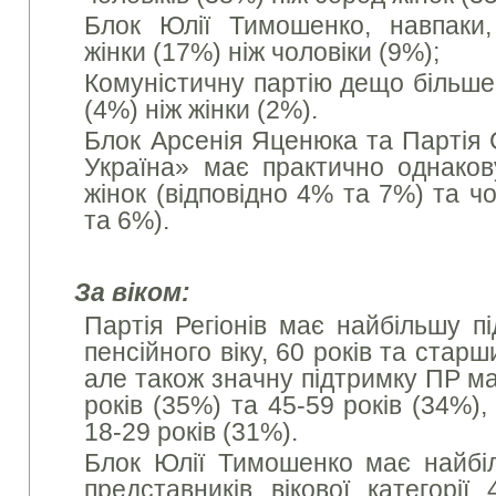
Блок Юлії Тимошенко, навпаки,
жінки (17%) ніж чоловіки (9%);
Комуністичну партію дещо більше
(4%) ніж жінки (2%).
Блок Арсенія Яценюка та Партія С
Україна» має практично однаков
жінок (відповідно 4% та 7%) та чо
та 6%).
За віком:
Партія Регіонів має найбільшу п
пенсійного віку, 60 років та ста
але також значну підтримку ПР ма
років (35%) та 45-59 років (34%)
18-29 років (31%).
Блок Юлії Тимошенко має найбі
представників вікової категорії