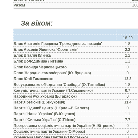
Разом
10
За віком:
18-29
Блок Анатолiя Гриценка 'Громадянська позицiя'
1.8
Блок Арсенiя Яценюка 'Фронт змiн'
2.2
Блок Вiталiя Кличка
2.2
Блок Володимира Литвина
1.1
Блок Леонiда Черновецького
0
Блок 'Народна самооборона' (Ю. Луценко)
0
Блок Юлiї Тимошенко
13.3
Всеукраїнське об'єднання 'Свобода' (О. Тягнибок)
1.8
Комунiстична партiя України (П.Симоненко)
0.7
Народний Рух України (Б.Тарасюк)
0
Партiя регiонiв (В.Янукович)
31.4
Партiя 'Єдиний центр' (I. Криль-В.Балога)
0
Партiя 'Наша Україна' (В.Ющенко)
1.1
Партiя 'Сильна Україна' (С.Тiгiпко)
7.7
Прогресивна соцiалiстична партiя України (Н. Вiтренко)
0
Соцiалiстична партiя України (О.Мороз)
0
Українська Народна Партiя (Ю.Костенко)
0