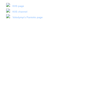
KIIS page
KIIS channel
Volodymyr's Paniotto page