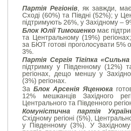
Партія Регіонів
, як завжди, ма
Сході (60%) та Півдні (52%); у Ц
підтримують 26%, у Західному – 9
Блок Юлії Тимошенко
має підтри
та Центральному (19%) регіонах;
за БЮТ готові проголосувати 5% о
3%.
Партія Сергія Тігіпка «Сильна
підтримку у Південному (12%) 
регіонах, дещо меншу у Західн
(3%) регіонах.
За
Блок Арсенія Яценюка
готов
12% мешканців Західного рег
Центрального та Південного регіон
Комуністична партія Україн
Східному регіоні (5%), Централь
у Південному (3%). У Західному 