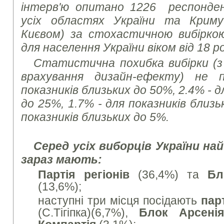
інтерв'ю опитано 1226
респонде
усіх областях України та Крим
Києвом) за стохастичною вибірко
для населення України віком від 18 ро
Статистична похибка вибірки (з 
врахування
дизайн-ефекту) не 
показників близьких до 50%, 2.4%
- 
до 25%, 1.7% - для показників близь
показників близьких до 5%.
Серед усіх виборців України
най
зараз мають:
Партія регіонів
(36,4%) та
Бл
(13,6%);
наступні три місця посідають
пар
(С.Тігіпка)(6,7%),
Блок Арсен
і