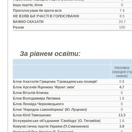
Iнша партiя, блок
0
Проголосував би проти всiх
7.4
НЕ ВЗЯВ БИ УЧАСТI В ГОЛОСУВАННI
8.5
ВАЖКО СКАЗАТИ
20.7
Разом
100
За рівнем освіти:
Неповна
середня (та
нижче)
Блок Анатолiя Гриценка 'Громадянська позицiя'
0.8
Блок Арсенiя Яценюка 'Фронт змiн'
4.7
Блок Вiталiя Кличка
0
Блок Володимира Литвина
1.6
Блок Леонiда Черновецького
0
Блок 'Народна самооборона' (Ю. Луценко)
0
Блок Юлiї Тимошенко
13.3
Всеукраїнське об'єднання 'Свобода' (О. Тягнибок)
1.6
Комунiстична партiя України (П.Симоненко)
3.9