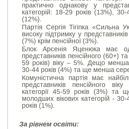
практично однакову у представ
категорій: 18-29 років (13%), 30
(12%).
Партія Сергія Тігіпка «Сильна У
високу підтримку у представників 
(7%) крім пенсійної (3%).
Блок Арсенія Яценюка має од
представників пенсійного (60+) та
59 років) віку – 5%. Дещо менша 
30-44 років (4%) та ще менша сер
Комуністична партія має найбі
представників пенсійного вік
категорії 45-59 років (3%) та
молодших вікових категорій - 30-
років (1%).
За рівнем освіти: