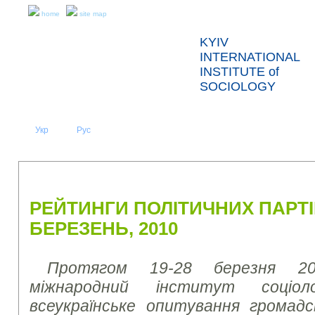
home
site map
KYIV
INTERNATIONAL
INSTITUTE of
SOCIOLOGY
Укр
Eng
Рус
|
|
ABOUT US
NEWS
PRESS RELEASES AND REPORTS
РЕЙТИНГИ ПОЛІТИЧНИХ ПАРТІ
БЕРЕЗЕНЬ, 2010
Протягом 19-28 березня 20
міжнародний інститут соціоло
всеукраїнське опитування громад