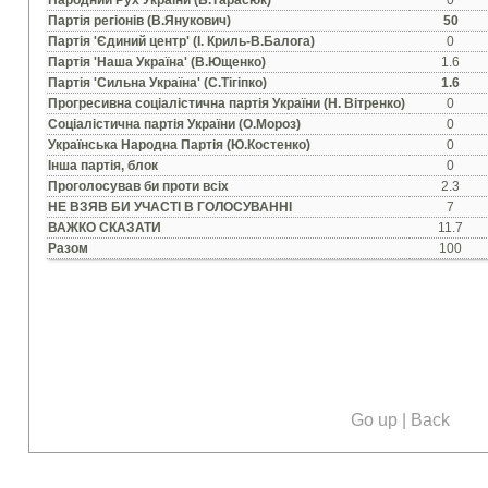
Народний Рух України (Б.Тарасюк)
0
Партiя регiонiв (В.Янукович)
50
Партiя 'Єдиний центр' (I. Криль-В.Балога)
0
Партiя 'Наша Україна' (В.Ющенко)
1.6
Партiя 'Сильна Україна' (С.Тiгiпко)
1.6
Прогресивна соцiалiстична партiя України (Н. Вiтренко)
0
Соцiалiстична партiя України (О.Мороз)
0
Українська Народна Партiя (Ю.Костенко)
0
Iнша партiя, блок
0
Проголосував би проти всiх
2.3
НЕ ВЗЯВ БИ УЧАСТI В ГОЛОСУВАННI
7
ВАЖКО СКАЗАТИ
11.7
Разом
100
Go up
|
Back
Our social media: