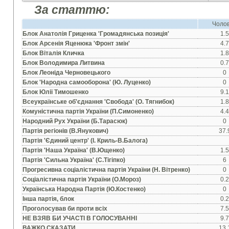
За статтю:
Чолов
Блок Анатолiя Гриценка 'Громадянська позицiя'
1.
Блок Арсенiя Яценюка 'Фронт змiн'
4.
Блок Вiталiя Кличка
1.
Блок Володимира Литвина
0.
Блок Леонiда Черновецького
0
Блок 'Народна самооборона' (Ю. Луценко)
0
Блок Юлiї Тимошенко
9.
Всеукраїнське об'єднання 'Свобода' (О. Тягнибок)
1.
Комунiстична партiя України (П.Симоненко)
4.
Народний Рух України (Б.Тарасюк)
0
Партiя регiонiв (В.Янукович)
37.
Партiя 'Єдиний центр' (I. Криль-В.Балога)
Партiя 'Наша Україна' (В.Ющенко)
1.
Партiя 'Сильна Україна' (С.Тiгiпко)
6
Прогресивна соцiалiстична партiя України (Н. Вiтренко)
0
Соцiалiстична партiя України (О.Мороз)
0.
Українська Народна Партiя (Ю.Костенко)
0
Iнша партiя, блок
0.
Проголосував би проти всiх
7.
НЕ ВЗЯВ БИ УЧАСТI В ГОЛОСУВАННI
9.
ВАЖКО СКАЗАТИ
13.