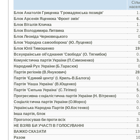
Сіль
насе
Блок Анатолiя Гриценка 'Громадянська позицiя'
1
Блок Арсенiя Яценюка 'Фронт змiн'
6
Блок Вiталiя Кличка
1
Блок Володимира Литвина
2
Блок Леонiда Черновецького
Блок 'Народна самооборона' (Ю. Луценко)
Блок Юлiї Тимошенко
19
Всеукраїнське об'єднання 'Свобода' (О. Тягнибок)
0
Комунiстична партiя України (П.Симоненко)
3
Народний Рух України (Б.Тарасюк)
Партiя регiонiв (В.Янукович)
28
Партiя 'Єдиний центр' (I. Криль-В.Балога)
0
Партiя 'Наша Україна' (В.Ющенко)
1
Партiя 'Сильна Україна' (С.Тiгiпко)
5
Прогресивна соцiалiстична партiя України (Н. Вiтренко)
0
Соцiалiстична партiя України (О.Мороз)
0
Українська Народна Партiя (Ю.Костенко)
0
Iнша партiя, блок
Проголосував би проти всiх
3
НЕ ВЗЯВ БИ УЧАСТI В ГОЛОСУВАННI
8
ВАЖКО СКАЗАТИ
13
Разом
1