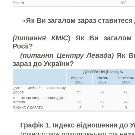
Разом
100
«
Як Ви загалом зараз ставитеся 
(питання КМІС
) Як Ви загалом 
Росії?
(питання Центру Левада)
Як Ви
зараз до України?
ДО УКРАЇНИ (Росія), %
березень
січень
березень
2008
2009
2009
дуже добре/в основному
добре
55
29
41
в основному погано/дуже
погано
33
62
49
ВАЖКО СКАЗАТИ
12
9
9
Графік 1. Індекс відношення до Ук
(різниця між позитивними та нег