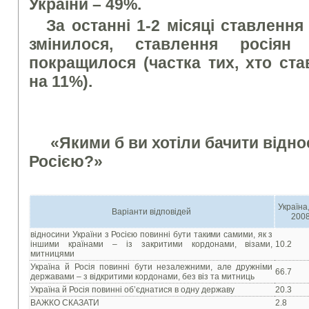
України – 49%.
За останні 1-2 місяці ставлення 
змінилося, ставлення росія
покращилося (частка тих, хто ст
на 11%).
«Якими б ви хотіли бачити відно
Росією?»
Україна,
Варіанти відповідей
2008
відносини України з Росією повинні бути такими самими, як з
іншими країнами – із закритими кордонами, візами,
10.2
митницями
Україна й Росія повинні бути незалежними, але дружніми
66.7
державами – з відкритими кордонами, без віз та митниць
Україна й Росія повинні об’єднатися в одну державу
20.3
ВАЖКО СКАЗАТИ
2.8