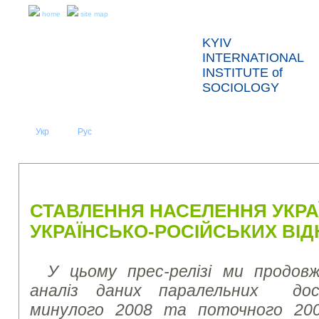
home
site map
KYIV
INTERNATIONAL
INSTITUTE of
SOCIOLOGY
Укр
Eng
Рус
|
|
ABOUT US
NEWS
PRESS RELEASES AND REPORTS
СТАВЛЕННЯ НАСЕЛЕННЯ УКРАЇ
УКРАЇНСЬКО-РОСІЙСЬКИХ ВІ
У цьому прес-релізі ми продов
аналіз дан
их
паралельних дослі
минулого 2008 та поточного 20