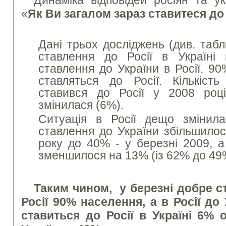
Динаміка відповідей росіян та ук
«
Як Ви загалом зараз ставитеся до 
Дані трьох досліджень (див. таб
ставлення до Росії в Україні 
ставлення до України в Росії, 90
ставляться до Росії. Кількіст
ставився до Росії у 2008 роц
змінилася (6%).
Ситуація в Росії дещо змінил
ставлення до України збільшилос
року до 40% - у березні 2009, а
зменшилося на 13% (із 62% до 49
Таким чином,
у березні добре с
Росії 90% населення, а в Росії д
ставиться до Росії в Україні 6% 