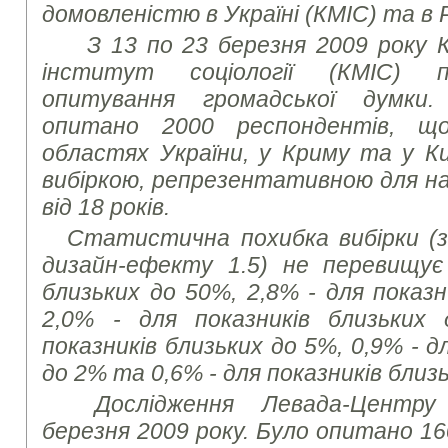
домовленістю в Україні (КМІС) та в 
З 13 по 23 березня 2009 року К
інститут соціології (КМІС) пр
опитування громадської думки
опитано 2000 респондентів, щ
областях України, у Криму та у К
вибіркою, репрезентативною для на
від 18 років.
Статистична похибка вибірки (з 
дизайн-ефекту 1.5) не перевищує
близьких до 50%, 2,8% - для показн
2,0% - для показників близьких
показників близьких до 5%, 0,9% - д
до 2% та 0,6% - для показників близ
Дослідження Левада-Центру 
березня 2009 року. Було опитано 1