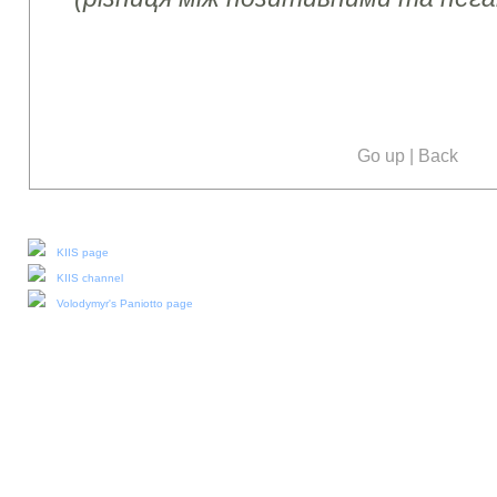
Go up
|
Back
Our social media:
KIIS page
KIIS channel
Volodymyr's Paniotto page