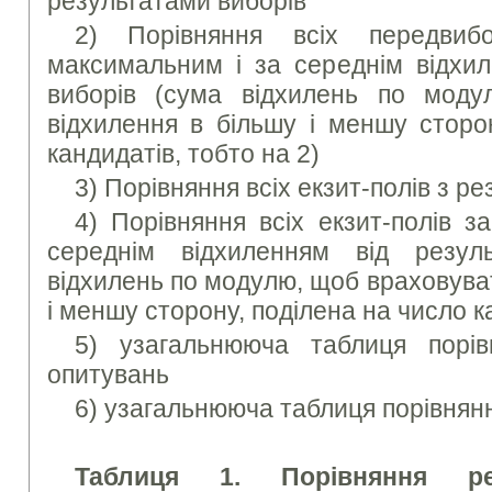
результатами виборів
2) Порівняння всіх передвиб
максимальним і за середнім відхил
виборів (сума відхилень по моду
відхилення в більшу і меншу сторо
кандидатів, тобто на 2)
3) Порівняння всіх екзит-полів з р
4) Порівняння всіх екзит-полів 
середнім відхиленням від резуль
відхилень по модулю, щоб враховува
і меншу сторону, поділена на число к
5) узагальнююча таблиця порів
опитувань
6) узагальнююча таблиця порівнянн
Таблиця 1. Порівняння рез