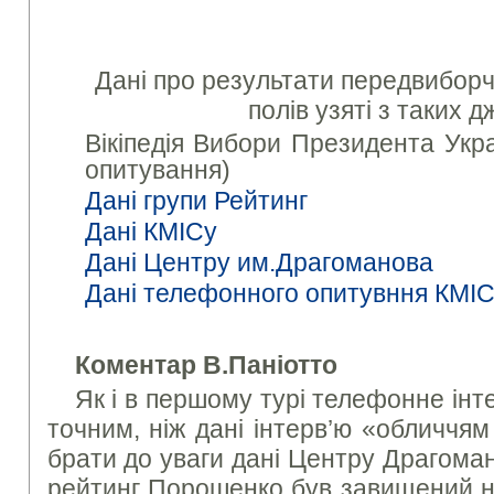
Дані про результати передвиборчи
полів узяті з таких д
Вікіпедія Вибори Президента Укра
опитування)
Дані групи Рейтинг
Дані КМІСу
Дані Центру им.Драгоманова
Дані телефонного опитувння КМІ
Коментар В.Паніотто
Як і в першому турі телефонне ін
точним, ніж дані інтерв’ю «обличчя
брати до уваги дані Центру Драгоман
рейтинг Порошенко був завищений на