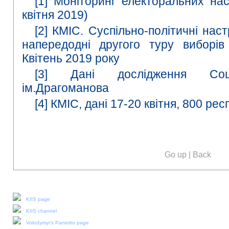
[1]
Моніторинг електоральних наст
квітня 2019)
[2]
КМІС. Суспільно-політичні нас
напередодні другого туру виборів
Квітень 2019 року
[3]
Дані дослідження Соці
ім.Драгоманова
[4]
КМІС, дані 17-20 квітня, 800 рес
Go up
|
Back
Our social media:
KIIS page
KIIS channel
Volodymyr's Paniotto page