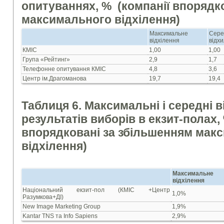
опитуваннях, % (компанії впорядк
максимального відхілення)
Максимальне
Сере
відхілення
відх
КМІС
1,00
1,00
Група «Рейтинг»
2,9
1,7
Телефонне опитування КМІС
4,8
3,6
Центр ім.Драгоманова
19,7
19,4
Таблиця 6. Максимальні і середні в
результатів виборів в екзит-полах,
впорядковані за збільшенням мак
відхілення)
Максимальне
відхілення
Національний екзит-пол (КМІС +Центр
1,0%
Разумкова+ДІ)
New Image Marketing Group
1,9%
Kantar TNS та Info Sapiens
2,9%