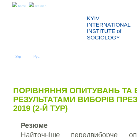
home
site map
KYIV
INTERNATIONAL
INSTITUTE of
SOCIOLOGY
Укр
Eng
Рус
|
|
ABOUT US
NEWS
PRESS RELEASES AND REPORTS
ПОРІВНЯННЯ ОПИТУВАНЬ ТА Е
РЕЗУЛЬТАТАМИ ВИБОРІВ ПРЕЗ
2019 (2-Й ТУР)
Резюме
Найточніше передвиборче о