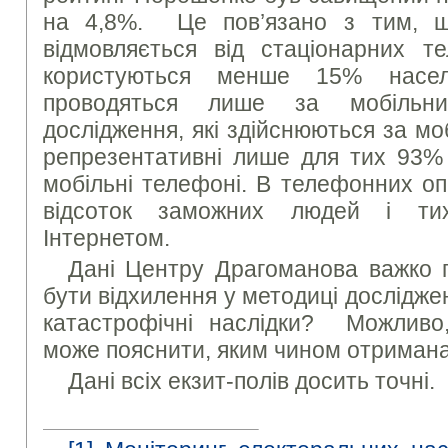
на 4,8%. Це пов’язано з тим, 
відмовляється від стаціонарних т
користуються менше 15% насел
проводяться лише за мобільн
дослідження, які здійснюються за м
репрезентативні лише для тих 93% 
мобільні телефоні. В телефонних о
відсоток заможних людей і тих
Інтернетом.
Дані Центру Драгоманова важко п
бути відхилення у методиці дослідже
катастрофічні наслідки? Можливо
може пояснити, яким чином отримана
Дані всіх екзит-полів досить точні.