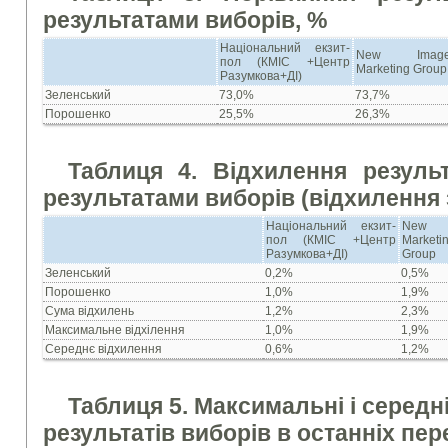
результатами виборів, %
Національний екзит-
New Imag
пол (КМІС +Центр
Marketing Group
Разумкова+ДІ)
Зеленський
73,0%
73,7%
Порошенко
25,5%
26,3%
Таблиця 4. Відхилення результ
результатами виборів (відхилення 
Національний екзит-
New 
пол (КМІС +Центр
Marketi
Разумкова+ДІ)
Group
Зеленський
0,2%
0,5%
Порошенко
1,0%
1,9%
Сума відхилень
1,2%
2,3%
Максимальне відхілення
1,0%
1,9%
Середнє відхилення
0,6%
1,2%
Таблиця 5. Максимальні і середн
результатів виборів в останніх пе