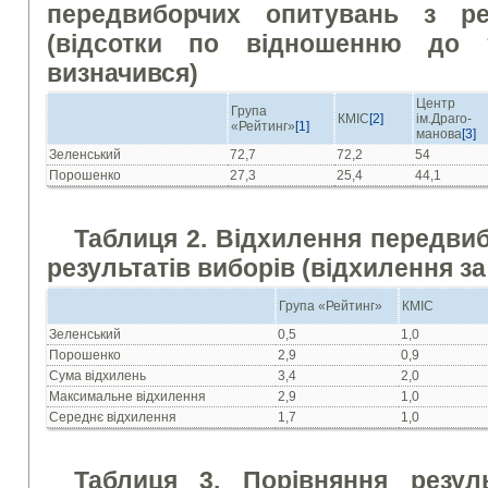
передвиборчих опитувань з ре
(відсотки по відношенню до 
визначився)
Центр
Група
КМІС
[2]
ім.Драго-
«Рейтинг»
[1]
манова
[3]
Зеленський
72,7
72,2
54
Порошенко
27,3
25,4
44,1
Таблиця 2. Відхилення передви
результатів виборів (відхилення з
Група «Рейтинг»
КМІС
Зеленський
0,5
1,0
Порошенко
2,9
0,9
Сума відхилень
3,4
2,0
Максимальне відхилення
2,9
1,0
Середнє відхилення
1,7
1,0
Таблиця 3. Порівняння резуль