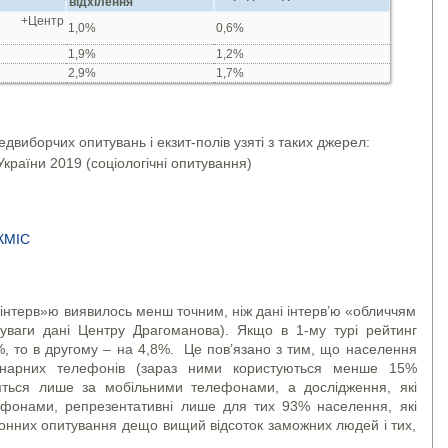
відхілення
С +Центр
1,0%
0,6%
1,9%
1,2%
2,9%
1,7%
двиборчих опитувань і екзит-полів узяті з таких джерел:
країни 2019 (соціологічні опитування)
КМІС
 інтерв»ю виявилось менш точним, ніж дані інтерв’ю «обличчям
уваги дані Центру Драгоманова). Якщо в 1-му турі рейтинг
, то в другому – на 4,8%. Це пов’язано з тим, що населення
іонарних телефонів (зараз ними користуються менше 15%
яться лише за мобільними телефонами, а дослідження, які
ефонами, репрезентативні лише для тих 93% населення, які
онних опитування дещо вищий відсоток заможних людей і тих,