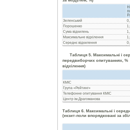
за модулем, %)
Н
п
Р
Зеленський
0
Порошенко
1
Сума відхилень
1
Максимальне відхілення
1
Середнє відхилення
0
Таблиця 5. Максимальні і сер
передвиборчих опитуваннях, % 
відхілення)
КМІС
Група «Рейтинг»
Телефонне опитування КМІС
Центр ім.Драгоманова
Таблиця 6. Максимальні і середн
(екзит-поли впорядковані за зб