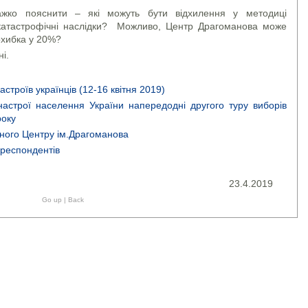
жко пояснити – які можуть бути відхилення у методиці
 катастрофічні наслідки? Можливо, Центр Драгоманова може
охибка у 20%?
і.
строїв українців (12-16 квітня 2019)
 настрої населення України напередодні другого туру виборів
року
чного Центру ім.Драгоманова
 респондентів
23.4.2019
Go up
|
Back