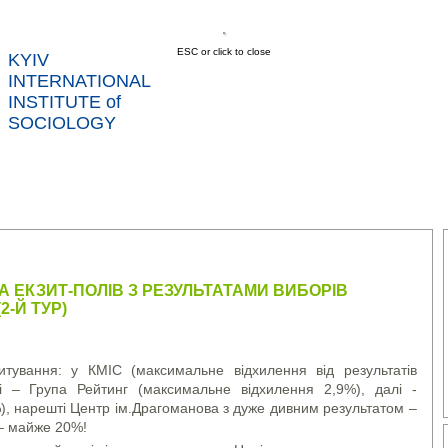
ESC or click to close
KYIV
INTERNATIONAL
INSTITUTE of
SOCIOLOGY
US
NEWS
SERVICES
DATA
CONT
RTS
 ЕКЗИТ-ПОЛІВ З РЕЗУЛЬТАТАМИ ВИБОРІВ
2-Й ТУР)
тування: у КМІС (максимальне відхилення від результатів
і – Група Рейтинг (максимальне відхилення 2,9%), далі -
, нарешті Центр ім.Драгоманова з дуже дивним результатом –
 – майже 20%!