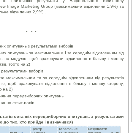
 то найточніші результати у Національного екзит-полу
New Image Marketing Group (максимальне відхилення 1,9%) та
льне відхилення 2,9%) .
* * *
них опитувань з результатами виборів
них опитувань за максимальним і за середнім відхиленням від
ень по модулю, щоб враховувати відхилення в більшу і меншу
тів, тобто на 2)
з результатами виборів
в за максимальним та за середнім відхиленням від результатів
лю, щоб враховувати відхилення в більшу і меншу сторону,
о на 2)
вняння передвиборчих опитувань
няння екзит-полів
ьтатів останніх передвиборчих опитувань з результатами
 до тих, хто прийде і визначився)
Центр
Телефонне
Результати