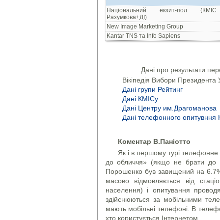
Національний екзит-пол (КМІ
Разумкова+ДІ)
New Image Marketing Group
Kantar TNS та Info Sapiens
Дані про результати пере
Вікіпедія Вибори Президента У
Дані групи Рейтинг
Дані КМІСу
Дані Центру им.Драгоманова
Дані телефонного опитувння 
Коментар В.Паніотто
Як і в першому турі телефонне
до обличчя» (якщо не брати до 
Порошенко був завищений на 6.7%
масово відмовляється від стац
населення) і опитування провод
здійснюються за мобільними тел
мають мобільні телефоні. В телеф
хто користується Інтернетом.