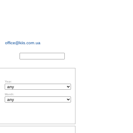
sociological and
marketing
research
office@kiis.com.ua
ACTS
FILTR BY DATE
Year:
Month:
TOPICS