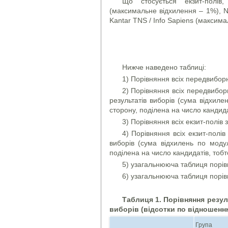
Що стосується екзит-полів,
(максимальне відхилення – 1%), 
Kantar TNS / Info Sapiens (максима
Нижче наведено таблиці:
1) Порівняння всіх передвибор
2) Порівняння всіх передвибор
результатів виборів (сума відхил
сторону, поділена на число кандида
3) Порівняння всіх екзит-полів 
4) Порівняння всіх екзит-полі
виборів (сума відхилень по моду
поділена на число кандидатів, тобт
5) узагальнююча таблиця порі
6) узагальнююча таблиця порів
Таблиця 1. Порівняння резул
виборів (відсотки по відношенню
Група