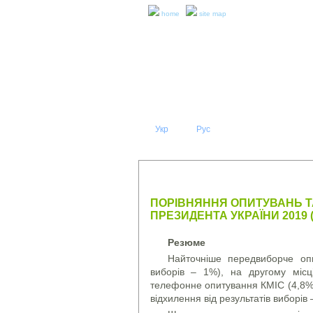
home
site map
Укр
Eng
Рус
|
|
ABOUT 
PRESS RELEASES AND REPO
ПОРІВНЯННЯ ОПИТУВАНЬ ТА
ПРЕЗИДЕНТА УКРАЇНИ 2019 (
Резюме
Найточніше передвиборче опи
виборів – 1%), на другому місц
телефонне опитування КМІС (4,8%)
відхилення від результатів виборів