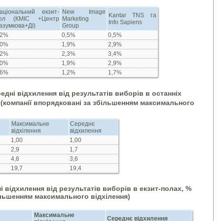
аціональний екзит-
New Image
Kantar TNS та
ол (КМІС +Центр
Marketing
Info Sapiens
азумкова+ДІ)
Group
,2%
0,5%
0,5%
,0%
1,9%
2,9%
,2%
2,3%
3,4%
,0%
1,9%
2,9%
,6%
1,2%
1,7%
едні відхилення від результатів виборів в останніх
(компанії впорядковані за збільшенням максимального
Максимальне
Середнє
відхілення
відхилення
1,00
1,00
2,9
1,7
4,8
3,6
19,7
19,4
і відхилення від результатів виборів в екзит-полах, %
ільшенням максимального відхілення)
Максимальне
Середнє відхилення