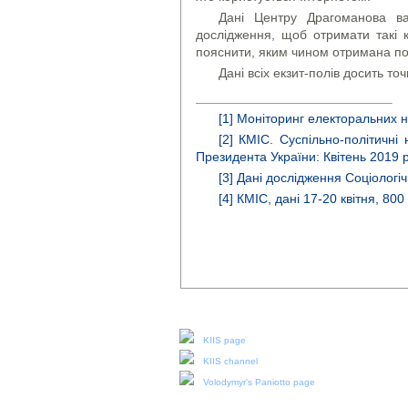
Дані Центру Драгоманова ва
дослідження, щоб отримати такі
пояснити, яким чином отримана п
Дані всіх екзит-полів досить точн
[1]
Моніторинг електоральних на
[2]
КМІС. Суспільно-політичні
Президента України: Квітень 2019 
[3]
Дані дослідження Соціологі
[4]
КМІС, дані 17-20 квітня, 800
Our social media:
KIIS page
KIIS channel
Volodymyr's Paniotto page