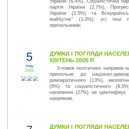
України (6,4%), Соціалістична пар
партія України (2,7%), Прогрес
України (2,5%) та Всеукраїнс
майбутнє” (1,0%); усі інші
прихильників;
5
ДУМКИ І ПОГЛЯДИ НАСЕЛЕ
КВІТЕНЬ 2005 Р.
may
З-поміж політичних напрямів н
2005
прихильне до націо­нал-­демок
демократичного (13%), еко­ло­гіч­
(9%) та соціалістичного (8.5%
населення (27%) не ідентифікує
напрямом.
ДУМКИ І ПОГЛЯДИ НАСЕЛЕ