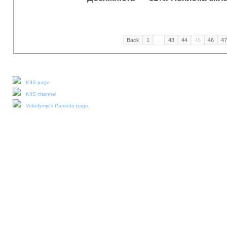
Back
1
...
43
44
45
46
47
Our social media:
KIIS page
KIIS channel
Volodymyr's Paniotto page