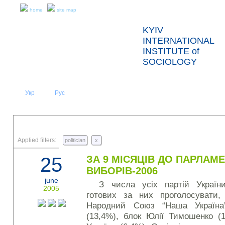
home
site map
KYIV
INTERNATIONAL
INSTITUTE of
SOCIOLOGY
Укр
Eng
Рус
|
|
ABOUT US
NEWS
PRESS RELEASES AND REPORTS
Applied filters:
politician
x
25
ЗА 9 МІСЯЦІВ ДО ПАРЛАМ
ВИБОРІВ-2006
june
З числа усіх партій Україн
2005
готових за них проголосувати,
Народний Союз “Наша Україна” 
(13,4%), блок Юлії Тимошенко (1