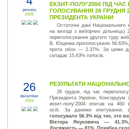
4
ЕКЗИТ-ПОЛУ’2004 ПІД ЧА
january
ГОЛОСУВАННЯ 26 ГРУДНЯ 
2005
ПРЕЗИДЕНТА УКРАЇНИ
Остаточні дані Національного 
на виході з виборчих дільниць) 
переголосування другого туру виб
В. Ющенка проголосували 56.63%,
проти обох — 2.37%. За цими д
складає 15.63% голосів.
26
РЕЗУЛЬТАТИ НАЦІОНАЛЬНО
26 грудня, під час переголосу
december
Президента України, Кон­сор­ціум
2004
екзит-полу’2004 опитав на 460 
осіб. За даними опитування,
голосувало 56.
3% від тих, хто вз
Віктора Януковича — 41.3%
Досяжність — 81%. Похибка скла