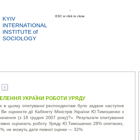
ESC or click to close
KYIV
INTERNATIONAL
INSTITUTE of
SOCIOLOGY
US
NEWS
SERVICES
DATA
CONT
RTS
x
ЕЛЕННЯ УКРАЇНИ РОБОТИ УРЯДУ
х в цьому опитуванні респондентам було задане наступне
 Ви оцінюєте дії Кабінету Міністрів України Ю.Тимошенко з
начення (з 18 грудня 2007 року)?». Результати опитування
итивно оцінюють роботу Уряду Ю.Тимошенко 28% опитаних,
%, не можуть дати певної оцінки — 32%.