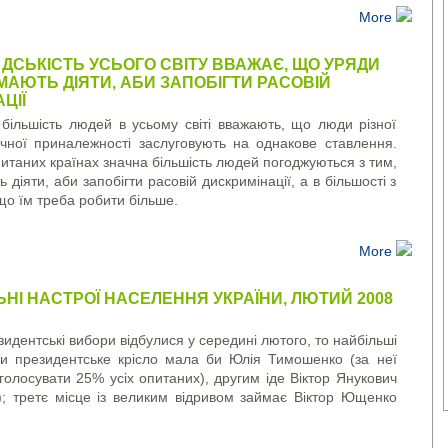
More
ДСЬКІСТЬ УСЬОГО СВІТУ ВВАЖАЄ, ЩО УРЯДИ
Н МАЮТЬ ДІЯТИ, АБИ ЗАПОБІГТИ РАСОВІЙ
ЦІЇ
більшість людей в усьому світі вважають, що люди різної
ічної приналежності заслуговують на однакове ставлення.
питаних країнах значна більшість людей погоджуються з тим,
діяти, аби запобігти расовій дискримінації, а в більшості з
що їм треба робити більше.
More
НІ НАСТРОЇ НАСЕЛЕННЯ УКРАЇНИ, ЛЮТИЙ 2008
идентські вибори відбулися у середині лютого, то найбільші
и президентське крісло мала би Юлія Тимошенко (за неї
оголосувати 25% усіх опитаних), другим іде Віктор Янукович
; третє місце із великим відривом займає Віктор Ющенко