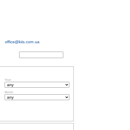
sociological and
marketing
research
office@kiis.com.ua
ACTS
FILTR BY DATE
Year:
Month:
TOPICS