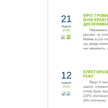
21
WPO: ГРОМА
ЇХНІХ КРАЇ
ДИСКРИМІНА
march
Переважна 
2008
расової та етн
Майже в усіх о
що уряди мають 
них вважають, 
12
ЕЛЕКТОРАЛЬ
РОКУ
Якщо б през
march
2008
шанси отримат
готові були пр
(23% опитаних)
(9% опитаних)