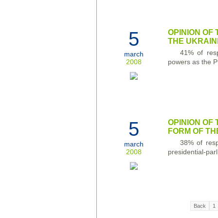
5
OPINION OF
THE UKRAIN
41% of res
march
2008
powers as the Pr
5
OPINION OF
FORM OF T
38% of resp
march
2008
presidential-par
Back
1