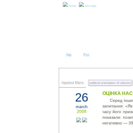
home
site map
Укр
Eng
Рус
|
|
ABOUT 
PRESS RELEASES AND REPO
Applied filters:
political orientation of citizens
26
ОЦІНКА НАС
Серед інши
запитання: «Як
march
2008
часу його приз
показали: поз
негативно — 39