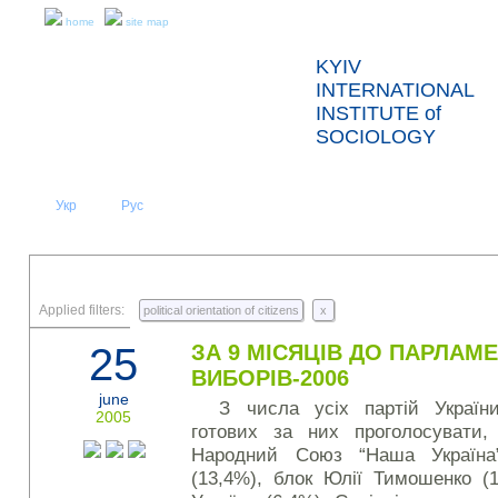
home
site map
KYIV
INTERNATIONAL
INSTITUTE of
SOCIOLOGY
Укр
Eng
Рус
|
|
ABOUT US
NEWS
PRESS RELEASES AND REPORTS
Applied filters:
political orientation of citizens
x
25
ЗА 9 МІСЯЦІВ ДО ПАРЛАМ
ВИБОРІВ-2006
june
З числа усіх партій Україн
2005
готових за них проголосувати,
Народний Союз “Наша Україна” 
(13,4%), блок Юлії Тимошенко (1