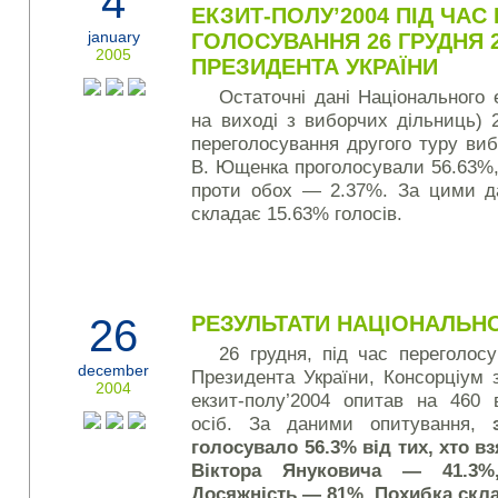
4
ЕКЗИТ-ПОЛУ’2004 ПІД ЧА
january
ГОЛОСУВАННЯ 26 ГРУДНЯ 
2005
ПРЕЗИДЕНТА УКРАЇНИ
Остаточні дані Національного 
на виході з виборчих дільниць) 
переголосування другого туру виб
В. Ющенка проголосували 56.63%,
проти обох — 2.37%. За цими д
складає 15.63% голосів.
26
РЕЗУЛЬТАТИ НАЦІОНАЛЬНО
26 грудня, під час переголосу
december
Президента України, Кон­сор­ціум
2004
екзит-полу’2004 опитав на 460 
осіб. За даними опитування,
голосувало 56.
3% від тих, хто вз
Віктора Януковича — 41.3%
Досяжність — 81%. Похибка скла