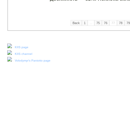
Back
1
...
75
76
77
78
79
Our social media:
KIIS page
KIIS channel
Volodymyr's Paniotto page