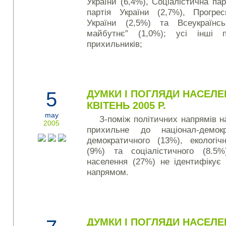
України (6,4%), Соціалістична пар
партія України (2,7%), Прогрес
України (2,5%) та Всеукраїнс
майбутнє” (1,0%); усі інші
прихильників;
5
ДУМКИ І ПОГЛЯДИ НАСЕЛЕ
КВІТЕНЬ 2005 Р.
may
З-поміж політичних напрямів н
2005
прихильне до націо­нал-­демок
демократичного (13%), еко­ло­гіч­
(9%) та соціалістичного (8.5%
населення (27%) не ідентифікує
напрямом.
ДУМКИ І ПОГЛЯДИ НАСЕЛЕ