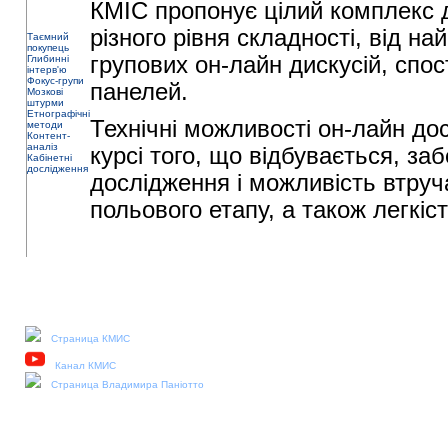
КМІС пропонує цілий комплекс 
різного рівня складності, від н
Таємний
покупець
групових он-лайн дискусій, спо
Глибинні
інтерв'ю
Фокус-групи
панелей.
Мозкові
штурми
Етнографічні
Технічні можливості он-лайн д
методи
Контент-
аналіз
курсі того, що відбувається, з
Кабінетні
дослідження
дослідження і можливість втруч
польового етапу, а також легкіс
Наши социальные медиа:
Страница КМИС
Канал КМИС
Страница Владимира Паніотто