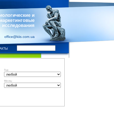
иологические и
маркетинговые
исследования
office@kiis.com.ua
АКТЫ
ФИЛЬТР ПО ДАТЕ
Год:
Месяц: