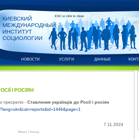
ESC or click to close
КИЕВСКИЙ
соц
МЕЖДУНАРОДНЫЙ
ИНСТИТУТ
СОЦИОЛОГИИ
С
НОВОСТИ
УСЛУГИ
ДАННЫЕ
КОНТ
СІЇ І РОСІЯН
о пресреліз -
Ставлення українців до Росії і росіян
ua/?lang=ukr&cat=reports&id=1446&page=1
7.11.2024
Вверх
|
Назад