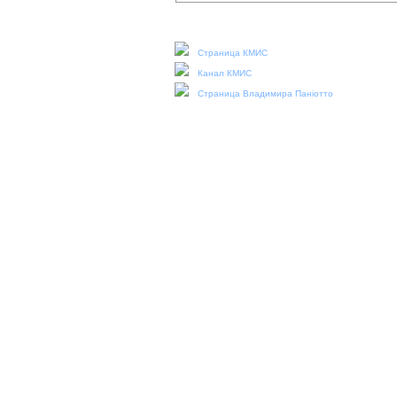
Наши социальные медиа:
Страница КМИС
Канал КМИС
Страница Владимира Паніотто