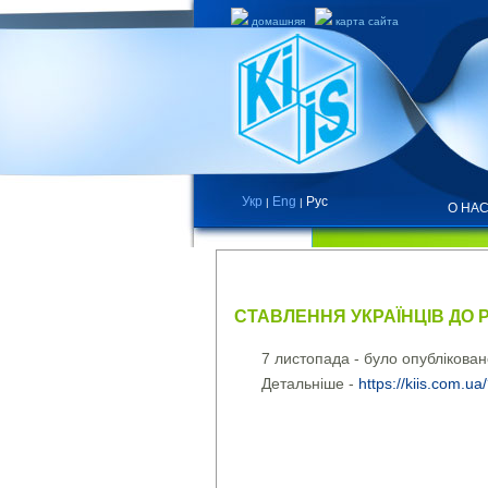
домашняя
карта сайта
Укр
Eng
Рус
|
|
О НА
НОВОСТИ
СТАВЛЕННЯ УКРАЇНЦІВ ДО РО
7 листопада - було опублікован
Детальніше -
https://kiis.com.