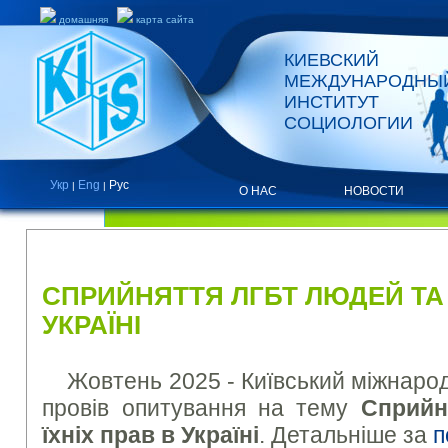
домашняя
карта сайта
КИЕВСКИЙ
МЕЖДУНАРОДНЫ
ИНСТИТУТ
СОЦИОЛОГИИ
Укр
Eng
Рус
|
|
О НАС
НОВОСТИ
НОВОСТИ
СПРИЙНЯТТЯ ЛГБТ ЛЮДЕЙ ТА 
УКРАЇНІ
Жовтень 2025 - Київський міжнародн
провів опитування на тему
Сприйн
їхніх прав в Україні
. Детальніше за
п