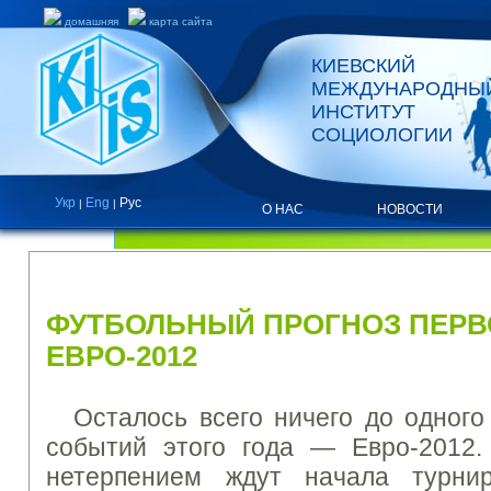
домашняя
карта сайта
КИЕВСКИЙ
МЕЖДУНАРОДНЫ
ИНСТИТУТ
СОЦИОЛОГИИ
Укр
Eng
Рус
|
|
О НАС
НОВОСТИ
НОВОСТИ
ФУТБОЛЬНЫЙ ПРОГНОЗ ПЕРВ
ЕВРО-2012
Осталось всего ничего до одног
событий этого года — Евро-2012
нетерпением ждут начала турни