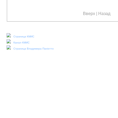
Вверх
|
Назад
Наши социальные медиа:
Страница КМИС
Канал КМИС
Страница Владимира Паніотто