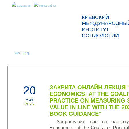
домашняя
карта сайта
КИЕВСКИЙ
МЕЖДУНАРОДНЫ
ИНСТИТУТ
СОЦИОЛОГИИ
Укр
Eng
Рус
|
|
О НАС
НОВОСТИ
НОВОСТИ
20
ЗАКРИТА ОНЛАЙН-ЛЕКЦІЯ 
ECONOMICS: AT THE COALF
мая
PRACTICE ON MEASURING 
2025
VALUE IN LINE WITH THE 2
BOOK GUIDANCE”
Запрошуємо вас на закриту 
Economics: at the Coalface. Princip