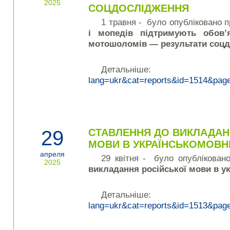
2025
СОЦДОСЛІДЖЕННЯ
1 травня - було опубліковано п
і мопедів підтримують обов’я
мотошоломів — результати соц
Детальніш
lang=ukr&cat=reports&id=1514&pag
29
СТАВЛЕННЯ ДО ВИКЛАДАН
МОВИ В УКРАЇНСЬКОМОВ
апреля
29 квітня - було опублікован
2025
викладання російської мови в 
Детальніш
lang=ukr&cat=reports&id=1513&pag