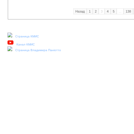
Назад
1
2
3
4
5
...
138
Наши социальные медиа:
Страница КМИС
Канал КМИС
Страница Владимира Паніотто