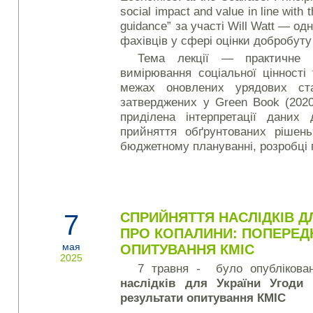
social impact and value in line wit
guidance” за участі Will Watt — од
фахівців у сфері оцінки добробуту
Тема лекції — практичне з
вимірювання соціальної цінності
межах оновлених урядових стан
затверджених у Green Book (2020
приділена інтерпретації даних
прийняття обґрунтованих рішень
бюджетному плануванні, розробці п
7
СПРИЙНЯТТЯ НАСЛІДКІВ Д
ПРО КОПАЛИНИ: ПОПЕРЕДН
мая
ОПИТУВАННЯ КМІС
2025
7 травня - було опублікова
наслідків для України Угоди 
результати опитування КМІС