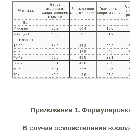
Будут
Вы
оказывать
Вооруженное
Гражданское
% в строке
в 
сопротивление
сопротивление
сопротивление
ре
в целом
Пол:
Мужчина
71,9
60,4
16,6
Женщина
45,6
18,1
31,9
1
Возраст:
18-29
54,2
36,3
22,3
2
30-39
59,5
42,8
24,5
2
40-49
60,5
43,8
22,1
1
50-59
65,1
43,8
26,8
60-69
59,1
32,5
28,6
70+
43,3
18,8
26,3
Приложение 1. Формулировка
В случае осуществления воору