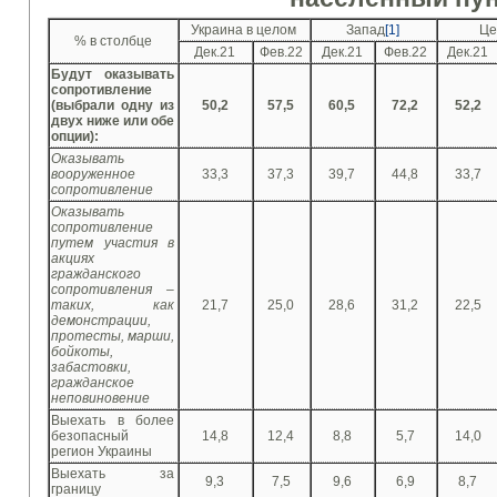
Украина в целом
Запад
[1]
Це
% в столбце
Дек.21
Фев.22
Дек.21
Фев.22
Дек.21
Будут оказывать
сопротивление
(выбрали одну из
50,2
57,5
60,5
72,2
52,2
двух ниже или обе
опции):
Оказывать
вооруженное
33,3
37,3
39,7
44,8
33,7
сопротивление
Оказывать
сопротивление
путем участия в
акциях
гражданского
сопротивления –
таких, как
21,7
25,0
28,6
31,2
22,5
демонстрации,
протесты, марши,
бойкоты,
забастовки,
гражданское
неповиновение
Выехать в более
безопасный
14,8
12,4
8,8
5,7
14,0
регион Украины
Выехать за
9,3
7,5
9,6
6,9
8,7
границу