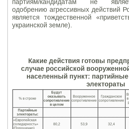
партиям/кандидатам не являе
одобрению агрессивных действий Ро
является тождественной «приветс
украинской земле).
Какие действия готовы предп
случае российской вооруженной
населенный пункт: партийные
электораты
Будут
В
оказывать
Вооруженное
Гражданское
% в строке
в
сопротивление
сопротивление
сопротивление
в целом
Партийные
электораты:
«Европейская
солидарность»
80,2
53,9
32,4
(Порошенко)