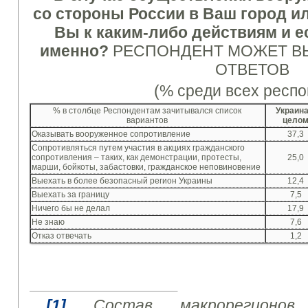
со стороны России в Ваш город и
Вы к каким-либо действиям и ес
именно?
РЕСПОНДЕНТ МОЖЕТ В
ОТВЕТОВ
(% среди всех респо
% в столбце Респондентам зачитывался список
Украина
вариантов
цело
Оказывать вооруженное сопротивление
37,3
Сопротивляться путем участия в акциях гражданского
сопротивления – таких, как демонстрации, протесты,
25,0
марши, бойкоты, забастовки, гражданское неповиновение
Выехать в более безопасный регион Украины
12,4
Выехать за границу
7,5
Ничего бы не делал
17,9
Не знаю
7,6
Отказ отвечать
1,2
[1]
Состав макрорегионов 