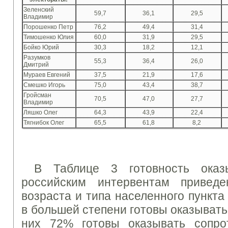
Зеленский
59,7
36,1
29,5
Владимир
Порошенко Петр
76,2
49,4
31,4
Тимошенко Юлия
60,0
31,9
29,5
Бойко Юрий
30,3
18,2
12,1
Разумков
55,3
36,4
26,0
Дмитрий
Мураев Евгений
37,5
21,9
17,6
Смешко Игорь
75,0
43,4
38,7
Гройсман
70,5
47,0
27,7
Владимир
Ляшко Олег
64,3
43,9
22,4
Тягнибок Олег
65,5
61,8
8,2
В Таблице 3 готовность оказы
российским интервентам привед
возраста и типа населенного пункт
в большей степени готовы оказывать
них 72% готовы оказывать сопрот