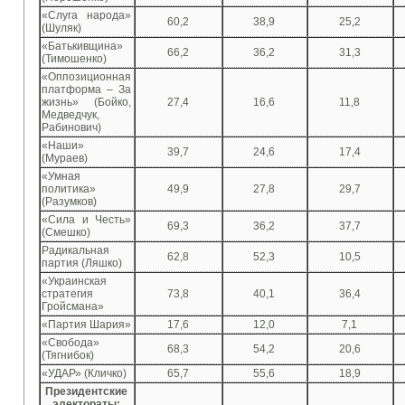
«Слуга народа»
60,2
38,9
25,2
(Шуляк)
«Батькивщина»
66,2
36,2
31,3
(Тимошенко)
«Оппозиционная
платформа – За
жизнь» (Бойко,
27,4
16,6
11,8
Медведчук,
Рабинович)
«Наши»
39,7
24,6
17,4
(Мураев)
«Умная
политика»
49,9
27,8
29,7
(Разумков)
«Сила и Честь»
69,3
36,2
37,7
(Смешко)
Радикальная
62,8
52,3
10,5
партия (Ляшко)
«Украинская
стратегия
73,8
40,1
36,4
Гройсмана»
«Партия Шария»
17,6
12,0
7,1
«Свобода»
68,3
54,2
20,6
(Тягнибок)
«УДАР» (Кличко)
65,7
55,6
18,9
Президентские
электораты: