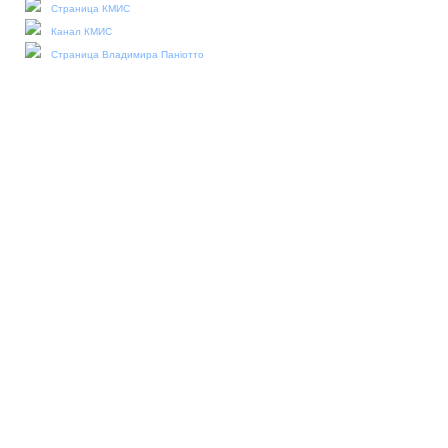
Страница КМИС
Канал КМИС
Страница Владимира Паніотто