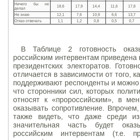
Ничего бы не
18,6
17,9
14,4
11,6
17,8
делал
Не знаю
12,1
7,6
10,9
6,6
13,7
Отказ отвечать
1,1
1,2
0,8
0,5
0,7
В Таблице 2 готовность оказы
российским интервентам приведена 
президентских электоратов. Готовн
отличается в зависимости от того, 
поддерживают респонденты и можно 
что сторонники сил, которых полит
относят к «пророссийским», в ме
оказывать сопротивление. Впрочем,
также видеть, что даже среди из
значительная часть будет оказ
российским интервентам (т.е. п