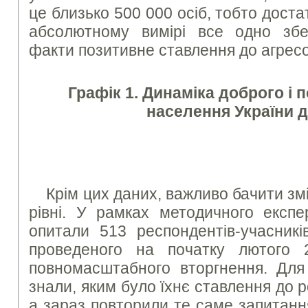
це близько 500 000 осіб, тобто достат
абсолютному вимірі все одно збе
факти позитивне ставлення до агрес
Графік 1. Динаміка доброго і 
населення України д
Крім цих даних, важливо бачити зм
рівні. У рамках методичного експ
опитали 513 респондентів-учасникі
проведеного на початку лютого 
повномасштабного вторгнення. Для
знали, яким було їхнє ставлення до р
а зараз повторили те саме запитанн