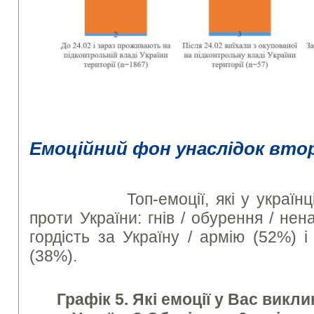
Емоційний фон унаслідок втор
Топ-емоції, які у українців в
проти України: гнів / обурення / нен
гордість за Україну / армію (52%) і
(38%).
Графік 5. Які емоції у Вас викли