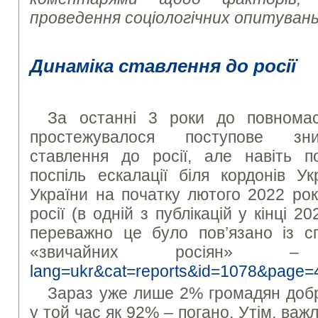
проведення соціологічних опитувань
Динаміка ставлення до росії
За останні 3 роки до повномас
простежувалося поступове зни
ставлення до росії, але навіть по
поспіль ескалації біля кордонів У
України на початку лютого 2022 ро
росії (в одній з публікацій у кінці 
переважно це було пов’язано із сп
«звичайних росіян
lang=ukr&cat=reports&id=1078&page=
Зараз уже лише 2% громадян добре
у той час як 92% – погано. Утім, важ