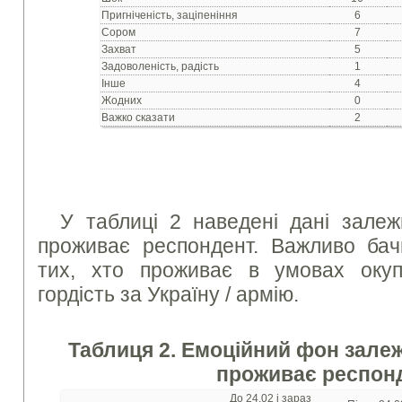
Пригніченість, заціпеніння
6
Сором
7
Захват
5
Задоволеність, радість
1
Інше
4
Жодних
0
Важко сказати
2
У таблиці 2 наведені дані залеж
проживає респондент. Важливо бач
тих, хто проживає в умовах окуп
гордість за Україну / армію.
Таблиця 2. Емоційний фон залежн
проживає респон
До 24.02 і зараз