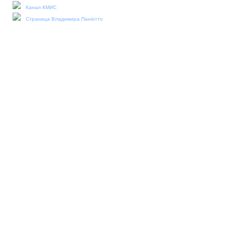
Канал КМИС
Страница Владимира Паніотто