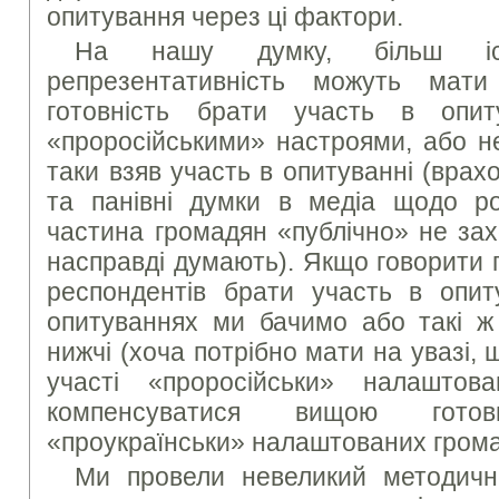
опитування через ці фактори.
На нашу думку, більш іс
репрезентативність можуть мат
готовність брати участь в опи
«проросійськими» настроями, або не
таки взяв участь в опитуванні (вра
та панівні думки в медіа щодо рос
частина громадян «публічно» не зах
насправді думають). Якщо говорити 
респондентів брати участь в опиту
опитуваннях ми бачимо або такі ж
нижчі (хоча потрібно мати на увазі, 
участі «проросійськи» налашто
компенсуватися вищою гото
«проукраїнськи» налаштованих грома
Ми провели невеликий методичн