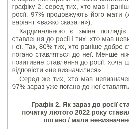
графіку 2, серед тих, хто мав і рані
росії, 97% продовжують його мати 
варіант «важко сказати»).
Кардинальною є зміна поглядів
ставлення до росії і тих, хто мав не
неї. Так, 80% тих, хто раніше добре с
погано ставляться до неї. Менше ні
позитивне ставлення до росії, хоча
відповісти «не визначилися».
Серед же тих, хто мав невизначен
97% зараз уже погано до неї ставлять
Графік 2. Як зараз до росії ст
початку лютого 2022 року ставил
погано / мали невизначен