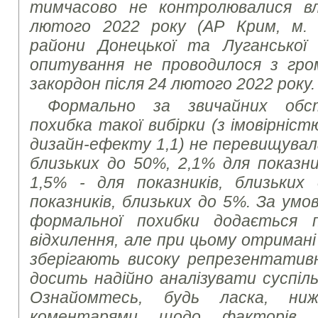
тимчасово не контролювалися в
лютого 2022 року (АР Крим, м. 
райони Донецької та Луганської
опитування не проводилося з гром
закордон після 24 лютого 2022 року.
Формально за звичайних обс
похибка такої вибірки (з імовірніст
дизайн-ефекту 1,1) не перевищувала
близьких до 50%, 2,1% для показни
1,5% - для показників, близьких
показників, близьких до 5%. За умов
формальної похибки додається 
відхилення, але при цьому отриман
зберігають високу репрезентатив
досить надійно аналізувати суспіль
Ознайомтесь, будь ласка, ни
коментарями щодо факторів,