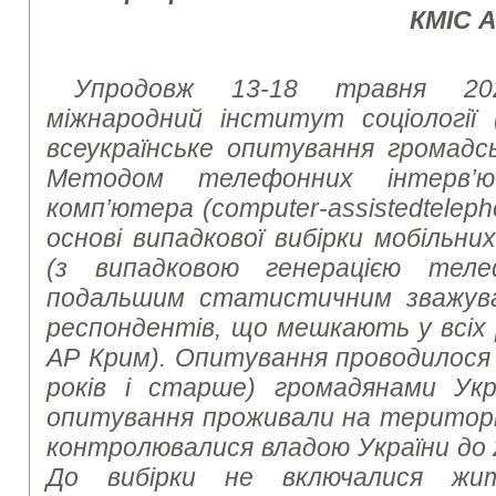
КМІС 
Упродовж 13-18 травня 20
міжнародний інститут соціології 
всеукраїнське опитування громадсь
Методом телефонних інтерв’
комп’ютера (
computer
-
assisted
telep
основі випадкової вибірки мобільн
(з випадковою генерацією тел
подальшим статистичним зважув
респондентів, що мешкають у всіх р
АР Крим). Опитування проводилося з
років і старше) громадянами Укр
опитування проживали на території 
контролювалися владою України до 
До вибірки не включалися жит