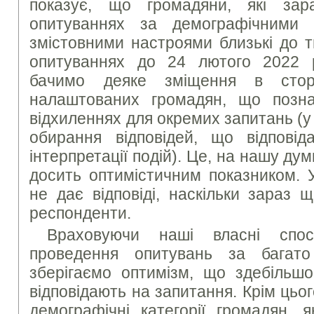
показує, що громадяни, які за
опитуваннях за демографічними 
змістовними настроями близькі до т
опитуваннях до 24 лютого 2022 
бачимо деяке зміщення в сторо
налаштованих громадян, що позн
відхиленнях для окремих запитань (у
обирання відповідей, що відповіда
інтерпретації подій). Це, на нашу дум
досить оптимістичним показником. 
не дає відповіді, наскільки зараз щ
респонденти.
Враховуючи наші власні спос
проведення опитувань за багато
зберігаємо оптимізм, що здебільш
відповідають на запитання. Крім цьо
демографічні категорії громадян, я