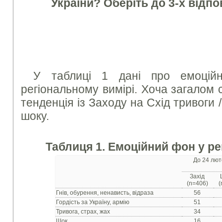
України? Оберіть до 3-х відпов
У таблиці 1 дані про емоцій
регіональному вимірі. Хоча загалом с
тенденція із Заходу на Схід тривоги /
шоку.
Таблиця 1. Емоційний фон у ре
До 24 лют
Захід
(n=406)
(
Гнів, обурення, ненависть, відраза
56
Гордість за Україну, армію
51
Тривога, страх, жах
34
Шок
16