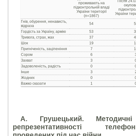
Після 24.0
проживають на
окупов
підконтрольній владі
підконтро
України території
України тери
(n=1867)
Гнів, обурення, ненависть,
54
5
відраза
Гордість за Україну, армію
53
3
Тривога, страх, жах
37
4
Шок
19
1
Пригніченість, заціпеніння
7
1
Сором
6
Захват
3
Задоволеність, радість
0
Інше
3
Жодних
0
Важко сказати
1
А. Грушецький. Методичн
репрезентативності телеф
проведених під час війни.