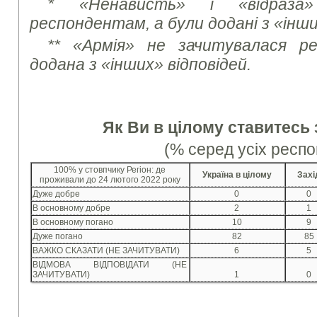
* «Ненависть» і «відраза»
респондентам, а були додані з «інши
** «Армія» не зачитувалася р
додана з «інших» відповідей.
Як Ви в цілому ставитесь 
(% серед усіх респо
100% у стовпчику Регіон: де
Україна в цілому
Захі
проживали до 24 лютого 2022 року
Дуже добре
0
0
В основному добре
2
1
В основному погано
10
9
Дуже погано
82
85
ВАЖКО СКАЗАТИ (НЕ ЗАЧИТУВАТИ)
6
5
ВІДМОВА ВІДПОВІДАТИ (НЕ
ЗАЧИТУВАТИ)
1
0