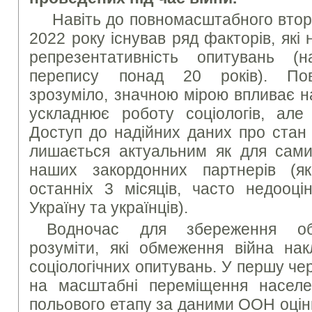
Навіть до повномасштабного вторг
2022 року існував ряд факторів, які
репрезентативність опитувань (на
перепису понад 20 років). Пов
зрозуміло, значною мірою впливає н
ускладнює роботу соціологів, але
Доступ до надійних даних про стан 
лишається актуальним як для самих
наших закордонних партнерів (як
останніх 3 місяців, часто недооці
Україну та українців).
Водночас для збереження об’є
розуміти, які обмеження війна на
соціологічних опитувань. У першу че
на масштабні переміщення населе
польового етапу за даними ООН оцін