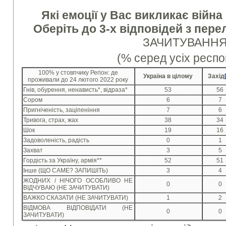
Які емоції у Вас викликає війна
Оберіть до 3-х відповідей з пере
ЗАЧИТУВАНН
(% серед усіх респо
100% у стовпчику Регіон: де
Україна в цілому
Захід
проживали до 24 лютого 2022 року
Гнів, обурення, ненависть*, відраза*
53
56
Сором
6
7
Пригніченість, заціпеніння
7
6
Тривога, страх, жах
38
34
Шок
19
16
Задоволеність, радість
0
1
Захват
3
5
Гордість за Україну, армія**
52
51
Інше (ЩО САМЕ? ЗАПИШІТЬ)
3
4
ЖОДНИХ / НІЧОГО ОСОБЛИВО НЕ
0
0
ВІДЧУВАЮ (НЕ ЗАЧИТУВАТИ)
ВАЖКО СКАЗАТИ (НЕ ЗАЧИТУВАТИ)
1
2
ВІДМОВА ВІДПОВІДАТИ (НЕ
0
0
ЗАЧИТУВАТИ)