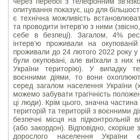
через перебої з телефонним зв’язк
опитування показує, що для більшост
є технічна можливість встановлюва
та проводити інтерв’ю з ними (звісно
себе в безпеці). Загалом, 4% ре
інтерв’ю проживали на окуповані
проживали до 24 лютого 2022 року у 
були окуповані, але виїхали з них 
України територію). У випадку т
воєнними діями, то вони охоплюют
серед загалом населення України (
можемо забувати трагічність положе
ці люди). Крім цього, значна частин
територій та територій з воєнними ді
безпечні місця на підконтрольній в
(або закордон). Відповідно, скоріше 
дорослого населення України 