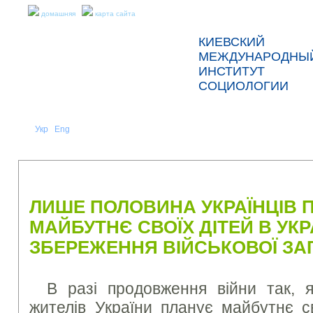
домашняя
карта сайта
КИЕВСКИЙ
МЕЖДУНАРОДНЫ
ИНСТИТУТ
СОЦИОЛОГИИ
Укр
Eng
Рус
|
|
О НАС
НОВОСТИ
ПРЕСС-РЕЛИЗЫ И ОТЧЕТЫ
ЛИШЕ ПОЛОВИНА УКРАЇНЦІВ 
МАЙБУТНЄ СВОЇХ ДІТЕЙ В УКР
ЗБЕРЕЖЕННЯ ВІЙСЬКОВОЇ ЗА
В разі продовження війни так, 
жителів України планує майбутнє св