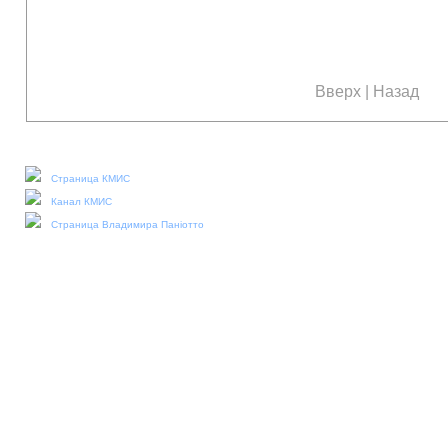
Вверх
|
Назад
Наши социальные медиа:
Страница КМИС
Канал КМИС
Страница Владимира Паніотто