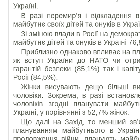
Україні.
В разі перемир’я і відкладення в
майбутнє своїх дітей та онуків в Укра
Зі зміною влади в Росії на демокра
майбутнє дітей та онуків в Україні 76
Приблизно однаково впливає на п
як вступ України до НАТО чи отр
гарантій безпеки (85,1%) так і капі
Росії (84,5%).
Жінки висувають дещо більші ви
чоловіки. Зокрема, в разі встанов
чоловіків згодні планувати майбут
Україні, у порівнянні з 52,7% жінок.
Що далі на Захід, то менший зв’
плануванням майбутнього в Україні
продовження війни, планують майбу