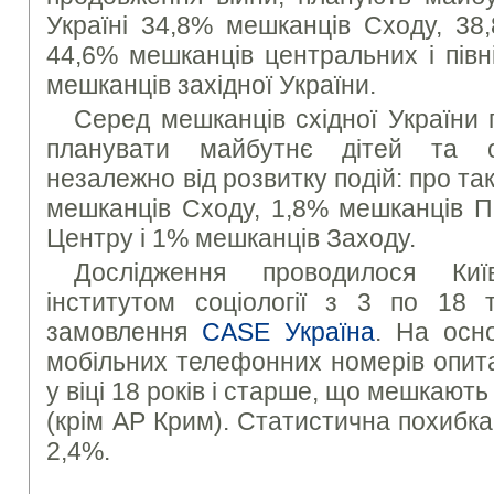
Україні 34,8% мешканців Сходу, 38
44,6% мешканців центральних і півн
мешканців західної України.
Серед мешканців східної України
планувати майбутнє дітей та о
незалежно від розвитку подій: про та
мешканців Сходу, 1,8% мешканців П
Центру і 1% мешканців Заходу.
Дослідження проводилося Киї
інститутом соціології з 3 по 18
замовлення
CASE Україна
. На осно
мобільних телефонних номерів опит
у віці 18 років і старше, що мешкають 
(крім АР Крим). Статистична похибк
2,4%.