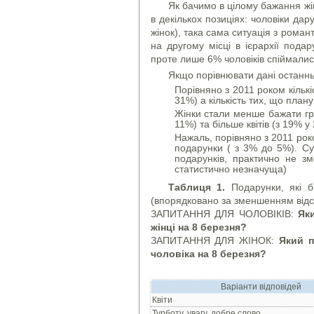
Як бачимо в цілому бажання жін
в декількох позиціях: чоловіки дар
жінок), така сама ситуація з роман
на другому місці в ієрархії под
проте лише 6% чоловіків спіймалис
Якщо порівнювати дані останнь
Порівняно з 2011 роком кількі
31%) а кількість тих, що пла
Жінки стали менше бажати гро
11%) та більше квітів (з 19% 
Нажаль, порівняно з 2011 роко
подарунки ( з 3% до 5%). Сум
подарунків, практично не з
статистично незначуща)
Таблиця 1.
Подарунки, які б 
(впорядковано за зменшенням відсо
ЗАПИТАННЯ ДЛЯ ЧОЛОВІКІВ:
Як
жінці на 8 березня?
ЗАПИТАННЯ ДЛЯ ЖІНОК:
Який п
чоловіка на 8 березня?
Варіанти відповідей
Квiти
Турботу, увагу, добре слово