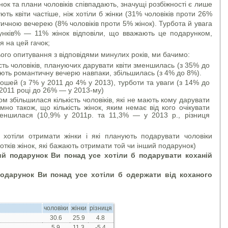
ок та плани чоловіків співпадають, значущі розбіжності є лише
ують квіти частіше, ніж хотіли б жінки (31% чоловіків проти 26%
тичною вечерею (8% чоловіків проти 5% жінок). Турбота й увага
арунків% — 11% жінок відповіли, що вважають це подарунком,
я на цей гачок;
ого опитування з відповідями минулих років, ми бачимо:
сть чоловіків, плануючих дарувати квіти зменшилась (з 35% до
нують романтичну вечерю навпаки, збільшилась (з 4% до 8%).
шей (з 7% у 2011 до 4% у 2013), турботи та уваги (з 14% до
у 2011 році до 26% — у 2013-му)
м збільшилася кількість чоловіків, які не мають кому дарувати
но також, що кількість жінок, яким немає від кого очікувати
меншилася (10,9% у 2011р. та 11,3% — у 2013 р., різниця
хотіли отримати жінки і які планують подарувати чоловіки
тків жінок, які бажають отримати той чи інший подарунок)
ий подарунок Ви понад усе хотіли б подарувати коханій
одарунок Ви понад усе хотіли б одержати від коханого
чоловіки
жінки
різниця
30.6
25.9
4.8
5.9
11.3
-5.4