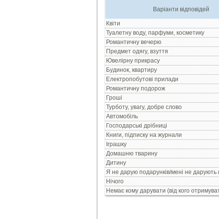
Варіанти відповідей
Квiти
Туалетну воду, парфуми, косметику
Романтичну вечерю
Предмет одягу, взуття
Ювелiрну прикрасу
Будинок, квартиру
Електропобутовi прилади
Романтичну подорож
Грошi
Турботу, увагу, добре слово
Автомобiль
Господарськi дрiбницi
Книги, пiдписку на журнали
Iграшку
Домашню тварину
Дитину
Я не дарую подарункiв/мені не дарують 
Нiчого
Немає кому дарувати (від кого отримува