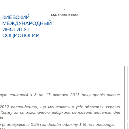
ESC or click to close
КИЕВСКИЙ
соц
МЕЖДУНАРОДНЫЙ
ИНСТИТУТ
СОЦИОЛОГИИ
С
НОВОСТИ
УСЛУГИ
ДАННЫЕ
КОНТ
тут соціології з 8 по 17 лютого 2013 року провів власне
032 респонденти, що мешкають в усіх областях України
в Криму за стохастичною вибіркою, репрезентативною для
ів.
з імовірністю 0.95 і за дизайн-ефекту 1.5) не перевищує: