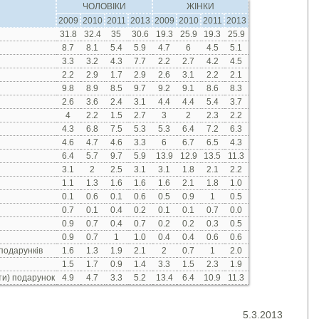
ЧОЛОВІКИ
ЖІНКИ
2009
2010
2011
2013
2009
2010
2011
2013
31.8
32.4
35
30.6
19.3
25.9
19.3
25.9
8.7
8.1
5.4
5.9
4.7
6
4.5
5.1
3.3
3.2
4.3
7.7
2.2
2.7
4.2
4.5
2.2
2.9
1.7
2.9
2.6
3.1
2.2
2.1
9.8
8.9
8.5
9.7
9.2
9.1
8.6
8.3
2.6
3.6
2.4
3.1
4.4
4.4
5.4
3.7
4
2.2
1.5
2.7
3
2
2.3
2.2
4.3
6.8
7.5
5.3
5.3
6.4
7.2
6.3
4.6
4.7
4.6
3.3
6
6.7
6.5
4.3
6.4
5.7
9.7
5.9
13.9
12.9
13.5
11.3
3.1
2
2.5
3.1
3.1
1.8
2.1
2.2
1.1
1.3
1.6
1.6
1.6
2.1
1.8
1.0
0.1
0.6
0.1
0.6
0.5
0.9
1
0.5
0.7
0.1
0.4
0.2
0.1
0.1
0.7
0.0
0.9
0.7
0.4
0.7
0.2
0.2
0.3
0.5
0.9
0.7
1
1.0
0.4
0.4
0.6
0.6
подарунків
1.6
1.3
1.9
2.1
2
0.7
1
2.0
1.5
1.7
0.9
1.4
3.3
1.5
2.3
1.9
ти) подарунок
4.9
4.7
3.3
5.2
13.4
6.4
10.9
11.3
5.3.2013