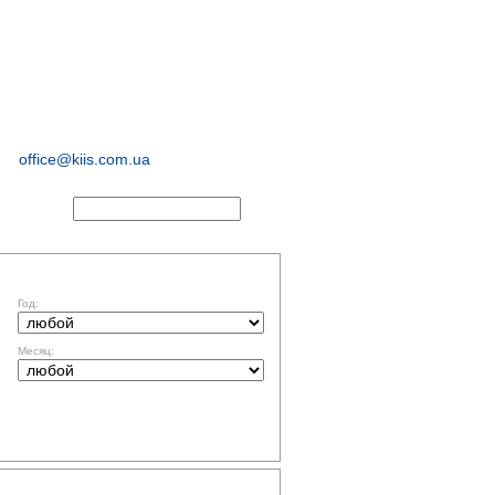
иологические и
маркетинговые
исследования
office@kiis.com.ua
АКТЫ
ФИЛЬТР ПО ДАТЕ
Год:
Месяц:
ТЕМАТИКА