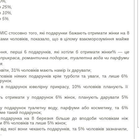
0%,
о 25%,
о 10%,
о 5%.
ІС стосовно того, які подарунки бажають отримати жінки на 8
нами чоловіків, показало, що в цілому взаєморозуміння майже
ання, перші 6 подарунків, які хотіли б отримати жінки% —
це
а прикраса, романтична подорож, туалетна вода чи парфуми
я.
іти, 31% чоловіків мають намір їх дарувати;
овіків ніяких подарунків крім турботи та уваги, та лише 6%
рунок.
в подарунок ювелірну прикрасу, 10% чоловіків планують її
ь отримати у подарунок 6% жінок, планують дарувати 5%
 у подарунок туалетну воду, парфуми або косметику, та 6%
аме такий подарунок;
 подарунка на 8 березня більше до вподоби чоловікам ніж
 8% чоловіків та лише 5% жінок;
ід якої вони чекають подарунків, та 5% чоловіків зазначили,
.