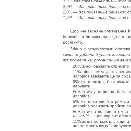
3.3% для показників близьких до 5
2,8% — для показників близьких д
2,0% — для показників близьких д
1,4% — для показників близьких д
Щорічне весняне опитування КМ
березня та чи співпадає це з пла
досягнуто.
Згідно з результатами опитув
квіти, турбота й увага, ювелірн
та косметика, романтична вечер
26% жінок бажають отримати кв
11% жінок не чекають від чол
чоловіків вважають це за пода
8% жінок хотіли б отримати 
дарувати;
Романтичну подорож бажают
чоловіків;
5% жінок хотіли б отримати
чоловіків планують зробити с
Романтична вечеря в якості
жінкам% — цей варіант обрали
11% жінок не мають людини, в
що не мають кому їх дарувати