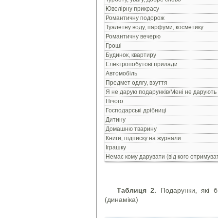
Ювелiрну прикрасу
Романтичну подорож
Туалетну воду, парфуми, косметику
Романтичну вечерю
Грошi
Будинок, квартиру
Електропобутовi прилади
Автомобiль
Предмет одягу, взуття
Я не дарую подарункiв/Менi не дарують
Нiчого
Господарськi дрiбницi
Дитину
Домашню тварину
Книги, пiдписку на журнали
Iграшку
Немає кому дарувати (від кого отримува
Таблиця 2.
Подарунки, які б 
(динаміка)