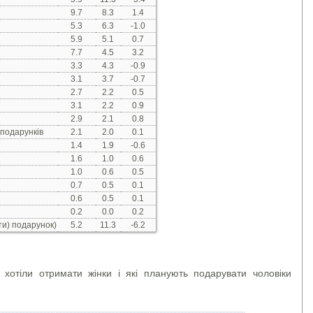
9.7
8.3
1.4
5.3
6.3
-1.0
5.9
5.1
0.7
7.7
4.5
3.2
3.3
4.3
-0.9
3.1
3.7
-0.7
2.7
2.2
0.5
3.1
2.2
0.9
2.9
2.1
0.8
 подарункiв
2.1
2.0
0.1
1.4
1.9
-0.6
1.6
1.0
0.6
1.0
0.6
0.5
0.7
0.5
0.1
0.6
0.5
0.1
0.2
0.0
0.2
ти) подарунок)
5.2
11.3
-6.2
хотіли отримати жінки і які планують подарувати чоловіки