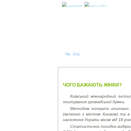
домашняя
карта сайта
Укр
Eng
Рус
|
|
О НА
ПРЕСС-РЕЛИЗЫ И ОТЧЕТЫ
ЧОГО БАЖАЮТЬ ЖІНКИ?
Київський міжнародний інсти
опитування громадської думки.
Методом інтерв'ю опитано 2
(включно з містом Києвом) та 
населення України віком від 18 рок
Статистична похибка вибірки (