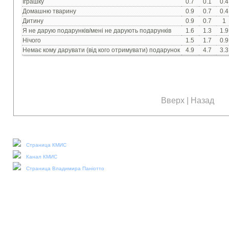
Iграшку
0.7
0.1
0.4
Домашню тварину
0.9
0.7
0.4
Дитину
0.9
0.7
1
Я не дарую подарункiв/мені не дарують подарунків
1.6
1.3
1.9
Нiчого
1.5
1.7
0.9
Немає кому дарувати (від кого отримувати) подарунок
4.9
4.7
3.3
Вверх
|
Назад
Наши социальные медиа:
Страница КМИС
Канал КМИС
Страница Владимира Паніотто