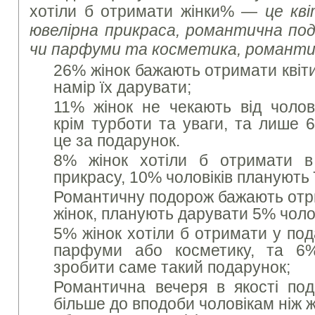
хотіли б отримати жінки% —
це кв
ювелірна прикраса, романтична по
чи парфуми та косметика, романти
26% жінок бажають отримати квіти
намір їх дарувати;
11% жінок не чекають від чолові
крім турботи та уваги, та лише 
це за подарунок.
8% жінок хотіли б отримати в
прикрасу, 10% чоловіків планують 
Романтичну подорож бажають отр
жінок, планують дарувати 5% чолов
5% жінок хотіли б отримати у под
парфуми або косметику, та 6%
зробити саме такий подарунок;
Романтична вечеря в якості по
більше до вподоби чоловікам ніж 