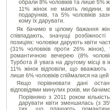
обрали 8% чоловіків та лише 5% ж
11% жінок не мають людини, ві
подарунків, та 5% чоловіків за
кому їх дарувати.
Як бачимо в цілому бажання жіно
співпадають, значущі розбіжност
позиціях: чоловіки дарують квіти част
(31% чоловіків проти 26% жінок), 
романтичною вечерею (8% чоловік
Турбота й увага на другому місці в 
11% жінок відповіли, що вважають 
лише 6% чоловіків спіймалися на цей 
Якщо порівнювати дані остан
відповідями минулих років, ми бачимо
Порівняно з 2011 роком кількість
дарувати квіти зменшилась (з 35
тих, що планують романтичн