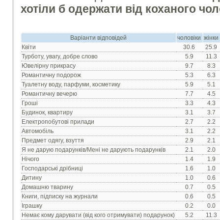
хотіли б одержати від коханого чол
Варіанти відповідей
чоловіки
жінки
Квiти
30.6
25.9
Турботу, увагу, добре слово
5.9
11.3
Ювелiрну прикрасу
9.7
8.3
Романтичну подорож
5.3
6.3
Туалетну воду, парфуми, косметику
5.9
5.1
Романтичну вечерю
7.7
4.5
Грошi
3.3
4.3
Будинок, квартиру
3.1
3.7
Електропобутовi прилади
2.7
2.2
Автомобiль
3.1
2.2
Предмет одягу, взуття
2.9
2.1
Я не дарую подарункiв/Менi не дарують подарункiв
2.1
2.0
Нiчого
1.4
1.9
Господарськi дрiбницi
1.6
1.0
Дитину
1.0
0.6
Домашню тварину
0.7
0.5
Книги, пiдписку на журнали
0.6
0.5
Iграшку
0.2
0.0
Немає кому дарувати (від кого отримувати) подарунок)
5.2
11.3