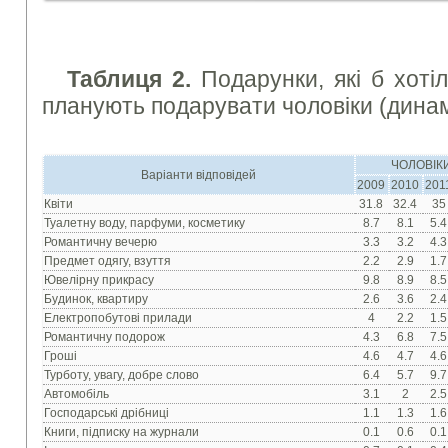
Таблиця 2.
Подарунки, які б хотіл
планують подарувати чоловіки (динам
ЧОЛОВІК
Варіанти відповідей
2009
2010
201
Квiти
31.8
32.4
35
Туалетну воду, парфуми, косметику
8.7
8.1
5.4
Романтичну вечерю
3.3
3.2
4.3
Предмет одягу, взуття
2.2
2.9
1.7
Ювелiрну прикрасу
9.8
8.9
8.5
Будинок, квартиру
2.6
3.6
2.4
Електропобутовi прилади
4
2.2
1.5
Романтичну подорож
4.3
6.8
7.5
Грошi
4.6
4.7
4.6
Турботу, увагу, добре слово
6.4
5.7
9.7
Автомобiль
3.1
2
2.5
Господарськi дрiбницi
1.1
1.3
1.6
Книги, пiдписку на журнали
0.1
0.6
0.1