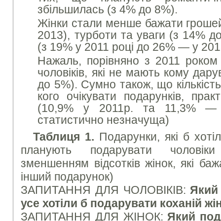
збільшилась (з 4% до 8%).
Жінки стали менше бажати грошей
2013), турботи та уваги (з 14% до
(з 19% у 2011 році до 26% — у 20
Нажаль, порівняно з 2011 роком 
чоловіків, які не мають кому дар
до 5%). Сумно також, що кількість
кого очікувати подарунків, пра
(10,9% у 2011р. та 11,3% — 
статистично незначуща)
Таблиця 1.
Подарунки, які б хотіл
планують подарувати чоловіки
зменшенням відсотків жінок, які ба
інший подарунок)
ЗАПИТАННЯ ДЛЯ ЧОЛОВІКІВ:
Який
усе хотіли б подарувати коханій жі
ЗАПИТАННЯ ДЛЯ ЖІНОК:
Який под