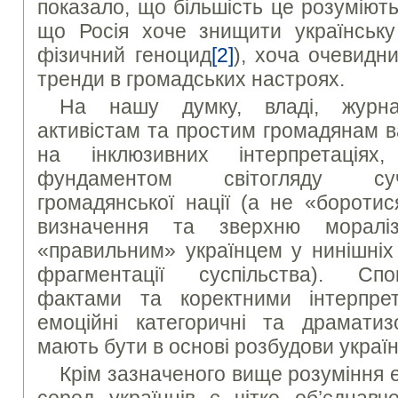
показало, що більшість це розуміють
що Росія хоче знищити українську
фізичний геноцид
[2]
), хоча очевидни
тренди в громадських настроях.
На нашу думку, владі, журнал
активістам та простим громадянам 
на інклюзивних інтерпретаціях
фундаментом світогляду суч
громадянської нації (а не «боротис
визначення та зверхню мораліз
«правильним» українцем у нинішніх
фрагментації суспільства). Спок
фактами та коректними інтерпрет
емоційні категоричні та драмати
мають бути в основі розбудови українс
Крім зазначеного вище розуміння е