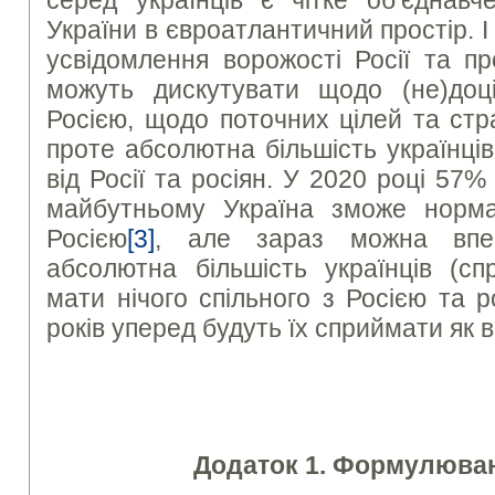
серед українців є чітке об’єднавче
України в євроатлантичний простір. І
усвідомлення ворожості Росії та пр
можуть дискутувати щодо (не)доц
Росією, щодо поточних цілей та стра
проте абсолютна більшість українці
від Росії та росіян. У 2020 році 57%
майбутньому Україна зможе норма
Росією
[3]
, але зараз можна впе
абсолютна більшість українців (сп
мати нічого спільного з Росією та 
років уперед будуть їх сприймати як в
Додаток 1. Формулюван