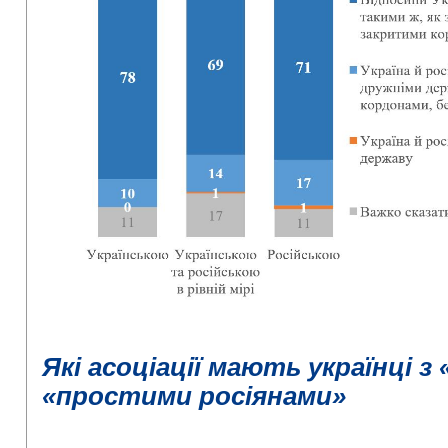
Які асоціації мають українці з
«простими росіянами»