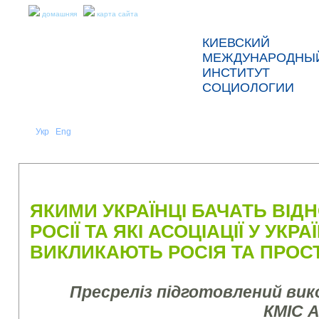
домашняя
карта сайта
КИЕВСКИЙ
МЕЖДУНАРОДНЫ
ИНСТИТУТ
СОЦИОЛОГИИ
Укр
Eng
Рус
|
|
О НАС
НОВОСТИ
ПРЕСС-РЕЛИЗЫ И ОТЧЕТЫ
ЯКИМИ УКРАЇНЦІ БАЧАТЬ ВІДН
РОСІЇ ТА ЯКІ АСОЦІАЦІЇ У УКРА
ВИКЛИКАЮТЬ РОСІЯ ТА ПРОСТ
Пресреліз підготовлений ви
КМІС 