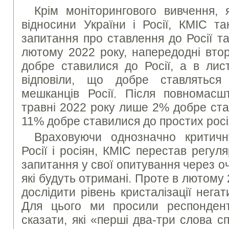
Крім моніторингового вивчення, 
відносини України і Росії, КМІС т
запитання про ставлення до Росії т
лютому 2022 року, напередодні втор
добре ставилися до Росії, а в лис
відповіли, що добре ставляться
мешканців Росії. Після повномасш
травні 2022 року лише 2% добре ста
11% добре ставилися до простих росі
Враховуючи однозначно критичн
Росії і росіян, КМІС перестав регуля
запитання у свої опитування через оч
які будуть отримані. Проте в лютому
дослідити рівень кристалізації негат
Для цього ми просили респондент
сказати, які «перші два-три слова 