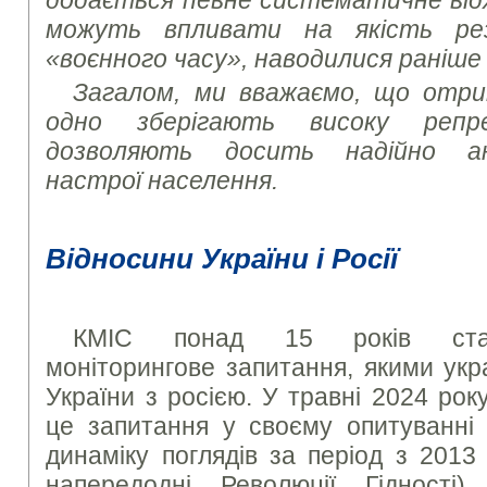
додається певне систематичне від
можуть впливати на якість ре
«воєнного часу», наводилися раніше
Загалом, ми вважаємо, що отри
одно зберігають високу репр
дозволяють досить надійно ана
настрої населення.
Відносини України і Росії
КМІС понад 15 років став
моніторингове запитання, якими укр
України з росією. У травні 2024 ро
це запитання у своєму опитуванні 
динаміку поглядів за період з 2013
напередодні Революції Гідності)