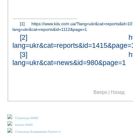
[1]
https://www.kiis.com.ua/?lang=ukr&cat=reports&id=10
lang=ukr&cat=reports&id=1112&page=1
[2]
h
lang=ukr&cat=reports&id=1415&page=
[3]
h
lang=ukr&cat=news&id=980&page=1
Вверх
|
Назад
Наши социальные медиа:
Страница КМИС
Канал КМИС
Страница Владимира Паніотто