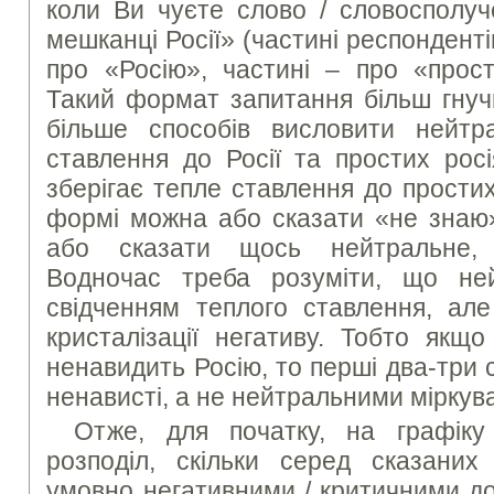
коли Ви чуєте слово / словосполуч
мешканці Росії» (частині респондент
про «Росію», частині – про «прост
Такий формат запитання більш гнуч
більше способів висловити нейтр
ставлення до Росії та простих рос
зберігає тепле ставлення до простих 
формі можна або сказати «не знаю
або сказати щось нейтральне, 
Водночас треба розуміти, що не
свідченням теплого ставлення, але
кристалізації негативу. Тобто якщ
ненавидить Росію, то перші два-три 
ненависті, а не нейтральними міркув
Отже, для початку, на графік
розподіл, скільки серед сказани
умовно негативними / критичними до 