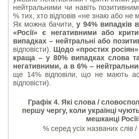
нейтральними чи навіть позитивним
% тих, хто відповів «не знаю або не 
Як можна бачити,
у 9
4
% випадків 
«Росії» є негативними або кри
випадках – нейтральні або позити
відповісти).
Щодо «простих росіян»
краща – у 80% випадках слова т
негативними, а в 6% – нейтральн
ще 14% відповіли, що не мають ас
відповісти).
Графік 4. Які слова / словосп
першу чергу, коли українці чують
мешканці Росії
% серед усіх названих слів 