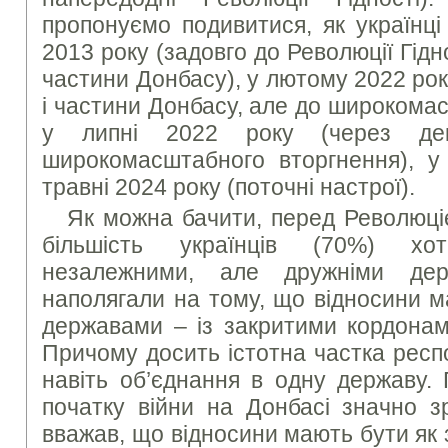
пропонуємо подивитися, як українці
2013 року (задовго до Революції Гідно
частини Донбасу), у лютому 2022 року
і частини Донбасу, але до широкома
у липні 2022 року (через декі
широкомасштабного вторгнення), у 
травні 2024 року (поточні настрої).
Як можна бачити, перед Революці
більшість українців (70%) хо
незалежними, але дружніми де
наполягали на тому, що відносини м
державами – із закритими кордонам
Причому досить істотна частка респ
навіть об’єднання в одну державу. 
початку війни на Донбасі значно з
вважав, що відносини мають бути як