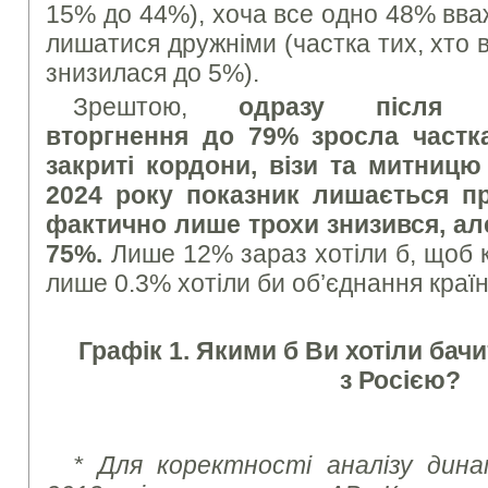
15% до 44%), хоча все одно 48% вва
лишатися дружніми (частка тих, хто 
знизилася до 5%).
Зрештою,
одразу після ш
вторгнення до 79% зросла частка
закриті кордони, візи та митницю
2024 року показник лишається пр
фактично лише трохи знизився, ал
75%.
Лише 12% зараз хотіли б, щоб к
лише 0.3% хотіли би об’єднання країн
Графік 1. Якими б Ви хотіли бач
з Росією?
* Для коректності аналізу динам