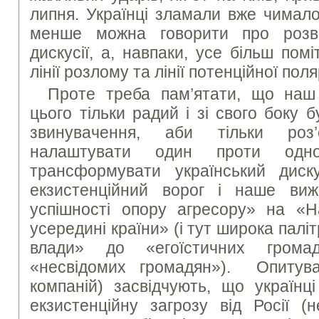
липня. Українці зламали вже чимало
менше можна говорити про розва
дискусії, а, навпаки, усе більш по
лінії розлому та лінії потенційної поля
Проте треба пам’ятати, що наш 
цього тільки радий і зі свого боку б
звинувачення, аби тільки роз’
налаштувати один проти одн
трансформувати український дис
екзистенційний ворог і наше виж
успішності опору агресору» на «
усередині країни» (і тут широка палі
влади» до «егоїстичних громад
«несвідомих громадян»). Опитув
компаній) засвідчують, що українц
екзистенційну загрозу від Росії (