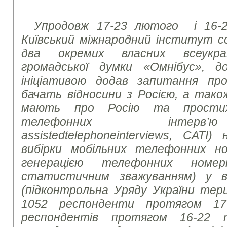
Упродовж 17-23 лютого і 16-2
Київський міжнародний інститут соц
два окремих власних всеукраї
громадської думки «Омнібус», 
ініціативою додав запитання про
бачать відносини з Росією, а також 
мають про Росію та простих
телефонних інте
assisted
telephone
interviews
, CATI)
вибірки мобільних телефонних но
генерацією телефонних номе
статистичним зважуванням) у вс
(підконтрольна Уряду України тер
1052 респонденти протягом 17
респондентів протягом 16-22 