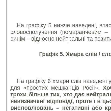
На графіку 5 нижче наведені, вла
словосполучення (помаранчевим – н
синім – відносно нейтральні та позити
Графік 5. Хмара слів / с
На графіку 6 хмари слів наведені у
для «простих мешканців Росії».
Хо
трохи більше тих, хто дає нейтрал
невизначені відповіді, проте і в ць
висловлювань – негативні або кри