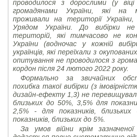
проводилося з дорослими (у віці
громадянами України, які на 
проживали на території України,
Урядом України. До вибірки не
територій, які тимчасово не к
України (водночас у кожній вибі
українців, які переїхали з окупован
опитування не проводилося з громад
кордон після 24 лютого 2022 року.
Формально за звичайних обс
похибка такої вибірки (з імовірніст
дизайн-ефекту 1,3) не перевищувала
близьких до 50%, 3,5% для показни
2,5% - для показників, близьких
показників, близьких до 5%.
За умов війни крім зазначеної