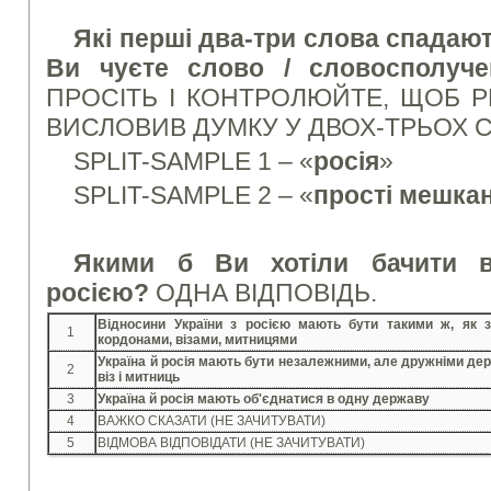
Які перші два-три слова спадают
Ви чуєте слово / словосполуч
ПРОСІТЬ І КОНТРОЛЮЙТЕ, ЩОБ 
ВИСЛОВИВ ДУМКУ У ДВОХ-ТРЬОХ 
SPLIT-SAMPLE 1 – «
росія
»
SPLIT-SAMPLE 2 – «
прості мешкан
Якими б Ви хотіли бачити в
росією?
ОДНА ВІДПОВІДЬ.
Відносини України з росією мають бути такими ж, як
1
кордонами, візами, митницями
Україна й росія мають бути незалежними, але дружніми де
2
віз і митниць
3
Україна й росія мають об'єднатися в одну державу
4
ВАЖКО СКАЗАТИ (НЕ ЗАЧИТУВАТИ)
5
ВІДМОВА ВІДПОВІДАТИ (НЕ ЗАЧИТУВАТИ)