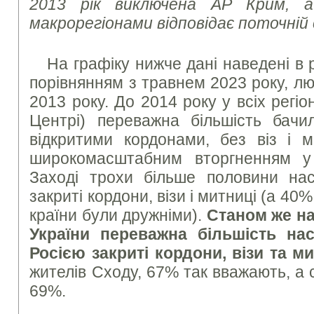
2013 рік виключена АР Крим, а
макрорегіонами відповідає поточній 
На графіку нижче дані наведені в р
порівнянням з травнем 2023 року, л
2013 року. До 2014 року у всіх регіона
Центрі) переважна більшість бачи
відкритими кордонами, без віз і м
широкомасштабним вторгненням 
Заході трохи більше половини на
закриті кордони, візи і митниці (а 40
країни були дружніми).
Станом же на
України переважна більшість на
Росією закриті кордони, візи та ми
жителів Сходу, 67% так вважають, а 
69%.