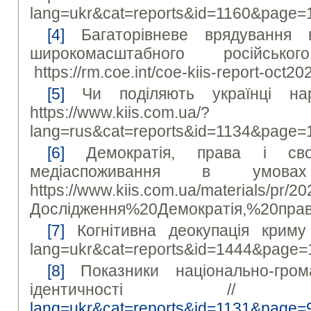
lang=ukr&cat=reports&id=1160&page=
[4]
Багаторівневе врядування 
широкомасштабного російськ
https://rm.coe.int/coe-kiis-report-oct2
[5]
Чи поділяють українці нар
https://www.kiis.com.ua/?
lang=rus&cat=reports&id=1134&page=
[6]
Демократія, права і сво
медіаспоживання в ум
https://www.kiis.com.ua/materials/pr/2
Дослідження%20Демократія,%20пра
[7]
Когнітивна деокупація криму //
lang=ukr&cat=reports&id=1444&page=
[8]
Показники національно-грома
ідентичності 
lang=ukr&cat=reports&id=1131&page=