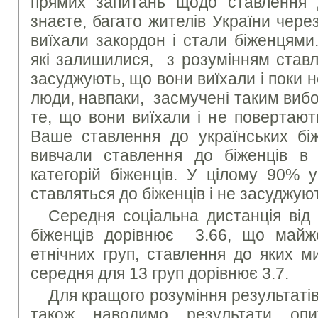
прямих запитань щодо ставлення 
знаєте, багато жителів України чере
виїхали закордон і стали біженцями.
які залишилися, з розумінням ставл
засуджують, що вони виїхали і поки н
люди, навпаки, засмучені таким вибо
те, що вони виїхали і не повертают
Ваше ставлення до українських біж
вивчали ставлення до біженців в
категорій біженців. У цілому 90% у
ставляться до біженців і не засуджуют
Середня соціальна дистанція від
біженців дорівнює 3.66, що майж
етнічних груп, ставлення до яких м
середня для 13 груп дорівнює 3.7.
Для кращого розуміння результаті
також наводимо результати оп