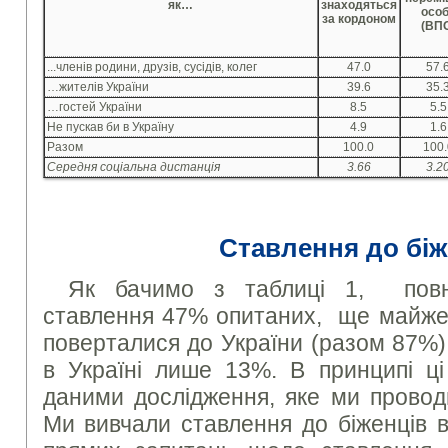
як…
знаходяться
осо
за кордоном
(ВП
...членів родини, друзів, сусідів, колег
47.0
57.
…жителів України
39.6
35.
…гостей України
8.5
5.5
Не пускав би в Україну
4.9
1.6
Разом
100.0
100.
Середня соціальна дистанція
3.66
3.2
Ставлення до біж
Як бачимо з таблиці 1, повн
ставлення 47% опитаних, ще майже 
поверталися до України (разом 87%).
в Україні лише 13%. В принципі ці
даними дослідження, яке ми провод
Ми вивчали ставлення до біженців 