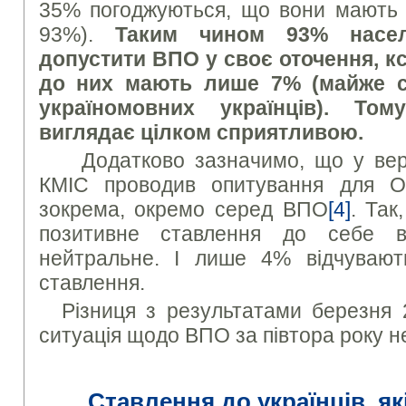
35% погоджуються, що вони мають ж
93%).
Таким чином 93% насел
допустити ВПО у своє оточення, 
до них мають лише 7% (майже с
україномовних українців). То
виглядає цілком сприятливою.
Додатково зазначимо, що у вере
КМІС проводив опитування для О
зокрема, окремо серед ВПО
[4]
. Так
позитивне ставлення до себе 
нейтральне. І лише 4% відчувают
ставлення.
Різниця з результатами березня 
ситуація щодо ВПО за півтора року н
Ставлення до українців, я