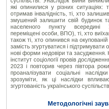
суспільстві. Унаслідок війни виникли
які опинилися у різних ситуаціях: 
отримав інвалідність, ті, хто залишивс
змушений залишити свій будинок та
населеного пункту всередині У
переміщені особи, ВПО), ті, хто виїхав
також ті, хто опинився на окупованій 
замість згуртуватися і підтримувати 
нові форми недовіри та засудження.
інститут соціології провів досліджен
2023 і повторив через півтора рок
проаналізувати соціальні наслідк
зрозуміти, як ці наслідки вплива
згуртованість українського суспільств
Методологічні зау