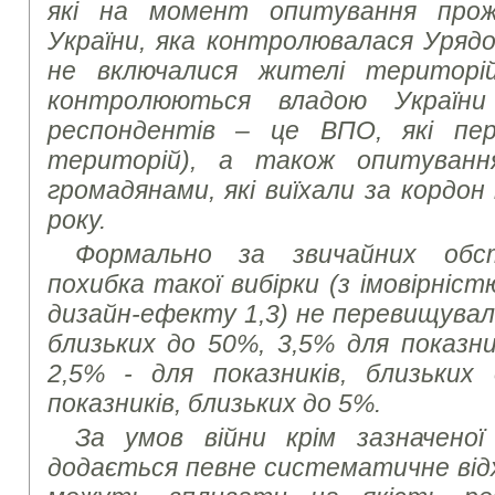
які на момент опитування прож
України, яка контролювалася Урядо
не включалися жителі територі
контролюються владою України
респондентів – це ВПО, які пер
територій), а також опитуванн
громадянами, які виїхали за кордон
року.
Формально за звичайних обс
похибка такої вибірки (з імовірніст
дизайн-ефекту 1,3) не перевищувала
близьких до 50%, 3,5% для показни
2,5% - для показників, близьких
показників, близьких до 5%.
За умов війни крім зазначеної
додається певне систематичне від