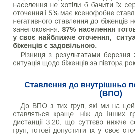
населення не хотіли б бачити їх се
оточення і 5% має ксенофобне ставл
негативного ставлення до біженців 
занепокоєння.
87% населення готов
у своє найближче оточення, ситуа
біженців є задовільною.
Різниця з результатами березня 
ситуація щодо біженців за півтора ро
Ставлення до внутрішньо п
(ВПО)
До ВПО з тих груп, які ми на цей
ставляться краще, ніж до інших гр
дистанції 3.20, що суттєво нижче с
груп, готові допустити їх у своє о