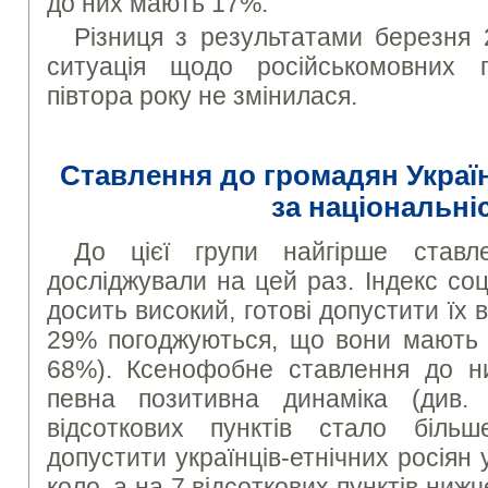
до них мають 17%.
Різниця з результатами березня 
ситуація щодо російськомовних 
півтора року не змінилася.
Ставлення до громадян Україн
за національні
До цієї групи найгірше ставл
досліджували на цей раз. Індекс соці
досить високий, готові допустити їх 
29% погоджуються, що вони мають ж
68%). Ксенофобне ставлення до н
певна позитивна динаміка (див
відсоткових пунктів стало більш
допустити українців-етнічних росіян
коло, а на 7 відсоткових пунктів нижче