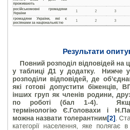
проживають
російськомовні громадяни
1
2
3
України
громадяни України, які є
1
2
3
росіянами за національністю
Результати опиту
Повний розподіл відповідей на ц
у таблиці Д1 у додатку. Нижче у
розподіли відповідей, де об’єдн
які готові допустити біженців, 
інших груп як членів родини, друз
по роботі (
бал 1-4
). Якщо
термінологію Є.Головахи і Н.П
можна назвати
толерантним
[2]
. Ст
категорії населення, яке полягає 