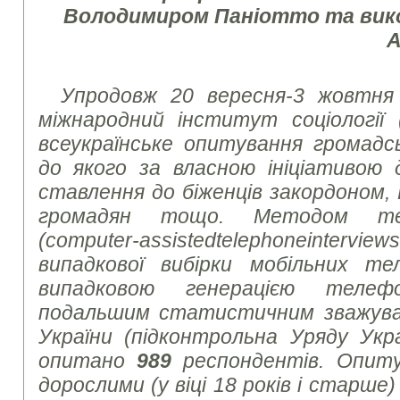
Володимиром Паніотто та вик
А
Упродовж 20 вересня-3 жовтня
міжнародний інститут соціології 
всеукраїнське опитування громадсь
до якого за власною ініціативою
ставлення до біженців закордоном,
громадян тощо. Методом тел
(
computer
-
assisted
telephoneinterviews
випадкової вибірки мобільних те
випадковою генерацією теле
подальшим статистичним зважуван
України (підконтрольна Уряду
Укр
опитано
989
респондентів.
Опиту
дорослими (у віці 18 років і старше