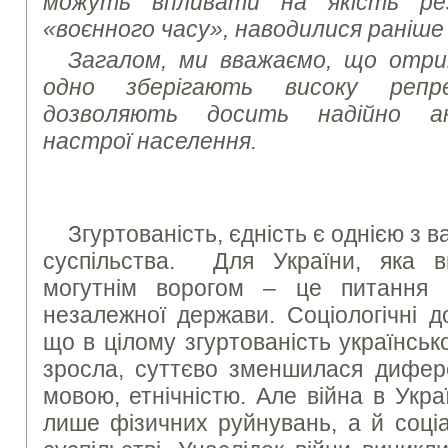
можуть впливати на якість ре
«воєнного часу», наводилися раніше
Загалом, ми вважаємо, що отри
одно зберігають високу репр
дозволяють досить надійно ана
настрої населення.
Згуртованість, єдність є однією з 
суспільства. Для України, яка 
могутнім ворогом – це питання 
незалежної держави. Соціологічні д
що в цілому згуртованість українськ
зросла, суттєво зменшилася дифере
мовою, етнічністю. Але війна в Укр
лише фізичних руйнувань, а й соціа