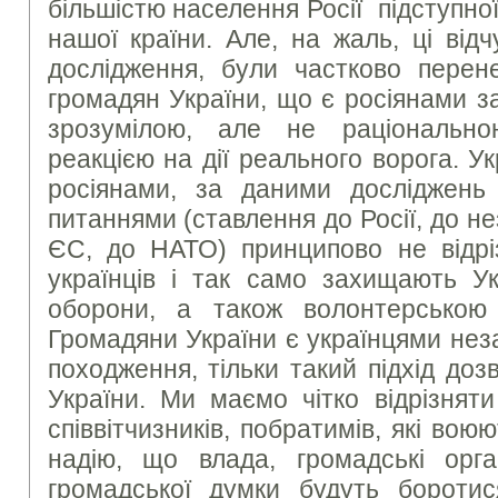
більшістю населення Росії підступної
нашої країни. Але, на жаль, ці від
дослідження, були частково перене
громадян України, що є росіянами з
зрозумілою, але не раціональн
реакцією на дії реального ворога. Ук
росіянами, за даними досліджень
питаннями (ставлення до Росії, до не
ЄС, до НАТО) принципово не відріз
українців і так само захищають У
оборони, а також волонтерською 
Громадяни України є українцями неза
походження, тільки такий підхід доз
України. Ми маємо чітко відрізняти
співвітчизників, побратимів, які во
надію, що влада, громадські орган
громадської думки будуть бороти