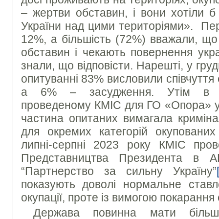
– жертви обставин, і вони хотіли 
України над цими територіями». Пе
12%, а більшість (72%) вважали, що
обставин і чекають повернення укра
знали, що відповісти. Нарешті, у гру
опитуванні 83% висловили співчуття
а 6% – засудження. Утім в ін
проведеному КМІС для ГО «Опора» у
частина опитаних вимагала кримінал
для окремих категорій окупованих
липні-серпні 2023 року КМІС про
Представництва Президента в
“Партнерство за сильну Україну”
показують доволі нормальне став
окупації, проте із вимогою покарання
Держава повинна мати більш