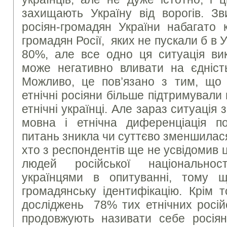
захищають Україну від ворогів. Зв
росіян-громадян України набагато 
громадян Росії, яких не пускали б в У
80%, але все одно ця ситуація вик
може негативно вливати на єдність
Можливо, це пов’язано з тим, що 
етнічні росіяни більше підтримували п
етнічні українці. Але зараз ситуація 
мовна і етнічна диференціація п
питань зникла чи суттєво зменшилас
хто з респондентів ще не усвідомив 
людей російської національно
українцями в опитуванні, тому
громадянську ідентифікацію. Крім 
досліджень 78% тих етнічних російс
продовжують називати себе росія