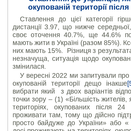
окупованій території після
Ставлення до цієї категорії гір
дистанції 3.97, що нижче середньої,
своє оточення 40.7%, ще 44.6% п
мають жити в Україні (разом 85%). 
них мають 15%. Різниця з результат
незначуща, ситуація щодо окупован
змінилася.
У вересні 2022 ми запитували про
окупованій території дещо інакше
[
вибрати який з двох варіантів відпо
точки зору – (1) «Більшість жителів,
територіях, окупованих після 24
проживати там, тому що дійсно підт
просто байдуже до України» або « Б
досі проживають на територіях, окуп