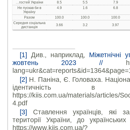
…гостей України
8.5
5.5
7.9
Не пускав би в
4.9
1.6
6.8
Україну
Разом
100.0
100.0
100.0
Середня соціальна
3.66
3.2
3.97
дистанція
[1]
Див., наприклад,
Міжетнічні у
жовтень 2023 //
https:
lang=ukr&cat=reports&id=1364&page=
[2]
Н. Паніна, Є. Головаха. Націон
ідентичність в 
https://kiis.com.ua/materials/article
4.pdf
[3]
Ставлення українців, які з
території України, до українських
https://www.kiis.com.ua/?