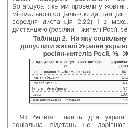
Богардуса, яке ми провели у жовтні 
мінімальною соціальною дистанцією (
середня дистанція 2.22) і з мак
дистанцією (росіяни – жителі Росії, с
Таблиця 2. На яку соціальну
допустити жителі України україн
росіян-жителів Росії, %.
Згодні допустити представників цих груп
українсь
як…
украї
...членів родини, друзів, сусідів, колег
68.
…жителів України
14.
…гостей України
4.4
Не пускав би в Україну
0.7
Разом
100.
Середня соціальна дистанція
2.2
Як бачимо, навіть для українс
соціальна відстань не дорівню