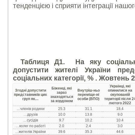
тенденцією і сприяти інтеграції нашог
Таблиця Д1. На яку соціальн
допустити жителі України пред
соціальних категорії, % .
Жовтень 2
Українці, які
Біженці, які
Згодні допустити
Внутріш-ньо
опинилися на
зараз
представників цих
переміще-ні
окупованій
знаходяться
груп як…
особи (ВПО)
території після 2
за кордоном
лютого 2022
…членів родини
25.3
31.1
18.4
…друзів
10.0
13.8
9.0
…сусідів
9.7
10.2
10.4
…колег по работі
2.0
2.4
3.0
…жителів України
39.6
35.3
44.6