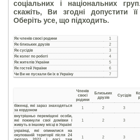
соціальних і національних гру
скажіть, Ви згодні допустити ї
Оберіть усе, що підходить.
Як членів своєї родини
1
Як близьких друзів
2
Як сусідів
3
Як колег по роботі
4
Як жителів України
5
Як гостей України
6
Чи Ви не пускали би їх в Україну
7
Членів
Близьких
Ко
своєї
Сусідів
друзів
р
родини
біженці, які зараз знаходяться
1
2
3
за кордоном
внутрішньо переміщені особи,
які покинули свої домівки і
1
2
3
живуть в іншому місці в Україні
українці, які опинилися на
окупованій території після 24
1
2
3
лютого 2022 і досі там