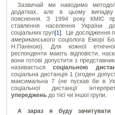
Зазвичай ми наводимо методол
додатках, але в цьому випадку 
пояснення. З 1994 року КМІС пр
ставлення населення України д
соціальних груп
[1]
. Це дослідження 
американського соціолога Еморі Бо
Н.Паніною). Для кожної етнічн
респонденти мають відповісти, наск
вони готові допустити з представни
називається
соціальною дис
соціальна дистанція 1 (згоден допус
максимальна 7 (не пускав би в Укр
соціальної дистанції інтер
упереджень
до тієї чи іншої групи.
А зараз я буду зачитувати