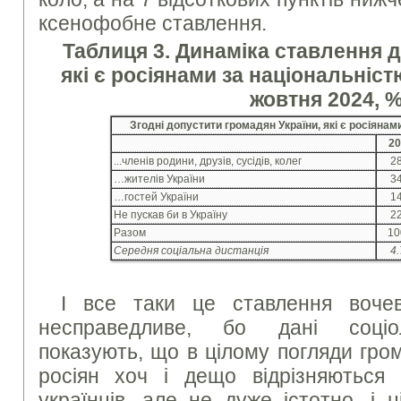
ксенофобне ставлення.
Таблиця 3. Динаміка ставлення 
які є росіянами за національніст
жовтня 2024
, %
Згодні допустити громадян України, які є росіяна
20
...членів родини, друзів, сусідів, колег
28
…жителів України
34
…гостей України
14
Не пускав би в Україну
22
Разом
10
Середня соціальна дистанція
4.
І все таки це ставлення вочев
несправедливе, бо дані соціол
показують, що в цілому погляди гро
росіян хоч і дещо відрізняються в
українців, але не дуже істотно, і 