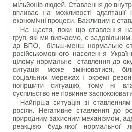
мільйонів людей. Ставлення до внут
впливає на можливості адаптації 
економічні процеси. Важливим є став
На щастя, поки що ставлення на
груп, які ми вивчаємо, є задовільн
до ВПО, більш-менш нормальне ста
російськомовного населення Україн
цілому нормальне ставлення до оку
ситуація може змінюватися, бі
соціальних мережах і окремі резон
погіршити ситуацію, тому ні вл
суспільство не повинне заспокоювати
Найгірша ситуація зі ставленням 
росіян. Негативне ставлення до ро
природним захисним механізмом, ад
реакцією будь-якої нормальної 