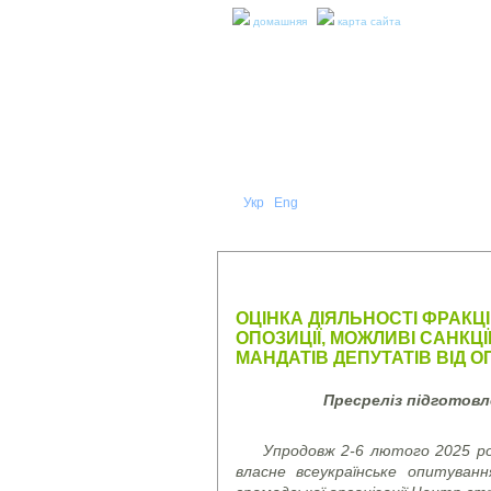
домашняя
карта сайта
Укр
Eng
Рус
|
|
О НА
ПРЕСС-РЕЛИЗЫ И ОТЧЕТЫ
ОЦІНКА ДІЯЛЬНОСТІ ФРАКЦ
ОПОЗИЦІЇ, МОЖЛИВІ САНКЦ
МАНДАТІВ ДЕПУТАТІВ ВІД О
Пресреліз підготов
Упродовж 2-6 лютого 2025 рок
власне всеукраїнське опитуван