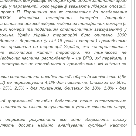
тратегічних комунікацій «Форум» були додані запитання щодо
кцій у парламенті, кого українці вважають лідером опозиції,
ї проти П. Порошенка та як ставляться до позбавлення
ОПЗЖ. Методом телефонних інтерв’ю (
computer
-
а основі випадкової вибірки мобільних телефонних номерів (з
них номерів та подальшим статистичним зважуванням) у
нтрольна Уряду України територія) було опитано 1000
илося з дорослими (у віці 18 років і старше) громадянами
ння проживали на території України, яка контролювалася
 не включалися жителі територій, які тимчасово не
водночас частина респондентів – це ВПО, які переїхали з
 опитування не проводилося з громадянами, які виїхали за
.
вин статистична похибка такої вибірки (з імовірністю 0,95
,3) не перевищувала 4,1% для показників, близьких до 50%,
о 25%, 2,5% - для показників, близьких до 10%, 1,8% - для
еної формальної похибки додається певне систематичне
впливати на якість результатів в умовах «воєнного часу»,
о отримані результати все одно зберігають високу
ляють досить надійно аналізувати суспільні настрої