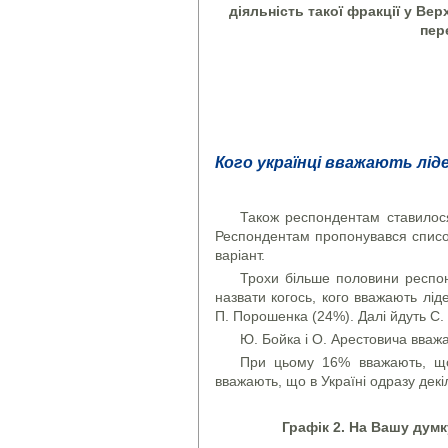
діяльність такої фракції у Ве
пер
Кого українці вважають ліде
Також респондентам ставилося
Респондентам пропонувався список
варіант.
Трохи більше половини респонд
назвати когось, кого вважають лід
П. Порошенка (24%). Далі йдуть С.
Ю. Бойка і О. Арестовича вваж
При цьому 16% вважають, що 
вважають, що в Україні одразу декіл
Графік 2. На Вашу думку