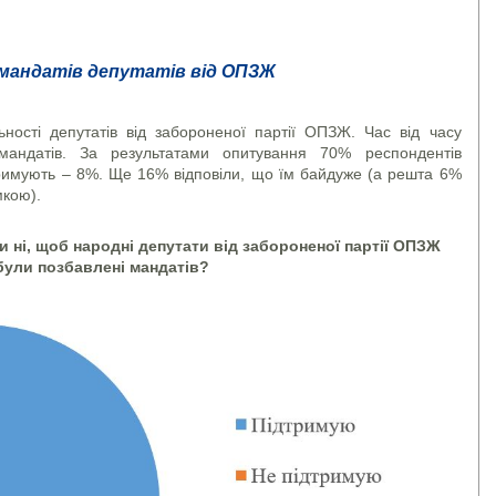
мандатів депутатів від ОПЗЖ
ьності депутатів від забороненої партії ОПЗЖ. Час від часу
мандатів. За результатами опитування 70% респондентів
дтримують – 8%. Ще 16% відповіли, що їм байдуже (а решта 6%
мкою).
чи ні, щоб народні депутати від забороненої партії ОПЗЖ
були позбавлені мандатів?