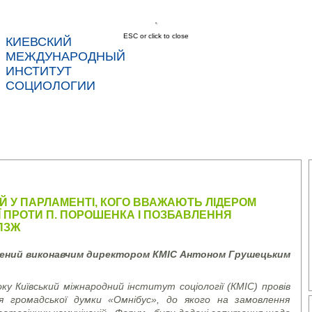
ESC or click to close
КИЕВСКИЙ
соц
МЕЖДУНАРОДНЫЙ
ИНСТИТУТ
СОЦИОЛОГИИ
С
НОВОСТИ
УСЛУГИ
ДАННЫЕ
КОНТ
ІЙ У ПАРЛАМЕНТІ, КОГО ВВАЖАЮТЬ ЛІДЕРОМ
ІЇ ПРОТИ П. ПОРОШЕНКА І ПОЗБАВЛЕННЯ
ПЗЖ
лений виконавчим директором КМІС Антоном Грушецьким
у Київський міжнародний інститут соціології (КМІС) провів
ня громадської думки «Омнібус», до якого на замовлення