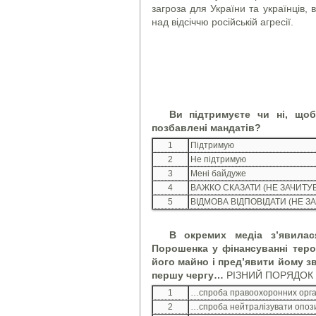
загроза для України та українців, 
над відсіччю російській агресії.
Ви підтримуєте чи ні, щоб
позбавлені мандатів?
1
Підтримую
2
Не підтримую
3
Мені байдуже
4
ВАЖКО СКАЗАТИ (НЕ ЗАЧИТУ
5
ВІДМОВА ВІДПОВІДАТИ (НЕ З
В окремих медіа з’явилас
Порошенка у фінансуванні теро
його майно і пред’явити йому з
першу чергу…
РІЗНИЙ ПОРЯДОК
1
…спроба правоохоронних орган
2
…спроба нейтралізувати опозиц