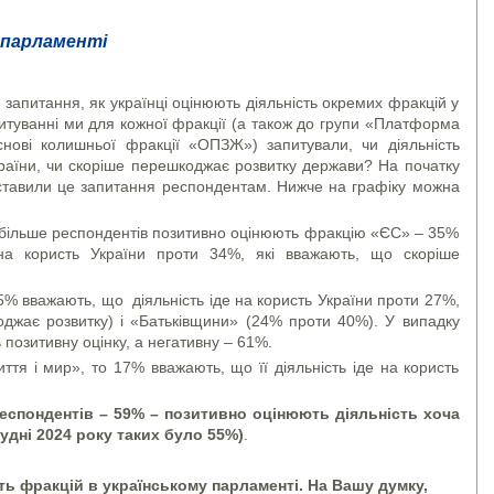
у парламенті
 запитання, як українці оцінюють діяльність окремих фракцій у
итуванні ми для кожної фракції (а також до групи «Платформа
снові колишньої фракції «ОПЗЖ») запитували, чи діяльність
країни, чи скоріше перешкоджає розвитку держави? На початку
ставили це запитання респондентам. Нижче на графіку можна
йбільше респондентів позитивно оцінюють фракцію «ЄС» – 35%
 на користь України проти 34%, які вважають, що скоріше
5% вважають, що діяльність іде на користь України проти 27%,
оджає розвитку) і «Батьківщини» (24% проти 40%). У випадку
позитивну оцінку, а негативну – 61%.
я і мир», то 17% вважають, що її діяльність іде на користь
еспондентів – 59% – позитивно оцінюють діяльність хоча
грудні 2024 року таких було 55%)
.
сть фракцій в українському парламенті. На Вашу думку,