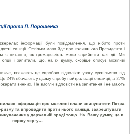
ії проти П. Порошенка
джерелах інформації були повідомлення, що нібито проти
жені санкції. Оскільки мова йде про колишнього Президента і
им є питання, як громадськість може сприйняти такі дії. Ми
опції і запитали, що, на їх думку, скоріше описує можливі
ижче, вважають це спробою відволікти увагу суспільства від
 Ще 24% вбачають у цьому спробу нейтралізації опозиції, а 27%
окарати винних. Не змогли відповісти на запитання і не мають
’явилася інформація про можливі плани звинуватити Петра
ризму та впровадити проти нього санкції, заарештувати
винувачення у державній зраді тощо. На Вашу думку, це в
першу чергу…