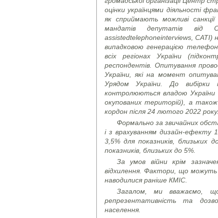
громадської організації Центр с
оцінки українцями діяльності фра
як сприймають можливі санкці
мандатів депутатів від 
assisted
telephone
interviews
, CATI)
н
випадковою генерацією телефон
всіх регіонах України (підко
респондентів. Опитування провод
України, які на момент опитува
Урядом України. До вибірки
контролюються владою України (
окупованих територій), а також
кордон після 24 лютого 2022 року
Формально за звичайних обста
і з врахуванням дизайн-ефекту 1
3,5% для показників, близьких д
показників, близьких до 5%.
За умов війни крім зазнач
відхилення. Фактори, що можуть 
наводилися раніше КМІС.
Загалом, ми вважаємо, щ
репрезентативність та дозво
населення.