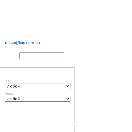
иологические и
маркетинговые
исследования
office@kiis.com.ua
АКТЫ
ФИЛЬТР ПО ДАТЕ
Год:
Месяц:
ТЕМАТИКА