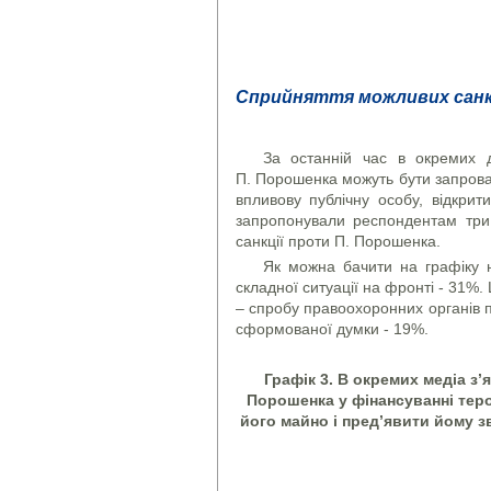
Сприйняття можливих санкц
За останній час в окремих 
П. Порошенка можуть бути запровад
впливову публічну особу, відкрит
запропонували респондентам три 
санкції проти П. Порошенка.
Як можна бачити на графіку н
складної ситуації на фронті - 31%.
– спробу правоохоронних органів п
сформованої думки - 19%.
Графік 3. В окремих медіа з
Порошенка у фінансуванні теро
його майно і пред’явити йому з