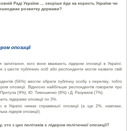
рховній Раді України … скоріше йде на користь України чи
ешкоджає розвитку держави?
ром опозиції
 запитання, кого вони вважають лідером опозиції в Україні.
 з шести публічних осіб або респонденти могли назвати свій
ентів (56%) змогли обрати публічну особу з переліку, тобто
ером опозиції. Відносно найбільше респондентів говорили про
 Притула (9%), Ю. Тимошенко (8%) і Д. Разумков (7%).
ають лідерами опозиції по 3%.
в Україні немає справжньої опозиції (а ще 2%, навпаки,
ька лідерів опозиції).
, хто з цих політиків є лідером політичної опозиції?