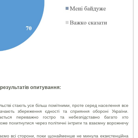
 результатів опитування:
ільстві стають усе більш помітними, проте серед населення все
начають збереження єдності та сприяння обороні України.
ається переважно гостро та небезпідставно багато хто
може похитнутися через політичні інтриги та взаємну ворожнечу
аємо всі сторони, поки щонайменше не минула екзистенційна