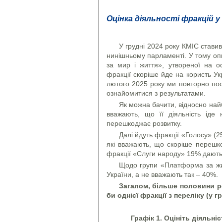
Оцінка діяльності фракцій 
У грудні 2024 року КМІС ставив
нинішньому парламенті. У тому оп
за мир і життя», утвореної на о
фракції скоріше йде на користь У
лютого 2025 року ми повторно по
ознайомитися з результатами.
Як можна бачити, відносно на
вважають, що її діяльність іде
перешкоджає розвитку.
Далі йдуть фракції «Голосу» (2
які вважають, що скоріше перешк
фракції «Слуги народу» 19% дають 
Щодо групи «Платформа за житт
України, а не вважають так – 40%.
Загалом, більше половини р
би однієї фракції з переліку (у 
Графік
1.
Оцініть діяльні