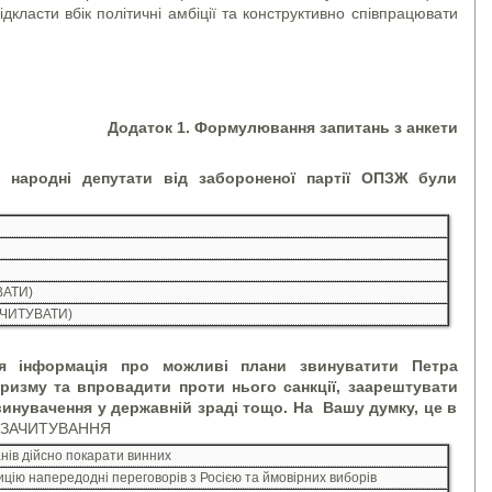
відкласти вбік політичні амбіції та конструктивно співпрацювати
Додаток 1. Формулювання запитань з анкети
 народні депутати від забороненої партії ОПЗЖ були
ВАТИ)
АЧИТУВАТИ)
я інформація про можливі плани звинуватити Петра
ризму та впровадити проти нього санкції, заарештувати
винувачення у державній зраді тощо. На Вашу думку, це в
 ЗАЧИТУВАННЯ
ів дійсно покарати винних
ію напередодні переговорів з Росією та ймовірних виборів