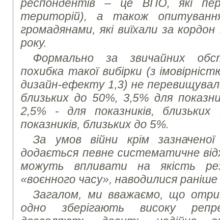
респондентів – це ВПО, які пер
територій), а також опитуванн
громадянами, які виїхали за кордон
року.
Формально за звичайних обс
похибка такої вибірки (з імовірніст
дизайн-ефекту 1,3) не перевищувала
близьких до 50%, 3,5% для показни
2,5% - для показників, близьких
показників, близьких до 5%.
За умов війни крім зазначеної
додається певне систематичне від
можуть впливати на якість ре
«воєнного часу», наводилися раніше
Загалом, ми вважаємо, що отри
одно зберігають високу репр