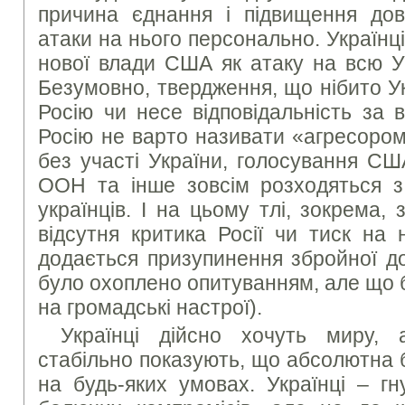
причина єднання і підвищення до
атаки на нього персонально. Україн
нової влади США як атаку на всю Укр
Безумовно, твердження, що нібито У
Росію чи несе відповідальність за 
Росію не варто називати «агресоро
без участі України, голосування СШ
ООН та інше зовсім розходяться 
українців. І на цьому тлі, зокрема
відсутня критика Росії чи тиск на 
додається призупинення збройної д
було охоплено опитуванням, але що
на громадські настрої).
Українці дійсно хочуть миру, 
стабільно показують, що абсолютна 
на будь-яких умовах. Українці – гну