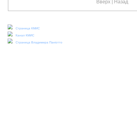
Вверх
|
Назад
Наши социальные медиа:
Страница КМИС
Канал КМИС
Страница Владимира Паніотто