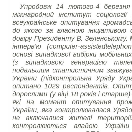
Упродовж 14 лютого-4 березня 
міжнародний інститут соціології 
всеукраїнське опитування громадсь
до якого за власною ініціативою
довіру Президенту В. Зеленському
інтерв’ю (
computer
-
assisted
telepho
основі випадкової вибірки мобільн
(з випадковою генерацією тел
подальшим статистичним зважуван
України (підконтрольна Уряду Укр
опитано 1029 респондентів. Опит
дорослими (у віці 18 років і старше
які на момент опитування прож
України, яка контролювалася Урядо
не включалися жителі територі
контролюються владою України