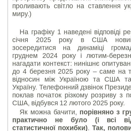
проливають світло на ставлення ук
миру.)
На графіку 1 наведені відповіді ре
січня 2025 року в США новий
зосередитися на динаміці грома
груднем 2024 року і лютим-берез
нагадати контекст: нинішнє опитува
до 4 березня 2025 року – саме на т
відносин між Україною та США та
Україну. Телефонний дзвінок Презид
поклав початок різкому розриву з 
США, відбувся 12 лютого 2025 року.
Як можна бачити,
порівняно з гр
практично не було (і всі ві
статистичної похибки)
.
Так, полов