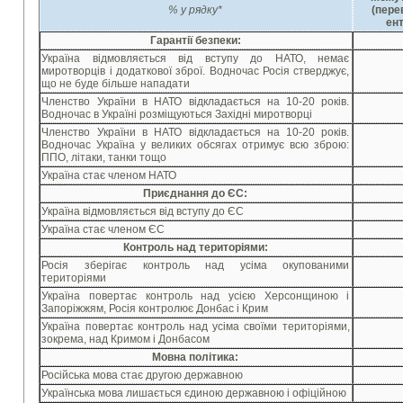
% у рядку*
(пере
ен
Гарантії безпеки:
Україна відмовляється від вступу до НАТО, немає
миротворців і додаткової зброї. Водночас Росія стверджує,
що не буде більше нападати
Членство України в НАТО відкладається на 10-20 років.
Водночас в Україні розміщуються Західні миротворці
Членство України в НАТО відкладається на 10-20 років.
Водночас Україна у великих обсягах отримує всю зброю:
ППО, літаки, танки тощо
Україна стає членом НАТО
Приєднання до ЄС:
Україна відмовляється від вступу до ЄС
Україна стає членом ЄС
Контроль над територіями:
Росія зберігає контроль над усіма окупованими
територіями
Україна повертає контроль над усією Херсонщиною і
Запоріжжям, Росія контролює Донбас і Крим
Україна повертає контроль над усіма своїми територіями,
зокрема, над Кримом і Донбасом
Мовна політика:
Російська мова стає другою державною
Українська мова лишається єдиною державною і офіційною