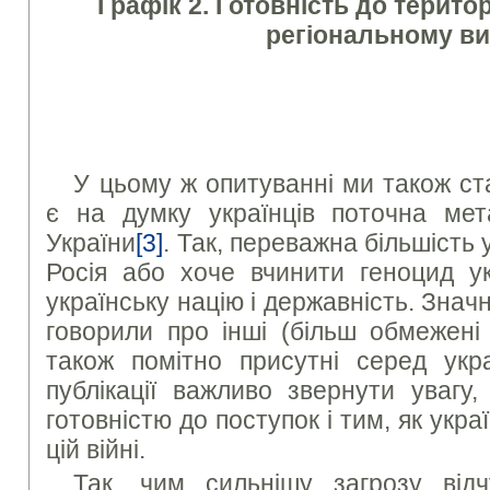
Графік 2. Готовність до терито
регіональному ви
У цьому ж опитуванні ми також ст
є на думку українців поточна мета
України
[3]
. Так, переважна більшість
Росія або хоче вчинити геноцид ук
українську націю і державність. Зна
говорили про інші (більш обмежені 
також помітно присутні серед укра
публікації важливо звернути увагу
готовністю до поступок і тим, як украї
цій війні.
Так, чим сильнішу загрозу відч