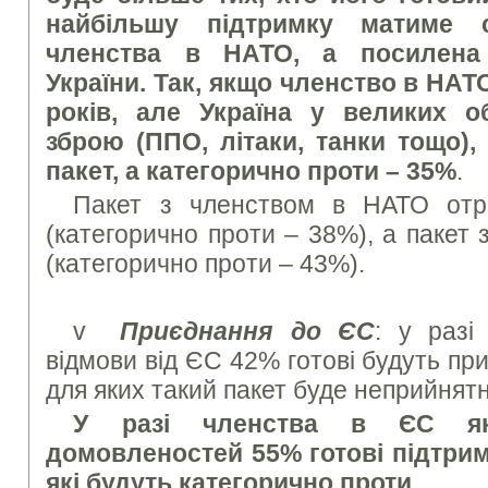
найбільшу підтримку матиме с
членства в НАТО, а посилена 
України. Так, якщо членство в НАТ
років, але
Україна у великих о
зброю (ППО, літаки, танки тощо),
пакет, а категорично проти – 35%
.
Пакет з членством в НАТО отр
(категорично проти – 38%), а пакет
(категорично проти – 43%).
v
Приєднання до ЄС
: у разі
відмови від ЄС 42% готові будуть пр
для яких такий пакет буде неприйнят
У разі членства в ЄС як
домовленостей 55% готові підтрим
які будуть категорично проти
.