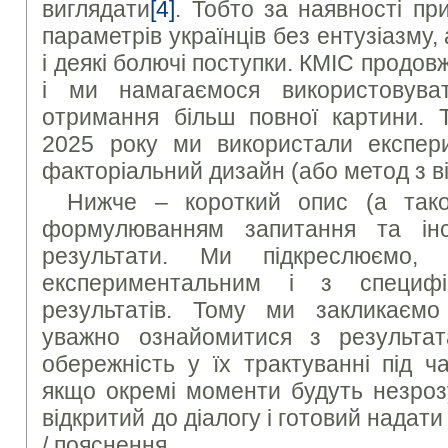
виглядати
[4]
. Тобто за наявності пр
параметрів українців без ентузіазму,
і деякі болючі поступки. КМІС продов
і ми намагаємося використовува
отримання більш повної картини. Т
2025 року ми використали експер
факторіальний дизайн (або метод з в
Нижче – короткий опис (а так
формулюванням запитання та інст
результати. Ми підкреслюєм
експериментальним і з специфі
результатів. Тому ми закликаємо
уважно ознайомитися з результат
обережність у їх трактуванні під ч
якщо окремі моменти будуть незроз
відкритий до діалогу і готовий надат
/ пояснення.