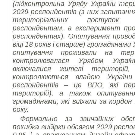
(підконтрольна Уряду України тер
2029 респондентів (з них запитанн
територіальних поступок
респондентам, а експеримент про
респондентах). Опитування провод
віці 18 років і старше) громадянами 
опитування проживали на тери
контролювалася Урядом Украї
включалися жителі територій,
контролюються владою України
респондентів – це ВПО, які пер
територій), а також опитуванн
громадянами, які виїхали за кордон
року.
Формально за звичайних обс
похибка вибірки обсягом 2029 респо