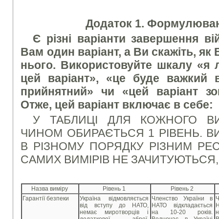
Додаток 1. Формулюван
Є різні варіанти завершення ві
Вам один варіант, а Ви скажіть, як
нього.
Використовуйте шкалу «я 
цей варіант», «це буде важкий в
прийнятний» чи «цей варіант зо
Отже, цей варіант включає в себе:
У ТАБЛИЦІ ДЛЯ КОЖНОГО В
ЧИНОМ ОБИРАЄТЬСЯ 1 РІВЕНЬ. В
В РІЗНОМУ ПОРЯДКУ РІЗНИМ РЕ
САМИХ ВИМІРІВ НЕ ЗАЧИТУЮТЬСЯ, 
Назва виміру
Рівень 1
Рівень 2
Гарантії безпеки
Україна відмовляється
Членство України в
від вступу до НАТО,
НАТО відкладається
немає миротворців і
на 10-20 років.