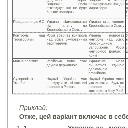
додаткової зброї.
Водночас в Україні
Водночас Росія
розміщуються Західні
стверджує, що не буде
миротворці
більше нападати
Приєднання до ЄС
Україна відмовляється
Україна стає членом
від вступу до
Європейського Союзу
Європейського Союзу
Контроль над
Росія зберігає контроль
Україна повертає
територіями
над усіма окупованими
контроль над усією
територіями
Херсонщиною і
Запоріжжям, Росія
з
контролює Донбас і
Крим
Мовна політика
Російська мова стає
Українська мова
другою державною
лишається єдиною
державною і
офіційною
Суверенітет
Надалі Україна має
Надалі Україна може
України
погоджувати всі важливі
ухвалювати будь-які
рішення з Росією
рішення без
контролю з боку Росії
Приклад:
Отже, цей варіант включає в себ