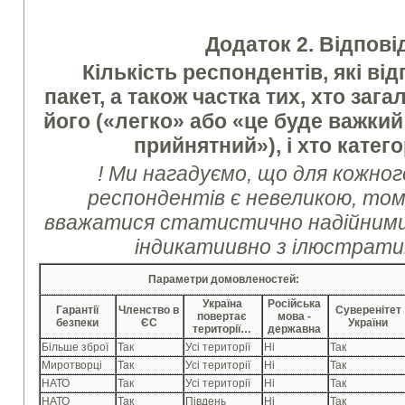
Додаток 2. Відпові
Кількість респондентів, які ві
пакет, а також частка тих, хто за
його («легко» або «це буде важкий
прийнятний»), і хто катег
! Ми нагадуємо, що для кожног
респондентів є невеликою, том
вважатися статистично надійними.
індикатиивно з ілюстрат
Параметри домовленостей:
Україна
Російська
Гарантії
Членство в
Суверенітет
повертає
мова -
безпеки
ЄС
України
території…
державна
Більше зброї
Так
Усі території
Ні
Так
Миротворці
Так
Усі території
Ні
Так
НАТО
Так
Усі території
Ні
Так
НАТО
Так
Південь
Ні
Так