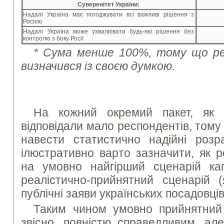
Суверенітет України:
Надалі Україна має погоджувати всі важливі рішення з
Росією
Надалі Україна може ухвалювати будь-які рішення без
контролю з боку Росії
* Сума менше 100%, тому що ре
визначився із своєю думкою.
На кожний окремий пакет, як 
відповідали мало респондентів, том
навести статистично надійні роз
ілюстративно варто зазначити, як 
на умовно найгірший сценарій кап
реалістично-прийнятний сценарій (
публічні заяви українських посадовців
Таким чином умовно прийнятний 
звісно, повністю справедливим, ал