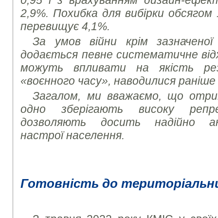
0,95 і з врахуванням дизайн-ефек
2,9%. Похибка для вибірки обсягом
перевищує 4,1%.
За умов війни крім зазначеної
додається певне систематичне від
можуть впливати на якість ре
«воєнного часу», наводилися раніше
Загалом, ми вважаємо, що отри
одно зберігають високу репр
дозволяють досить надійно ана
настрої населення.
Готовність до територіальн