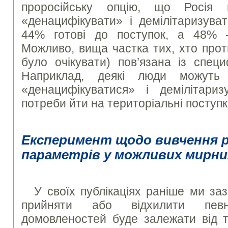
проросійську опцію, що Росія 
«денацифікувати» і демілітаризува
44% готові до поступок, а 48% –
Можливо, вища частка тих, хто прот
було очікувати) пов’язана із специ
Наприклад, деякі люди можуть
«денацифікуватися» і демілітари
потреби йти на територіальні поступк
Експеримент щодо вивчення р
параметрів у можливих мирн
У своїх публікаціях раніше ми за
прийняти або відхилити пев
домовленостей буде залежати від т