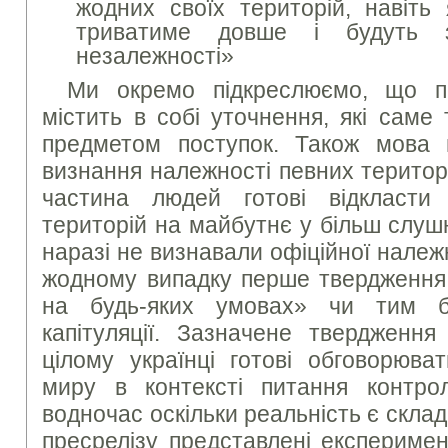
жодних своїх територій, навіть
триватиме довше і будуть з
незалежності»
Ми окремо підкреслюємо, що п
містить в собі уточнення, які саме
предметом поступок. Також мова 
визнання належності певних територі
частина людей готові відкласти
територій на майбутнє у більш слуш
наразі не визнавали офіційної належн
жодному випадку перше твердження
на будь-яких умовах» чи тим б
капітуляції. Зазначене твердження
цілому українці готові обговорюва
миру в контексті питання контро
водночас оскільки реальність є склад
пресрелізу представлені експеримен