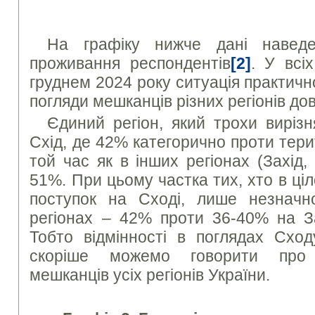
На графіку нижче дані наведен
проживання респондентів
[2]
. У всі
груднем 2024 року ситуація практично
погляди мешканців різних регіонів дов
Єдиний регіон, який трохи вирізн
Схід, де 42% категорично проти тери
той час як в інших регіонах (Захід,
51%. При цьому частка тих, хто в ці
поступок на Сході, лише незначн
регіонах – 42% проти 36-40% на Зах
Тобто відмінності в поглядах Схо
скоріше можемо говорити про б
мешканців усіх регіонів України.