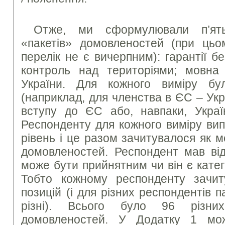
Отже, ми сформулювали п’ять 
«пакетів» домовленостей (при ць
перелік не є вичерпним): гарантії б
контроль над територіями; мовна п
України. Для кожного виміру бул
(наприклад, для членства в ЄС – Укр
вступу до ЄС або, навпаки, Укра
Респонденту для кожного виміру ви
рівень і це разом зачитувалося як 
домовленостей. Респондент мав від
може бути прийнятним чи він є кате
Тобто кожному респонденту зачит
позицій (і для різних респондентів п
різні). Всього було 96 різни
домовленостей. У Додатку 1 мо