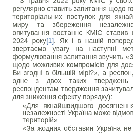
З травня 2022 року КМІС у своїх
регулярно ставить запитання щодо г
територіальних поступок для якна
миру та збереження незалежно
опитування востаннє КМІС ставив ц
2024 року
[1]
. Як і в нашій поперед
звертаємо увагу на наступні мет
формулювання запитання звучить «З
щодо можливих компромісів для дос
Ви згодні в більшій мірі?», а респ
одне з двох таких тверджень 
респондентам твердження зачитувал
для зниження ефекту порядку):
«Для якнайшвидшого досягненн
незалежності Україна може відмов
територій»
«За жодних обставин Україна не 