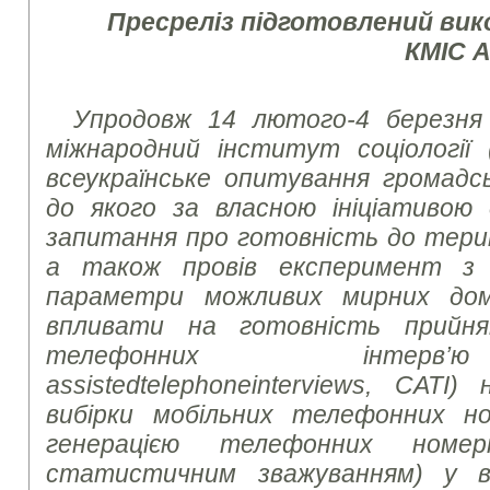
Пресреліз підготовлений ви
КМІС 
Упродовж 14 лютого-4 березня 
міжнародний інститут соціології 
всеукраїнське опитування громадсь
до якого за власною ініціативою
запитання про готовність до тери
а також провів експеримент з 
параметри можливих мирних до
впливати на готовність прийн
телефонних інте
assisted
telephone
interviews
, CATI)
вибірки мобільних телефонних но
генерацією телефонних номе
статистичним зважуванням) у вс