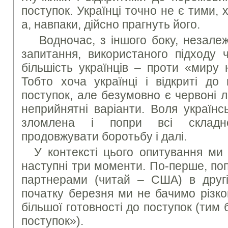
поступок. Українці точно не є тими,
а, навпаки, дійсно прагнуть його.
Водночас, з іншого боку, незале
запитання, використаного підходу 
більшість українців – проти «миру 
Тобто хоча українці і відкриті до
поступок, але безумовно є червоні лін
неприйнятні варіанти. Воля українс
зломлена і попри всі складно
продовжувати боротьбу і далі.
У контексті цього опитування ми
наступні три моменти. По-перше, по
партнерами (читай – США) в другі
початку березня ми не бачимо різко
більшої готовності до поступок (тим 
поступок»).