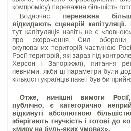
компромісу) переважна більшість гото
Водночас
переважна більш
відкидають сценарій капітуляції.
тут капітуляція навіть не є «повною
про скорочення Сил оборони, 
окупованих територій частиною Росі
Росії територій, які зараз під контрол
Херсон і Запоріжжя), питання ре
певними, якби ці параметри були до
кількості українців пакет був би прий
Отже, нинішні вимоги Росії
публічно, є категорично непри
відкинуті абсолютною більшістю 
зберігають гнучкість і готові до к
«миру на будь-яких умовах».