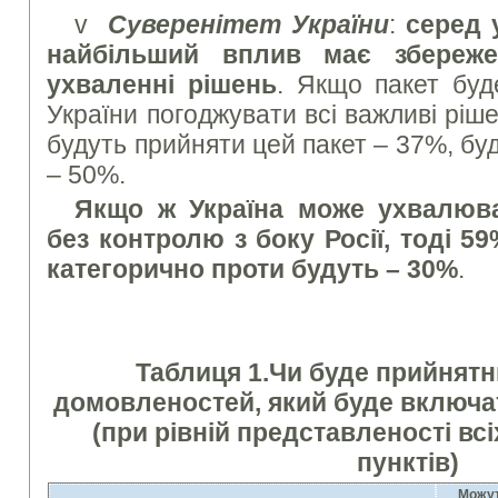
v
Суверенітет України
:
серед 
найбільший вплив має збереже
ухваленні рішень
. Якщо пакет буд
України погоджувати всі важливі ріше
будуть прийняти цей пакет – 37%, бу
– 50%.
Якщо ж
Україна може ухвалюва
без контролю з боку Росії, тоді 5
категорично проти будуть – 30%
.
Таблиця 1.
Чи буде прийнятн
домовленостей, який буде включа
(при рівній представленості вс
пунктів)
Можут