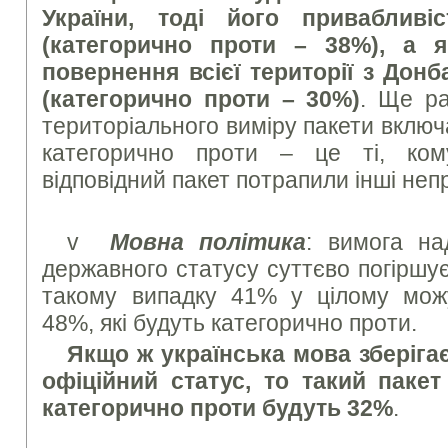
України, тоді його приваблив
(категорично проти – 38%), а 
повернення всієї території з Дон
(категорично проти – 30%)
. Ще ра
територіального виміру пакети включаю
категорично проти – це ті, ко
відповідний пакет потрапили інші непр
v
Мовна політика
: вимога на
державного статусу суттєво погіршує
такому випадку 41% у цілому мож
48%, які будуть категорично проти.
Якщо ж українська мова зберіга
офіційний статус, то такий паке
категорично проти будуть 32%
.