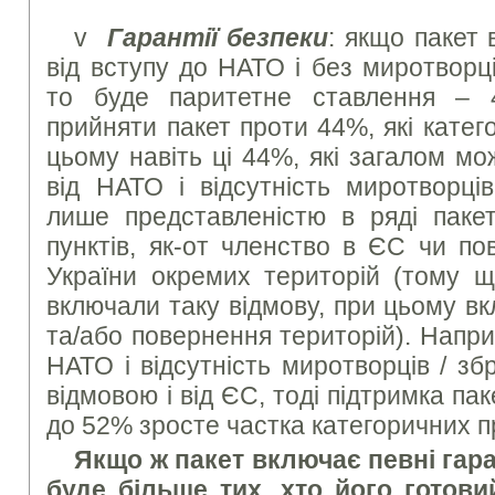
v
Гарантії безпеки
: якщо пакет
від вступу до НАТО і без миротворці
то буде паритетне ставлення –
прийняти пакет проти 44%, які катег
цьому навіть ці 44%, які загалом м
від НАТО і відсутність миротворців
лише представленістю в ряді пакет
пунктів, як-от членство в ЄС чи по
України окремих територій (тому що
включали таку відмову, при цьому в
та/або повернення територій). Напри
НАТО і відсутність миротворців / з
відмовою і від ЄС, тоді підтримка па
до 52% зросте частка категоричних п
Якщо ж пакет включає певні гаран
буде більше тих, хто його готов