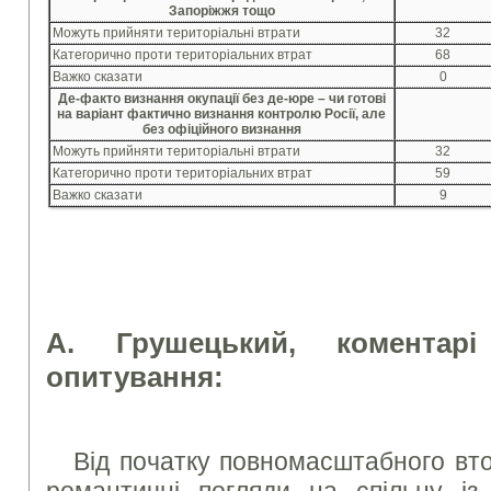
Запоріжжя тощо
Можуть прийняти територіальні втрати
32
Категорично проти територіальних втрат
68
Важко сказати
0
Де-факто визнання окупації без де-юре – чи готові
на варіант фактично визнання контролю Росії, але
без офіційного визнання
Можуть прийняти територіальні втрати
32
Категорично проти територіальних втрат
59
Важко сказати
9
А. Грушецький, коментарі
опитування:
Від початку повномасштабного вто
романтичні погляди на спільну і