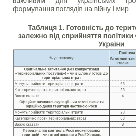
важливим для українських гро
формування поглядів на війну і мир.
Таблиця 1. Готовність до тери
залежно від сприйняття політик
України
Політика
% у стовпчику
Втомлюється
і тисне
Оригінальне запитання (без конкретизації
«територіальних поступок») – чи в цілому готові до
територіальних втрат
Можуть прийняти територіальні втрати
63
Категорично проти територіальних втрат
33
Важко сказати
4
Офіційне визнання окупації – чи готові визнати
офіційно деякі території частиною Росії
Можуть прийняти територіальні втрати
28
Категорично проти територіальних втрат
63
Важко сказати
8
Передача під контроль Росії неокупованих
територій – чи готові передати Росії Херсон,