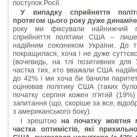
поступок Росії.
У випадку сприйняття полі
протягом цього року дуже динаміч
року ми фіксували найнижчий п
сприйняття політики США – ли
надійним союзником України. До т
покращилася, хоча і не дуже суттєв
(вочевидь, на тлі позитивних для 
частка тих, хто вважали США надій
до 42% і ми хоча би бачили паритет
оцінював політику США (таких бул
початку серпня кожен п’ятий (19%) 
запитання (що, скоріше за все, відоб
з американського боку).
І зрештою
на початку жовтня 
частка оптимістів, які прихильн