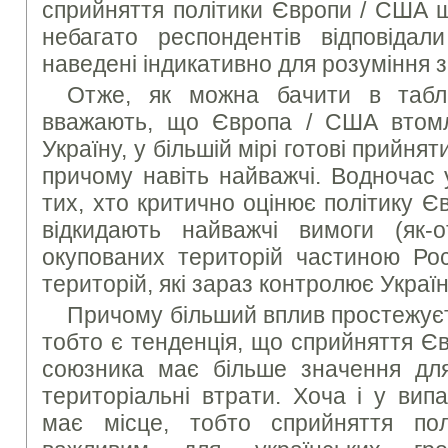
сприйняття політики Європи / США щ
небагато респондентів відповідал
наведені індикативно для розуміння 
Отже, як можна бачити в табли
вважають, що Європа / США втомл
Україну, у більшій мірі готові прийнят
причому навіть найважчі. Водночас 
тих, хто критично оцінює політику Є
відкидають найважчі вимоги (як-
окупованих територій частиною Рос
територій, які зараз контролює Україн
Причому більший вплив простежуєт
тобто є тенденція, що сприйняття Єв
союзника має більше значення для
територіальні втрати. Хоча і у ви
має місце, тобто сприйняття п