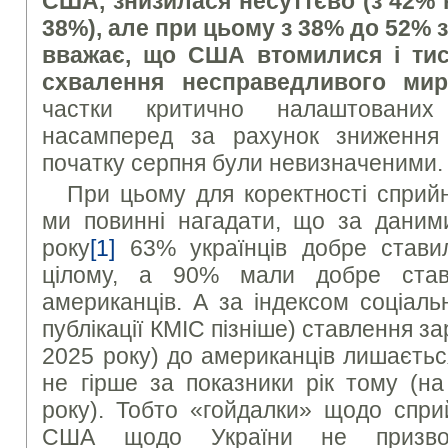
США, знизилася несуттєво (з 42% 
38%), але при цьому з 38% до 52% з
вважає, що США втомилися і тис
схвалення несправедливого ми
частки критично налаштованих
насамперед за рахунок зниження 
початку серпня були невизначеними.
При цьому для коректності сприй
ми повинні нагадати, що за даним
року
[1]
63% українців добре ставил
цілому, а 90% мали добре став
американців. А за індексом соціаль
публікації КМІС пізніше) ставлення з
2025 року) до американців лишаєтьс
не гірше за показники рік тому (н
року). Тобто «гойдалки» щодо спри
США щодо України не призво