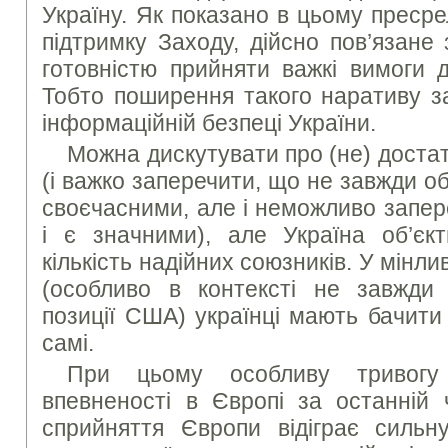
Україну. Як показано в цьому пресрел
підтримку Заходу, дійсно пов’язане
готовністю прийняти важкі вимоги 
Тобто поширення такого наративу з
інформаційній безпеці України.
Можна дискутувати про (не) достат
(і важко заперечити, що не завжди об
своєчасними, але і неможливо запер
і є значними), але Україна об’єкт
кількість надійних союзників. У мінл
(особливо в контексті не завжди п
позиції США) українці мають бачити
самі.
При цьому особливу тривогу
впевненості в Європі за останній 
сприйняття Європи відіграє силь