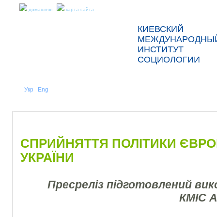
домашняя
карта сайта
КИЕВСКИЙ
МЕЖДУНАРОДНЫ
ИНСТИТУТ
СОЦИОЛОГИИ
Укр
Eng
Рус
|
|
О НАС
НОВОСТИ
ПРЕСС-РЕЛИЗЫ И ОТЧЕТЫ
СПРИЙНЯТТЯ ПОЛІТИКИ ЄВРО
УКРАЇНИ
Пресреліз підготовлений ви
КМІС 