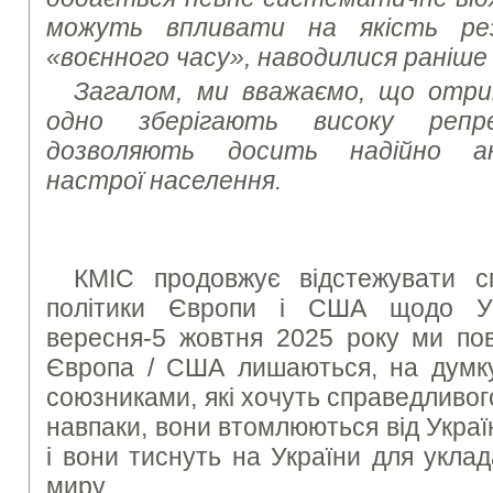
можуть впливати на якість ре
«воєнного часу», наводилися раніше
Загалом, ми вважаємо, що отри
одно зберігають високу репр
дозволяють досить надійно ана
настрої населення.
КМІС продовжує відстежувати с
політики Європи і США щодо Ук
вересня-5 жовтня 2025 року ми пов
Європа / США лишаються, на думку 
союзниками, які хочуть справедливого
навпаки, вони втомлюються від Україн
і вони тиснуть на України для укла
миру.