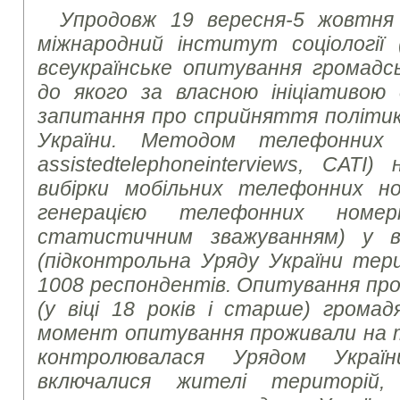
Упродовж 19 вересня-5 жовтня 
міжнародний інститут соціології 
всеукраїнське опитування громадсь
до якого за власною ініціативою
запитання про сприйняття політи
України. Методом телефонних 
assisted
telephone
interviews
, CATI)
вибірки мобільних телефонних но
генерацією телефонних номе
статистичним зважуванням) у вс
(підконтрольна Уряду України тер
1008 респондентів. Опитування про
(у віці 18 років і старше) громад
момент опитування проживали на те
контролювалася Урядом Украї
включалися жителі територій,