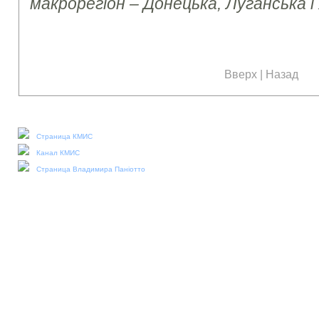
макрорегіон – Донецька, Луганська і
Вверх
|
Назад
Наши социальные медиа:
Страница КМИС
Канал КМИС
Страница Владимира Паніотто