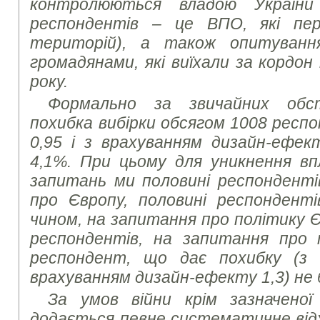
контролюються владою України
респондентів – це ВПО, які пер
територій), а також опитуванн
громадянами, які виїхали за кордон
року.
Формально за звичайних обс
похибка вибірки обсягом 10
08
респон
0,95 і з врахуванням дизайн-ефек
4,1%. При цьому для уникнення в
запитань ми половині респондент
про Європу, половині респондент
чином, на запитання про політику Є
респондентів, на запитання про
респондент, що дає похибку (з і
врахуванням дизайн-ефекту 1,3) не 
За умов війни крім зазначеної
додається певне систематичне від