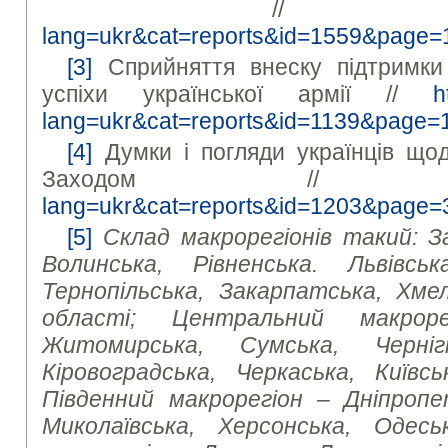
/
lang=ukr&cat=reports&id=1559&page=
[3]
Сприйняття внеску підтримки
успіхи української армії //
h
lang=ukr&cat=reports&id=1139&page=
[4]
Думки і погляди українців щод
Заходом /
lang=ukr&cat=reports&id=1203&page=
[5]
Склад макрорегіонів такий: З
Волинська, Рівненська. Львівська
Тернопільська, Закарпатська, Хмел
області; Центральний макроре
Житомирська, Сумська, Чернігі
Кіровоградська, Черкаська, Київсь
Південний макрорегіон – Дніпропет
Миколаївська, Херсонська, Одесь