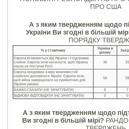
ПРО США
А з яким твердженням щодо 
України Ви згодні в більшій мір
ПОРЯДКУ ТВЕРД
Україна в
% у стовпчику
Захі
цілому
Європа втомлюється від України і її підтримка
слабне. Європа хоче натиснути, щоб Україна
36
3
пішла на поступки Росії
Європа продовжує в міру можливостей
серйозно допомагати Україні. Європа хоче,
58
5
щоб війна завершилася на прийнятних для
України умовах
ВАЖКО СКАЗАТИ (НЕ ЗАЧИТУВАТИ)
6
7
ВІДМОВА ВІДПОВІДАТИ (НЕ ЗАЧИТУВАТИ)
0
0
А з яким твердженням щодо пі
Ви згодні в більшій мірі?
РАНДО
ТВЕРДЖЕНЬ