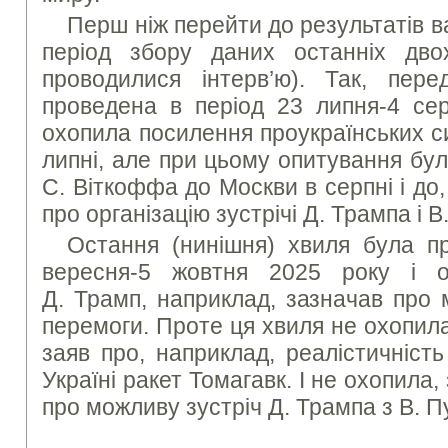
Перш ніж перейти до результатів в
період збору даних останніх дво
проводилися інтерв’ю). Так, пер
проведена в період 23 липня-4 сер
охопила посилення проукраїнських си
липні, але при цьому опитування бу
С. Віткоффа до Москви в серпні і до,
про організацію зустрічі Д. Трампа і В
Остання (нинішня) хвиля була п
вересня-5 жовтня 2025 року і о
Д. Трамп, наприклад, зазначав про 
перемоги. Проте ця хвиля не охопил
заяв про, наприклад, реалістичніст
Україні ракет Томагавк. І не охопила
про можливу зустріч Д. Трампа з В. П