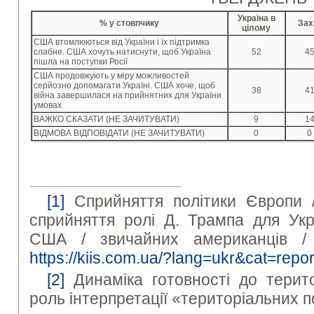
Україна в
% у стовпчику
Зах
цілому
США втомлюються від України і їх підтримка
слабне. США хочуть натиснути, щоб Україна
52
4
пішла на поступки Росії
США продовжують у міру можливостей
серйозно допомагати Україні. США хоче, щоб
38
4
війна завершилася на прийнятних для України
умовах
ВАЖКО СКАЗАТИ (НЕ ЗАЧИТУВАТИ)
9
1
ВІДМОВА ВІДПОВІДАТИ (НЕ ЗАЧИТУВАТИ)
0
0
[1]
Сприйняття політики Європи 
сприйняття ролі Д. Трампа для Укр
США / звичайних американців /
https://kiis.com.ua/?lang=ukr&cat=re
[2]
Динаміка готовності до терито
роль інтерпретації «територіальних 