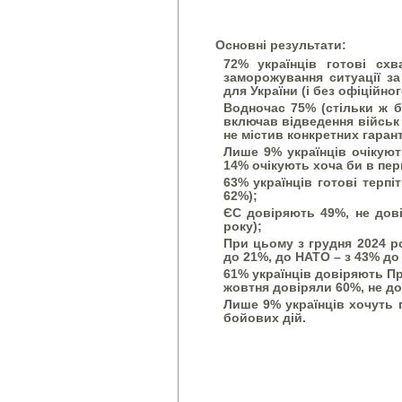
Основні результати:
72% українців готові сх
заморожування ситуації за
для України (і без офіційно
Водночас 75% (стільки ж б
включав відведення військ 
не містив конкретних гарант
Лише 9% українців очікуют
14% очікують хоча би в пер
63% українців готові терпі
62%);
ЄС довіряють 49%, не дові
року);
При цьому з грудня 2024 р
до 21%, до НАТО – з 43% до
61% українців довіряють Пр
жовтня довіряли 60%, не до
Лише 9% українців хочуть
бойових дій.