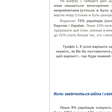
На графіку 1 наведені дані щ
план лишається категорично 
неприйнятним (стільки ж було у
версію миру (стільки ж було раніше
Водночас
72% українців (хо
Європи і України
. Лише 14% кате
підтримати цей план, різниця в ме
до 31% стало більше тих, хто «легк
Графік 1. Є різні варіанти 
скажіть, як Ви би поставилися
цей варіант», «це буде важкий 
Коли закінчиться війна і скі
Л
ише 9% українців очікують