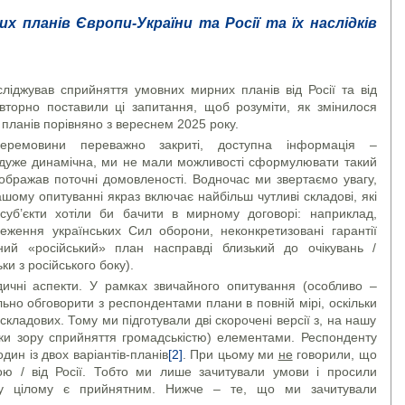
 планів Європи-України та Росії та їх наслідків
ліджував сприйняття умовних мирних планів від Росії та від
вторно поставили ці запитання, щоб розуміти, як змінилося
 планів порівняно з вереснем 2025 року.
еремовини переважно закриті, доступна інформація –
 дуже динамічна, ми не мали можливості сформулювати такий
ображав поточні домовленості. Водночас ми звертаємо увагу,
ому опитуванні якраз включає найбільш чутливі складові, які
 суб’єкти хотіли би бачити в мирному договорі: наприклад,
меження українських Сил оборони, неконкретизовані гарантії
ий «російський» план насправді близький до очікувань /
ки з російського боку).
ичні аспекти. У рамках звичайного опитування (особливо –
но обговорити з респондентами плани в повній мірі, оскільки
кладових. Тому ми підготували дві скорочені версії з, на нашу
чки зору сприйняття громадськістю) елементами. Респонденту
дин із двох варіантів-планів
[2]
. При цьому ми
не
говорили, що
ою / від Росії. Тобто ми лише зачитували умови і просили
н у цілому є прийнятним. Нижче – те, що ми зачитували