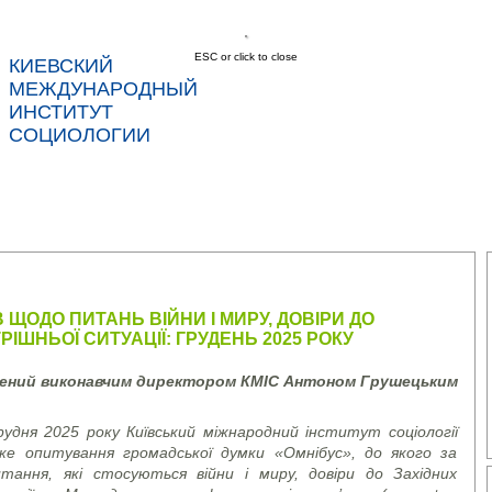
ESC or click to close
КИЕВСКИЙ
соц
МЕЖДУНАРОДНЫЙ
ИНСТИТУТ
СОЦИОЛОГИИ
С
НОВОСТИ
УСЛУГИ
ДАННЫЕ
КОНТ
В ЩОДО ПИТАНЬ ВІЙНИ І МИРУ, ДОВІРИ ДО
РІШНЬОЇ СИТУАЦІЇ: ГРУДЕНЬ 2025 РОКУ
лений виконавчим директором КМІС Антоном Грушецьким
удня 2025 року Київський міжнародний інститут соціології
ське опитування громадської думки «Омнібус», до якого за
тання, які стосуються війни і миру, довіри до Західних