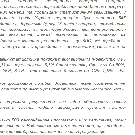
итуації. Методом телефонних інтерв’ю (
computer
-
а основі випадкової вибірки мобільних телефонних номерів (з
них номерів та подальшим статистичним зважуванням) у
нтрольна Уряду України територія) було опитано 547
илося з дорослими (у віці 18 років і старше) громадянами
ння проживали на території України, яка контролювалася
 не включалися жителі територій, які тимчасово не
водночас частина респондентів – це ВПО, які переїхали з
 опитування не проводилося з громадянами, які виїхали за
.
вин статистична похибка такої вибірки (з імовірністю 0,95
,3) не перевищувала 5,6% для показників, близьких до 50%,
о 25%, 3,4% - для показників, близьких до 10%, 2,5% - для
еної формальної похибки додається певне систематичне
впливати на якість результатів в умовах «воєнного часу»,
о отримані результати все одно зберігають високу
ляють досить надійно аналізувати суспільні настрої
зько 500 респондентів і поставити ці ж запитання, тому
 результати. Водночас ми можемо запевнити, що наведені в
овірно відображають громадські настрої українців.