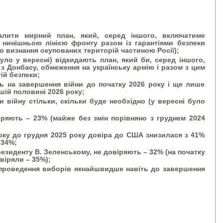
валити мирний план, який, серед іншого, включатиме
 нинішньою лінією фронту разом із гарантіями безпеки
го визнання окупованих територій частиною Росії);
уло у вересні) відкидають план, який би, серед іншого,
з Донбасу, обмеження на українську армію і разом з цим
ій безпеки;
ь на завершення війни до початку 2026 року і ще лише
шій половині 2026 року;
ти війну стільки, скільки буде необхідно (у вересні було
ряють – 23% (майже без змін порівняно з груднем 2024
оку до грудня 2025 року довіра до США знизилася з 41%
 34%;
езиденту В. Зеленському, не довіряють – 32% (на початку
віряли – 35%);
 проведення виборів якнайшвидше навіть до завершення