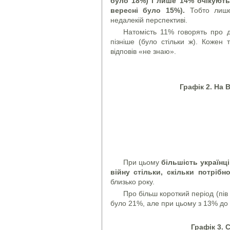
було 18%) і лише 14% очікують
вересні було 15%).
Тобто лиш
недалекій перспективі.
Натомість 11% говорять про д
пізніше (було стільки ж). Кожен
відповів «не знаю».
Графік 2.
На 
При цьому
більшість українц
війну стільки, скільки потрібн
близько року.
Про більш короткий період (пів 
було 21%, але при цьому з 13% до 2
Графік 3. 