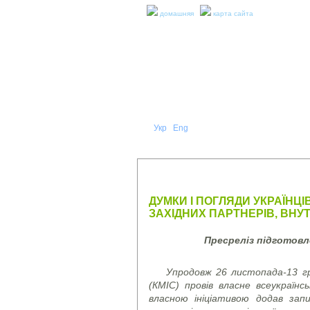
домашняя
карта сайта
Укр
Eng
Рус
|
|
О НА
ПРЕСС-РЕЛИЗЫ И ОТЧЕТЫ
ДУМКИ І ПОГЛЯДИ УКРАЇНЦІ
ЗАХІДНИХ ПАРТНЕРІВ, ВНУТ
Пресреліз підготов
Упродовж 26 листопада-13 гр
(КМІС) провів власне всеукраїн
власною ініціативою додав запи