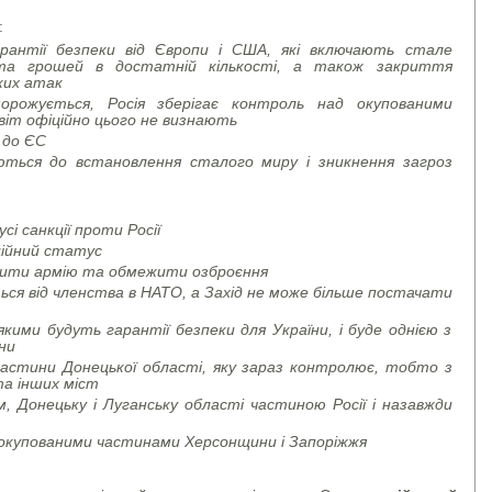
:
арантії безпеки від Європи і США, які включають стале
 та грошей в достатній кількості, а також закриття
ьких атак
орожується, Росія зберігає контроль над окупованими
світ офіційно цього не визнають
 до ЄС
аються до встановлення сталого миру і зникнення загроз
і санкції проти Росії
ційний статус
тити армію та обмежити озброєння
ься від членства в НАТО, а Захід не може більше постачати
якими будуть гарантії безпеки для України, і буде однією з
ни
 частини Донецької області, яку зараз контролює, тобто з
та інших міст
м, Донецьку і Луганську області частиною Росії і назавжди
д окупованими частинами Херсонщини і Запоріжжя