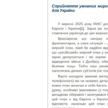
Сприйняття умовних мирних
для України
У вересні 2025 року КМІС дос
Європи і України
[1]
. Зараз ми по
ставлення українців до цих мирних
Враховуючи, що нинішні п
фрагментарна, а сама ситуація –
мирний план, який би надійно від
що «російський» мирний план у наш
зараз дискутуються і які окремі
відведення військ з Донбасу, об
безпеки тощо. Тобто наш умовн
наполягань деяких суб’єктів (не тіль
Варто нагадати важливі метод
телефонного) ми не можемо деталь
кожен план включає в себе багато с
думку, особливо важливими (з то
випадково обирався і зачитувався о
цей план є від Європи з Україн
відповісти, наскільки цей пла