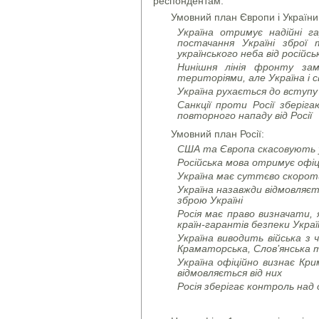
респондентам.
Умовний план Європи і України
Україна отримує надійні г
постачання Україні зброї
українського неба від російс
Нинішня лінія фронту зам
територіями, але Україна і 
Україна рухається до вступу
Санкції проти Росії зберіг
повторного нападу від Росії
Умовний план Росії:
США та Європа скасовують ус
Російська мова отримує офі
Україна має суттєво скоро
Україна назавжди відмовляєт
зброю Україні
Росія має право визначати, 
країн-гарантів безпеки Украї
Україна виводить війська з
Краматорська, Слов’янська 
Україна офіційно визнає Кри
відмовляється від них
Росія зберігає контроль на