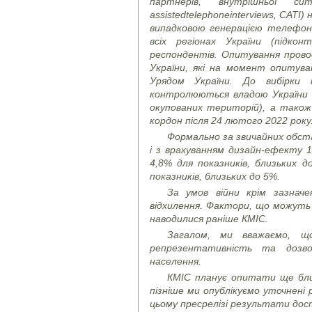
партнерів, внутрішньої с
assisted
telephone
interviews
, CATI)
н
випадковою генерацією телефон
всіх регіонах України (підко
респондентів. Опитування провод
України, які на момент опитува
Урядом України. До вибірки
контролюються владою України (
окупованих територій), а також
кордон після 24 лютого 2022 року
Формально за звичайних обста
і з врахуванням дизайн-ефекту 1
4,8% для показників, близьких д
показників, близьких до 5%.
За умов війни крім зазнач
відхилення. Фактори, що можуть 
наводилися раніше КМІС.
Загалом, ми вважаємо, щ
репрезентативність та дозво
населення.
КМІС планує опитати ще бли
пізніше ми опублікуємо уточнені
цьому пресрелізі результати дост