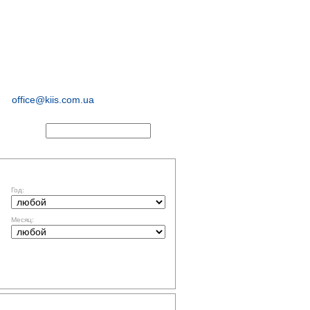
иологические и
маркетинговые
исследования
office@kiis.com.ua
АКТЫ
ФИЛЬТР ПО ДАТЕ
Год:
Месяц:
ТЕМАТИКА