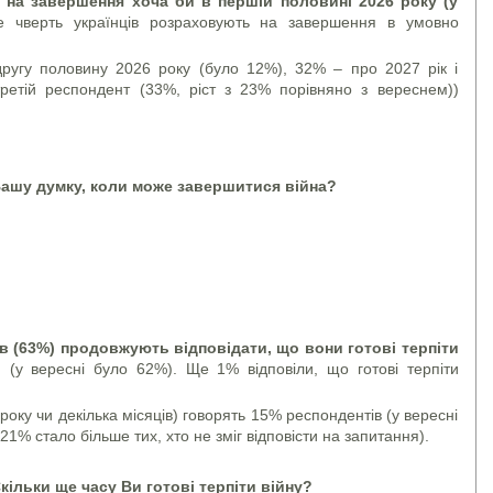
 на завершення хоча би в першій половині 2026 року (у
е чверть українців розраховують на завершення в умовно
ругу половину 2026 року (було 12%), 32% – про 2027 рік і
 третій респондент (33%, ріст з 23% порівняно з вереснем))
Вашу думку, коли може завершитися війна?
ів (63%) продовжують відповідати, що вони готові терпіти
о
(у вересні було 62%). Ще 1% відповіли, що готові терпіти
року чи декілька місяців) говорять 15% респондентів (у вересні
1% стало більше тих, хто не зміг відповісти на запитання).
Скільки ще часу Ви готові терпіти війну?