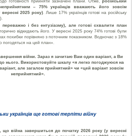
одо готовності прийняти зазначені плани. Отже,
російський
неприйнятним – 75% українців вважають його зовсім
 вересні 2025 року)
. Лише 17% українців готові на російську
).
ч переважно і без ентузіазму), але готові схвалити план
горично відкидають його. У вересні 2025 року 74% готові були
жах похибки порівняно з поточним показником. Водночас з 18%
о погодяться на цей план».
завершення війни. Зараз я зачитаю Вам один варіант, а Ви
 до нього. Використовуйте шкалу «я легко погоджуюся на
варіант, але загалом прийнятний» чи «цей варіант зовсім
неприйнятний».
льки українців ще готові терпіти війну
, що війна завершиться до початку 2026 року (у вересні