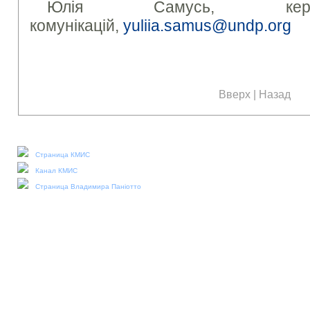
Юлія Самусь, керів
комунікацій,
yuliia.samus@undp.org
Вверх
|
Назад
Наши социальные медиа:
Страница КМИС
Канал КМИС
Страница Владимира Паніотто