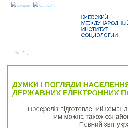
домашняя
карта сайта
КИЕВСКИЙ
МЕЖДУНАРОДНЫ
ИНСТИТУТ
СОЦИОЛОГИИ
Укр
Eng
Рус
|
|
О НАС
НОВОСТИ
ПРЕСС-РЕЛИЗЫ И ОТЧЕТЫ
ДУМКИ І ПОГЛЯДИ НАСЕЛЕНН
ДЕРЖАВНИХ ЕЛЕКТРОННИХ ПОС
Пресреліз підготовлений команд
ним можна також ознайо
Повний звіт ук