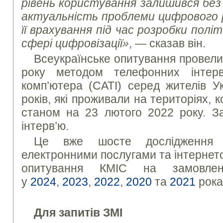
рівень користування залишився без 
актуальність проблеми цифрового р
її врахування під час розробки політ
сфері цифровізації»
, — сказав він.
Всеукраїнське опитування провели
року методом телефонних інтер
комп’ютера (CATI) серед жителів У
років, які проживали на територіях,
станом на 23 лютого 2022 року. З
інтерв’ю.
Це вже шосте дослідження 
електронними послугами та інтернето
опитування КМІС на замовле
у
2024
,
2023
,
2022
,
2020
та
2021
рока
Для запитів ЗМІ