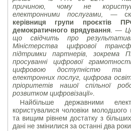
причиною, чому не користув
електронними послугами,
— с
керівниця групи проєктів П
демократичного врядування
. —
Ц
що свідчить про результативн
Міністерства цифрової трансф
підтримки партнерів, зокрема 
просуванні цифрової грамотності
цифровою доступністю та 
електронних послуг, цифрова освіт
пріоритетів нашої спільної ро
розвитком цифровізації».
Найбільше державними елект
користувалися чоловіки молодшого в
та вищим рівнем достатку з більших
дані не змінилися за останні два рок