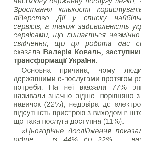
необхідну державну послугу легко, зр
Зростання кількості користувачі
лідерство Дії у списку найбіл
сервісів, а також задоволеність ук
сервісами, що лишається незмінно 
свідчення, що ця робота дає с
сказала
Валерія Коваль, заступни
трансформації України
.
Основна причина, чому люди
державними е-послугами протягом рок
потреби. На неї вказали 77% опи
називали значно рідше, порівняно 
навичок (22%), недовіра до електро
відсутність пристрою з виходом в інт
що така послуга доступна (11%)
.
«Цьогорічне дослідження показал
рідше — із 44% до 22% — нази