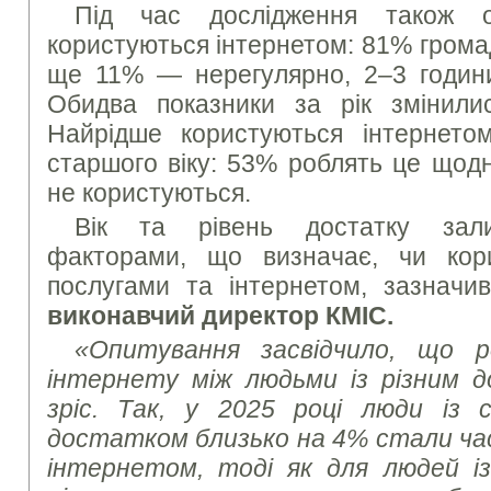
Під час дослідження також оп
користуються інтернетом: 81% грома
ще 11% — нерегулярно, 2–3 години
Обидва показники за рік змінили
Найрідше користуються інтернето
старшого віку: 53% роблять це щодн
не користуються.
Вік та рівень достатку зал
факторами, що визначає, чи кор
послугами та інтернетом, зазнач
виконавчий директор КМІС.
«Опитування засвідчило, що р
інтернету між людьми із різним 
зріс. Так, у 2025 році люди із 
достатком близько на 4% стали ч
інтернетом, тоді як для людей і