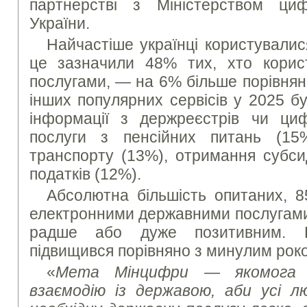
партнерстві з Міністерством циф
України.
Найчастіше українці користувалис
це зазначили 48% тих, хто корис
послугами, — на 6% більше порівнян
інших популярних сервісів у 2025 б
інформації з держреєстрів чи циф
послуги з пенсійних питань (15
транспорту (13%), отримання субси
податків (12%).
Абсолютна більшість опитаних, 8
електронними державними послугами
радше або дуже позитивним. 
підвищився порівняно з минулим рок
«
Мета
Мінцифри — якомога 
взаємодію із державою, аби усі 