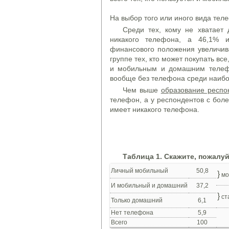
На выбор того или иного вида те
Среди тех, кому не хватает 
никакого телефона, а 46,1% 
финансового положения увеличив
группе тех, кто может покупать вс
и мобильным и домашним телеф
вообще без телефона среди наибо
Чем выше
образование респо
телефон, а у респондентов с бол
имеет никакого телефона.
Таблиц
а
1. Скаж
ите, пожалуй
Личный мобильный
50,8
}
мо
И мобильный и домашний
37,2
}
ст
Только домашний
6,1
Нет телефона
5,9
Всего
100