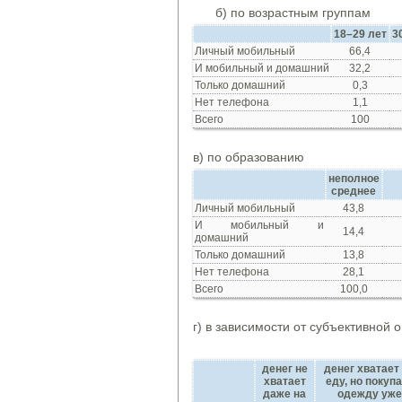
б) по возрастным группам
18–29 лет
3
Личный мобильный
66,4
И мобильный и домашний
32,2
Только домашний
0,3
Нет телефона
1,1
Всего
100
в) по образованию
неполное
среднее
Личный мобильный
43,8
И мобильный и
14,4
домашний
Только домашний
13,8
Нет телефона
28,1
Всего
100,0
г) в зависимости от субъективной
денег не
денег хватает
хватает
еду, но покуп
даже на
одежду уже