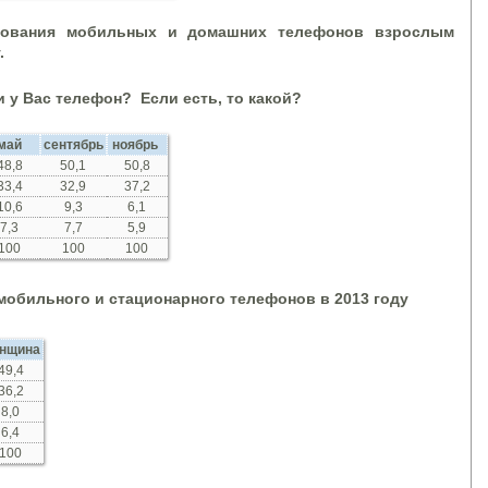
зования мобильных и домашних телефонов взрослым
.
и у Вас телефон? Если есть, то какой?
май
сентябрь
ноябрь
48,8
50,1
50,8
33,4
32,9
37,2
10,6
9,3
6,1
7,3
7,7
5,9
100
100
100
мобильного и стационарного телефонов в 2013 году
нщина
49,4
36,2
8,0
6,4
100