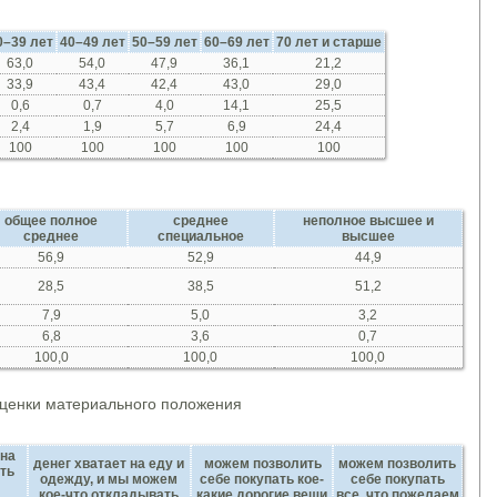
0–39 лет
40–49 лет
50–59 лет
60–69 лет
70 лет и старше
63,0
54,0
47,9
36,1
21,2
33,9
43,4
42,4
43,0
29,0
0,6
0,7
4,0
14,1
25,5
2,4
1,9
5,7
6,9
24,4
100
100
100
100
100
общее полное
среднее
неполное высшее и
среднее
специальное
высшее
56,9
52,9
44,9
28,5
38,5
51,2
7,9
5,0
3,2
6,8
3,6
0,7
100,0
100,0
100,0
 оценки материального положения
 на
денег хватает на еду и
можем позволить
можем позволить
ать
одежду, и мы можем
себе покупать кое-
себе покупать
кое-что откладывать
какие дорогие вещи
все, что пожелаем