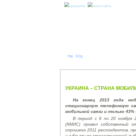
домашняя
карта сайта
Укр
Eng
Рус
|
|
О НА
ПРЕСС-РЕЛИЗЫ И ОТЧЕТЫ
УКРАИНА – СТРАНА МОБИЛ
На к
о
нец 2013
года
мо
стационарную телефонную св
мобильной связи и только 43% 
В период с 9 по 20 ноября 
(КМИС) провел собственный 
опрошено 2011 респондентов, пр
и в Крыму по стохастической вы