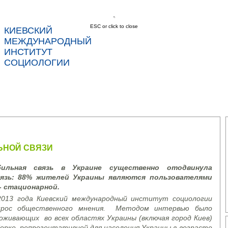
ESC or click to close
КИЕВСКИЙ
соц
МЕЖДУНАРОДНЫЙ
ИНСТИТУТ
СОЦИОЛОГИИ
С
НОВОСТИ
УСЛУГИ
ДАННЫЕ
КОНТ
ЬНОЙ СВЯЗИ
б
ильная связь в Украине существенно отодвинула
язь
: 88%
жителей Украины являются пользователями
- стационарной.
2013 года Киевский международный институт социологии
опрос общественного мнения. Методом интервью было
оживающих во всех областях Украины (включая город Киев)
борке, репрезентативной для населения Украины в возрасте