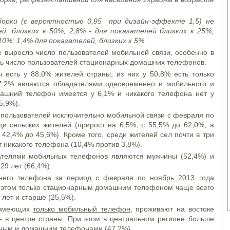
орки (с вероятностью 0,95 при дизайн-эффекте 1,5) не
, близких к 50%; 2,8% - для показателей близких к 25%;
10%; 1,4% для показателей, близких к 5%.
е выросло число пользователей мобильной связи, особенно в
сь число пользователей стационарных домашних телефонов.
есть у 88,0% жителей страны, из них у 50,8% есть только
7.2% являются обладателями одновременно и мобильного и
ашний телефон имеется у 6,1% и никакого телефона нет у
5,9%).
пользователей исключительно мобильной связи с февраля по
и сельских жителей (прирост на 6,5%, с 55,5% до 62,0%, а
 42,4% до 45,6%). Кроме того, среди жителей сел почти в три
т никакого телефона (10,4% против 3,8%).
ателями мобильных телефонов являются мужчины (52,4%) и
29 лет (66,4%).
него телефона за период с февраля по ноябрь 2013 года
и этом только стационарным домашним телефоном чаще всего
 лет и старше (25,5%).
, имеющих
только мобильный телефон
, проживают на востоке
 – в центре страны. При этом в центральном регионе больше
льным и домашним телефонами (47,2%).