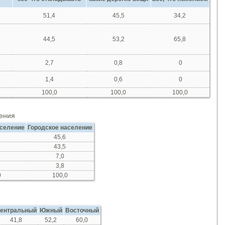
51,4
45,5
34,2
44,5
53,2
65,8
2,7
0,8
0
1,4
0,6
0
100,0
100,0
100,0
ления
селение
Городское население
45,6
43,5
7,0
3,8
0
100,0
ентральный
Южный
Восточный
41,8
52,2
60,0