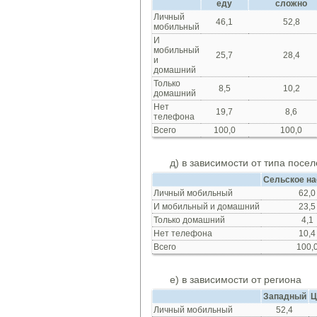
еду
сложно
Личный
46,1
52,8
мобильный
И
мобильный
25,7
28,4
и
домашний
Только
8,5
10,2
домашний
Нет
19,7
8,6
телефона
Всего
100,0
100,0
д) в зависимости от типа посе
Сельское на
Личный мобильный
62,0
И мобильный и домашний
23,5
Только домашний
4,1
Нет телефона
10,4
Всего
100,
е) в зависимости от региона
Западный
Ц
Личный мобильный
52,4