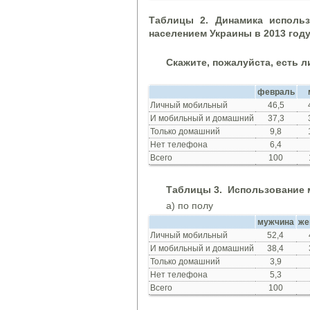
Таблиц
ы
2. Динам
и
ка
исполь
населением Украины в 2013 году
Скажите, пожалуйста, есть л
февраль
Личный мобильный
46,5
И мобильный и домашний
37,3
Только домашний
9,8
Нет телефона
6,4
Всего
100
Таблиц
ы
3.
Использование 
а) по полу
мужчина
же
Личный мобильный
52,4
И мобильный и домашний
38,4
Только домашний
3,9
Нет телефона
5,3
Всего
100