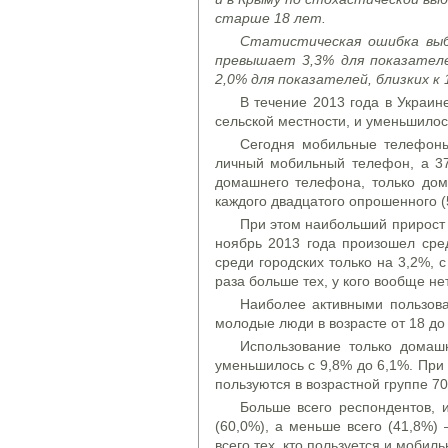
старше 18 лет.
Статистическая ошибка выб
превышает 3,3% для показателей
2,0% для показателей, близких к 
В течение 2013 года в Украин
сельской местности, и уменьшило
Сегодня мобильные телефоны 
личный мобильный телефон, а 3
домашнего телефона, только дом
каждого двадцатого опрошенного (
При этом наибольший прирост 
ноябрь 2013 года произошел сред
среди городских только на 3,2%, с
раза больше тех, у кого вообще не
Наиболее активными пользов
молодые люди в возрасте от 18 до 
Использование только домаш
уменьшилось с 9,8% до 6,1%. Пр
пользуются в возрастной группе 70
Больше всего респондентов
(60,0%), а меньше всего (41,8%)
всего тех, кто пользуется и моби