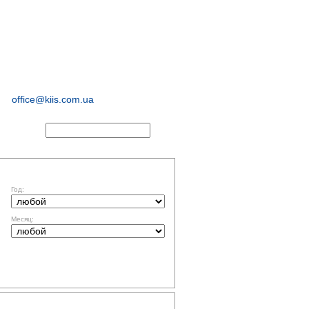
иологические и
маркетинговые
исследования
office@kiis.com.ua
АКТЫ
ФИЛЬТР ПО ДАТЕ
Год:
Месяц:
ТЕМАТИКА