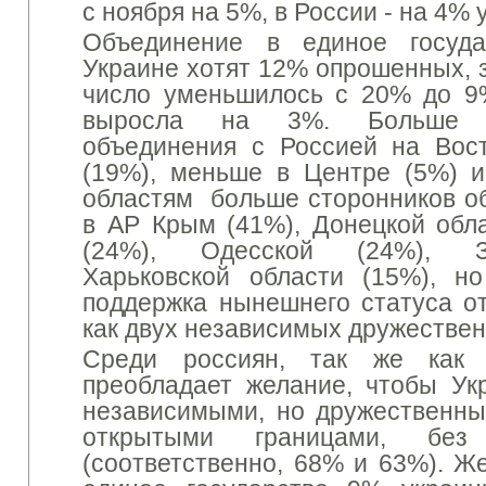
с ноября на 5%, в России - на 4%
Объединение в единое госуд
Украине хотят 12% опрошенных, з
число уменьшилось с 20% до 9
выросла на 3%.
Больше 
объединения с Россией на Вос
(19%), меньше в Центре (5%) 
областям больше сторонников о
в АР Крым (41%), Донецкой обла
(24%), Одесской (24%), З
Харьковской области (15%),
но
поддержка нынешнего статуса о
как двух независимых дружествен
Среди россиян, так же как 
преобладает желание, чтобы Ук
независимыми, но дружественны
открытыми границами, бе
(соответственно, 68% и 63%).
Же