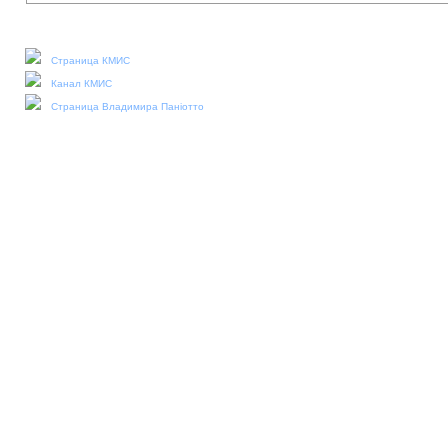
Наши социальные медиа:
Страница КМИС
Канал КМИС
Страница Владимира Паніотто