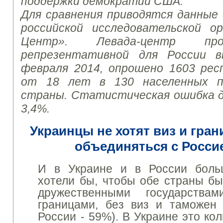
поддержки демократии США.
Для сравнения
приводятся
данные 
российской
исследовательской
ор
Центр».
Левада-
центр
пр
репрезентативной
для России
в
февраля 2014
,
опрошено
1603
рес
от
18 лет
в 130 населенных
страны.
Статистическая
ошибка
3,4
%.
Украинцы
не хотят
виз
и
гран
объединяться
с Росси
И в Украине и в России боль
хотели бы, чтобы обе страны б
дружественными государств
границами, без виз и таможен 
России - 59%).
В Украине это ко