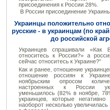
присоединения к России 28%.
В России присоединение Украины
Украинцы
положительно отно
русские -
в
украинцам
(по кра
до
российской агр
Украинцев
спрашивали
«Как
относитесь к
России?
»
а
росси
сейчас относитесь к
Украине
?
"
Как и ранее, отношение у
краинце
отношение россиян к Украи
ноябрьским опросом количе
настроенных к России у
уменьшилось (82% в ноябре, 78
у
краинцев
, которые негативно 
наоборот несколько увеличилась 