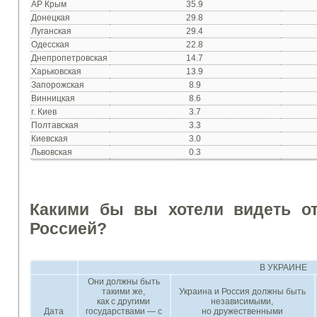
АР Крым
35.9
Донецкая
29.8
Луганская
29.4
Одесская
22.8
Днепропетровская
14.7
Харьковская
13.9
Запорожская
8.9
Винницкая
8.6
г. Киев
3.7
Полтавская
3.3
Киевская
3.0
Львовская
0.3
Какими бы вы
хотели
видеть о
Россией
?
В УКРАИНЕ
Они
должны быть
такими же
,
Украина
и
Россия
должны быть
как с другими
независимыми
,
Дата
государствами — с
но дружественными