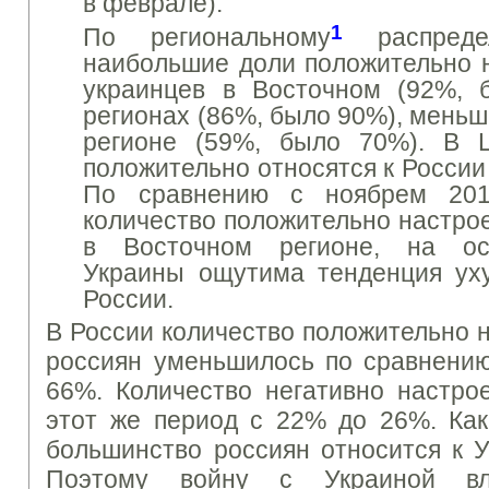
в феврале).
1
По региональному
распреде
наибольшие доли положительно 
у
краинцев
в Восточном (92%, 
регионах (86%, было 90%), меньш
регионе (59%, было 70%).
В Ц
положительно относятся к России 
По сравнению с ноябрем 201
количество положительно настрое
в Восточном регионе, на ос
Украины ощутима тенденция ух
России.
В
России
количество
положительно
россиян
уменьшилось по сравнени
66
%.
Количество
негативно
настро
этот
же период с
22
% до 26
%.
Как
большинство россиян
относится к
У
Поэтому
войну с
Украиной
в