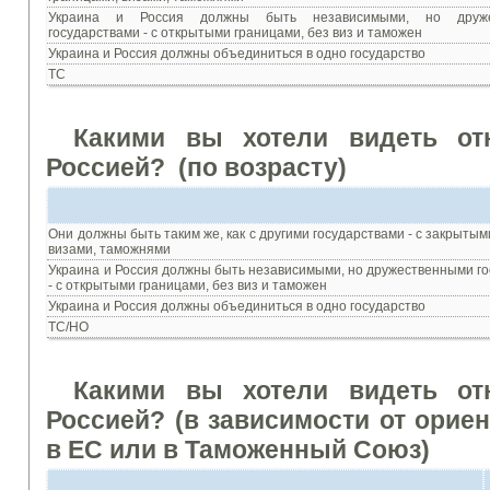
Украина
и
Россия
должны быть
независимыми
,
но друж
государствами - с
открытыми границами
,
без
виз и
таможен
Украина
и
Россия
должны объединиться
в
одно государство
ТС
Какими
вы
хотели
видеть от
Россией?
(по возрасту)
Они
должны быть
таким
же
,
как с другими
государствами - с
закрытым
визами
,
таможнями
Украина
и
Россия
должны быть
независимыми
,
но дружественными
г
- с
открытыми границами
,
без
виз и
таможен
Украина
и
Россия
должны объединиться
в
одно государство
ТС/НО
Какими
вы
хотели
видеть от
Россией?
(
в
зависимости
от орие
в ЕС или
в Таможенный Союз
)