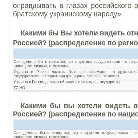
оправдывать
в
глазах
российского
братскому
украинскому народу
».
Какими
бы В
ы
хотели
видеть от
Россией?
(распределение
по реги
Они
должны быть
таким
же
,
как с другими
государствами - с
закр
границами
,
визами
,
таможнями
Украина
и
Россия
должны быть
независимыми
,
но дружестве
государствами - с
открытыми границами
,
без
виз и
таможен
Украина
и
Россия
должны объединиться
в
одно государство
ТС/НО
Какими бы
вы
хотели
видеть 
Россией?
(распределение по
наци
Они
должны быть
таким
же
,
как с другими
государствами - с
границами
,
визами
,
таможнями