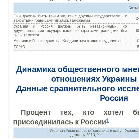
Батьк
Они
должны быть
таким
же
,
как с другими
государствами - с
2
закрытыми границами
,
визами
,
таможнями
Украина
и
Россия
должны быть
независимыми
,
но
дружественными
государствами - с
открытыми границами
,
без
6
виз и
таможен
Украина
и
Россия
должны объединиться
в
одно государство
0
ТС/НО
5
Динамика
общественного мне
отношениях
Украины
Данные
сравнительного иссл
Россия
Процент
тех, кто хотел
б
1
присоединилась к
России
Україна i Росiя мають об'єднатись в одну
Україна
державу 2013, %