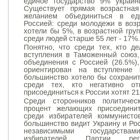
единое государство 9%
украин
Существует прямая возрастна
желанием объединиться в ед
Россией: среди молодежи в возр
хотели бы 5%, в возрастной груп
среди людей старше 55 лет - 17%.
Понятно, что среди тех, кто д
вступления в Таможенный союз,
объединения с Россией (26.5%),
ориентирован на вступление
большинство хотело бы сохранит
среди тех, кто негативно от
присоединиться к России хотят 2
Среди сторонников политичес
процент желающих присоедини
среди избирателей коммунисто
большинство видит Украину и Р
независимыми государст
избирателей Партии рег