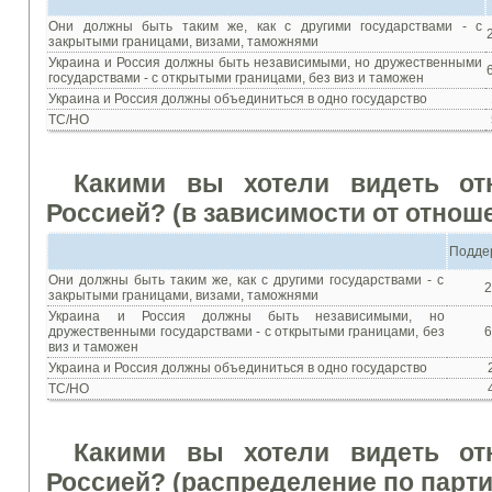
Они
должны быть
таким
же
,
как с другими
государствами - с
закрытыми границами
,
визами
,
таможнями
Украина
и
Россия
должны быть
независимыми
,
но дружественными
государствами - с
открытыми границами
,
без
виз и
таможен
Украина
и
Россия
должны объединиться
в
одно государство
ТС/НО
Какими
вы
хотели
видеть от
Россией?
(
в
зависимости
от
отноше
Подде
Они
должны быть
таким
же
,
как с другими
государствами - с
2
закрытыми границами
,
визами
,
таможнями
Украина
и
Россия
должны быть
независимыми
,
но
дружественными
государствами - с
открытыми границами
,
без
6
виз и
таможен
Украина
и
Россия
должны объединиться
в
одно государство
ТС/НО
Какими
вы
хотели
видеть от
Россией?
(распределение по парт