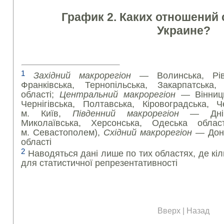
График
2.
Каких
отношений 
Украине
?
1
Західний макрорегіон
— Волинська, Рівне
Франківська, Тернопільська, Закарпатська,
області;
Центральний макрорегіон
— Вінниць
Чернігівська, Полтавська, Кіровоградська, Ч
м. Київ,
Південний макрорегіон
— Дніпро
Миколаївська, Херсонська, Одеська обла
м. Севастополем),
Східний макрорегіон
— Доне
області
2
Наводяться дані лише по тих областях, де кіл
для статистичної репрезентативності
Вверх
|
Назад