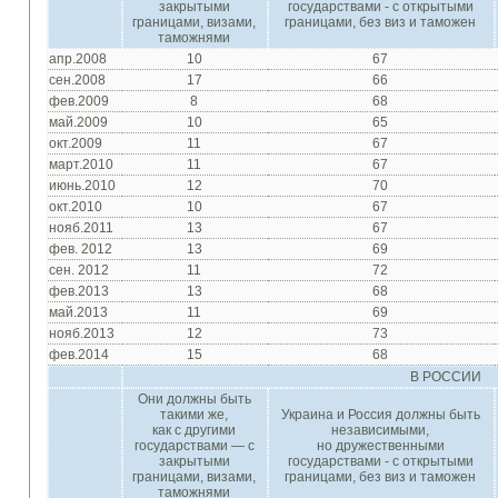
закрытыми
государствами - с
открытыми
границами
,
визами
,
границами
,
без
виз и
таможен
таможнями
апр.2008
10
67
сен.2008
17
66
фев.2009
8
68
май.2009
10
65
окт.2009
11
67
март.2010
11
67
июнь.2010
12
70
окт.2010
10
67
нояб.2011
13
67
фев. 2012
13
69
сен. 2012
11
72
фев.2013
13
68
май.2013
11
69
нояб.2013
12
73
фев.2014
15
68
В РОССИИ
Они
должны быть
такими же
,
Украина
и
Россия
должны быть
как с другими
независимыми
,
государствами — с
но дружественными
закрытыми
государствами - с
открытыми
границами
,
визами
,
границами
,
без
виз и
таможен
таможнями