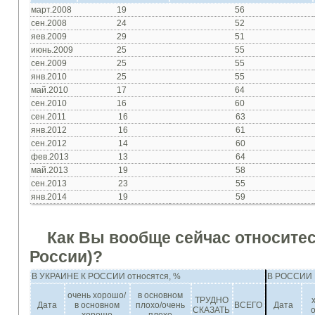
март.2008
19
56
сен.2008
24
52
яев.2009
29
51
июнь.2009
25
55
сен.2009
25
55
янв.2010
25
55
май.2010
17
64
сен.2010
16
60
сен.2011
16
63
янв.2012
16
61
сен.2012
14
60
фев.2013
13
64
май.2013
19
58
сен.2013
23
55
янв.2014
19
59
Как Вы вообще сейчас относитесь
России)?
В
УКРАИНЕ
К РОССИИ
относятся
, %
В
РОССИИ 
очень
хорошо
/
в
основном
ТРУДНО
Дата
в
основном
плохо
/
очень
ВСЕГО
Дата
СКАЗАТЬ