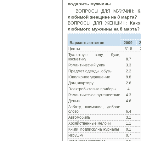
подарить мужчины
ВОПРОСЫ ДЛЯ МУЖЧИН:
Ка
любимой женщине на 8 марта?
ВОПРОСЫ ДЛЯ ЖЕНЩИН:
Како
любимого мужчины на 8 марта?
Варианты
ответов
2009
Цветы
31.8
Туалетную воду, Духи,
косметику
8.7
Романтический ужин
3.3
Предмет одежды, обувь
2.2
Ювелирное украшение
9.8
Дом, квартиру
2.6
Электробытовые приборы
4
Романтическое путешествие
4.3
Деньги
4.6
Заботу, внимание, доброе
слово
6.4
Автомобиль
3.1
Хозяйственные мелочи
1.1
Книги, подписку на журналы
0.1
Игрушку
0.7