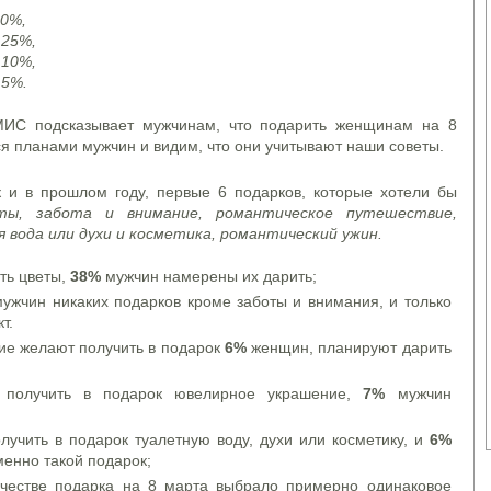
50%,
 25%,
 10%,
 5%.
МИС подсказывает мужчинам, что подарить женщинам на 8
я планами мужчин и видим, что они учитывают наши советы.
к и в прошлом году, первые 6 подарков, которые хотели бы
ты
, забота и внимание, романтическое путешествие,
 вода или духи и косметика, романтический ужин.
ть цветы,
38%
мужчин намерены их дарить;
ужчин никаких подарков кроме заботы и внимания, и только
т.
ие желают получить в подарок
6%
женщин, планируют дарить
получить в подарок ювелирное украшение,
7%
мужчин
учить в подарок туалетную воду, духи или косметику, и
6%
енно такой подарок;
ачестве подарка на 8 марта выбрало примерно одинаковое