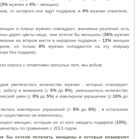
(
5%
мужчин и
4%
– женщин);
ка, от которого они ждут подарков, и
4%
мужчин отметили,
енщин и планы мужчин совпадают, значимые различия есть
чины дарят цветы чаще, чем хотели бы женщины (
38%
мужчин
имание на втором месте в иерархии подарков –
12%
женщин
арком, но только
8%
мужчин попадаются на эту ловушку
нам без подарка).
его опроса с ответами прошлых лет, мы видим:
дом увеличилось количество мужчин , которые планируют
), заботу и внимание (с
6%
до
8%
), уменьшилось количество
ческий ужин (с
8%
до
5%
) и ювелирное украшение (с
10%
до
желать ювелирных украшений (с
8%
до
6%
) , в остальном
н существенно не изменилась;
оцент женщин, которым не от кого ожидать подарков (
10%
),
зменилась по сравнению с 2013 годом.
ые бы хотели получить женщины и которые планируют