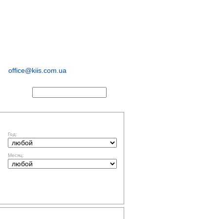
иологические и
маркетинговые
исследования
office@kiis.com.ua
АКТЫ
ФИЛЬТР ПО ДАТЕ
Год:
Месяц:
ТЕМАТИКА