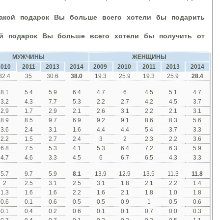
кой подарок Вы больше всего хотели бы подарить
й подарок Вы больше всего хотели бы получить от
МУЖЧИНЫ
ЖЕНЩИНЫ
2010
2011
2013
2014
2009
2010
2011
2013
2014
32.4
35
30.6
38.0
19.3
25.9
19.3
25.9
28.4
8.1
5.4
5.9
6.4
4.7
6
4.5
5.1
4.7
3.2
4.3
7.7
5.3
2.2
2.7
4.2
4.5
3.7
2.9
1.7
2.9
2.1
2.6
3.1
2.2
2.1
3.1
8.9
8.5
9.7
6.9
9.2
9.1
8.6
8.3
5.6
3.6
2.4
3.1
1.6
4.4
4.4
5.4
3.7
3.3
2.2
1.5
2.7
2.4
3
2
2.3
2.2
3.6
6.8
7.5
5.3
4.1
5.3
6.4
7.2
6.3
5.9
4.7
4.6
3.3
4.5
6
6.7
6.5
4.3
3.3
5.7
9.7
5.9
8.1
13.9
12.9
13.5
11.3
11.8
2
2.5
3.1
2.5
3.1
1.8
2.1
2.2
1.4
1.3
1.6
1.6
2.2
1.6
2.1
1.8
1.0
1.8
0.6
0.1
0.6
0.5
0.5
0.9
1
0.5
0.6
0.1
0.4
0.2
0.6
0.1
0.1
0.7
0.0
0.3