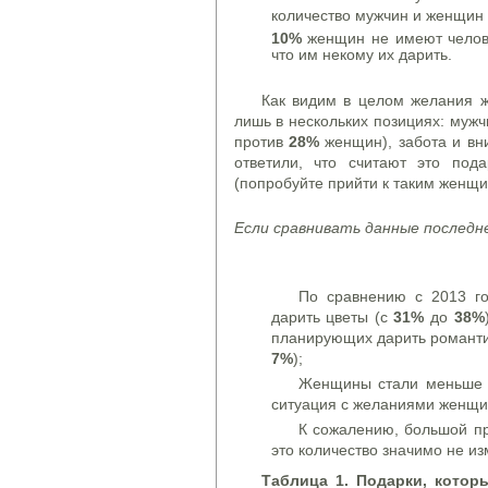
количество мужчин и женщин 
10%
женщин не имеют челове
что им некому их дарить.
Как видим в целом желания ж
лишь в нескольких позициях: муж
против
28%
женщин), забота и вн
ответили, что считают это под
(попробуйте прийти к таким женщи
Если сравнивать данные последн
По сравнению с 2013 го
дарить цветы (с
31%
до
38%
планирующих дарить романти
7%
);
Женщины стали меньше 
ситуация с желаниями женщи
К сожалению, большой пр
это количество значимо не и
Таблица
1. Подарки, котор