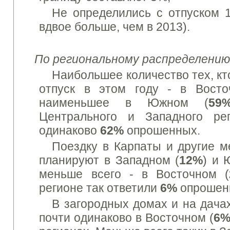
Не определились с отпуском 
вдвое больше, чем в 2013).
По региональному распределени
Наибольшее количество
тех, кт
отпуск в
этом
году - в
Восто
наименьшее
в
Южном
(
59
Центрального и
Западного
ре
одинаково
62
%
опрошенных.
Поездку
в Карпаты
и
другие
м
планируют в
Западном (
12
%
)
и 
меньше всего - в
Восточном (
регионе так
ответили
6%
опрошен
В загородных
домах
и
на дача
почти одинаково
в Восточном (
6