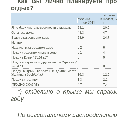
Как Вы лично планируете пр
отдых?
Украин
Украина в
целом, 
целом,2011 г.
г.
Я не буду иметь возможности отдыхать
23.1
20.9
Останусь дома
43.3
47
Будут отдыхать вне дома
28.9
24.7
Из них:
На даче, в загородном доме
6.2
6
Поеду к родственникам в село
5.1
4
Поеду в Крым
(
2014 г.)*
0
0
Поеду в Карпаты и другие места Украины
(
2014 г.)
0
0
Поеду в Крым, Карпаты и другие места
Украины
(
до 2014 г.)
16.3
12.6
Поеду за границу
1.3
2.1
ТРУДНО СКАЗАТЬ
4.7
7.4
*) отдельно о
Крыме мы спраши
году
По региональному распределению