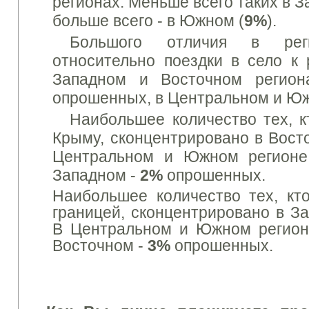
регионах
.
Меньше всего таких
в З
больше всего - в
Южном
(
9%
).
Большого отличия
в рег
относительно
поездки
в
село к 
Западном и Восточном
регион
опрошенных
,
в Центральном и
Юж
Наибольшее количество
тех, 
Крыму
,
сконцентрировано
в Вост
Центральном
и
Южном
регионе
Западном -
2%
опрошенных.
Наибольшее количество
тех, кт
границей
,
сконцентрировано
в З
В Центральном
и
Южном
регион
Восточном -
3%
опрошенных.