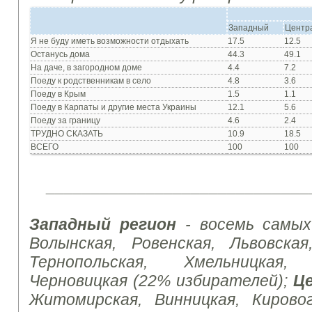
Западный
Центр
Я не буду иметь возможности отдыхать
17.5
12.5
Останусь дома
44.3
49.1
На даче, в загородном доме
4.4
7.2
Поеду к родственникам в село
4.8
3.6
Поеду в Крым
1.5
1.1
Поеду в Карпаты и другие места Украины
12.1
5.6
Поеду за границу
4.6
2.4
ТРУДНО СКАЗАТЬ
10.9
18.5
ВСЕГО
100
100
_____________________________
Западный регион
- восемь самых
Волынская, Ровенская, Львовская
Тернопольская, Хмельницкая
Черновицкая (22% избирателей);
Ц
Житомирская, Винницкая, Кировог