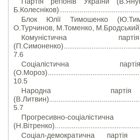
Партія регіонів України (В.Янук
Б.Колесніков).........................................
Блок Юлії Тимошенко (Ю.Тимо
О.Турчинов, М.Томенко, М.Бродський)....
Комуністична пар
(П.Симоненко)..............................................
7.6
Соціалістична пар
(О.Мороз)....................................................
10.5
Народна парті
(В.Литвин)....................................................
5.7
Прогресивно-соціалістичн
(Н.Вітренко)..............................................
Соціал-демократична партія У