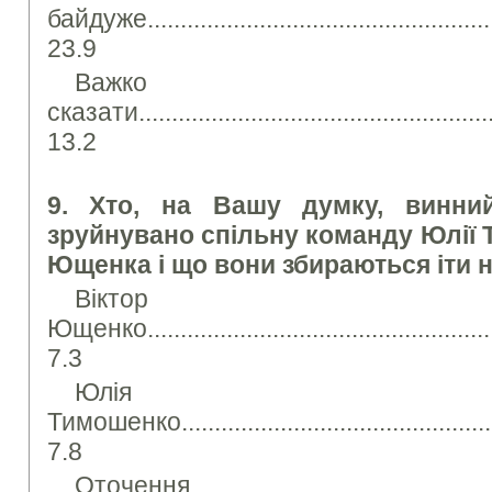
байдуже........................................................
23.9
Важко
сказати.........................................................
13.2
9. Хто, на Вашу думку, винни
зруйнувано спільну команду Юлії 
Ющенка і що вони збираються іти 
Віктор
Ющенко.........................................................
7.3
Юлія
Тимошенко.....................................................
7.8
Оточення 