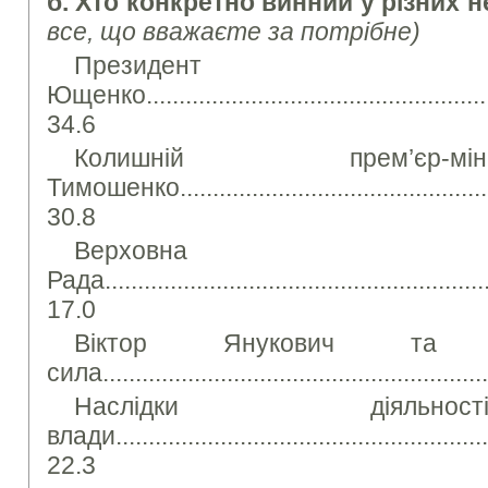
б. Хто конкретно винний у різних 
все, що вважаєте за потрібне)
Президент
Ющенко........................................................
34.6
Колишній прем’єр-
Тимошенко...................................................
30.8
Верховна
Рада.............................................................
17.0
Віктор Янукович та й
сила...........................................................
Наслідки діяльн
влади...........................................................
22.3