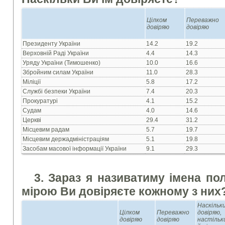
Цілком
Переважно
довіряю
довіряю
Президенту України
14.2
19.2
Верховній Раді України
4.4
14.3
Уряду України (Тимошенко)
10.0
16.6
Збройним силам України
11.0
28.3
Міліції
5.8
17.2
Службі безпеки України
7.4
20.3
Прокуратурі
4.1
15.2
Судам
4.0
14.6
Церкві
29.4
31.2
Місцевим радам
5.7
19.7
Місцевим держадміністраціям
5.1
19.8
Засобам масової інформації України
9.1
29.3
3. Зараз я називатиму імена пол
мірою Ви довіряєте кожному з них
Наскільк
Цілком
Переважно
довіряю,
довіряю
довіряю
настільк