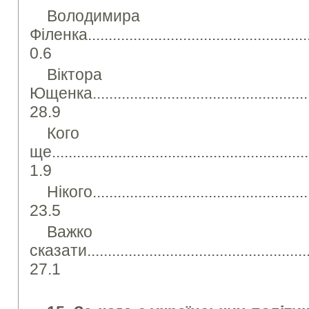
Володимира
Філенка.........................................................
0.6
Віктора
Ющенка.........................................................
28.9
Кого
ще................................................................
1.9
Нікого.......................................................
23.5
Важко
сказати.........................................................
27.1