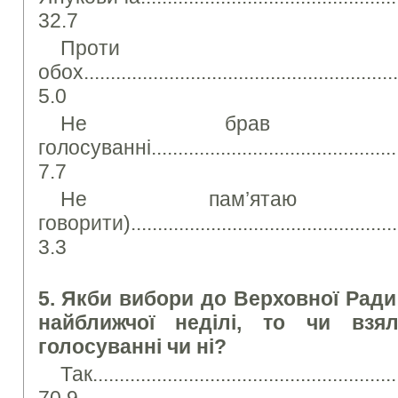
32.7
Проти
обох.............................................................
5.0
Не брав у
голосуванні...................................................
7.7
Не пам’ятаю 
говорити).....................................................
3.3
5. Якби вибори до Верховної Ради
найближчої неділі, то чи вз
голосуванні чи ні?
Так...........................................................