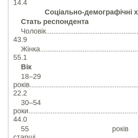
14.4
Соціально-демографічні 
Стать респондента
Чоловік.....................................................
43.9
Жінка........................................................
55.1
Вік
18–29
років............................................................
22.2
30–54
роки.............................................................
44.0
55 рок
старші..........................................................