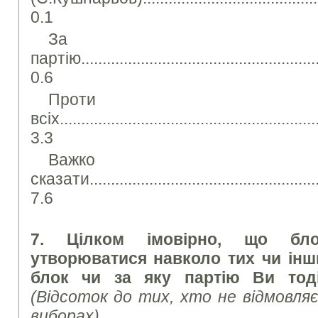
0.1
За і
партію..........................................................
0.6
Проти
всіх..............................................................
3.3
Важко
сказати.........................................................
7.6
7. Цілком імовірно, що бло
утворюватися навколо тих чи інши
блок чи за яку партію Ви тод
(Відсоток до тих, хто не відмовля
виборах)