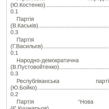
(Ю.Костенко)................................................
0.1
Партія 
(В.Каськів)....................................................
0.3
Партія “Д
(Г.Васильєв)..................................................
0.1
Народно-демократ
(В.Пустовойтенко)........................................
0.3
Республіканська па
(Ю.Бойко)....................................................
0.2
Партія “Нова д
(Є.Кушнарьов)..............................................