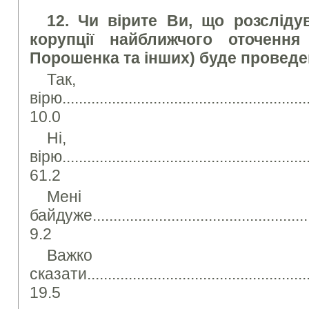
12. Чи вірите Ви, що розсліду
корупції найближчого оточення
Порошенка та інших) буде проведе
Так,
вірю.............................................................
10.0
Ні,
вірю.............................................................
61.2
Мені
байдуже........................................................
9.2
Важко
сказати.........................................................
19.5