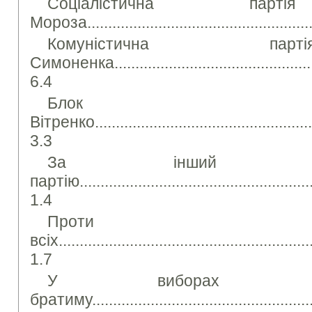
Соціалістична парт
Мороза.......................................................
Комуністична па
Симоненка...................................................
6.4
Блок Н
Вітренко.......................................................
3.3
За інший 
партію..........................................................
1.4
Проти
всіх..............................................................
1.7
У виборах у
братиму........................................................