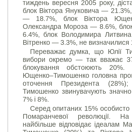
тиждень вересня 2005 року, діста
блок Віктора Януковича — 21.3%,
— 18.7%, блок Віктора Юще
Олександра Мороза — 8.6%, бло
6.4%, блок Володимира Литвина
Вітренко — 3.3%, не визначилися 
Переважає думка, що Юлії Ти
вибори окремо — так вважає 37
блокування обстоюють 20%. 
Ющенко–Тимошенко головна пров
оточення Президента (28%
Тимошенко звинувачують значно
7% і 8%.
Серед опитаних 15% особисто 
Помаранчевої революції. На
найбільше відповідає ідеалам Ма