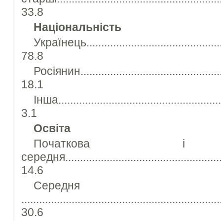
33.8
Національність
Українець..................................................
78.8
Росіянин....................................................
18.1
Інша.........................................................
3.1
Освіта
Початкова і не
середня.......................................................
14.6
Середня
...................................................................
30.6