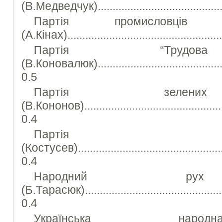
(В.Медведчук)..........................................
Партія промисловців 
(А.Кінах)....................................................
Партія “Трудов
(В.Коновалюк)..............................................
0.5
Партія зелени
(В.Кононов)..................................................
0.4
Партія 
(Костусев)....................................................
0.4
Народний рух
(Б.Тарасюк)..................................................
0.4
Українська наро