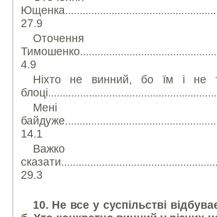
Ющенка........................................................
27.9
Оточенн
Тимошенко....................................................
4.9
Ніхто не винний, бо їм і не 
блоці.........................................................
Мені
байдуже........................................................
14.1
Важко
сказати.........................................................
29.3
10. Не все у суспільстві відбува