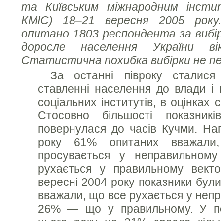
та Київським міжнародним інстит
КМІС) 18–21 вересня 2005 року
опитано 1803 респондента за вибі
доросле населення України ві
Статистична похибка вибірки не п
За останні півроку сталися
ставленні населення до влади і п
соціальних інститутів, в оцінках 
Стосовно більшості показник
повернулася до часів Кучми. Нап
року 61% опитаних вважали
просувається у неправильному
рухається у правильному вект
вересні 2004 року показники бул
вважали, що все рухається у непр
26% — що у правильному. У по