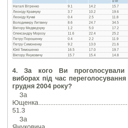
й ні
Наталі Вітренко
9.1
14.2
15.7
Леоніду Кравчуку
3.7
10.2
19.6
Леоніду Кучмі
0.4
2.5
11.8
Володимиру Литвину
8.6
24.7
34.5
Віктору Медведчуку
1.2
5.0
17.2
Олександру Морозу
11.6
22.4
25.2
Петру Порошенку
0.4
2.2
11.9
Петру Симоненку
9.2
13.0
21.6
Юлії Тимошенко
16.5
17.0
19.7
Віктору Януковичу
15.7
15.4
14.8
4. За кого Ви проголосували 
виборах під час переголосування 
грудня 2004 року?
За Вік
Ющенка........................................................
51.3
За Вік
Януковича.....................................................