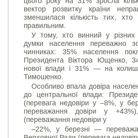
цього року на 31% зросла кільк
вектор розвитку країни непр
зменшилася кількість тих, хто
правильним.
У тому, хто винний у різних
думки населення переважно з
чинниках: 35% населення пок
Президента Віктора Ющенко, 3
нової влади і 31% — на колиш
Тимошенко.
Особливо впала довіра населен
до центральної влади: Презид
(перевага недовіри у –8%, у бер
переважання довіри у +43%)
(переважання недовіри у
–22%, у березні — переважа
Верховної Ради (перевага недовір