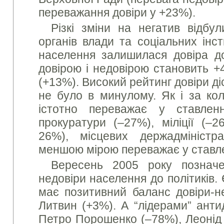
переважання довіри у +23%).
Різкі зміни на негатив відбу
органів влади та соціальних інст
населення залишилася довіра д
довірою і недовірою становить +
(+13%). Високий рейтинг довіри ді
не було в минулому. Як і за кол
істотно переважає у ставлен
прокуратури (–27%), міліції (–2
26%), місцевих держадмініст
меншою мірою переважає у ставле
Вересень 2005 року позначе
недовіри населення до політиків.
має позитивний баланс довіри-н
Литвин (+3%). А “лідерами” анти
Петро Порошенко (–78%), Леонід 