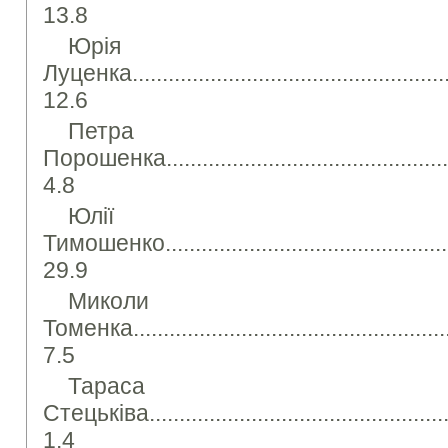
13.8
Юрія
Луценка........................................................
12.6
Петра
Порошенка.....................................................
4.8
Юлії
Тимошенко.....................................................
29.9
Миколи
Томенка........................................................
7.5
Тараса
Стецьківа......................................................
1.4