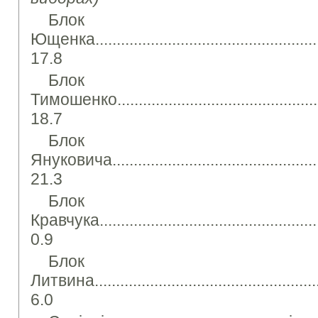
Блок Ві
Ющенка........................................................
17.8
Блок 
Тимошенко....................................................
18.7
Блок Ві
Януковича.....................................................
21.3
Блок Ле
Кравчука.......................................................
0.9
Блок Воло
Литвина........................................................
6.0