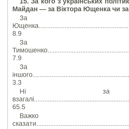
15. За кого з українських політи
Майдан — за Віктора Ющенка чи 
За Вік
Ющенка.........................................................
8.9
За 
Тимошенко.....................................................
7.9
За ко
іншого..........................................................
3.3
Ні за 
взагалі.........................................................
65.5
Важко
сказати.........................................................