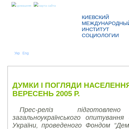
домашняя
карта сайта
КИЕВСКИЙ
МЕЖДУНАРОДНЫ
ИНСТИТУТ
СОЦИОЛОГИИ
Укр
Eng
Рус
|
|
О НАС
НОВОСТИ
ПРЕСС-РЕЛИЗЫ И ОТЧЕТЫ
ДУМКИ І ПОГЛЯДИ НАСЕЛЕННЯ
ВЕРЕСЕНЬ 2005 Р.
Прес-реліз підготовл
загальноукраїнського опитування
України, проведеного Фондом “Демо