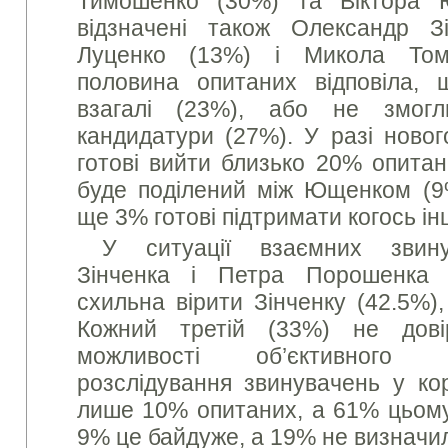
Тимошенко (30%) та Віктора 
відзначені також Олександр З
Луценко (13%) і Микола Том
половина опитаних відповіла,
взагалі (23%), або не змогл
кандидатури (27%). У разі новог
готові вийти близько 20% опитан
буде поділений між Ющенком (9
ще 3% готові підтримати когось ін
У ситуації взаємних звин
Зінченка і Петра Порошенка 
схильна вірити Зінченку (42.5%)
Кожний третій (33%) не дов
можливості об’єктивного 
розслідування звинувачень у кор
лише 10% опитаних, а 61% цьому
9% це байдуже, а 19% не визначи