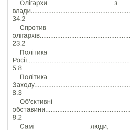
Олігархи 
влади...........................................................
34.2
Спротив 
олігархів.......................................................
23.2
Політика
Росії............................................................
5.8
Політика
Заходу..........................................................
8.3
Об’єктивні
обставини.....................................................
8.2
Самі люди, су