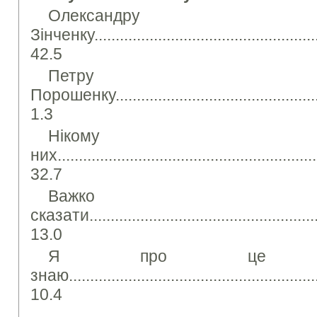
Олександру
Зінченку.......................................................
42.5
Петру
Порошенку.....................................................
1.3
Ніко
них..............................................................
32.7
Важко
сказати.........................................................
13.0
Я про це н
знаю............................................................
10.4