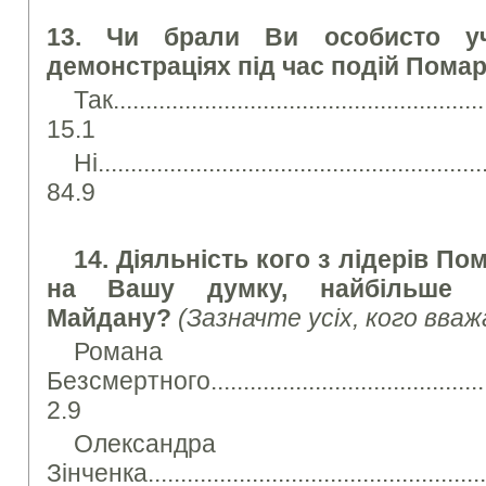
13. Чи брали Ви особисто уч
демонстраціях під час подій Помар
Так...........................................................
15.1
Ні............................................................
84.9
14. Діяльність кого з лідерів По
на Вашу думку, найбільше в
Майдану?
(Зазначте усіх, кого вва
Романа
Безсмертного.................................................
2.9
Олександра
Зінченка.......................................................