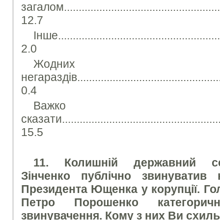
загалом........................................................
12.7
Інше.........................................................
2.0
Жодних
негараздів.....................................................
0.4
Важко
сказати.........................................................
15.5
11. Колишній державний с
Зінченко публічно звинуватив 
Президента Ющенка у корупції. Г
Петро Порошенко категорич
звинувачення. Кому з них Ви схиль