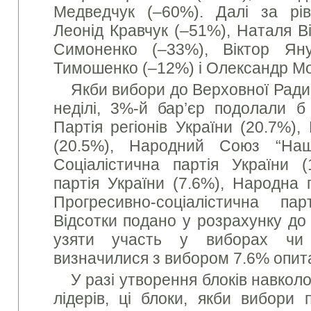
Медведчук (–60%). Далі за рів
Леонід Кравчук (–51%), Наталя В
Симоненко (–33%), Віктор Ян
Тимошенко (–12%) і Олександр Мо
Якби вибори до Верховної Ради
неділі, 3%-й бар’єр подолали б 
Партія регіонів України (20.7%)
(20.5%), Народний Союз “Наш
Соціалістична партія України (
партія України (7.6%), Народна п
Прогресивно-соціалістична пар
Відсотки подано у розрахунку до 
узяти участь у виборах чи
визначилися з вибором 7.6% опит
У разі утворення блоків навкол
лідерів, ці блоки, якби вибори 