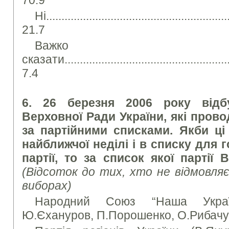
70.9
Ні............................................................
21.7
Важко
сказати.........................................................
7.4
6. 26 березня 2006 року відб
Верховної Ради України, які пров
за партійними списками. Якби ці
найближчої неділі і в списку для 
партії, то за список якої партії
(Відсоток до тих, хто не відмовля
виборах)
Народний Союз “Наша Україн
Ю.Єхануров, П.Порошенко, О.Рибачук)..