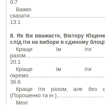
0.7
Важко
сказати.........................................................
13.1
8. Як Ви вважаєте, Віктору Ющен
слід іти на вибори в єдиному блоц
Краще їм іти 
разом...........................................................
20.1
Краще їм іти 
окремо.........................................................
36.6
Краще іти разом, але без о
(Порошенко та ін.)...................................
Мені