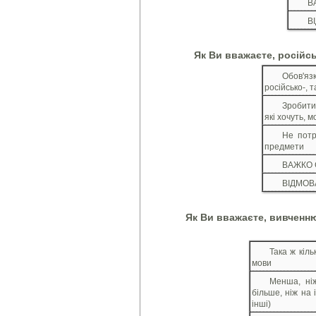
В
В
Як Ви вважаєте, російсь
Обов'яз
російсько-, т
Зробити
які хочуть, м
Не потр
предмети
ВАЖКО 
ВІДМОВА
Як Ви вважаєте, вивченн
Така ж кіль
мови
Менша, ніж
більше, ніж на 
інші)