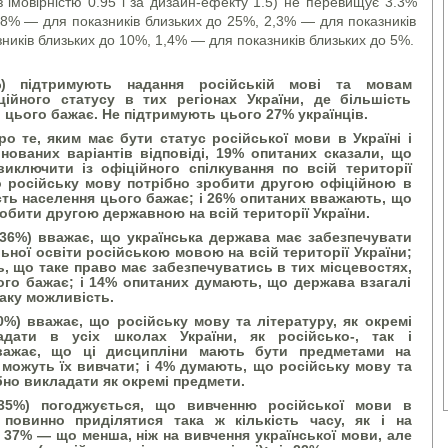
з імовірністю 0.95 і за дизайн-ефекту 1.5) не перевищує 3.3%
,8% — для показників близьких до 25%, 2,3% — для показників
ників близьких до 10%, 1,4% — для показників близьких до 5%.
5%) підтримують надання російській мові та мовам
ійного статусу в тих регіонах України, де більшість
 цього бажає. Не підтримують цього 27% українців.
о те, яким має бути статус російської мови в Україні і
ованих варіантів відповіді, 19% опитаних сказали, що
иключити із офіційного спілкування по всій території
о російську мову потрібно зробити другою офіційною в
сть населення цього бажає; і 26% опитаних вважають, що
обити другою державною на всій території України.
36%) вважає, що українська держава має забезпечувати
ної освіти російською мовою на всій території України;
, що таке право має забезпечуватись в тих місцевостях,
ого бажає; і 14% опитаних думають, що держава взагалі
аку можливість.
0%) вважає, що російську мову та літературу, як окремі
адати в усіх школах України, як російсько-, так і
важає, що ці дисципліни мають бути предметами на
ь, можуть їх вивчати; і 4% думають, що російську мову та
ібно викладати як окремі предмети.
(35%) погоджується, що вивченню російської мови в
повинно приділятися така ж кількість часу, як і на
 37% — що менша, ніж на вивчення української мови, але