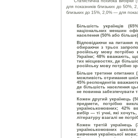
Статистична похибка вибірки (
для показників близьких до 50%, 2
близьких до 15%, 2,0% — для показ
Більшість українців (6
національних меншин офіц
населення (50% або більше)
Відповідаючи на питання пр
обираючи з трьох запропон
російську мову потрібно в
України; 48% вважають, щ
тих місцевостях, де більші
російську мову потрібно зр
Більше третини опитаних (
можливість отримання шкіль
45% респондентів вважають
де більшість населення ць
не повинна забезпечувати т
Кожен другий українець (5
предмети, потрібно викл
українськомовних; 42% в
вибір — ті учні, які хочут
літературу взагалі не потр
Кожен третій українець 
українськомовних школах 
вивчення української мови;