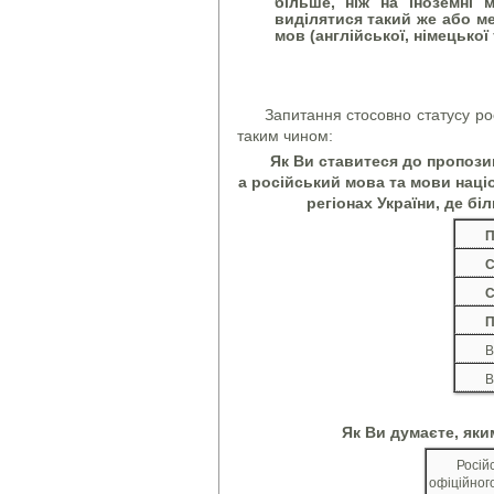
більше, ніж на іноземні 
виділятися такий же або ме
мов (англійської, німецької 
Запитання стосовно статусу рос
таким чином:
Як Ви ставитеся до пропози
а російський мова та мови нац
регіонах України, де б
П
С
С
П
В
В
Як Ви думаєте, яки
Росій
офіційног