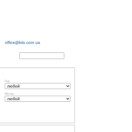
иологические и
маркетинговые
исследования
office@kiis.com.ua
АКТЫ
ФИЛЬТР ПО ДАТЕ
Год:
Месяц:
ТЕМАТИКА