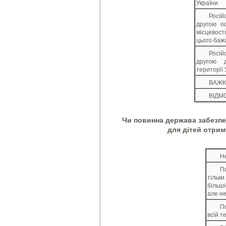
України
Росі
другою о
місцевос
цього баж
Росі
другою 
території 
ВАЖК
ВІДМО
Чи повинна держава забезп
для дітей отри
Н
П
тільки
більші
але не
П
всій т