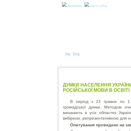
домашняя
карта сайта
Укр
Eng
Рус
|
|
О НА
ПРЕСС-РЕЛИЗЫ И ОТЧЕТЫ
ДУМКИ НАСЕЛЕННЯ УКРАЇНИ
РОСІЙСЬКОЇ МОВИ В ОСВІТІ
В період з 23 травня по 1 
громадської думки. Методом очн
мешкають в усіх областях Украї
вибіркою, репрезентативною для на
Опитування проведено на за