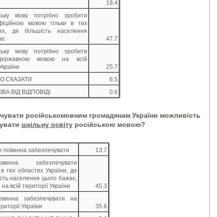
19.4
йську мову потрібно зробити
фіційною мовою тільки в тих
тях, де більшість населення
ає
47.7
йську мову потрібно зробити
державною мовою на всій
України
25.7
О СКАЗАТИ
6.5
ВА ВІД ВІДПОВІДІ
0.6
ечувати російськомовним громадянам України
можливість
мувати
шкільну освіту
російською мовою?
е повинна забезпечувати
13.7
овинна забезпечувати
 в тих областях України, де
сть населення цього бажає,
 на всій території України
45.3
овинна забезпечувати на
ериторії України
35.6