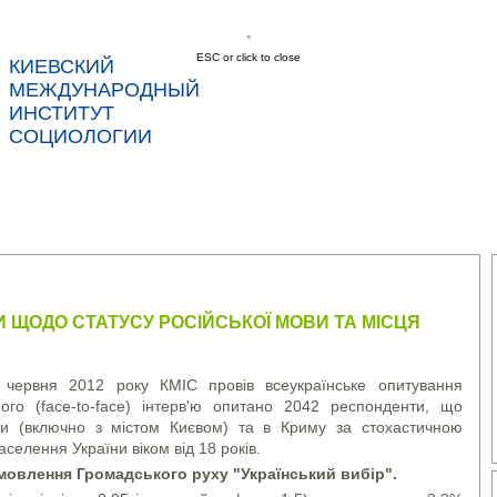
ESC or click to close
КИЕВСКИЙ
соц
МЕЖДУНАРОДНЫЙ
ИНСТИТУТ
СОЦИОЛОГИИ
С
НОВОСТИ
УСЛУГИ
ДАННЫЕ
КОНТ
 ЩОДО СТАТУСУ РОСІЙСЬКОЇ МОВИ ТА МІСЦЯ
червня 2012 року КМІС провів всеукраїнське опитування
ого (face-to-face) інтерв'ю опитано 2042 респонденти, що
ни (включно з містом Києвом) та в Криму за стохастичною
селення України віком від 18 років.
мовлення Громадського руху "Український вибір".