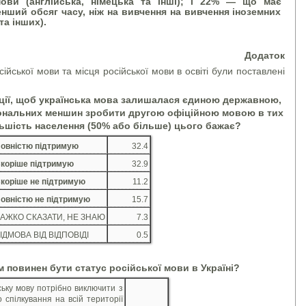
мови (англійська, німецька та інші); і 22% — що має
нший обсяг часу, ніж на вивчення на вивчення іноземних
та інших).
Додаток
ійської мови та місця російської мови в освіті були поставлені
ції, щоб українська мова залишалася єдиною державною,
іональних меншин
зробити другою офіційною мовою в тих
ільшість населення (50% або більше) цього бажає?
овністю підтримую
32.4
коріше підтримую
32.9
коріше не підтримую
11.2
овністю не підтримую
15.7
АЖКО СКАЗАТИ, НЕ ЗНАЮ
7.3
ІДМОВА ВІД ВІДПОВІДІ
0.5
м повинен бути статус російської мови в Україні?
ську мову потрібно виключити з
о спілкування на всій території