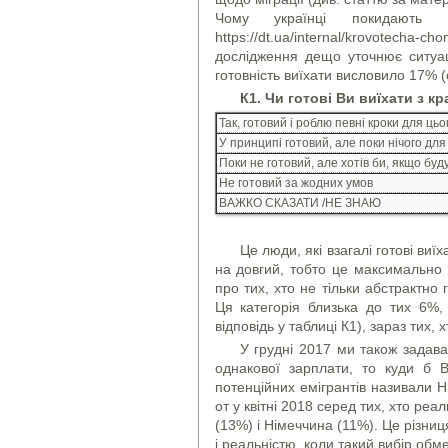
Чому українці покидають
https://dt.ua/internal/krovotecha
дослідження дещо уточнює ситуац
готовність виїхати висловило 17% (
К1. Чи готові Ви виїхати з кр
Так, готовий і роблю певні кроки для цьо
У принципі готовий, але поки нічого для 
Поки не готовий, але хотів би, якщо бу
Не готовий за жодних умов
ВАЖКО СКАЗАТИ /НЕ ЗНАЮ
Це люди, які взагалі готові ви
на довгий, тобто це максимально м
про тих, хто не тільки абстрактно 
Ця категорія близька до тих 6%,
відповідь у таблиці К1), зараз тих,
У грудні 2017 ми також задава
однакової зарплати, то куди б 
потенційних емігрантів називали Н
от у квітні 2018 серед тих, хто ре
(13%) і Німеччина (11%). Це різниц
і реальністю, коли такий вибір обм