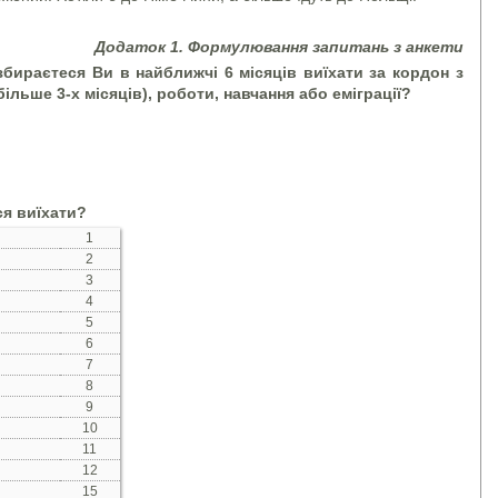
Додаток 1. Формулювання запитань з анкети
 збираєтеся Ви в найближчі 6 місяців виїхати за кордон з
льше 3-х місяців), роботи, навчання або еміграції?
ся виїхати?
1
2
3
4
5
6
7
8
9
10
11
12
15