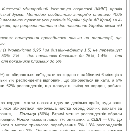
Київський міжнародний інститут соціології (КМІС) провів
адської думки. Методом особистого інтерв'ю опитано
4005
аселених пунктах усіх регіонів України (крім АР Крим) за 4-
ркою, що репрезентативна для населення України віком від
бластях опитування проводилося тільки на території, що
ою.
(з імовірністю 0,95 і за дизайн–ефекту 1,5) не перевищує:
о 50%, 2% — для показників близьких до 25%, 1,4% — для
 для показників близьких до 5%
%) не збираються виїжджати за кордон в найближчі 6 місяців з
ьки 7% респондентів відповіли, що збираються виїхати, а 6%
ільки 62% респондентів, що планують виїзд за кордон, робили
д за кордон, могли назвати одну чи декілька країн, куди вони
о якої збирається найбільша частка серед охочих виїхати за
ування, —
Польща
(36%). Втричі менше респондентів обрали
повідно.
Росію
назвали лише 7% опитаних, а
США
— 6%. До
їхати з метою тривалого перебування 5% і 3% респондентів
обрали по 2%. Останньою країною, яка закриває десятку