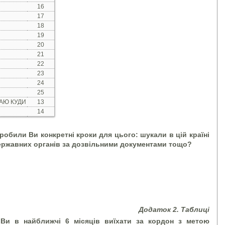
16
17
18
19
20
21
22
23
24
25
НАЮ КУДИ
13
14
 робили Ви конкретні кроки для цього: шукали в цій країні
державних органів за дозвільними документами тощо?
Додаток 2. Таблиці
Ви в найближчі 6 місяців виїхати за кордон з метою