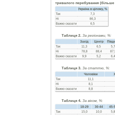
тривалого перебування (більше 3
Україна в цілому, %
Так
7,3
Ні
86,3
Важко сказати
6,5
Таблиця 2.
За регіонами, %:
Захід
Центр
Півд
Так
11,3
6,5
5,
Ні
78,8
88,4
87,
Важко сказати
9,9
5,2
6,
Таблиця 3.
За статтю, %:
Чоловіки
Так
11,1
Ні
8,1
Важко сказати
8,8
Таблиця 4.
За віком, %:
18-29
30-44
45-
Так
15,0
10,0
5,