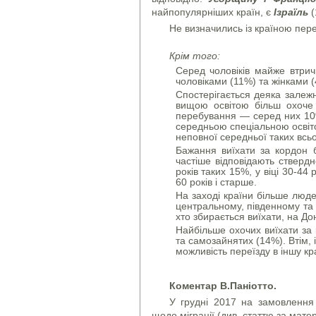
найпопулярніших країн, є
Ізраїль
(
Не визначились із країною пере
Крім того:
Серед чоловіків майже втричі
чоловіками (11%) та жінками (
Спостерігається деяка залежн
вищою освітою більш охоче 
перебування — серед них 10
середньою спеціальною освіто
неповної середньої таких всь
Бажання виїхати за кордон 
частіше відповідають ствердн
років таких 15%, у віці 30-44
60 років і старше.
На заході країни більше люде
центральному, південному та 
хто збирається виїхати, на До
Найбільше охочих виїхати за 
та самозайнятих (14%). Втім, 
можливість переїзду в іншу кра
Коментар В.Паніотто.
У грудні 2017 на замовлення
щодо міграції (див. статтю за мат