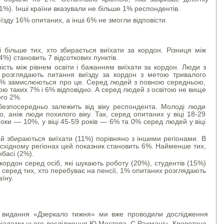
1%). Інші країни вказували не більше 1% респондентів.
їзду 16% опитаних, а інші 6% не змогли відповісти.
 більше тих, хто збирається виїхати за кордон. Різниця між
4%) становить 7 відсоткових пунктів.
ість між рівнем освіти і бажанням виїхати за кордон. Люди з
розглядають питання виїзду за кордон з метою тривалого
% замислюються про це. Серед людей з повною середньою,
ю таких 7% і 6% відповідно. А серед людей з освітою не вище
ого 2%.
безпосередньо залежить від віку респондента. Молоді люди
о, аніж люди похилого віку. Так, серед опитаних у віці 18-29
 роки — 10%, у віці 45-59 років — 6% та 0% серед людей у віці
й збираються виїхати (11%) порівняно з іншими регіонами. В
східному регіонах цей показник становить 6%. Найменше тих,
нбасі (2%).
кордон серед осіб, які шукають роботу (20%), студентів (15%)
і серед тих, хто перебуває на пенсії, 1% опитаних розглядають
їну.
 видання «Дзеркало тижня» ми вже проводили дослідження
еріалами цього дослідження Ю.Мостова, С.Рахманін. Кровотеча.