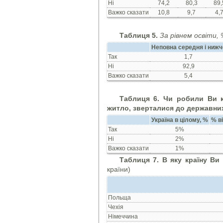
Ні
74,2
80,3
89,
Важко сказати
10,8
9,7
4,
Таблиця 5.
За рівнем освіти, 
Неповна середня і нижч
Так
1,7
Ні
92,9
Важко сказати
5,4
Таблиця 6. Чи робили Ви ко
житло, зверталися до державни
Україна в цілому, %
% ві
Так
5%
Ні
2%
Важко сказати
1%
Таблиця 7. В яку країну Ви
країни)
Польща
Чехія
Німеччина