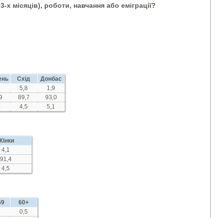
-х місяців), роботи, навчання або еміграції?
ень
Схід
Донбас
7
5,8
1,9
9
89,7
93,0
4
4,5
5,1
Жінки
4,1
91,4
4,5
59
60+
8
0,5