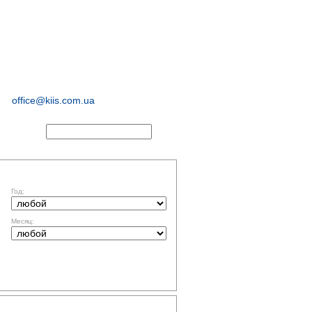
иологические и
маркетинговые
исследования
office@kiis.com.ua
АКТЫ
ФИЛЬТР ПО ДАТЕ
Год:
Месяц:
ТЕМАТИКА