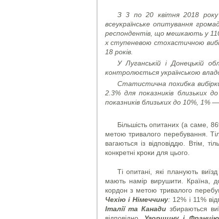
З 3 по 20 квітня 2018 року 
всеукраїнське опитування гром
респондентів, що мешкають у 110 н
х ступеневою стохастичною вибі
18 років.
У Луганській і Донецькій о
контролюється українською влад
Статистична похибка вибірки 
2.
3
% для показників близьких д
показників близьких до 10%, 1% —
Більшість опитаних (а саме, 86
метою тривалого перебування. Тіл
вагаються із відповіддю. Втім, т
конкретні кроки для цього.
Ті опитані, які планують виїз
мають намір вирушити. Країна, д
кордон з метою тривалого переб
Чехію і Німеччину
:
12% і 11% від
Італії та Канади
збираються ви
відповідно.
Угорщину і Францію