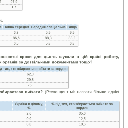
5
97,9
7
1,7
%:
е
Повна середня
Середня спеціальна
Вища
6,8
5,9
9,9
86,6
88,3
83,2
6,5
5,8
6,8
нкретні кроки для цього: шукали в цій країні роботу,
х органів за дозвільними документами тощо?
д тих, хто збирається виїхати за кордон
62,3
29,8
7,9
 збираєтеся виїхати?
(Респондент міг назвати більше однієї
Україна в цілому,
% від тих, хто збирається виїхати за
%
кордон
2,6
35,6
0,9
12,5
0,8
10,6