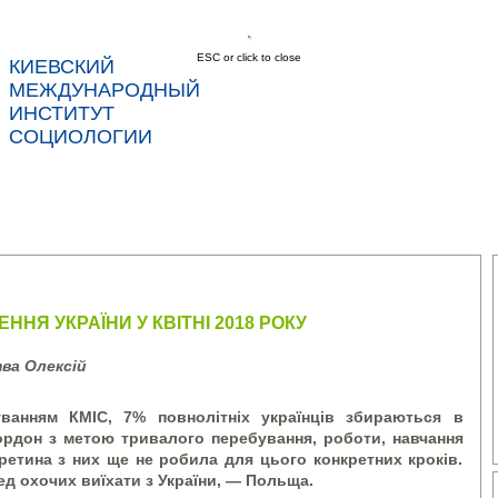
ESC or click to close
КИЕВСКИЙ
соц
МЕЖДУНАРОДНЫЙ
ИНСТИТУТ
СОЦИОЛОГИИ
С
НОВОСТИ
УСЛУГИ
ДАННЫЕ
КОНТ
ННЯ УКРАЇНИ У КВІТНІ 2018 РОКУ
ва Олексій
ванням КМІС, 7% повнолітніх українців збираються в
кордон з метою тривалого перебування, роботи, навчання
третина з них ще не робила для цього конкретних кроків.
ед охочих виїхати з України, — Польща.