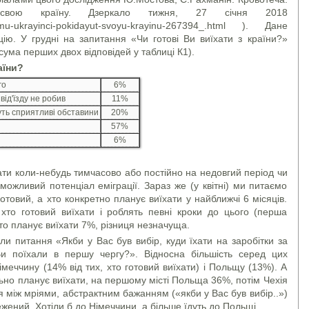
 свою країну. Дзеркало тижня, 27 січня 2018
-chomu-ukrayinci-pokidayut-svoyu-krayinu-267394_.html ). Дане
ію. У грудні на запитання «Чи готові Ви виїхати з країни?»
сума перших двох відповідей у таблиці К1).
аїни?
го
6%
від'їзду не робив
11%
дуть сприятливі обставини
20%
57%
6%
їхати коли-небудь тимчасово або постійно на недовгий період чи
ожливий потенціал еміграції. Зараз же (у квітні) ми питаємо
готовий, а хто конкретно планує виїхати у найближчі 6 місяців.
 хто готовий виїхати і роблять певні кроки до цього (перша
 хто планує виїхати 7%, різниця незначуща.
ли питання «Якби у Вас був вибір, куди їхати на заробітки за
Ви поїхали в першу чергу?». Відносна більшість серед цих
імеччину (14% від тих, хто готовий виїхати) і Польщу (13%). А
ально планує виїхати, на першому місті Польща 36%, потім Чехія
я між мріями, абстрактним бажанням («якби у Вас був вибір..»)
ежений. Хотіли б до Німеччини, а більше їдуть до Польщі.