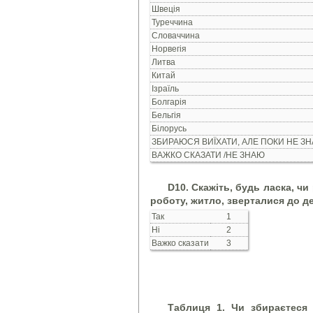
Швеція
Туреччина
Словаччина
Норвегія
Литва
Китай
Ізраїль
Болгарія
Бельгія
Білорусь
ЗБИРАЮСЯ ВИЇХАТИ, АЛЕ ПОКИ НЕ З
ВАЖКО СКАЗАТИ /НЕ ЗНАЮ
D10. Скажіть, будь ласка, чи
роботу, житло, зверталися до 
Так
1
Ні
2
Важко сказати
3
Таблиця 1. Чи збираєтеся 