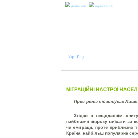
домашняя
карта сайта
Укр
Eng
Рус
|
|
О НА
ПРЕСС-РЕЛИЗЫ И ОТЧЕТЫ
МІГРАЦІЙНІ НАСТРОЇ НАСЕЛЕ
Прес-реліз підготував Лишт
Згідно з нещодавнім опиту
найближчі півроку виїхати за 
чи еміграції, проте приблизно 
Країна, найбільш популярна сер