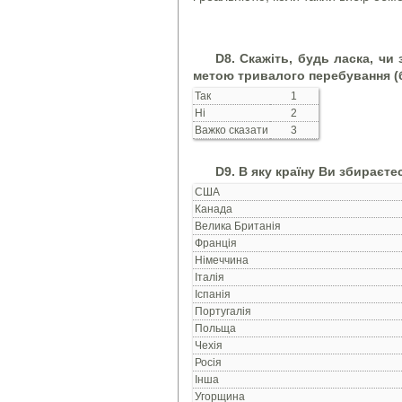
D8. Скажіть, будь ласка, чи
метою тривалого перебування (бі
Так
1
Ні
2
Важко сказати
3
D9. В яку країну Ви збираєте
США
Канада
Велика Британія
Франція
Німеччина
Італія
Іспанія
Португалія
Польща
Чехія
Росія
Інша
Угорщина