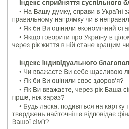
Індекс сприйняття суспільного б
• На Вашу думку, справи в Українi з
правильному напрямку чи в неправил
• Як би Ви оцiнили економiчний ста
• Якщо говорити про Україну в цiло
через рiк життя в ній стане кращим чи
Індекс індивідуального благополу
• Чи вважаєте Ви себе щасливою 
• Як би Ви оцінили своє здоров’я?
• Як Ви вважаєте, через рiк Ваша с
гiрше, нiж зараз?
• Будь ласка, подивiться на картку i
тверджень найточнiше вiдповiдає фi
Вашої сiм’ї?