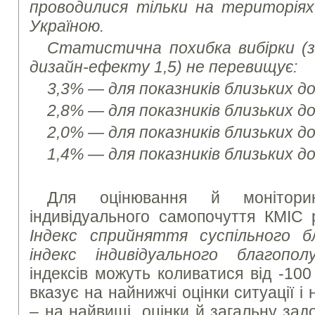
проводилися тільки на територія
Україною.
Статистична похибка вибірки (з 
дизайн-ефекту 1,5) не перевищує:
3,3% — для показників близьких д
2,8% — для показників близьких д
2,0% — для показників близьких д
1,4% — для показників близьких д
Для оцінювання й моніторин
індивідуального самопочуття КМІС 
Індекс сприйняття суспільного б
індекс індивідуального благопол
індексів можуть коливатися від -100
вказує на найнижчі оцінки ситуації і
– на найвищі оцінки й загальну зад