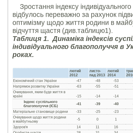
Зростання індексу індивідуального
відбулось переважно за рахунок підв
оптимізму щодо життя родини в майб
відчуття щастя (див.таблицю1).
Таблиця 1. Динаміка індексів сусп
індивідуального благополуччя в Ук
роках.
лютий
листо
-
лютий
тра
2012
пад 2013
2014
201
Економічний стан України
-47
-48
-53
Напрямок розвитку України
-63
-55
-51
Очикування, яким буде життя в
країні
-15
-14
-14
Індекс суспільного
-41
-39
-40
благополуччя (ІСБ)
Матеріальне становище родини
-33
-25
-23
Очікування щодо життя родини
-5
0
1
в майбутньому
Здоров'я
14
11
16
Особисте щастя
28
31
34