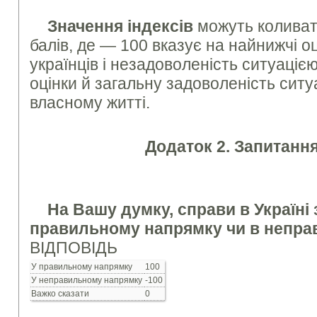
Значення індексів
можуть коливат
балів, де — 100 вказує на найнижчі оц
українців і незадоволеність ситуаціє
оцінки й загальну задоволеність ситуа
власно­му житті.
Додаток 2. Запитанн
На Вашу думку, справи в Україні 
правильному напрямку чи в непра
ВІДПОВІДЬ
У правильному напрямку
100
У неправильному напрямку
-100
Важко сказати
0