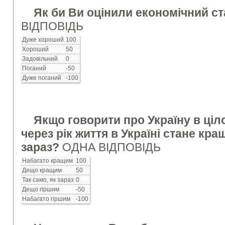
Як би Ви оцінили економічний ст
ВІДПОВІДЬ
Дуже хороший
100
Хороший
50
Задовільний
0
Поганий
-50
Дуже поганий
-100
Якщо говорити про Україну в ціл
через рік життя в Україні стане кра
зараз?
ОДНА ВІДПОВІДЬ
Набагато кращим
100
Дещо кращим
50
Так само, як зараз
0
Дещо гіршим
-50
Набагато гіршим
-100