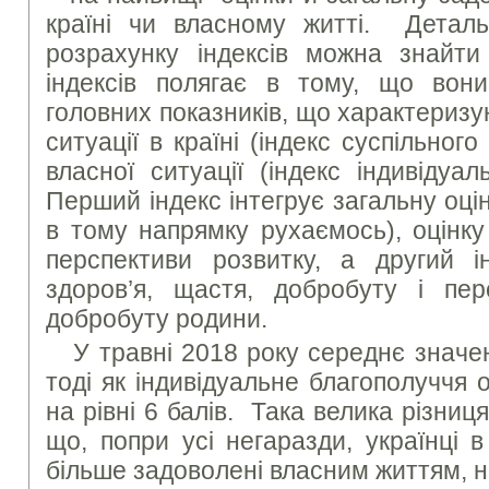
країні чи власному житті. Деталь
розрахунку індексів можна знайти
індексів полягає в тому, що вони
головних показників, що характериз
ситуації в країні (індекс суспільного
власної ситуації (індекс індивідуа
Перший індекс інтегрує загальну оцінк
в тому напрямку рухаємось), оцінку 
перспективи розвитку, а другий і
здоров’я, щастя, добробуту і пер
добробуту родини.
У травні 2018 року середнє значе
тоді як індивідуальне благополуччя
на рівні 6 балів. Така велика різниц
що, попри усі негаразди, українці 
більше задоволені власним життям, н