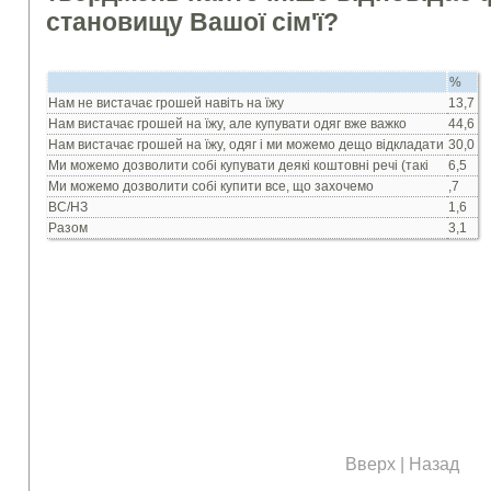
становищу Вашої сiм'ї?
%
Нам не вистачає грошей навiть на їжу
13,7
Нам вистачає грошей на їжу, але купувати одяг вже важко
44,6
Нам вистачає грошей на їжу, одяг i ми можемо дещо вiдкладати
30,0
Ми можемо дозволити собi купувати деякi коштовнi речi (такi
6,5
Ми можемо дозволити собi купити все, що захочемо
,7
ВС/НЗ
1,6
Разом
3,1
Вверх
|
Назад