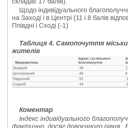
складає 17 балів).
Щодо індивідуального благополучч
на Заході і в Центрі (11 і 8 балів відп
Ппівдні і Сході (-1)
Таблиця 4. Самопочуття міськи
жителів
Індекс суспільного
І
Макрорегіони
благополуччя
б
Західний
-38
1
Центральний
-46
8
Південний
-55
-
Східний
-44
-
Коментар
Індекс індивідуального благополуч
фактично, досяг довоєнного рівня. 