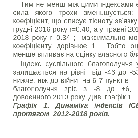
Тим не менш між цими індексами є
сила якого трохи зменьшується:
коефіцієнт, що описує тісноту зв’язку
грудні 2016 року r=0.40, а у травні 20
2018 року r=0.34 ; максимально мо
коефіцієнту дорівнює 1. Тобто оці
менше впливає на оцінку власного бл
Індекс суспільного благополуччя 
залишається на рівні від -46 до -5
нижче, ніж до війни, на 6-7 пунктів .
благополуччя зріс з -8 до +6, 
довоєнного 2013 року. Див. графік 1.
Графік 1. Динаміка індексів І
протягом 2012-2018 років.