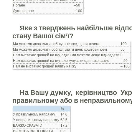
Погане
–50
Дуже погане
–100
Яке з тверджень найбільше відп
стану Вашої сім’ї?
Ми можемо дозволити собі купити все, що захочемо
100
Ми можемо дозволити собі купувати деякі коштовні речі
50
Нам вистачає грошей на їжу, одяг і ми можемо дещо відкладати
0
Нам вистачає грошей на їжу, але купувати одяг вже важко
– 50
Нам не вистачає грошей навіть на їжу
– 100
На Вашу думку, керiвництво
Укра
правильному або в неправильном
%
У правильному напрямку
14,0
У неправильному напрямку
68,5
ВАЖКО СКАЗАТИ
17,2
ВIДМОВА ВIДПОВIДАТИ
0,3