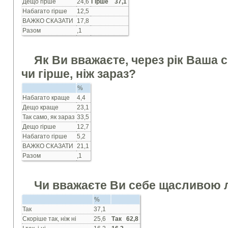
Дещо гiрше
24,6
Гірше 37,1
Набагато гiрше
12,5
ВАЖКО СКАЗАТИ
17,8
Разом
,1
Як Ви вважаєте, через рiк Ваша 
чи гiрше, нiж зараз?
%
Набагато краще
4,4
Дещо краще
23,1
Так само, як зараз
33,5
Дещо гiрше
12,7
Набагато гiрше
5,2
ВАЖКО СКАЗАТИ
21,1
Разом
,1
Чи вважаєте Ви себе щасливою
%
Так
37,1
Скорiше так, нiж нi
25,6
Так 62,8