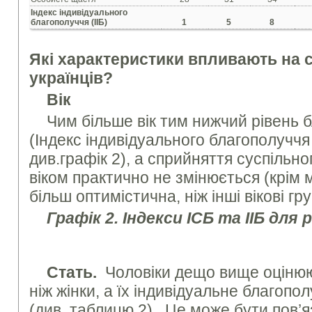
Індекс індивідуального
благополуччя (ІІБ)
1
5
8
Які характеристики впливають на 
українців?
Вік
Чим більше вік тим нижчий рівень 
(Індекс індивідуального благополуччя
див.графік 2), а сприйняття суспільн
віком практично не змінюється (крім м
більш оптимістична, ніж інші вікові гру
Графік 2. Індекси ІСБ та ІІБ для 
Стать.
Чоловіки дещо вище оцінюют
ніж жінки, а їх індивідуальне благоп
(див. таблицю 2). Це може бути пов’я