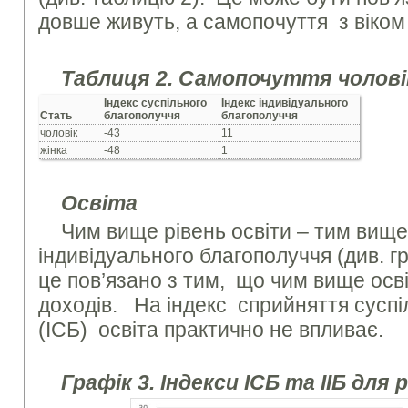
довше живуть, а самопочуття з віком
Таблиця 2. Самопочуття чоловік
Індекс суспільного
Індекс індивідуального
Стать
благополуччя
благополуччя
чоловік
-43
11
жінка
-48
1
Освіта
Чим вище рівень освіти – тим вище
індивідуального благополуччя (див. г
це пов’язано з тим, що чим вище осв
доходів. На індекс сприйняття суспі
(ІСБ) освіта практично не впливає.
Графік 3. Індекси ІСБ та ІІБ для 