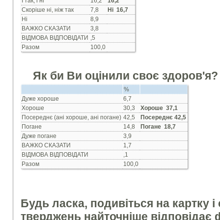
I так, i нi
16,2
16,2
Скорiше нi, нiж так
7,8
Ні 16,7
Нi
8,9
ВАЖКО СКАЗАТИ
3,8
ВIДМОВА ВIДПОВIДАТИ
,5
Разом
100,0
Як би Ви оцi
нили своє здоров'я?
%
Дуже хороше
6,7
Хороше
30,3
Хороше 3
7,1
Посереднє (анi хороше, анi погане)
42,5
Посереднє 4
2,5
Погане
14,8
Погане 18,7
Дуже погане
3,9
ВАЖКО СКАЗАТИ
1,7
ВIДМОВА ВIДПОВIДАТИ
,1
Разом
100,0
Будь ласка, подивiться на картку i 
тверджень найточнiше вiдповiдає