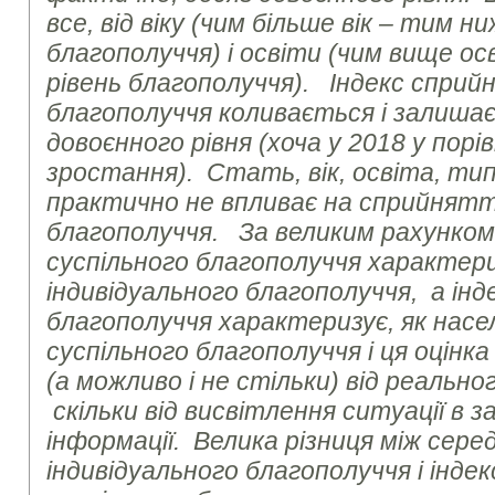
все, від віку (чим більше вік – тим н
благополуччя) і освіти (чим вище о
рівень благополуччя). Індекс сприй
благополуччя коливається і залиша
довоєнного рівня (хоча у 2018 у порів
зростання). Стать, вік, освіта, ти
практично не впливає на сприйнятт
благополуччя. За великим рахунко
суспільного благополуччя характери
індивідуального благополуччя, а інд
благополуччя характеризує, як насе
суспільного благополуччя і ця оцінк
(а можливо і не стільки) від реально
скільки від висвітлення ситуації в з
інформації. Велика різниця між сере
індивідуального благополуччя і інд