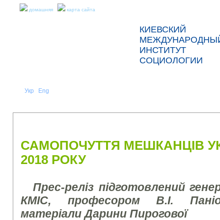
домашняя
карта сайта
КИЕВСКИЙ
МЕЖДУНАРОДНЫ
ИНСТИТУТ
СОЦИОЛОГИИ
Укр
Eng
Рус
|
|
О НАС
НОВОСТИ
ПРЕСС-РЕЛИЗЫ И ОТЧЕТЫ
САМОПОЧУТТЯ МЕШКАНЦІВ УК
2018 РОКУ
Прес-реліз підготовлений ген
КМІС, професором В.І. Пані
матеріали Дарини Пирогової