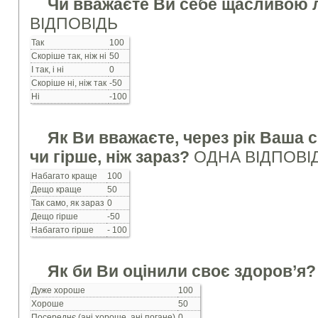
Чи вважаєте Ви себе щасливо
ВІДПОВІДЬ
Так
100
Скоріше так, ніж ні
50
І так, і ні
0
Скоріше ні, ніж так
-50
Ні
-100
Як Ви вважаєте, через рік Ваша 
чи гірше, ніж зараз?
ОДНА ВІДПОВІ
Набагато краще
100
Дещо краще
50
Так само, як зараз
0
Дещо гірше
-50
Набагато гірше
- 100
Як би Ви оцінили своє здоров’я
Дуже хороше
100
Хороше
50
Посереднє (ані хороше, ані погане)
0