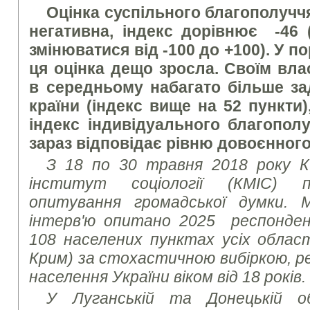
Оцінка суспільного благополуч
негативна, індекс дорівнює -46 
змінюватися від -100 до +100). У п
ця оцінка дещо зросла. Своїм вл
в середньому набагато більше за
країни (індекс вище на 52 пункти)
індекс індивідуального благополуч
зараз відповідає рівню довоєнного
З 18 по 30 травня 2018 року К
інститут соціології (КМІС) пр
опитування громадської думки.
інтерв'ю опитано 2025 респонде
108 населених пунктах усіх област
Крим) за стохастичною вибіркою, 
населення України віком від 18 років.
У Луганській та Донецькій о