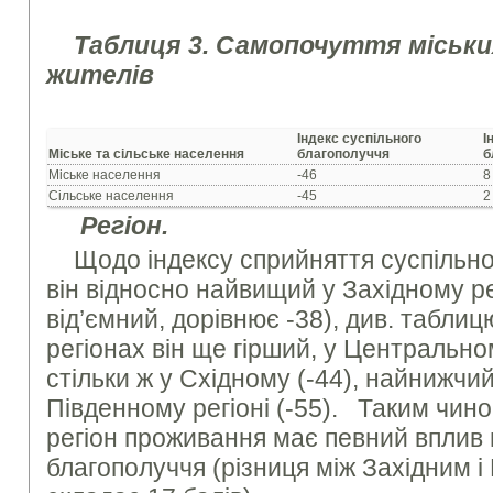
Таблиця 3. Самопочуття міськи
жителів
Індекс суспільного
І
Міське та сільське населення
благополуччя
б
Міське населення
-46
8
Сільське населення
-45
2
Регіон.
Щодо індексу сприйняття суспільно
він відносно найвищий у Західному рег
від’ємний, дорівнює -38), див. таблиц
регіонах він ще гірший, у Центрально
стільки ж у Східному (-44), найнижчи
Південному регіоні (-55). Таким чин
регіон проживання має певний вплив 
благополуччя (різниця між Західним і