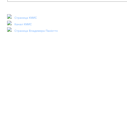
Наши социальные медиа:
Страница КМИС
Канал КМИС
Страница Владимира Паніотто