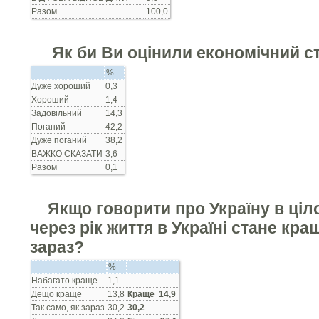
Разом
100,0
Як би Ви оцiнили економiчний с
%
Дуже хороший
0,3
Хороший
1,4
Задовiльний
14,3
Поганий
42,2
Дуже поганий
38,2
ВАЖКО СКАЗАТИ
3,6
Разом
0,1
Якщо говорити про Україну в цiл
через рiк життя в Українi стане кращ
зараз?
%
Набагато краще
1,1
Дещо краще
13,8
Краще 14,9
Так само, як зараз
30,2
30,2