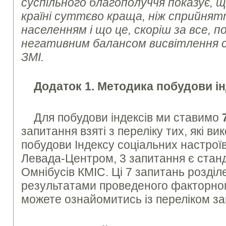
суспільного благополуччя показує, 
країні суттєво краща, ніж сприйнятт
населенням і що це, скоріш за все, п
негативним балансом висвітлення си
ЗМІ.
Додаток 1. Методика побудови ін
Для побудови індексів ми ставимо
запитання взяті з переліку тих, які в
побудови Індексу соціальних настрої
Левада-Центром, 3 запитання є стан
Омнібусів КМІС. Ці 7 запитань розділе
результа­тами проведеного факторног
можете ознайомитись із переліком за