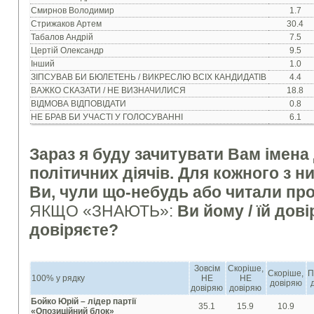
Смирнов Володимир
1.7
Стрижаков Артем
30.4
Табалов Андрій
7.5
Цертій Олександр
9.5
Інший
1.0
ЗІПСУВАВ БИ БЮЛЕТЕНЬ / ВИКРЕСЛЮ ВСІХ КАНДИДАТІВ
4.4
ВАЖКО СКАЗАТИ / НЕ ВИЗНАЧИЛИСЯ
18.8
ВІДМОВА ВІДПОВІДАТИ
0.8
НЕ БРАВ БИ УЧАСТІ У ГОЛОСУВАННІ
6.1
Зараз я буду зачитувати Вам імена
політичних діячів. Для кожного з ни
Ви, чули що-небудь або читали про
ЯКЩО «ЗНАЮТЬ»:
Ви йому / їй дові
довіряєте?
Зовсім
Скоріше,
Скоріше,
П
100% у рядку
НЕ
НЕ
довіряю
довіряю
довіряю
Бойко Юрій – лідер партії
35.1
15.9
10.9
«Опозиційний блок»