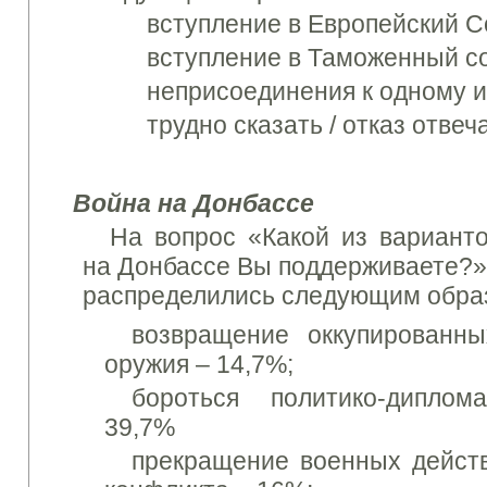
вступление в Европейский 
вступление в Таможенный 
неприсоединения к одному и
трудно сказать / отказ отвеч
Война на
Донбассе
На вопрос «
Какой
из вариант
на
Донбассе
Вы
поддерживаете?
распределились
следующим обра
возвращение
оккупированны
оружия
– 14,7%;
бороться
политико-
диплома
39,7%
прекращение военных
дейст