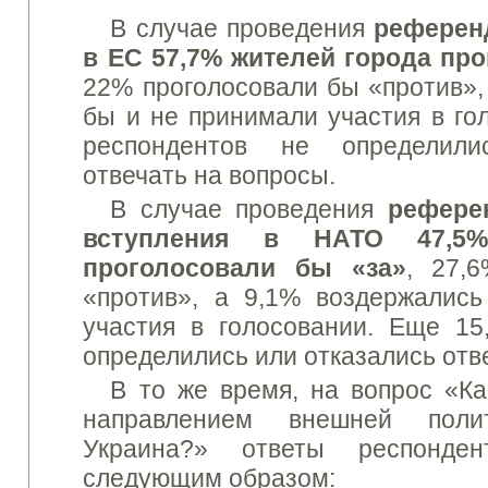
В случае проведения
референ
в ЕС 57,7% жителей города пр
22% проголосовали бы «против»,
бы и не принимали участия в го
респондентов не определили
отвечать на вопросы.
В случае проведения
рефере
вступления в НАТО 47,5%
проголосовали бы «за»
, 27,
«против», а 9,1% воздержалис
участия в голосовании.
Еще 15
определились или отказались отв
В то же время, на вопрос «Ка
направлением внешней пол
Украина?» ответы респонден
следующим образом: