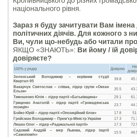
Кропивницького до різних громадсько-
національного рівня.
Зараз я буду зачитувати Вам імена
політичних діячів. Для кожного з ни
Ви, чули що-небудь або читали про
ЯКЩО «ЗНАЮТЬ»:
Ви йому / їй дові
довіряєте?
Н
100% у рядку
Довіряю
дові
Зеленський Володимир – керівник студії
39.8
45.
Квартал-95
Вакарчук Святослав – співак, лідер групи «Океан
35.5
43.
Ельзи»
Тимошенко Юлія – лідер партії «Батьківщина»
29.1
61.
Гриценко Анатолій – лідер партії «Громадянська
23.7
44.
позиція»
Бойко Юрій – лідер партії «Опозиційний блок»
17.8
51
Гройсман Володимир – Прем'єр-Міністр України
17.3
71.
Ляшко Олег – лідер «Радикальної партії»
17.3
72.
Садовий Андрій – мер Львова, лідер партії
15.5
48.
«Самопоміч»