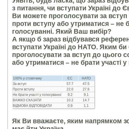
Уявіть, будь ласка, що зараз відб
з питання, чи вступати Україні до 
Ви можете проголосувати за вступ 
проти вступу або утриматися – не б
голосуванні. Який Ваш вибір?
А якщо б зараз відбувався референ
вступати Україні до НАТО. Яким би
проголосувати за вступ до цього с
або утриматися – не брати участі у
100% у стовпчику
ЄС
НАТО
За вступ
57.7
47.5
Проти вступу
22.0
27.6
Не брати участі у голосуванні
9.2
9.1
ВАЖКО СКАЗАТИ
10.2
14.7
ВІДМОВА ВІДПОВІДАТИ
0.9
1.1
Як Ви вважаєте, яким напрямком з
має йти Україна –