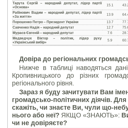
Тарута Сергій – народний депутат, лідер партії
15.1
43.
«Основа»
Рабінович Вадим – народний депутат, лідер партії
13.9
64.
«За життя»
Порошенко Петро – Президент України
13.7
77.
Савченко Надія – народний депутат
12.7
75.
Мураєв Євгеній – народний депутат
7.6
28.
Медведчук Віктор – політик, лідер руху
5.9
60.
«Український вибір»
Довіра до регіональних громадсь
Нижче в таблиці наводяться дані
Кропивницького до різних громадсь
регіонального рівня.
Зараз я буду зачитувати Вам іме
громадсько-політичних діячів. Для
скажіть, чи знаєте Ви, чули що-неб
нього або неї?
ЯКЩО «ЗНАЮТЬ»:
Ви
чи не довіряєте?