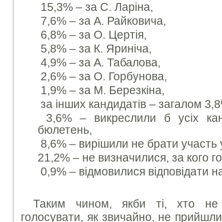
15,3% – за С. Ларіна,
7,6% – за А. Райковича,
6,8% – за О. Цертія,
5,8% – за К. Яриніча,
4,9% – за А. Табалова,
2,6% – за О. Горбунова,
1,9% – за М. Березкіна,
за інших кандидатів – загалом 3,
3,6% – викреслили б усіх канд
бюлетень,
8,6% – вирішили не брати участь 
21,2% – не визначилися, за кого г
0,9% – відмовилися відповідати н
Таким чином, якби ті, хто не
голосувати, як звичайно, не прийшли