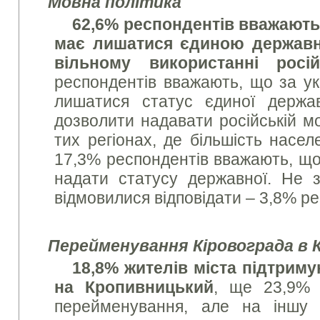
Мовна політика
62,6% респондентів вважають
має лишатися єдиною державн
вільному використанні росі
респондентів вважають, що за у
лишатися статус єдиної держа
дозволити надавати російській мо
тих регіонах, де більшість насе
17,3% респондентів вважають, що 
надати статусу державної. Не з
відмовилися відповідати – 3,8% ре
Перейменування Кіровограда в 
18,8% жителів міста підтрим
на Кропивницький
, ще 23,9% 
перейменування, але на іншу