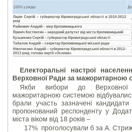
100% у рядку
До
Ларін Сергій – губернатор Кіровоградської області в 2010-2012
році
Райкович Андрій – мер Кропивницького
Яриніч Костянтин – народний депутат від міста Кропивницький
Кузьменко Сергій – губернатор Кіровоградської області
Табалов Андрій – секретар Кропивницької міської ради
Ніколаєнко Андрій – губернатор Кіровоградської області в 2012-
2013 році, голова партії «Основа»
Електоральні настрої населен
Верховної Ради за мажоритарною
Якби вибори до Верховної
мажоритарною системою відбувалися 
брали участь зазначені кандидати 
пропонований респонденту у Додат
міста віком від 18 років –
17% проголосували б за А. Стриж