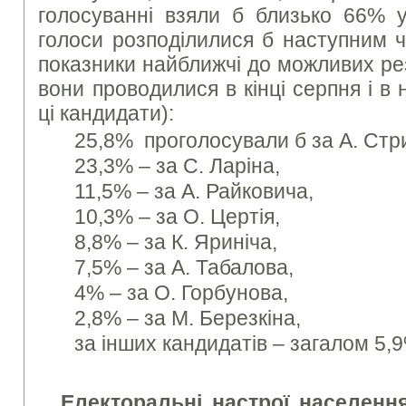
голосуванні взяли б близько 66% ус
голоси розподілилися б наступним ч
показники найближчі до можливих рез
вони проводилися в кінці серпня і в
ці кандидати):
25,8% проголосували б за А. Стр
23,3% – за С. Ларіна,
11,5% – за А. Райковича,
10,3% – за О. Цертія,
8,8% – за К. Яриніча,
7,5% – за А. Табалова,
4% – за О. Горбунова,
2,8% – за М. Березкіна,
за інших кандидатів – загалом 5,
Електоральні настрої населенн