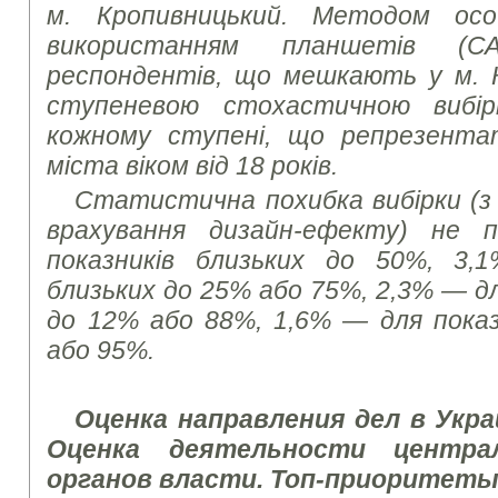
м. Кропивницький. Методом осо
використанням планшетів (С
респондентів, що мешкають у м. К
ступеневою стохастичною вибір
кожному ступені, що репрезента
міста віком від 18 років.
Статистична похибка вибірки (з і
врахування дизайн-ефекту) не 
показників близьких до 50%, 3,
близьких до 25% або 75%, 2,3% — дл
до 12% або 88%, 1,6% — для показ
або 95%.
Оценка направления
дел
в
Укра
Оценка
деятельности центра
органов
власти.
Топ-
приоритет