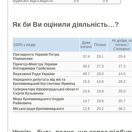
ВІДМОВА ВІДПОВІДАТИ
0.6
0.9
Як би Ви оцінили діяльність…?
Ні добре, ні
Дуже
100% у рядку
Погано
погано /
погано
Середньо
Президента України Петра
37.4
29.1
20.4
Порошенка
Прем’єр-Міністра України
30.2
27.3
27.3
Володимира Гройсмана
Верховної Ради України
49.7
29.0
14.5
Народного депутата від міста
15.2
14.6
28.3
Кропивницький Костянтина Яриніча
Губернатора Кіровоградської області
10.6
10.8
35.5
Сергія Кузьменка
Мера Кропивницького Андрія
14.7
18.6
35.7
Райковича
Міської ради Кропивницького
12.6
20.2
36.2