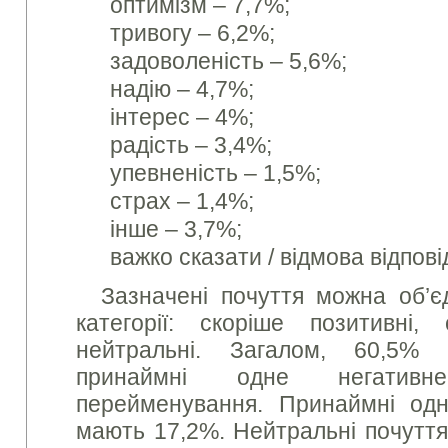
оптимізм – 7,7%;
тривогу – 6,2%;
задоволеність – 5,6%;
надію – 4,7%;
інтерес – 4%;
радість – 3,4%;
упевненість – 1,5%;
страх – 1,4%;
інше – 3,7%;
важко сказати / відмова відпов
Зазначені почуття можна об’є
категорії: скоріше позитивні,
нейтральні. Загалом, 60,5% 
принаймні одне негатив
перейменування. Принаймні одн
мають 17,2%. Нейтральні почуття