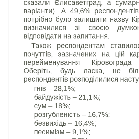
сказали Єлисаветград, а сумар
варіанти). А 49,6% респонденті
потрібно було залишити назву Кі
визначилися зі своєю думко
відповідати на запитання.
Також респондентам ставило
почуттів, зазначених на цій ка
перейменування Кіровограда
Оберіть, будь ласка, не біл
респондентів розподілилися наст
гнів – 28,1%;
байдужість – 21,1%;
сум – 18%;
розгубленість – 16,7%;
безвихідь – 16,4%;
песимізм – 9,1%;