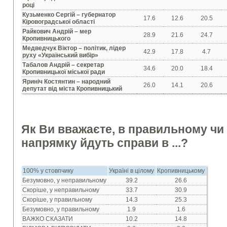
році
Кузьменко Сергій – губернатор
17.6
12.6
20.5
Кіровоградської області
Райкович Андрій – мер
28.9
21.6
24.7
Кропивницького
Медведчук Віктор – політик, лідер
42.9
17.8
4.7
руху «Український вибір»
Табалов Андрій – секретар
34.6
20.0
18.4
Кропивницької міської ради
Яриніч Костянтин – народний
26.0
14.1
20.6
депутат від міста Кропивницький
Як Ви вважаєте, в правильному ч
напрямку йдуть справи в ...?
100% у стовпчику
Україні в цілому
Кропивницькому
Безумовно, у неправильному
39.2
26.6
Скоріше, у неправильному
33.7
30.9
Скоріше, у правильному
14.3
25.3
Безумовно, у правильному
1.9
1.6
ВАЖКО СКАЗАТИ
10.2
14.8