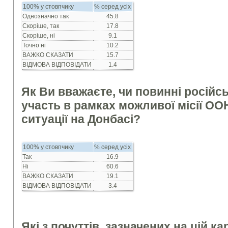
100% у стовпчику
% серед усіх
Однозначно так
45.8
Скоріше, так
17.8
Скоріше, ні
9.1
Точно ні
10.2
ВАЖКО СКАЗАТИ
15.7
ВІДМОВА ВІДПОВІДАТИ
1.4
Як Ви вважаєте, чи повинні російс
участь в рамках можливої місії О
ситуації на Донбасі?
100% у стовпчику
% серед усіх
Так
16.9
Ні
60.6
ВАЖКО СКАЗАТИ
19.1
ВІДМОВА ВІДПОВІДАТИ
3.4
Які з почуттів, зазначених на цій ка