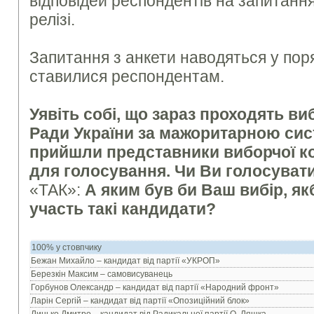
відповідей респондентів на запитання
релізі.
Запитання з анкети наводяться у поря
ставилися респондентам.
Уявіть собі, що зараз проходять в
Ради України за мажоритарною сис
прийшли представники виборчої ком
для голосування. Чи Ви голосувати
«ТАК»:
А яким був би Ваш вибір, я
участь такі кандидати?
100% у стовпчику
Бежан Михайло – кандидат від партії «УКРОП»
Березкін Максим – самовисуванець
Горбунов Олександр – кандидат від партії «Народний фронт»
Ларін Сергій – кандидат від партії «Опозиційний блок»