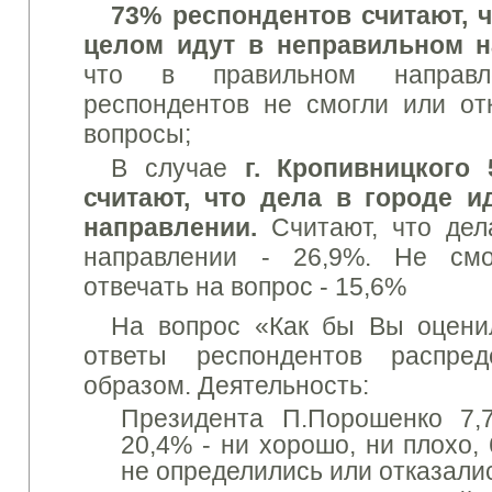
73% респондентов
считают
,
целом
идут
в неправильном
н
что в правильном направ
респондентов не смогли или от
вопросы;
В
случае
г. Кропивницкого
считают, что дела в городе 
направлении.
Считают
,
что
дел
направлении
- 26,9
%.
Не смо
отвечать на
вопрос -
15,6%
На вопрос «Как бы Вы оценил
ответы респондентов распре
образом.
Деятельность:
Президента П.Порошенко 7,
20,4% - ни хорошо, ни плохо, 
не определились или отказалис