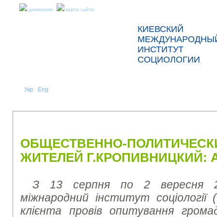
домашняя
карта сайта
КИЕВСКИЙ
МЕЖДУНАРОДНЫ
ИНСТИТУТ
СОЦИОЛОГИИ
Укр
Eng
Рус
|
|
О НАС
НОВОСТИ
ПРЕСС-РЕЛИЗЫ И ОТЧЕТЫ
ОБЩЕСТВЕННО-ПОЛИТИЧЕСК
ЖИТЕЛЕЙ Г.КРОПИВНИЦКИЙ: А
З 13 серпня по 2 вересня 2
міжнародний інститут соціології 
клієнта провів опитування грома