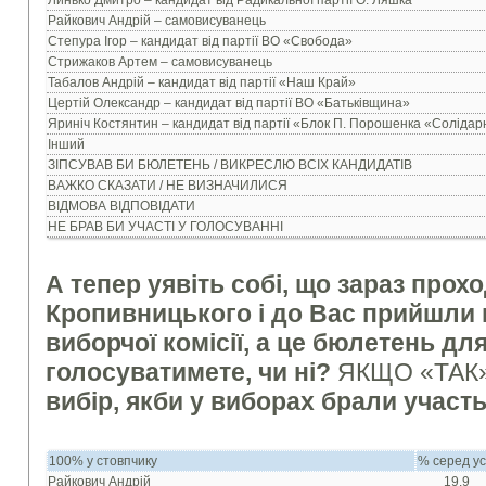
Линько Дмитро – кандидат від Радикальної партії О. Ляшка
Райкович Андрій – самовисуванець
Степура Ігор – кандидат від партії ВО «Свобода»
Стрижаков Артем – самовисуванець
Табалов Андрій – кандидат від партії «Наш Край»
Цертій Олександр – кандидат від партії ВО «Батьківщина»
Яриніч Костянтин – кандидат від партії «Блок П. Порошенка «Солідар
Інший
ЗІПСУВАВ БИ БЮЛЕТЕНЬ / ВИКРЕСЛЮ ВСІХ КАНДИДАТІВ
ВАЖКО СКАЗАТИ / НЕ ВИЗНАЧИЛИСЯ
ВІДМОВА ВІДПОВІДАТИ
НЕ БРАВ БИ УЧАСТІ У ГОЛОСУВАННІ
А тепер уявіть собі, що зараз про
Кропивницького і до Вас прийшли
виборчої комісії, а це бюлетень дл
голосуватимете, чи ні?
ЯКЩО «ТАК
вибір, якби у виборах брали участь
100% у стовпчику
% серед ус
Райкович Андрій
19.9