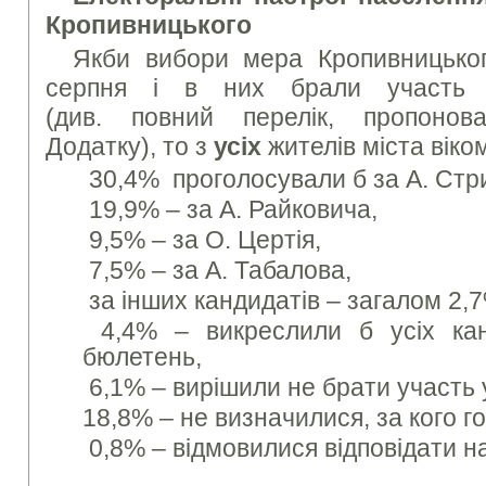
Кропивницького
Якби вибори мера Кропивницького
серпня і в них брали участь з
(див. повний перелік, пропоно
Додатку), то з
усіх
жителів міста віком
30,4% проголосували б за А. Стр
19,9% – за А. Райковича,
9,5% – за О. Цертія,
7,5% – за А. Табалова,
за інших кандидатів – загалом 2,
4,4% – викреслили б усіх канд
бюлетень,
6,1% – вирішили не брати участь 
18,8% – не визначилися, за кого г
0,8% – відмовилися відповідати н