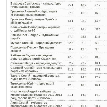
Вакарчук Святослав – співак, лідер
25.1
18.2
27.7
групи «Океан Ельзи»
Гриценко Анатолій – лідер партії
27.8
16.5
16.0
«Громадянська позиція»
Гройсман Володимир – Прем'єр-
43.1
28.2
14.5
Міністр України
Зеленський Володимир – керівник
27.3
18.0
29.5
студії Квартал-95
Ляшко Олег – лідер «Радикальної
47.4
25.5
11.5
партії»
Мураєв Євгеній – народний депутат
22.6
6.1
5.2
Порошенко Петро – Президент
58.7
19.0
9.6
України
Рабінович Вадим – народний
42.9
21.5
10.0
депутат, лідер партії «За життя»
Савченко Надія – народний депутат
52.9
22.7
10.1
Садовий Андрій – мер Львова, лідер
31.9
16.6
13.1
партії «Самопоміч»
Тарута Сергій – народний депутат,
28.6
14.6
12.7
лідер партії «Основа»
Тимошенко Юлія – лідер партії
42.8
18.3
16.1
«Батьківщина»
Ніколаєнко Андрій – губернатор
Кіровоградської області в 2012-2013
21.1
14.9
14.0
році, голова партії «Основа»
Ларін Сергій – губернатор
Кіровоградської області в 2010-2012
24.2
15.4
28.4