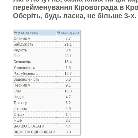
перейменування Кіровограда в Кр
Оберіть, будь ласка, не більше 3-х.
% у стовпчику
% серед усіх
Оптимізм
7.7
Байдужість
21.1
Радість
3.4
Гнів
28.1
Безвихідь
16.4
Упевненість
1.5
Розгубленість
16.7
Задоволеність
5.6
Песимізм
9.1
Сум
18.0
Надію
4.7
Тривогу
6.2
Інтерес
4.0
Страх
1.4
Інше
3.7
ВАЖКО СКАЗАТИ
4.4
ВІДМОВА ВІДПОВІДАТИ
0.9