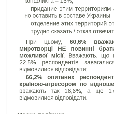
конфликта
– 16%;
придание этим территориям
но
оставить
в
составе
Украины
–
отделение
этих
территорий
о
трудно
сказать
/
отказ
отвеча
При цьому,
60,6% вважа
миротворці НЕ повинні брат
можливої місії
. Вважають, що 
22,5% респондентів завагали
відмовилися відповідати;
66,2% опитаних респонден
країною-агресором по віднош
вважають так 16,6%, а ще 17
відмовилися відповідати.