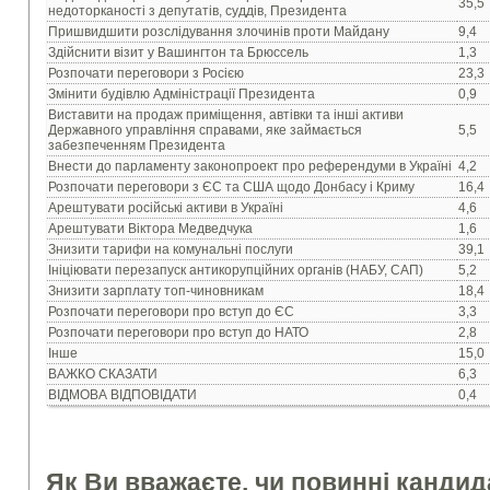
35,5
недоторканості з депутатів, суддів, Президента
Пришвидшити розслідування злочинів проти Майдану
9,4
Здійснити візит у Вашингтон та Брюссель
1,3
Розпочати переговори з Росією
23,3
Змінити будівлю Адміністрації Президента
0,9
Виставити на продаж приміщення, автівки та інші активи
Державного управління справами, яке займається
5,5
забезпеченням Президента
Внести до парламенту законопроект про референдуми в Україні
4,2
Розпочати переговори з ЄС та США щодо Донбасу і Криму
16,4
Арештувати російські активи в Україні
4,6
Арештувати Віктора Медведчука
1,6
Знизити тарифи на комунальні послуги
39,1
Ініціювати перезапуск антикорупційних органів (НАБУ, САП)
5,2
Знизити зарплату топ-чиновникам
18,4
Розпочати переговори про вступ до ЄС
3,3
Розпочати переговори про вступ до НАТО
2,8
Інше
15,0
ВАЖКО СКАЗАТИ
6,3
ВІДМОВА ВІДПОВІДАТИ
0,4
Як Ви вважаєте, чи повинні кандид