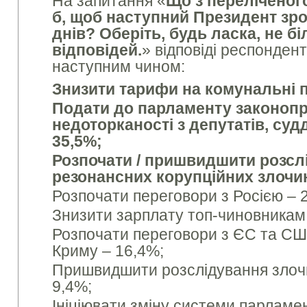
На запитання «
Що з переліченого
б, щоб наступний Президент зро
днів? Оберіть, будь ласка, не бі
відповідей
.
» відповіді респонден
наступним чином:
Знизити тарифи на комунальні п
Подати до парламенту законопр
недоторканості з депутатів, суд
35,5%;
Розпочати / пришвидшити розсл
резонансних корупційних злочин
Розпочати переговори з Росією – 
Знизити зарплату топ-чиновникам
Розпочати переговори з ЄС та СШ
Криму – 16,4%;
Пришвидшити розслідування злоч
9,4%;
Ініціювати зміну системи парламе