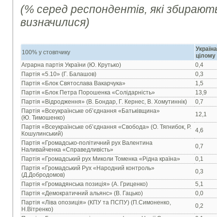
(% серед респондентів, які збирают
визначилися)
Україна
100% у стовпчику
цілому
Аграрна партія України (Ю. Крутько)
0,4
Партія «5.10» (Г. Балашов)
0,3
Партія «Блок Святослава Вакарчука»
1,5
Партія «Блок Петра Порошенка «Солідарність»
13,9
Партія «Відродження» (В. Бондар, Г. Кернес, В. Хомутиннік)
0,7
Партія «Всеукраїнське об’єднання «Батьківщина»
12,1
(Ю. Тимошенко)
Партія «Всеукраїнське об’єднання «Свобода» (О. Тягнибок, Р.
4,6
Кошулинський)
Партія «Громадсько-політичний рух Валентина
0,7
Наливайченка «Справедливість»
Партія «Громадський рух Миколи Томенка «Рідна країна»
0,1
Партія «Громадський Рух «Народний контроль»
0,3
(Д.Добродомов)
Партія «Громадянська позиція» (А. Гриценко)
5,1
Партія «Демократичний альянс» (В. Гацько)
0,0
Партія «Ліва опозиція» (КПУ та ПСПУ) (П.Симоненко,
0,2
Н.Вітренко)