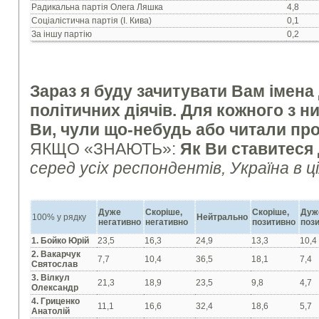
Радикальна партія Олега Ляшка
4,8
Соціалістична партія (І. Кива)
0,1
За іншу партію
0,2
Зараз я буду зачитувати Вам імена
політичних діячів. Для кожного з ни
Ви, чули що-небудь або читали про
ЯКЩО «ЗНАЮТЬ»:
Як Ви ставитеся 
серед усіх респондентів, Україна в ц
Дуже
Скоріше,
Скоріше,
Дуж
100% у рядку
Нейтрально
негативно
негативно
позитивно
поз
1. Бойко Юрій
23,5
16,3
24,9
13,3
10,4
2. Вакарчук
7,7
10,4
36,5
18,1
7,4
Святослав
3. Вілкул
21,3
18,9
23,5
9,8
4,7
Олександр
4. Гриценко
11,1
16,6
32,4
18,6
5,7
Анатолій