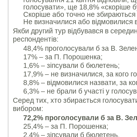
голосувати», ще 18,8% «скоріше б
Скоріше або точно не збираються 
Не визначилися або відмовилися в
Якби другий тур відбувався в середині
респондентів:
48,4% проголосували б за В. Зеле
17% – за П. Порошенка;
1,6% – зіпсували б бюлетень;
17,9% – не визначилися, за кого г
8,8% – відмовилися назвати, за ко
6,3% – не брали б участі у голосув
Серед тих, хто збирається голосувати
вибором:
72,2% проголосували б за В. Зе
25,4% – за П. Порошенка;
2,4% – зіпсували б бюлетень.