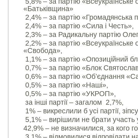
5,8% – за партію «Всеукраїнське 
«Батьківщина»
2,4% – за партію «Громадянська п
2,4% – за партію «Сила і Честь»,
2,3% – за Радикальну партію Оле
2,2% – за партію «Всеукраїнське 
«Свобода»,
1,1% – за партію «Опозиційний бл
0,7% – за партію «Блок Святосла
0,6% – за партію «Об’єднання «С
0,5% – за партію «Наші»,
0,5% – за партію «УКРОП»,
за інші партії – загалом 2,7%,
1% – викреслили б усі партії, зіп
5,1% – вирішили не брати участь 
42,9% – не визначилися, за кого г
3,1% – відмовилися відповідати н