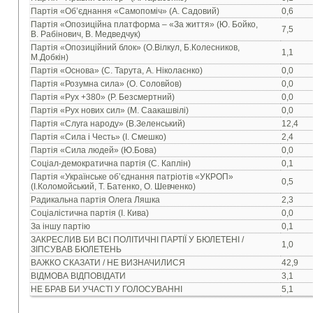
Партія «Об’єднання «Самопоміч» (А. Садовий)
0,6
Партія «Опозиційна платформа – «За життя» (Ю. Бойко,
7,5
В. Рабінович, В. Медведчук)
Партія «Опозиційний блок» (О.Вілкул, Б.Колесников,
1,1
М.Добкін)
Партія «Основа» (С. Тарута, А. Ніколаєнко)
0,0
Партія «Розумна сила» (О. Соловйов)
0,0
Партія «Рух +380» (Р. Безсмертний)
0,0
Партія «Рух нових сил» (М. Саакашвілі)
0,0
Партія «Слуга народу» (В.Зеленський)
12,4
Партія «Сила і Честь» (І. Смешко)
2,4
Партія «Сила людей» (Ю.Бова)
0,0
Соціал-демократична партія (С. Каплін)
0,1
Партія «Українське об’єднання патріотів «УКРОП»
0,5
(І.Коломойський, Т. Батенко, О. Шевченко)
Радикальна партія Олега Ляшка
2,3
Соціалістична партія (І. Кива)
0,0
За іншу партію
0,1
ЗАКРЕСЛИВ БИ ВСІ ПОЛІТИЧНІ ПАРТІЇ У БЮЛЕТЕНІ /
1,0
ЗІПСУВАВ БЮЛЕТЕНЬ
ВАЖКО СКАЗАТИ / НЕ ВИЗНАЧИЛИСЯ
42,9
ВІДМОВА ВІДПОВІДАТИ
3,1
НЕ БРАВ БИ УЧАСТІ У ГОЛОСУВАННІ
5,1