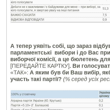
кого голосувати
Дебати не є важливими / є байдужими для мене – при виборі, за
51,3
кого голосувати, я звертаю увагу на інші питання
ВАЖКО СКАЗАТИ
7,5
ВІДМОВА ВІДПОВІДАТИ
0,9
А тепер уявіть собі, що зараз відб
парламентські вибори і до Вас п
виборчої комісії, а це бюлетень дл
[ПЕРЕДАЙТЕ КАРТКУ]
. Ви голосува
«ТАК»:
А яким був би Ваш вибір, як
участь такі партії?
(% серед усіх ре
Україна
100% у стовпчику
цілому
Аграрна партія України (Ю. Крутько)
0,2
Партія «5.10» (Г. Балашов)
0,1