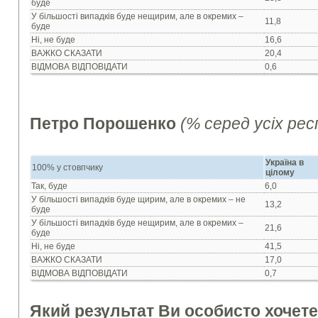
буде
У більшості випадків буде нещирим, але в окремих –
11,8
буде
Ні, не буде
16,6
ВАЖКО СКАЗАТИ
20,4
ВІДМОВА ВІДПОВІДАТИ
0,6
Петро Порошенко
(% серед усіх ре
Україна в
100% у стовпчику
цілому
Так, буде
6,0
У більшості випадків буде щирим, але в окремих – не
13,2
буде
У більшості випадків буде нещирим, але в окремих –
21,6
буде
Ні, не буде
41,5
ВАЖКО СКАЗАТИ
17,0
ВІДМОВА ВІДПОВІДАТИ
0,7
Який результат Ви особисто хочете