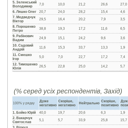
5. Зеленський
7,0
10,0
21,2
26,6
27,0
Володимир
6. Ляшко Олег
20,7
24,0
28,2
15,4
4,6
7. Медведчук
29,5
16,4
20,2
7,9
3,5
Віктор
8. Порошенко
38,8
19,3
17,2
11,6
6,5
Петро
9. Рабінович
24,9
15,1
24,2
9,6
3,6
Вадим
10. Садовий
11,6
15,3
33,7
13,3
1,9
Андрій
11. Смешко
5,0
7,0
22,7
17,2
7,4
Ігор
12. Тимошенко
26,5
22,8
25,0
14,2
5,7
Юлія
(% серед усіх респондентів, Захід)
Дуже
Скоріше,
Скоріше,
Дуж
100% у рядку
Нейтрально
негативно
негативно
позитивно
поз
1. Бойко Юрій
40,0
19,7
20,6
6,3
1,9
2. Вакарчук
5,1
5,7
33,9
25,8
15,7
Святослав
3. Вілкул