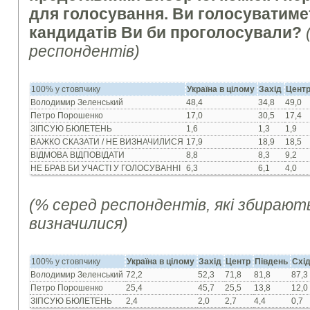
для голосування. Ви голосуватимете
кандидатів Ви би проголосували?
респондентів)
100% у стовпчику
Україна в цілому
Захід
Цент
Володимир Зеленський
48,4
34,8
49,0
Петро Порошенко
17,0
30,5
17,4
ЗІПСУЮ БЮЛЕТЕНЬ
1,6
1,3
1,9
ВАЖКО СКАЗАТИ / НЕ ВИЗНАЧИЛИСЯ
17,9
18,9
18,5
ВІДМОВА ВІДПОВІДАТИ
8,8
8,3
9,2
НЕ БРАВ БИ УЧАСТІ У ГОЛОСУВАННІ
6,3
6,1
4,0
(% серед респондентів, які збирают
визначилися)
100% у стовпчику
Україна в цілому
Захід
Центр
Південь
Схі
Володимир Зеленський
72,2
52,3
71,8
81,8
87,3
Петро Порошенко
25,4
45,7
25,5
13,8
12,0
ЗІПСУЮ БЮЛЕТЕНЬ
2,4
2,0
2,7
4,4
0,7