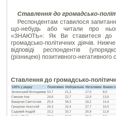
Ставлення до громадсько-політ
Респондентам ставилося запитанн
що-небудь або читали про нь
«ЗНАЮТЬ»: Як Ви ставитеся до 
громадсько-політичних діячів. Нижч
відповіді респондентів (упоря
(різницею) позитивного-негативного 
Ставлення до громадсько-політичн
100% у рядку
Позитивно
Нейтрально
Негативно
Важко с
Зеленський Володимир
53,7
21,2
17,0
8,0
Смешко Ігор
24,6
22,7
12,0
13,0
Вакарчук Святослав
25,4
36,5
18,2
14,4
Гриценко Анатолій
24,3
32,4
27,7
10,5
Садовий Андрій
15,2
33,7
26,9
11,9