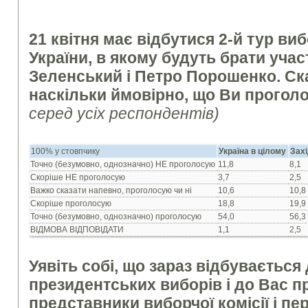
21 квітня має відбутися 2-й тур ви
України, в якому будуть брати уч
Зеленський і Петро Порошенко. Ска
наскільки ймовірно, що Ви прогол
серед усіх респондентів)
100% у стовпчику
Україна в цілому
Зах
Точно (безумовно, однозначно) НЕ проголосую
11,8
8,1
Скоріше НЕ проголосую
3,7
2,5
Важко сказати напевно, проголосую чи ні
10,6
10,8
Скоріше проголосую
18,8
19,9
Точно (безумовно, однозначно) проголосую
54,0
56,3
ВІДМОВА ВІДПОВІДАТИ
1,1
2,5
Уявіть собі, що зараз відбувається
президентських виборів і до Вас 
представники виборчої комісії і п