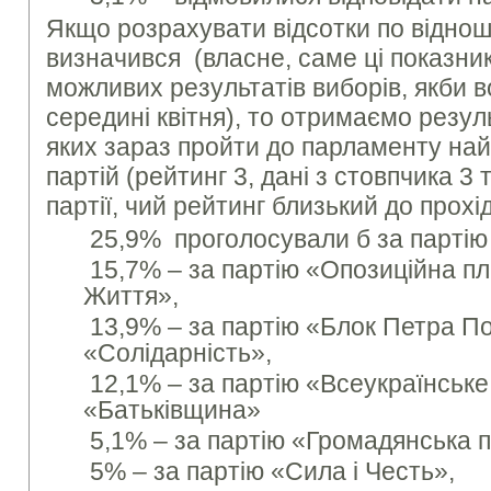
Якщо розрахувати відсотки по віднош
визначився (власне, саме ці показни
можливих результатів виборів, якби 
середині квітня), то отримаємо резул
яких зараз пройти до парламенту на
партій (рейтинг 3, дані з стовпчика 3 т
партії, чий рейтинг близький до прохі
25,9% проголосували б за партію
15,7% – за партію «Опозиційна п
Життя»,
13,9% – за партію «Блок Петра 
«Солідарність»,
12,1% – за партію «Всеукраїнське
«Батьківщина»
5,1% – за партію «Громадянська п
5% – за партію «Сила і Честь»,