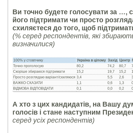
Ви точно будете голосувати за …, 
його підтримати чи просто розгляд
схиляєтеся до того, щоб підтрима
(% серед респондентів, які збирают
визначилися)
100% у стовпчику
Україна в цілому
Захід
Центр
Точно проголосую
80,2
74,2
80,7
Скоріше збираюся підтримати
15,2
19,7
15,2
Просто розглядаю варіант/схиляюся
3,4
5,5
2,6
ВАЖКО СКАЗАТИ
1,1
0,6
1,3
ВІДМОВА ВІДПОВІДАТИ
0,1
0,0
0,2
А хто з цих кандидатів, на Вашу ду
голосів і стане наступним Презид
серед усіх респондентів)