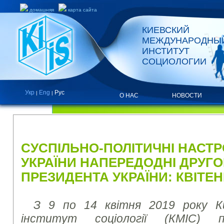
домашняя
карта сайта
КИЕВСКИЙ
МЕЖДУНАРОДНЫ
ИНСТИТУТ
СОЦИОЛОГИИ
Укр
Eng
Рус
|
|
О НАС
НОВОСТИ
ПРЕСС-РЕЛИЗЫ И ОТЧЕТЫ
СУСПІЛЬНО-ПОЛІТИЧНІ НАСТ
УКРАЇНИ НАПЕРЕДОДНІ ДРУГО
ПРЕЗИДЕНТА УКРАЇНИ: КВІТЕН
З 9 по 14 квітня 2019 року Ки
інститут соціології (КМІС) пр