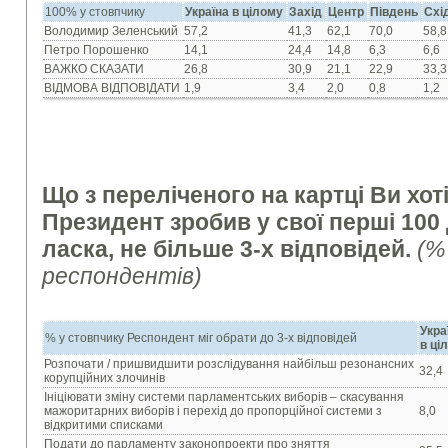
100% у стовпчику
Україна в цілому
Захід
Центр
Південь
Схі
Володимир Зеленський
57,2
41,3
62,1
70,0
58,8
Петро Порошенко
14,1
24,4
14,8
6,3
6,6
ВАЖКО СКАЗАТИ
26,8
30,9
21,1
22,9
33,3
ВІДМОВА ВІДПОВІДАТИ
1,9
3,4
2,0
0,8
1,2
Що з переліченого на картці Ви хот
Президент зробив у свої перші 100 
ласка, не більше 3-х відповідей.
(%
респондентів)
Укра
% у стовпчику Респондент міг обрати до 3-х відповідей
в ці
Розпочати / пришвидшити розслідування найбільш резонансних
32,4
корупційних злочинів
Ініціювати зміну системи парламентських виборів – скасування
мажоритарних виборів і перехід до пропорційної системи з
8,0
відкритими списками
Подати до парламенту законопроекти про зняття