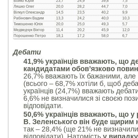
Бойко Юрій
23,7
24,9
39,8
7,5
Ляшко Олег
20,0
28,2
44,7
7,0
Вілкул Олександр
14,5
23,5
40,2
9,9
Рабінович Вадим
13,3
24,2
40,0
10,3
Тимошенко Юлія
20,0
25,0
49,3
5,7
Медведчук Віктор
11,4
20,2
45,9
12,0
Порошенко Петро
18,1
17,2
58,0
6,7
Дебати
41,9% українців вважають, що д
кандидатами обов’язково повин
26,7% вважають їх бажаними, але
(всього – 68,7% хотіли б, щоб деб
українців (24,7%) вважають дебат
6,6% не визначилися зі своєю поз
відповідати.
50,6% українців вважають, що у 
В. Зеленського він буде щирим 
так – 28,4% (ще 21% не визначил
відповідати). Натомість
у випадку