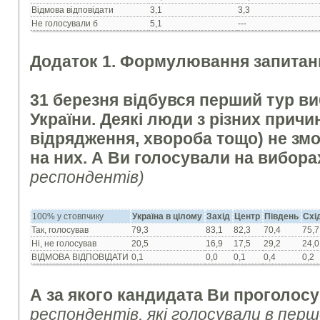
Відмова відповідати
3,1
3,3
Не голосували б
5,1
---
Додаток 1. Формулювання запитань
31 березня відбувся перший тур в
України. Деякі люди з різних причи
відрядження, хвороба тощо) не зм
на них. А Ви голосували на вибор
респондентів)
100% у стовпчику
Україна в цілому
Захід
Центр
Південь
Схі
Так, голосував
79,3
83,1
82,3
70,4
75,7
Ні, не голосував
20,5
16,9
17,5
29,2
24,0
ВІДМОВА ВІДПОВІДАТИ
0,1
0,0
0,1
0,4
0,2
А за якого кандидата Ви проголос
респондентів, які голосували в перш