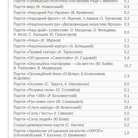
Партія «Громадсько-політична платформа Надії Савченко»
0,1
Партія миру (В. Новинський)
0,3
Партія «Народний Рух України» (В. Кривенко)
0,2
Партія «Народний фронт» (А. Яценюк, А.Аваков, О. Турчинов)
0,3
Партія «Національних рух «Державницька ініціатива Яроша»
0,3
Партія «Наш край» (співголови: О. Мазурчак, О. Фельдман,
0,0
А. Кіссе, С. Кальцев, Ю. Гранатуров)
Партія «Наші» (Є. Мураєв)
1,1
Партія «Національний корпус» (А. Білецький)
0,5
Партія «Правий сектор» (А. Тарасенко)
0,2
Партія «Об’єднання «Самопоміч» (А. Садовий)
1,4
Партія «Опозиційна платформа – «За життя» (Ю. Бойко,
15,7
В. Рабінович, В. Медведчук)
Партія «Опозиційний блок» (О.Вілкул, Б.Колесников,
2,3
М.Добкін)
Партія «Основа» (С. Тарута, А. Ніколаєнко)
0,0
Партія «Розумна сила» (О. Соловйов)
0,1
Партія «Рух +380» (Р. Безсмертний)
0,1
Партія «Рух нових сил» (М. Саакашвілі)
0,1
Партія «Слуга народу» (В.Зеленський)
25,9
Партія «Сила і Честь» (І. Смешко)
5,0
Партія «Сила людей» (Ю.Бова)
0,0
Соціал-демократична партія (С. Каплін)
0,2
Партія «Українське об’єднання патріотів «УКРОП»
1,0
(І.Коломойський, Т. Батенко, О. Шевченко)