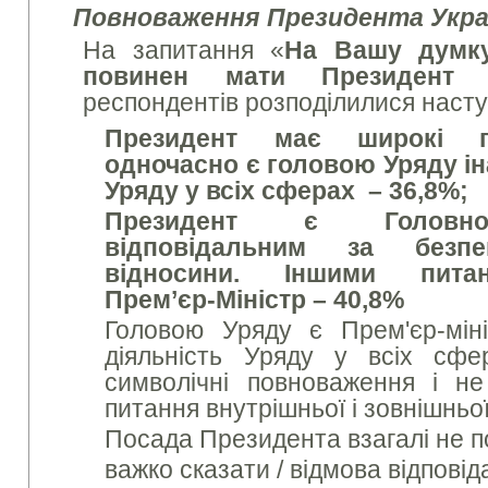
Повноваження Президента Укра
На запитання «
На Вашу думку
повинен мати Президент У
респондентів розподілилися наст
Президент має широкі п
одночасно є головою Уряду і
н
Уряду у всіх сферах
– 36,8%;
Президент є Головно
відповідальним за безп
відносини. Іншими пита
Прем’єр-Міністр
– 40,8%
Головою Уряду є Прем'єр-міні
діяльність Уряду у всіх сф
символічні повноваження і н
питання внутрішньої і зовнішньої
Посада Президента взагалі не п
важко сказати / відмова відповід