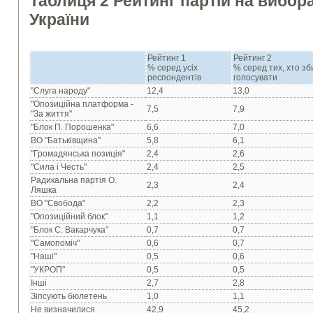
Таблиця 2 Рейтинг партій на вибор
України
Рейтинг 1
Рейтинг 2
% серед усіх
% серед тих, хто з
респондентів
голосувати
"Слуга народу"
12,4
13,0
"Опозиційна платформа -
7,5
7,9
"За життя"
"Блок П. Порошенка"
6,6
7,0
ВО "Батьківщина"
5,8
6,1
"Громадянська позиція"
2,4
2,6
"Сила і Честь"
2,4
2,5
Радикальна партія О.
2,3
2,4
Ляшка
ВО "Свобода"
2,2
2,3
"Опозиційний блок"
1,1
1,2
"Блок С. Вакарчука"
0,7
0,7
"Самопоміч"
0,6
0,7
"Наші"
0,5
0,6
"УКРОП"
0,5
0,5
Інші
2,7
2,8
Зіпсують бюлетень
1,0
1,1
Не визначилися
42,9
45,2