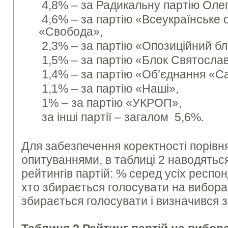
4,8% – за Радикальну партію Оле
4,6% – за партію «Всеукраїнське 
«Свобода»,
2,3% – за партію «Опозиційний бл
1,5% – за партію «Блок Святосла
1,4% – за партію «Об’єднання «С
1,1% – за партію «Наші»,
1% – за партію «УКРОП»,
за інші партії – загалом 5,6%.
Для забезпечення коректності порівн
опитуваннями, в таблиці 2 наводятьс
рейтингів партій: % серед усіх респон
хто збирається голосувати на вибора
збирається голосувати і визначився з