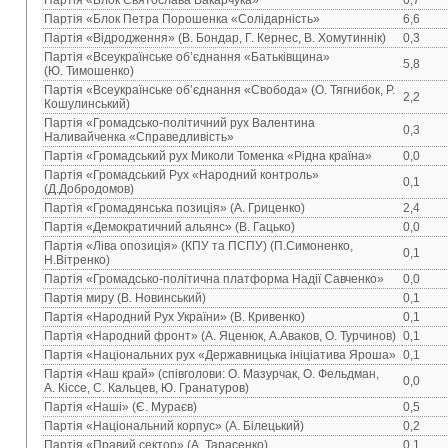
Партія «Блок Святослава Вакарчука»
0,7
Партія «Блок Петра Порошенка «Солідарність»
6,6
Партія «Відродження» (В. Бондар, Г. Кернес, В. Хомутиннік)
0,3
Партія «Всеукраїнське об’єднання «Батьківщина»
5,8
(Ю. Тимошенко)
Партія «Всеукраїнське об’єднання «Свобода» (О. Тягнибок, Р.
2,2
Кошулинський)
Партія «Громадсько-політичний рух Валентина
0,3
Наливайченка «Справедливість»
Партія «Громадський рух Миколи Томенка «Рідна країна»
0,0
Партія «Громадський Рух «Народний контроль»
0,1
(Д.Добродомов)
Партія «Громадянська позиція» (А. Гриценко)
2,4
Партія «Демократичний альянс» (В. Гацько)
0,0
Партія «Ліва опозиція» (КПУ та ПСПУ) (П.Симоненко,
0,1
Н.Вітренко)
Партія «Громадсько-політична платформа Надії Савченко»
0,0
Партія миру (В. Новинський)
0,1
Партія «Народний Рух України» (В. Кривенко)
0,1
Партія «Народний фронт» (А. Яценюк, А.Аваков, О. Турчинов)
0,1
Партія «Національних рух «Державницька ініціатива Яроша»
0,1
Партія «Наш край» (співголови: О. Мазурчак, О. Фельдман,
0,0
А. Кіссе, С. Кальцев, Ю. Гранатуров)
Партія «Наші» (Є. Мураєв)
0,5
Партія «Національний корпус» (А. Білецький)
0,2
Партія «Правий сектор» (А. Тарасенко)
0,1