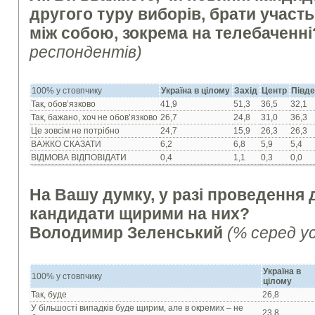
другого туру виборів, брати участь
між собою, зокрема на телебаченні
респондентів)
100% у стовпчику
Україна в цілому
Захід
Центр
Півд
Так, обов’язково
41,9
51,3
36,5
32,1
Так, бажано, хоч не обов’язково
26,7
24,8
31,0
36,3
Це зовсім не потрібно
24,7
15,9
26,3
26,3
ВАЖКО СКАЗАТИ
6,2
6,8
5,9
5,4
ВІДМОВА ВІДПОВІДАТИ
0,4
1,1
0,3
0,0
На Вашу думку, у разі проведення д
кандидати щирими на них?
Володимир Зеленський
(% серед у
Україна в
100% у стовпчику
цілому
Так, буде
26,8
У більшості випадків буде щирим, але в окремих – не
23,8