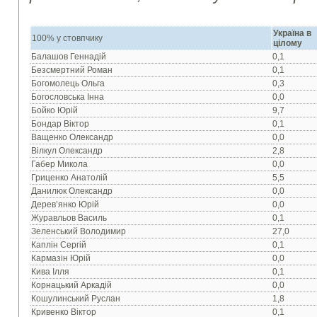
Україна в
100% у стовпчику
цілому
Балашов Геннадій
0,1
Безсмертний Роман
0,1
Богомолець Ольга
0,3
Богословська Інна
0,0
Бойко Юрій
9,7
Бондар Віктор
0,1
Ващенко Олександр
0,0
Вілкул Олександр
2,8
Габер Микола
0,0
Гриценко Анатолій
5,5
Данилюк Олександр
0,0
Дерев’янко Юрій
0,0
Журавльов Василь
0,1
Зеленський Володимир
27,0
Каплін Сергій
0,1
Кармазін Юрій
0,0
Кива Ілля
0,1
Корнацький Аркадій
0,0
Кошулинський Руслан
1,8
Кривенко Віктор
0,1