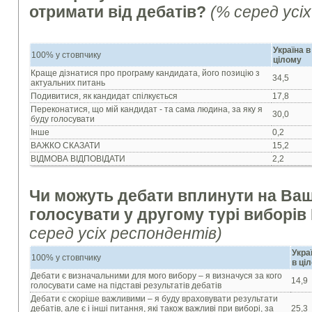
отримати від дебатів
?
(% серед усі
Україна в
100% у стовпчику
цілому
Краще дізнатися про програму кандидата, його позицію з
34,5
актуальних питань
Подивитися, як кандидат спілкується
17,8
Переконатися, що мій кандидат - та сама людина, за яку я
30,0
буду голосувати
Інше
0,2
ВАЖКО СКАЗАТИ
15,2
ВІДМОВА ВІДПОВІДАТИ
2,2
Чи можуть дебати вплинути на Ваше
голосувати у другому турі виборів
серед усіх респондентів)
Укра
100% у стовпчику
в ці
Дебати є визначальними для мого вибору – я визначуся за кого
14,9
голосувати саме на підставі результатів дебатів
Дебати є скоріше важливими – я буду враховувати результати
дебатів, але є і інші питання, які також важливі при виборі, за
25,3