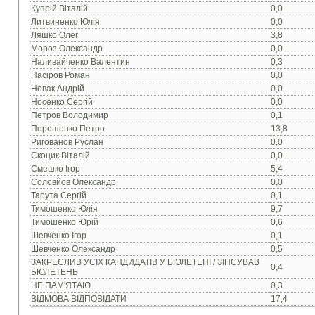
Купрій Віталій
0,0
Литвиненко Юлія
0,0
Ляшко Олег
3,8
Мороз Олександр
0,0
Наливайченко Валентин
0,3
Насіров Роман
0,0
Новак Андрій
0,0
Носенко Сергій
0,0
Петров Володимир
0,1
Порошенко Петро
13,8
Ригованов Руслан
0,0
Скоцик Віталій
0,0
Смешко Ігор
5,4
Соловйов Олександр
0,0
Тарута Сергій
0,1
Тимошенко Юлія
9,7
Тимошенко Юрій
0,6
Шевченко Ігор
0,1
Шевченко Олександр
0,5
ЗАКРЕСЛИВ УСІХ КАНДИДАТІВ У БЮЛЕТЕНІ / ЗІПСУВАВ
0,4
БЮЛЕТЕНЬ
НЕ ПАМ'ЯТАЮ
0,3
ВІДМОВА ВІДПОВІДАТИ
17,4