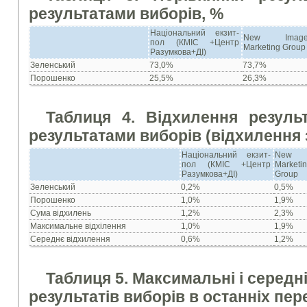
результатами виборів, %
Національний екзит-
New Imag
пол (КМІС +Центр
Marketing Group
Разумкова+ДІ)
Зеленський
73,0%
73,7%
Порошенко
25,5%
26,3%
Таблиця 4. Відхилення результ
результатами виборів (відхилення 
Національний екзит-
New 
пол (КМІС +Центр
Marketi
Разумкова+ДІ)
Group
Зеленський
0,2%
0,5%
Порошенко
1,0%
1,9%
Сума відхилень
1,2%
2,3%
Максимальне відхілення
1,0%
1,9%
Середнє відхилення
0,6%
1,2%
Таблиця 5. Максимальні і середн
результатів виборів в останніх пе