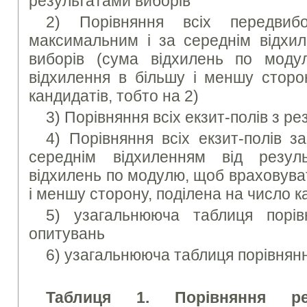
результатами виборів
2) Порівняння всіх передвиб
максимальним і за середнім відхил
виборів (сума відхилень по моду
відхилення в більшу і меншу сторо
кандидатів, тобто на 2)
3) Порівняння всіх екзит-полів з р
4) Порівняння всіх екзит-полів 
середнім відхиленням від резуль
відхилень по модулю, щоб враховува
і меншу сторону, поділена на число к
5) узагальнююча таблиця порів
опитувань
6) узагальнююча таблиця порівнянн
Таблиця 1. Порівняння рез