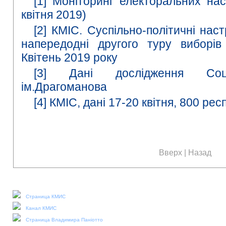
[1]
Моніторинг електоральних наст
квітня 2019)
[2]
КМІС. Суспільно-політичні нас
напередодні другого туру виборів
Квітень 2019 року
[3]
Дані дослідження Соці
ім.Драгоманова
[4]
КМІС, дані 17-20 квітня, 800 рес
Вверх
|
Назад
Наши социальные медиа:
Страница КМИС
Канал КМИС
Страница Владимира Паніотто