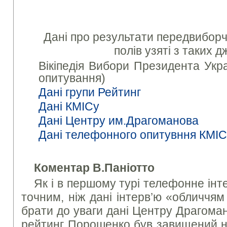
Дані про результати передвиборчи
полів узяті з таких д
Вікіпедія Вибори Президента Укра
опитування)
Дані групи Рейтинг
Дані КМІСу
Дані Центру им.Драгоманова
Дані телефонного опитувння КМІ
Коментар В.Паніотто
Як і в першому турі телефонне ін
точним, ніж дані інтерв’ю «обличчя
брати до уваги дані Центру Драгоман
рейтинг Порошенко був завищений на