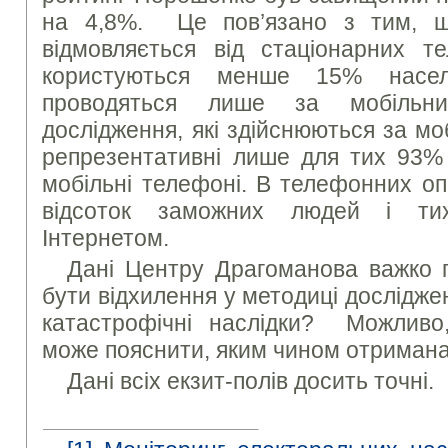
на 4,8%. Це пов’язано з тим, 
відмовляється від стаціонарних т
користуються менше 15% насел
проводяться лише за мобільн
дослідження, які здійснюються за м
репрезентативні лише для тих 93% 
мобільні телефоні. В телефонних о
відсоток заможних людей і тих
Інтернетом.
Дані Центру Драгоманова важко п
бути відхилення у методиці дослідже
катастрофічні наслідки? Можливо
може пояснити, яким чином отримана
Дані всіх екзит-полів досить точні.