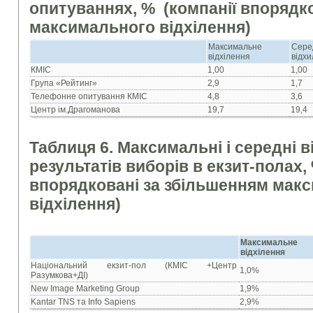
опитуваннях, % (компанії впорядк
максимального відхілення)
Максимальне
Сере
відхілення
відх
КМІС
1,00
1,00
Група «Рейтинг»
2,9
1,7
Телефонне опитування КМІС
4,8
3,6
Центр ім.Драгоманова
19,7
19,4
Таблиця 6. Максимальні і середні в
результатів виборів в екзит-полах,
впорядковані за збільшенням мак
відхілення)
Максимальне
відхілення
Національний екзит-пол (КМІС +Центр
1,0%
Разумкова+ДІ)
New Image Marketing Group
1,9%
Kantar TNS та Info Sapiens
2,9%