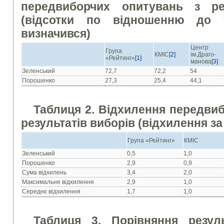
передвиборчих опитувань з ре
(відсотки по відношенню до 
визначився)
Центр
Група
КМІС
[2]
ім.Драго-
«Рейтинг»
[1]
манова
[3]
Зеленський
72,7
72,2
54
Порошенко
27,3
25,4
44,1
Таблиця 2. Відхилення передви
результатів виборів (відхилення з
Група «Рейтинг»
КМІС
Зеленський
0,5
1,0
Порошенко
2,9
0,9
Сума відхилень
3,4
2,0
Максимальне відхилення
2,9
1,0
Середнє відхилення
1,7
1,0
Таблиця 3. Порівняння резуль