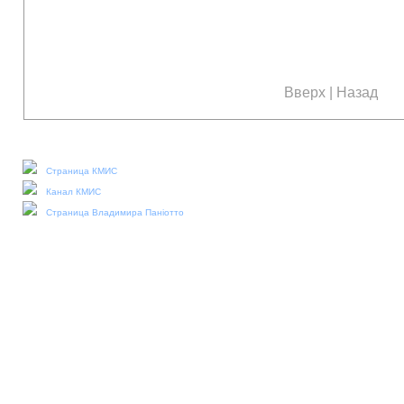
Вверх
|
Назад
Наши социальные медиа:
Страница КМИС
Канал КМИС
Страница Владимира Паніотто