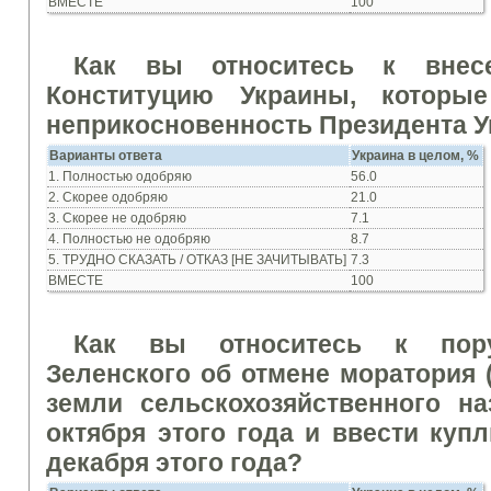
ВМЕСТЕ
100
Как вы относитесь к внес
Конституцию Украины, которы
неприкосновенность Президента 
Вар
и
ант
ы
ответа
Укра
ина в ц
елом, %
1. Полностью одобряю
56.0
2. Скорее одобряю
21.0
3. Скорее не одобряю
7.1
4. Полностью не одобряю
8.7
5. ТРУДНО СКАЗАТЬ / ОТКАЗ [НЕ ЗАЧИТЫВАТЬ]
7.3
ВМЕСТЕ
100
Как вы относитесь к пору
Зеленского об отмене моратория 
земли сельскохозяйственного н
октября этого года и ввести куп
декабря этого года
?