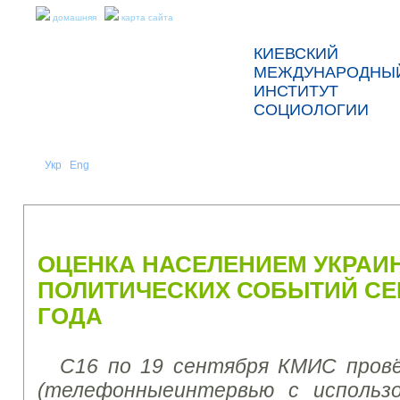
домашняя
карта сайта
КИЕВСКИЙ
МЕЖДУНАРОДНЫ
ИНСТИТУТ
СОЦИОЛОГИИ
Укр
Eng
Рус
|
|
О НАС
НОВОСТИ
ПРЕСС-РЕЛИЗЫ И ОТЧЕТЫ
ОЦЕНКА НАСЕЛЕНИЕМ УКРАИ
ПОЛИТИЧЕСКИХ СОБЫТИЙ СЕН
ГОДА
С
16 по 19
сентября
КМ
И
С пров
(телефонн
ые
и
нтерв
ь
ю
с использ