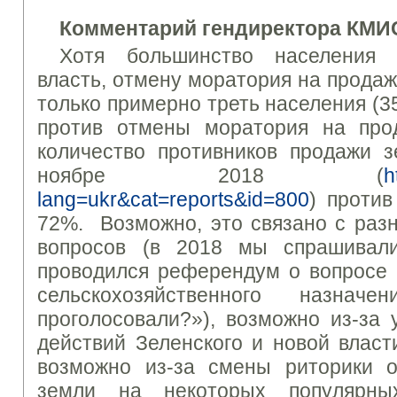
Ком
м
ентар
ий
гендиректора КМ
И
Хотя большинство населения 
власть, отмену моратория на прода
только примерно треть населения (3
против отмены моратория на пр
количество противников продажи 
ноябре 2018 (
h
lang=ukr&cat=reports&id=800
) проти
72%. Возможно, это связано с раз
вопросов (в 2018 мы спрашивал
проводился референдум о вопросе 
сельскохозяйственного назн
проголосовали?»), возможно из-за 
действий Зеленского и новой власт
возможно из-за смены риторики о
земли на некоторых популярны