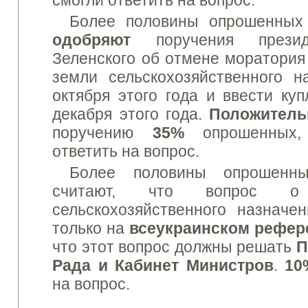
смогли ответить на вопрос.
Более половины опрошенных 
одобряют
поручения презид
Зеленского об отмене моратория 
земли сельскохозяйственного н
октября этого года и ввести ку
декабря этого года.
Положитель
поручению
35%
опрошенных
ответить на вопрос.
Более половины опрошенны
считают, что вопрос о
сельскохозяйственного назначе
только на
всеукраинском рефер
что этот вопрос должны решать
П
Рада и Кабинет Министров
.
10
на вопрос.