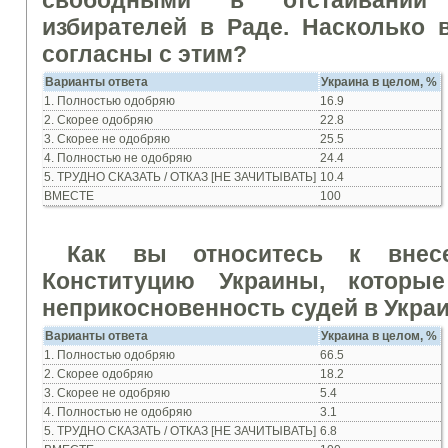
свободными в отстаивании
избирателей в Раде. Насколько
согласны с этим
?
Вар
и
ант
ы
ответа
Укра
ина в ц
елом, %
1. Полностью одобряю
16.9
2. Скорее одобряю
22.8
3. Скорее не одобряю
25.5
4. Полностью не одобряю
24.4
5. ТРУДНО СКАЗАТЬ / ОТКАЗ [НЕ ЗАЧИТЫВАТЬ]
10.4
ВМЕСТЕ
100
Как вы относитесь к внес
Конституцию Украины, которы
неприкосновенность судей в Укра
Вар
и
ант
ы
ответа
Укра
ина в ц
елом, %
1. Полностью одобряю
66.5
2. Скорее одобряю
18.2
3. Скорее не одобряю
5.4
4. Полностью не одобряю
3.1
5. ТРУДНО СКАЗАТЬ / ОТКАЗ [НЕ ЗАЧИТЫВАТЬ]
6.8