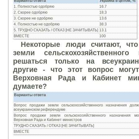
Вар
и
ант
ы
ответа
Укра
ина в ц
елом, %
1. Полностью одобряю
16.7
2. Скорее одобряю
18.3
3. Скорее не одобряю
13.6
4. Полностью не одобряю
38.3
5. ТРУДНО СКАЗАТЬ / ОТКАЗ [НЕ ЗАЧИТЫВАТЬ]
13.1
ВМЕСТЕ
100
Некоторые люди считают, чт
земли сельскохозяйственного 
решаться только на всеукраин
другие - что этот вопрос могу
Верховная Рада и Кабинет ми
думаете
?
Вар
и
ант
ы
ответа
Вопрос продажи земли сельскохозяйственного назначения дол
всеукраинском референдуме
Вопрос продажи земли сельскохозяйственного назначения мо
Верховная Рада и Кабинет министров
ТРУДНО СКАЗАТЬ / ОТКАЗ [НЕ ЗАЧИТЫВАТЬ]
ВМЕСТЕ