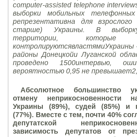
computer-assisted telephone interview
в
ы
б
о
рки моб
и
льн
ы
х телефонн
ы
х
репрезентативна для
взрослого
старше
) Укра
и
н
ы
.
В
в
ы
б
о
рк
тер
р
итор
ии
,
которые в
контрол
ируются
властями
Укра
и
н
ы
район
ы
Донецк
ой
и
Луганской обла
проведено 1
500
и
нтерв
ь
ю,
оши
вероятностью
0,95 не
превышает
2
Абсолютное большинство у
отмену неприкосновенности н
Украины (89%), судей (85%) и 
(77%). Вместе с тем, почти 40% со
депутатской неприкоснове
зависимость депутатов от пре