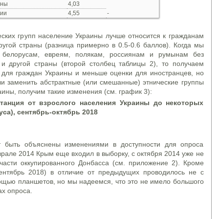
ины
4,03
рии
4,55
-
еских групп население Украины лучше относится к гражданам
ругой страны (разница примерно в 0.5-0.6 баллов). Когда мы
 белорусам, евреям, полякам, россиянам и румынам без
и другой страны (второй столбец таблицы 2), то получаем
 для граждан Украины и меньше оценки для иностранцев, но
и заменить абстрактные (или смешанные) этнические группы
ины, получим такие изменения (см. график 3):
танция от взрослого населения Украины до некоторых
уса), сентябрь-октябрь 2018
 быть объяснены изменениями в доступности для опроса
рале 2014 Крым еще входил в выборку, с октября 2014 уже не
части оккупированного Донбасса (см. приложение 2). Кроме
сентябрь 2018) в отличие от предыдущих проводилось не с
щью планшетов, но мы надеемся, что это не имело большого
ах опроса.