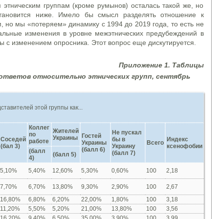
этническим группам (кроме румынов) осталась такой же, но
тановится ниже. Имело бы смысл разделять отношение к
 но мы «потеряем» динамику с 1994 до 2019 года, то есть не
альные изменения в уровне межэтнических предубеждений в
 с изменением опросника. Этот вопрос еще дискутируется.
Приложение
1. Таблицы
 ответов относительно этнических групп, сентябрь
ставителей этой группы как...
Коллег
Жителей
Не пускал
по
Гостей
Украины
Соседей
бы в
Индекс
работе
Украины
Всего
(бал 3)
Украину
ксенофобии
(балл 6)
(балл
(балл 7)
(балл 5)
4)
5,10%
5,40%
12,60%
5,30%
0,60%
100
2,18
7,70%
6,70%
13,80%
9,30%
2,90%
100
2,67
16,80%
6,80%
6,20%
22,00%
1,80%
100
3,18
11,20%
5,50%
5,20%
21,00%
13,80%
100
3,56
16,20%
9,40%
6,50%
35,00%
3,90%
100
3,99