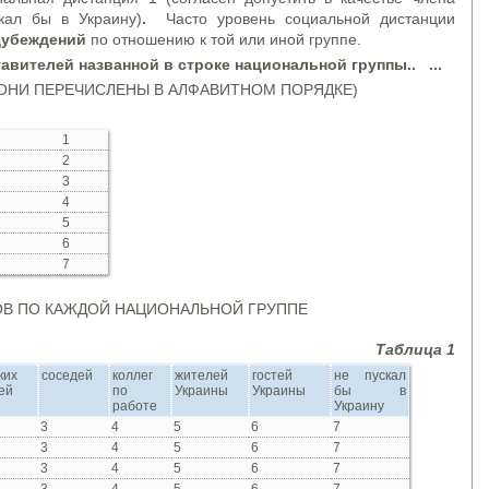
кал бы в Украину)
.
Часто уровень социальной дистанции
дубеждений
по отношению к той или иной группе.
авителей названной в строке национальной группы.. ...
Е ОНИ ПЕРЕЧИСЛЕНЫ В АЛФАВИТНОМ ПОРЯДКЕ)
1
2
3
4
5
6
7
В ПО КАЖДОЙ НАЦИОНАЛЬНОЙ ГРУППЕ
Таблица 1
ких
соседей
коллег
жителей
гостей
не пускал
ей
по
Украины
Украины
бы в
работе
Украину
3
4
5
6
7
3
4
5
6
7
3
4
5
6
7