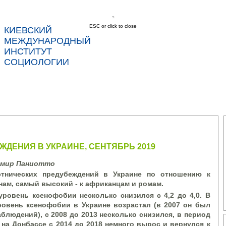
ESC or click to close
КИЕВСКИЙ
соц
МЕЖДУНАРОДНЫЙ
ИНСТИТУТ
СОЦИОЛОГИИ
С
НОВОСТИ
УСЛУГИ
ДАННЫЕ
КОНТ
ДЕНИЯ В УКРАИНЕ, СЕНТЯБРЬ 2019
имир Паниотто
тнических предубеждений в Украине по отношению к
нам, самый высокий - к африканцам и ромам.
 уровень ксенофобии несколько снизился с 4,2 до 4,0. В
ровень ксенофобии в Украине возрастал (в 2007 он был
блюдений), с 2008 до 2013 несколько снизился, в период
на Донбассе с 2014 до 2018 немного вырос и вернулся к