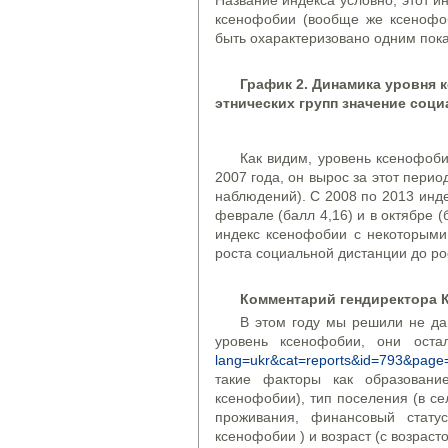
Название индекса условно, этот и
ксенофобии (вообще же ксенофо
быть охарактеризовано одним пока
График 2. Динамика уровня к
этнических групп значение соци
Как видим, уровень ксенофоби
2007 года, он вырос за этот перио
наблюдений). С 2008 по 2013 инде
феврале (балл 4,16) и в октябре (
индекс ксенофобии с некоторыми 
роста социальной дистанции до рос
Комментарий гендиректора 
В этом году мы решили не да
уровень ксенофобии, они ост
lang=ukr&cat=reports&id=793&pag
такие факторы как образовани
ксенофобии), тип поселения (в се
проживания, финансовый стату
ксенофобии ) и возраст (с возраст