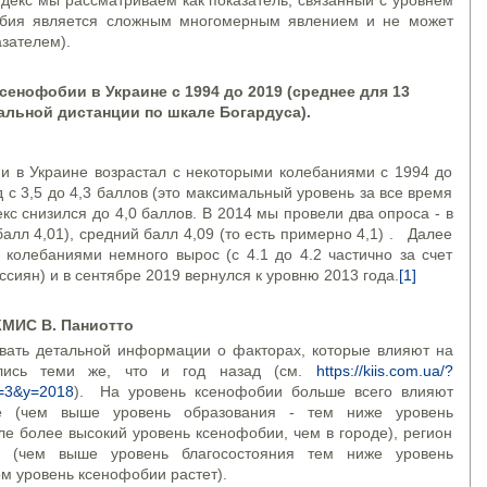
ндекс мы рассматриваем как показатель, связанный с уровнем
бия является сложным многомерным явлением и не может
зателем).
сенофобии в Украине с 1994 до 2019 (среднее для 13
альной дистанции по шкале Богардуса).
и в Украине возрастал с некоторыми колебаниями с 1994 до
д с 3,5 до 4,3 баллов (это максимальный уровень за все время
кс снизился до 4,0 баллов. В 2014 мы провели два опроса - в
балл 4,01), средний балл 4,09 (то есть примерно 4,1) . Далее
колебаниями немного вырос (с 4.1 до 4.2 частично за счет
сиян) и в сентябре 2019 вернулся к уровню 2013 года.
[1]
КМИС В. Паниотто
вать детальной информации о факторах, которые влияют на
ались теми же, что и год назад (см.
https://kiis.com.ua/?
e=3&y=2018
). На уровень ксенофобии больше всего влияют
е (чем выше уровень образования - тем ниже уровень
ле более высокий уровень ксенофобии, чем в городе), регион
с (чем выше уровень благосостояния тем ниже уровень
ом уровень ксенофобии растет).