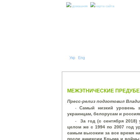
домашняя
карта сайта
Укр
Eng
Рус
|
|
О НА
ПРЕСС-РЕЛИЗЫ И ОТЧЕТЫ
МЕЖЭТНИЧЕСКИЕ ПРЕДУБЕЖ
Пресс-релиз подготовил Влад
-
Самый низкий уровень э
украинцам, белорусам и россия
-
За год (с сентября 2018)
целом же с 1994 по 2007 год у
самым высоким за все время на
после аннексии Крыма и войны 