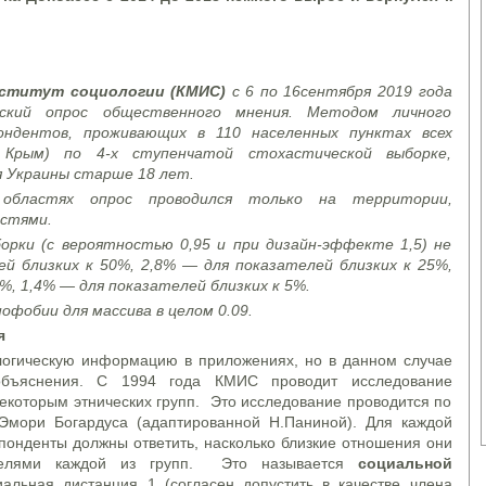
ститут социологии (КМИС)
с 6 по 16
сентября 2019 года
нский опрос общественного мнения. Методом личного
ндентов, проживающих в 110 населенных пунктах всех
 Крым) по 4-х ступенчатой стохастической выборке,
 Украины старше 18 лет.
областях опрос проводился только на территории,
астями.
рки (с вероятностью 0,95 и при дизайн-эффекте 1,5) не
й близких к 50%, 2,8% — для показателей близких к 25%,
%, 1,4% — для показателей близких к 5%.
офобии для массива в целом 0.09.
я
огическую информацию в приложениях, но в данном случае
объяснения. С 1994 года КМИС проводит исследование
екоторым этнических групп. Это исследование проводится по
Эмори Богардуса (адаптированной Н.Паниной). Для каждой
спонденты должны ответить, насколько близкие отношения они
ителями каждой из групп. Это называется
социальной
альная дистанция 1 (согласен допустить в качестве члена