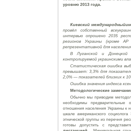
уровню 2013 года.
Киевский м
еждународный
ин
провёл собственный всеукраи
интервью опрошено 2035 респо
регионов Украины (кроме АР
репрезентативной для населения
В Луганской и Донецкой 
контролируемой украинскими вл
Статистическая ошибка выбо
превышает: 3,3% для показателе
2,0% — показателей близких к 10
Ошибка значения индекса ксен
Методологические замечани
Обычно мы приводим методол
необходимы предварительные 
отношения населения Украины к н
шкале американского социолога 
этнической группы из перечня ре
готовы допустить с представ
дистанцией.
Минимальная соци