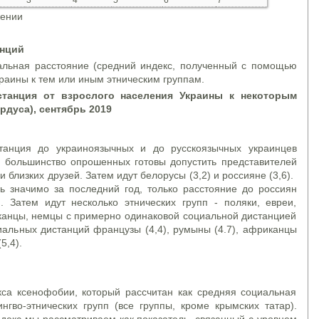
3
4
5
6
7
жении
анций
альная расстояние (средний индекс, полученный с помощью
раины к тем или иным этническим группам.
станция от взрослого населения Украины к некоторым
рдуса), сентябрь 2019
анция до украиноязычных и до русскоязычных украинцев
о), большинство опрошенных готовы допустить представителей
и близких друзей. Затем идут белорусы (3,2) и россияне (3,6).
ь значимо за последний год, только расстояние до россиян
. Затем идут несколько этнических групп - поляки, евреи,
канцы, немцы с примерно одинаковой социальной дистанцией
иальных дистанций французы (4,4), румыны (4.7), африканцы
5,4).
са ксенофобии, который рассчитан как средняя социальная
нгво-этнических групп (все группы, кроме крымских татар).