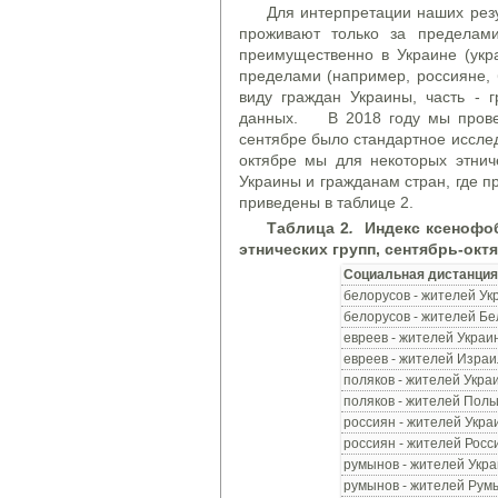
Для интерпретации наших резу
проживают только за пределами
преимущественно в Украине (укр
пределами (например, россияне, 
виду граждан Украины, часть - г
данных. В 2018 году мы провели
сентябре было стандартное исслед
октябре мы для некоторых этнич
Украины и гражданам стран, где п
приведены в таблице 2.
Таблица 2
.
Индекс ксенофоб
этнических групп, сентябрь-окт
Социальная
дистанция
белорусов - жителей Ук
белорусов - жителей Бе
евреев - жителей Украи
евреев - жителей Израи
поляков - жителей Укра
поляков - жителей Пол
россиян - жителей Укра
россиян - жителей Росс
румынов - жителей Укр
румынов - жителей Рум