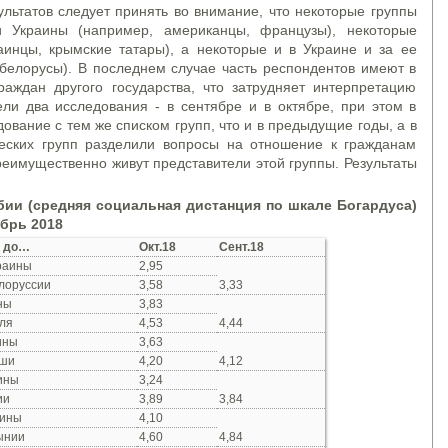
льтатов следует принять во внимание, что некоторые группы
 Украины (например, американцы, французы), некоторые
аинцы, крымские татары), а некоторые и в Украине и за ее
белорусы). В последнем случае часть респондентов имеют в
раждан другого государства, что затрудняет интерпретацию
 два исследования - в сентябре и в октябре, при этом в
ование с тем же списком групп, что и в предыдущие годы, а в
еских групп разделили вопросы на отношение к гражданам
реимущественно живут представители этой группы. Результаты
ии (средняя социальная дистанция по шкале Богардуса)
ябрь 2018
до…
Окт.18
Сент.18
раины
2,95
лоруссии
3,58
3,33
ны
3,83
ля
4,53
4,44
ины
3,63
ьши
4,20
4,12
ины
3,24
ии
3,89
3,84
аины
4,10
ынии
4,60
4,84