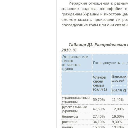
Иерархия отношения к разным 
значение индекса ксенофобии с
гражданам Украины и иностранцам,
сможем сказать произошли ли ре
последующие годы или они связаны
Таблица Д1. Распределения
2019, %
Этническая или
лингво-
Готов допустить пред
этническая
группа
Близких
Членов
друзей
своей
семьи
(балл 1)
(
балл
2)
украиноязычные
59,70%
11,40%
украинцы
русскоязычные
47,60%
12,00%
украинцы
белорусы
27,40%
19,00%
россияне
34,10%
9,30%
поляки
15,60%
13,40%