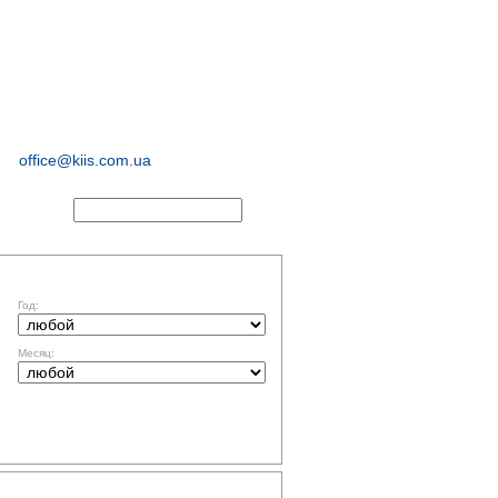
иологические и
маркетинговые
исследования
office@kiis.com.ua
АКТЫ
ФИЛЬТР ПО ДАТЕ
Год:
Месяц:
ТЕМАТИКА