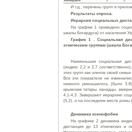
канадцев
1
2
И т.д., перечень групп в прило
Результаты опроса.
Иерархия социальных дист
На графіке 1 приведено соци
шкалы Богардуса) от населения Ук
График 1 . Социальная ди
этническим группам (шкала Бога
Наименьшая социальная дист
(индекс 2,2 и 2,7 соответственн
этих групп как членов своей семьи 
Все эти показатели не изменилис
немного уменьшилось (было 3.8)
крымские татары, канадцы, амери
4,1-4,3. Завершают иерархию соц
(5,2), и на последнем месте ромы (
Динамика ксенофобии
На графике 2 динамика индек
дистанция до 13 этнических и ли