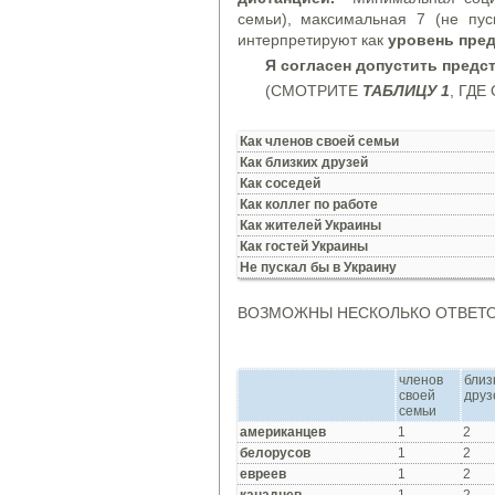
семьи), максимальная 7 (не пус
интерпретируют как
уровень пре
Я согласен допустить предст
(СМОТРИТЕ
ТАБЛИЦУ 1
, ГД
Как членов своей семьи
Как близких друзей
Как соседей
Как коллег по работе
Как жителей Украины
Как гостей Украины
Не пускал бы в Украину
ВОЗМОЖНЫ НЕСКОЛЬКО ОТВЕТО
членов
близ
своей
друз
семьи
американцев
1
2
белорусов
1
2
евреев
1
2