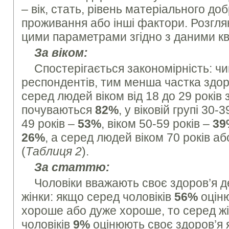
– вік, стать, рівень матеріального до
проживання або інші фактори. Розгля
цими параметрами згідно з даними кв
За віком:
Спостерігається закономірність: ч
респондентів, тим менша частка здор
серед людей віком від 18 до 29 років
почуваються
82%
, у віковій групі 30-
49 років –
53%
, віком 50-59 років –
39
26%
, а серед людей віком 70 років а
(
Таблиця 2
).
За статтю:
Чоловіки вважають своє здоров’я 
жінки: якщо серед чоловіків
56%
оціню
хороше або дуже хороше, то серед ж
чоловіків
9%
оцінюють своє здоров’я 