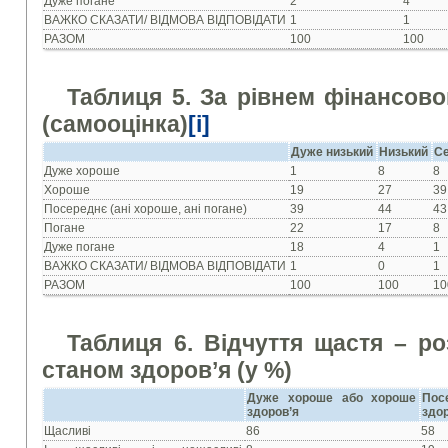
Дуже погане
2
4
ВАЖКО СКАЗАТИ/ ВІДМОВА ВІДПОВІДАТИ
1
1
РАЗОМ
100
100
Таблиця 5. За рівнем фінансовог
(самооцінка)
[i]
Дуже низький
Низький
С
Дуже хороше
1
8
8
Хороше
19
27
39
Посереднє (ані хороше, ані погане)
39
44
43
Погане
22
17
8
Дуже погане
18
4
1
ВАЖКО СКАЗАТИ/ ВІДМОВА ВІДПОВІДАТИ
1
0
1
РАЗОМ
100
100
10
Таблиця
6
. Відчуття щастя – ро
станом здоров’я (у %)
Дуже хороше або хороше
Пос
здоров’я
здо
Щасливі
86
58