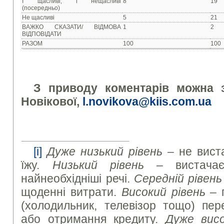
І щасливі, і нещасливі
8
19
(посередньо)
Не щасливі
5
21
ВАЖКО СКАЗАТИ/ ВІДМОВА
1
2
ВІДПОВІДАТИ
РАЗОМ
100
100
З приводу коментарів можна з
Новікової,
l.novikova
@
kiis.com.ua
[i]
Дуже низький рівень
– не виста
їжу.
Низький рівень
– вистачає
найнеобхідніші речі.
Середній рівень
щоденні витрати.
Високий рівень
– п
(холодильник, телевізор тощо) пе
або отримання кредиту.
Дуже
вис