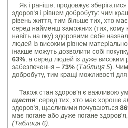
Як і раніше, продовжує зберігатися
здоров’я і рівнем добробуту: чим кр
рівень життя, тим більше тих, хто має
серед найменш заможних (тих, кому 
навіть на їжу) здоровими себе назв
людей із високим рівнем матеріально
інакше можуть дозволити собі покупк
63%
, а серед людей із дуже високим
забезпечення –
73%
(
Таблиця 5
). Чи
добробуту, тим кращі можливості для 
Також стан здоров’я є важливою 
щастя
: серед тих, хто має хороше 
здоров’я, щасливими почуваються
8
має погане або дуже погане здоров’
(Таблиця 6).