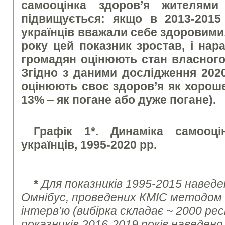
самооцінка здоров’я жителями
підвищується: якщо в 2013-201
українців вважали себе здоровими,
року цей показник зростав, і нар
громадян оцінюють стан власного
Згідно з даними дослідження 202
оцінюють своє здоров’я як хорош
13%
–
як погане або дуже погане).
Графік 1*. Динаміка самооці
українців, 1995-2020 рр.
*
Для показників 1995-2015 наведе
Омнібус, проведених КМІС методом
інтерв’ю (вибірка складає
~ 2000
рес
показників 2016-2019 років наведено