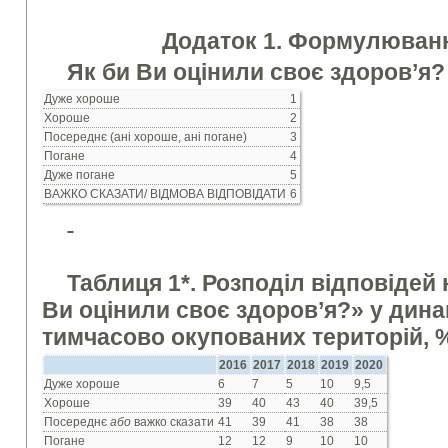
Додаток 1. Формулюванн
Як би Ви оцінили своє здоров’я?
Дуже хороше
1
Хороше
2
Посереднє (ані хороше, ані погане)
3
Погане
4
Дуже погане
5
ВАЖКО СКАЗАТИ/ ВІДМОВА ВІДПОВІДАТИ
6
Таблиця 1*. Розподіл відповідей
Ви оцінили своє здоров’я?» у динам
тимчасово окупованих територій, 
2016
2017
2018
2019
2020
Дуже хороше
6
7
5
10
9,5
Хороше
39
40
43
40
39,5
Посереднє
або
важко сказати
41
39
41
38
38
Погане
12
12
9
10
10