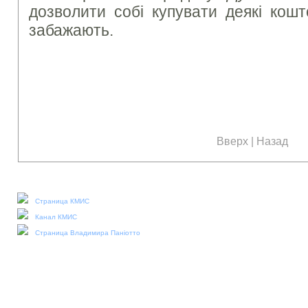
дозволити собі купувати деякі кошт
забажають.
Вверх
|
Назад
Наши социальные медиа:
Страница КМИС
Канал КМИС
Страница Владимира Паніотто