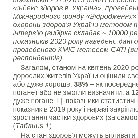
«Індекс здоров’я. Україна», проведе
Міжнародного фонду «Відродження»
охорони здоров’я України методом 
інтерв’ю (вибірка складає
~ 10000
ре
показників 2020 року наведено дані
проведеного КМІС методом
CATI
(в
респондентів).
Загалом, станом на квітень 2020 р
дорослих жителів України оцінили св
або дуже хороше,
38%
– як посереднє
погане) або не змогли визначити, а
1
дуже погане. Ці показники статистичн
показників 2019 року і наразі закріп
зростання частки здорових (за самоо
(
Таблиця 1
).
На стан здоров’я можуть впливати 