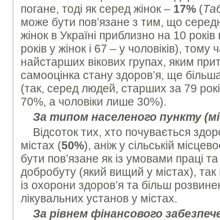
погане, тоді як серед жінок –
17%
(
Та
може бути пов’язане з тим, що серед
жінок в Україні приблизно на 10 років 
років у жінок і 67 – у чоловіків), тому 
найстарших вікових групах, яким пр
самооцінка стану здоров’я, ще більш
(так, серед людей, старших за 79 рок
70%, а чоловіки лише 30%).
За типом населеного пункту (мі
Відсоток тих, хто почувається здо
містах (
50%
), аніж у сільській місцевос
бути пов’язане як із умовами праці т
добробуту (який вищий у містах), так 
із охорони здоров’я та більш розви
лікувальних установ у містах.
За рівнем фінансового забезпече