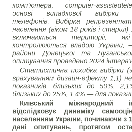
комп’ютера,
computer
-
assisted
tel
основі випадкової вибірки 
телефонів. Вибірка репрезента
населення (віком 18 років і старші) 
включаються території, я
контролюються владою України, 
райони Донецької та Лугансько
опитування проведено 2024 інтерв’
Статистична похибка вибірки (з 
врахуванням дизайн-ефекту 1,1) не
показників, близьких до 50%, 2,
близьких до 25%, 1,4% — для показни
Київський міжнародний ін
відслідковує динаміку самооці
населенням України, починаючи з 1
дані опитувань, протягом оста