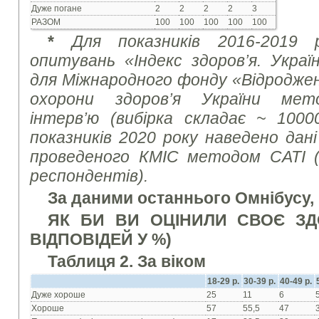
Дуже погане
2
2
2
2
3
РАЗОМ
100
100
100
100
100
*
Для показників 2016-2019 
опитувань
«Індекс здоров’я. Укра
для Міжнародного фонду «Відродже
охорони здоров’я України мет
інтерв’ю (вибірка складає
~ 100
показників 2020 року наведено дан
проведеного КМІС методом
CATI
респондентів).
За даними останнього Омнібусу, к
ЯК БИ ВИ ОЦІНИЛИ СВОЄ ЗД
ВІДПОВІДЕЙ У %)
Таблиця 2. За віком
18-29 р.
30-39 р.
40-49 р.
Дуже хороше
25
11
6
Хороше
57
55,5
47