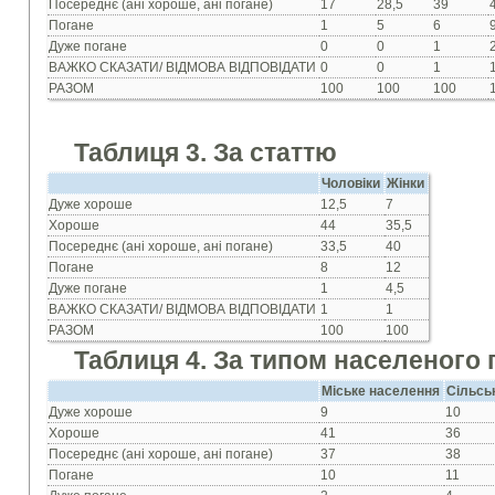
Посереднє (ані хороше, ані погане)
17
28,5
39
Погане
1
5
6
Дуже погане
0
0
1
ВАЖКО СКАЗАТИ/ ВІДМОВА ВІДПОВІДАТИ
0
0
1
РАЗОМ
100
100
100
Таблиця 3. За статтю
Чоловіки
Жінки
Дуже хороше
12,5
7
Хороше
44
35,5
Посереднє (ані хороше, ані погане)
33,5
40
Погане
8
12
Дуже погане
1
4,5
ВАЖКО СКАЗАТИ/ ВІДМОВА ВІДПОВІДАТИ
1
1
РАЗОМ
100
100
Таблиця 4. За типом населеного 
Міське населення
Сільсь
Дуже хороше
9
10
Хороше
41
36
Посереднє (ані хороше, ані погане)
37
38
Погане
10
11