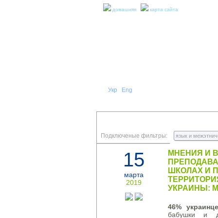
домашняя
карта сайта
Укр
Eng
Рус
|
|
О НА
ПРЕСС-РЕЛИЗЫ И ОТЧЕТЫ
Подключеные фильтры:
язык и межэтнич
15
МНЕНИЯ И 
ПРЕПОДАВА
ШКОЛАХ И 
марта
ТЕРРИТОРИ
2019
УКРАИНЫ: М
46% украинц
бабушки и д