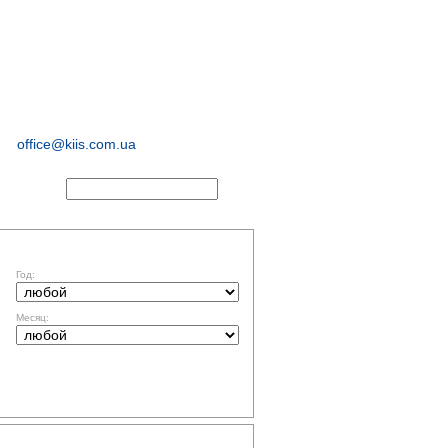
иологические и
маркетинговые
исследования
office@kiis.com.ua
АКТЫ
ФИЛЬТР ПО ДАТЕ
Год:
Месяц:
ТЕМАТИКА