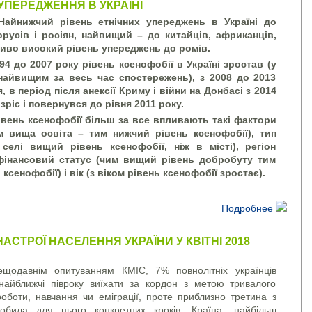
 УПЕРЕДЖЕННЯ В УКРАЇНІ
Найнижчий рівень етнічних упереджень в Україні до
лорусів і росіян, найвищий – до китайців, африканців,
ливо високий рівень упереджень до ромів.
94 до 2007 року рівень ксенофобії в Україні зростав (у
найвищим за весь час спостережень), з 2008 до 2013
 в період після анексії Криму і війни на Донбасі з 2014
зріс і повернувся до рівня 2011 року.
івень ксенофобії більш за все впливають такі фактори
м вища освіта – тим нижчий рівень ксенофобії), тип
селі вищий рівень ксенофобії, ніж в місті), регіон
фінансовий статус (чим вищий рівень добробуту тим
ксенофобії) і вік (з віком рівень ксенофобії зростає).
Подробнее
НАСТРОЇ НАСЕЛЕННЯ УКРАЇНИ У КВІТНІ 2018
ещодавнім опитуванням КМІС, 7% повнолітніх українців
найближчі півроку виїхати за кордон з метою тривалого
оботи, навчання чи еміграції, проте приблизно третина з
била для цього конкретних кроків. Країна, найбільш