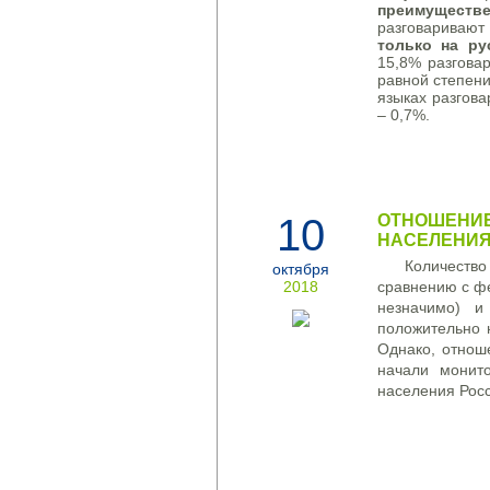
преимуществ
разговаривают
только на ру
15,8% разгова
равной степени
языках разгова
– 0,7%.
10
ОТНОШЕНИЕ
НАСЕЛЕНИЯ 
Количество
октября
2018
сравнению с ф
незначимо
) и 
положительно
Однако
, отнош
начали
монито
населения
Рос