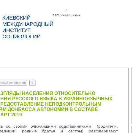
ESC or click to close
КИЕВСКИЙ
соц
МЕЖДУНАРОДНЫЙ
ИНСТИТУТ
СОЦИОЛОГИИ
С
НОВОСТИ
УСЛУГИ
ДАННЫЕ
КОНТ
еские отношения
x
ВЗГЛЯДЫ НАСЕЛЕНИЯ ОТНОСИТЕЛЬНО
НИЯ РУССКОГО ЯЗЫКА В УКРАИНОЯЗЫЧНЫХ
ПРЕДОСТАВЛЕНИЕ НЕПОДКОНТРОЛЬНЫМ
ЯМ ДОНБАССА АВТОНОМИИ В СОСТАВЕ
АРТ 2019
ев
со своими ближайшими родственниками (родители,
едушки, родные братья и сёстры) разговаривают