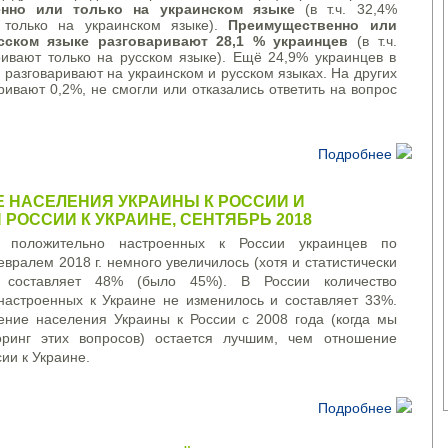
енно или только на украинском языке
(в т.ч. 32,4%
 только на украинском языке).
Преимущественно или
сском языке разговаривают 28,1 % украинцев
(в т.ч.
ривают только на русском языке). Ещё 24,9% украинцев в
 разговаривают на украинском и русском языках. На других
ривают 0,2%, не смогли или отказались ответить на вопрос
Подробнее
 НАСЕЛЕНИЯ УКРАИНЫ К РОССИИ И
РОССИИ К УКРАИНЕ, СЕНТЯБРЬ 2018
положительно
настроенных
к
России
украинцев
по
евралем
2018
г.
немного
увеличилось (
хотя
и
статистически
составляет
48% (
было
45%).
В
России
количество
настроенных
к
Украине
не изменилось
и
составляет
33%.
ение населения
Украины
к
России
с
2008 года (
когда мы
ринг
этих
вопросов)
остается лучшим
,
чем отношение
сии
к
Украине
.
Подробнее