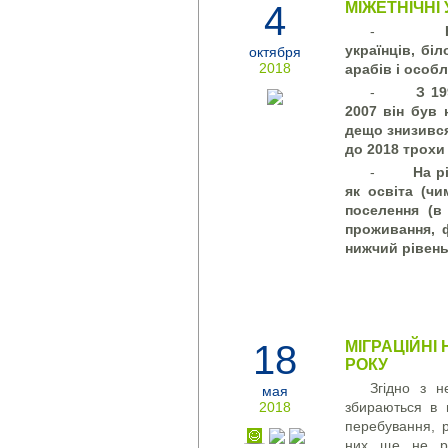
4
МІЖЕТНІЧНІ
-
українців, бі
октября
2018
арабів і особ
-
З 19
2007 він був 
дещо знизився,
до 2018 трохи 
-
На р
як освіта (чи
поселення (в 
проживання, 
нижчий рівень 
18
МІГРАЦІЙНІ 
РОКУ
Згідно з н
мая
2018
збираються в 
перебування, р
них ще не ро