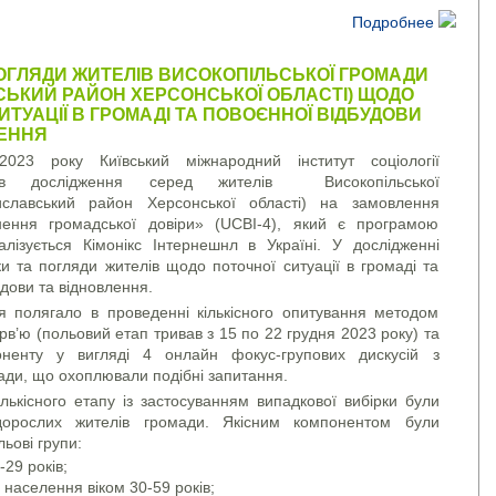
Подробнее
ОГЛЯДИ ЖИТЕЛІВ ВИСОКОПІЛЬСЬКОЇ ГРОМАДИ
СЬКИЙ РАЙОН ХЕРСОНСЬКОЇ ОБЛАСТІ) ЩОДО
ИТУАЦІЇ В ГРОМАДІ ТА ПОВОЄННОЇ ВІДБУДОВИ
ЛЕННЯ
2023 року Київський міжнародний інститут соціології
ів дослідження серед жителів Високопільської
славський район Херсонської області) на замовлення
нення громадської довіри» (UCBI-4), який є програмою
лізується Кімонікс Інтернешнл в Україні. У дослідженні
и та погляди жителів щодо поточної ситуації в громаді та
дови та відновлення.
я полягало в проведенні кількісного опитування методом
рв’ю (польовий етап тривав з 15 по 22 грудня 2023 року) та
оненту у вигляді 4 онлайн фокус-групових дискусій з
ди, що охоплювали подібні запитання.
лькісного етапу із застосуванням випадкової вибірки були
дорослих жителів громади. Якісним компонентом були
льові групи:
29 років;
населення віком 30-59 років;