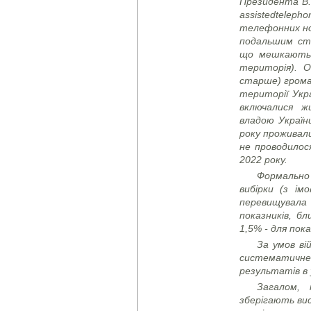
Президента В.
assisted
telepho
телефонних но
подальшим ст
що мешкають у
територія). О
старше) грома
території Укр
включалися ж
владою Україн
року проживали
не проводилос
2022 року.
Формально
вибірки (з ім
перевищувала
показників, бл
1,5% - для пока
За умов ві
систематичне
результатів в 
Загалом,
зберігають ви