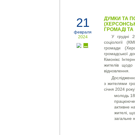
21
ДУМКИ ТА П
(ХЕРСОНСЬК
ГРОМАДІ ТА
февраля
У грудні 2
2024
соціології (К
громади (Хер
громадської до
Кімонікс Інтер
жителів щодо 
відновлення.
Дослідженн
з жителями гро
січня 2024 року
молодь 18-
працююче 
активне на
жителі, що
загальне 