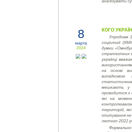
аналізувати су
8
КОГО УКРАЇ
Упродовж 1
соціології (КМ
марта
2024
думки «Омнібус
стратегічних 
українці вваж
використання
на основі ви
випадковою
статистични
мешкають у в
проводилося з 
які на момен
контролювала
територій, як
опитування не 
лютого 2022 р
Формально