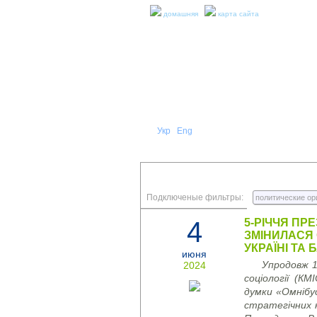
домашняя
карта сайта
Укр
Eng
Рус
|
|
О НА
ПРЕСС-РЕЛИЗЫ И ОТЧЕТЫ
Подключеные фильтры:
политические ор
4
5-РІЧЧЯ ПР
ЗМІНИЛАСЯ 
УКРАЇНІ ТА
июня
Упродовж 1
2024
соціології (КМ
думки «Омнібус
стратегічних 