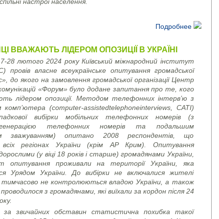
спільні настрої населення.
Подробнее
НЦІ ВВАЖАЮТЬ ЛІДЕРОМ ОПОЗИЦІЇ В УКРАЇНІ
7-28 лютого 2024 року Київський міжнародний інститут
ІС) провів власне всеукраїнське опитування громадської
», до якого на замовлення громадської організації Центр
комунікацій «Форум» було додане запитання про те, кого
ають лідером опозиції. Методом телефонних інтерв’ю з
м комп’ютера (
computer
-
assisted
telephone
interviews
, CATI)
падкової вибірки мобільних телефонних номерів (з
 генерацією телефонних номерів та подальшим
м зважуванням) опитано 2008 респондентів, що
сіх регіонах України (крім АР Крим). Опитування
дорослими (у віці 18 років і старше) громадянами України,
т опитування проживали на території України, яка
ся Урядом України. До вибірки не включалися жителі
і тимчасово не контролюються владою України, а також
проводилося з громадянами, які виїхали за кордон після 24
оку.
 за звичайних обставин статистична похибка такої