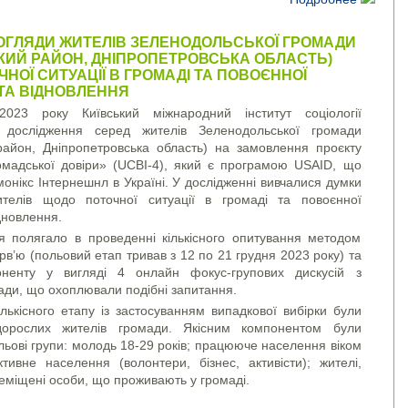
ОГЛЯДИ ЖИТЕЛІВ ЗЕЛЕНОДОЛЬСЬКОЇ ГРОМАДИ
КИЙ РАЙОН, ДНІПРОПЕТРОВСЬКА ОБЛАСТЬ)
НОЇ СИТУАЦІЇ В ГРОМАДІ ТА ПОВОЄННОЇ
ТА ВІДНОВЛЕННЯ
2023 року Київський міжнародний інститут соціології
 дослідження серед жителів Зеленодольської громади
район, Дніпропетровська область) на замовлення проєкту
омадської довіри» (UCBI-4), який є програмою USAID, що
монікс Інтернешнл в Україні. У дослідженні вивчалися думки
телів щодо поточної ситуації в громаді та повоєнної
дновлення.
я полягало в проведенні кількісного опитування методом
рв’ю (польовий етап тривав з 12 по 21 грудня 2023 року) та
оненту у вигляді 4 онлайн фокус-групових дискусій з
ди, що охоплювали подібні запитання.
лькісного етапу із застосуванням випадкової вибірки були
дорослих жителів громади. Якісним компонентом були
ільові групи: молодь 18-29 років; працююче населення віком
ктивне населення (волонтери, бізнес, активісти); жителі,
еміщені особи, що проживають у громаді.