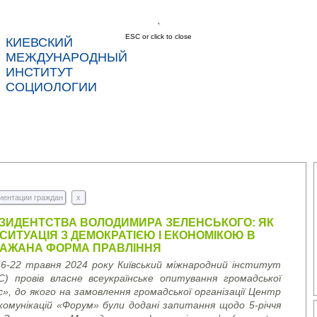
ESC or click to close
КИЕВСКИЙ
соц
МЕЖДУНАРОДНЫЙ
ИНСТИТУТ
СОЦИОЛОГИИ
С
НОВОСТИ
УСЛУГИ
ДАННЫЕ
КОНТ
иентации граждан
x
ЕЗИДЕНТСТВА ВОЛОДИМИРА ЗЕЛЕНСЬКОГО: ЯК
СИТУАЦІЯ З ДЕМОКРАТІЄЮ І ЕКОНОМІКОЮ В
 БАЖАНА ФОРМА ПРАВЛІННЯ
6-22 травня 2024 року Київський міжнародний інститут
ІС) провів власне всеукраїнське опитування громадської
», до якого на замовлення громадської організації Центр
комунікацій «Форум» були додані запитання щодо 5-річчя