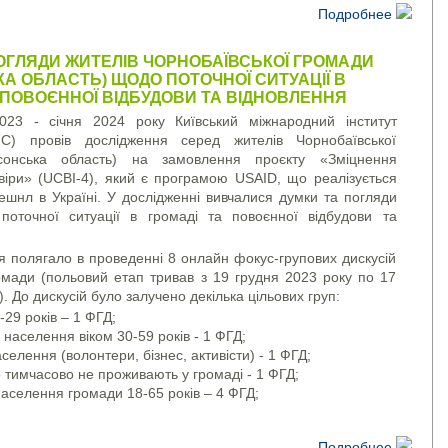
Подробнее
ОГЛЯДИ ЖИТЕЛІВ ЧОРНОБАЇВСЬКОЇ ГРОМАДИ
А ОБЛАСТЬ) ЩОДО ПОТОЧНОЇ СИТУАЦІЇ В
 ПОВОЄННОЇ ВІДБУДОВИ ТА ВІДНОВЛЕННЯ
023 - січня 2024 року Київський міжнародний інститут
МІС) провів дослідження серед жителів Чорнобаївської
сонська область) на замовлення проєкту «Зміцнення
віри» (UCBI-4), який є програмою USAID, що реалізується
нешнл в Україні. У дослідженні вивчалися думки та погляди
поточної ситуації в громаді та повоєнної відбудови та
я полягало в проведенні 8 онлайн фокус-групових дискусій
мади (польовий етап тривав з 19 грудня 2023 року по 17
). До дискусій було залучено декілька цільових груп:
29 років – 1 ФГД;
населення віком 30-59 років - 1 ФГД;
селення (волонтери, бізнес, активісти) - 1 ФГД;
 тимчасово не проживають у громаді - 1 ФГД;
населення громади 18-65 років – 4 ФГД;
Подробнее