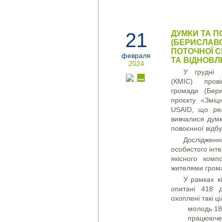
21
ДУМКИ ТА П
(БЕРИСЛАВ
ПОТОЧНОЇ С
февраля
ТА ВІДНОВ
2024
У грудні 
(КМІС) пров
громади (Бери
проєкту «Зміц
USAID, що реа
вивчалися думк
повоєнної відбу
Дослідженн
особистого інте
якісного комп
жителями грома
У рамках кі
опитані 418 
охоплені такі ці
молодь 18-
працююче 