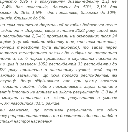
овірністю 0,95 і з врахуванням дизайн-ефекту 1,1) не
 2,4% для показників, близьких до 50%, 2,1% для
изьких до 25%, 1,5% - для показників, близьких до 10%,
зників, близьких до 5%.
йни крім зазначеної формальної похибки додається певне
ідхилення. Зокрема, якщо в травні 2022 року серед всіх
 респондентів 2,5-4% проживали на окупованих після 24
ріях (і це відповідало відсотку тих, хто там проживає,
номерів телефонів була випадковою), то зараз через
пантами телефонного зв’язку до вибірки не потрапило
ндента, які б наразі проживали в окупованих населених
м з цим із загалом 1052 респондентів 33 респонденти до
22 року проживали в населеному пункті, який зараз
Важливо зазначити, що хоча погляди респондентів, які
купації, дещо відрізнялися, але при цьому загальні
и досить подібні. Тобто неможливість зараз опитати
нтів істотно не впливає на якість результатів. Є й інші
можуть впливати на якість результатів в умовах
», які наводилися КМІС раніше.
 ми вважаємо, що отримані результати все одно
соку репрезентативність та дозволяють досить надійно
спільні настрої населення.