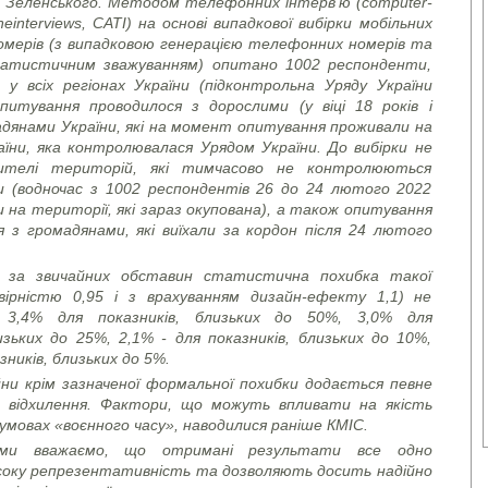
 Зеленського. Методом телефонних інтерв’ю (
computer
-
ne
interviews
, CATI)
на основі випадкової вибірки мобільних
мерів (з випадковою генерацією телефонних номерів та
атистичним зважуванням) опитано 1002 респонденти,
 всіх регіонах України (підконтрольна Уряду України
питування проводилося з дорослими (у віці 18 років і
дянами України, які на момент опитування проживали на
аїни, яка контролювалася Урядом України. До вибірки не
ителі територій, які тимчасово не контролюються
и (водночас з 1002 респондентів 26 до 24 лютого 2022
 на території, які зараз окупована), а також опитування
я з громадянами, які виїхали за кордон після 24 лютого
 за звичайних обставин статистична похибка такої
овірністю 0,95 і з врахуванням дизайн-ефекту 1,1) не
 3,4% для показників, близьких до 50%, 3,0% для
изьких до 25%, 2,1% - для показників, близьких до 10%,
зників, близьких до 5%.
йни крім зазначеної формальної похибки додається певне
 відхилення. Фактори, що можуть впливати на якість
умовах «воєнного часу», наводилися раніше КМІС.
 ми вважаємо, що отримані результати все одно
соку репрезентативність та дозволяють досить надійно