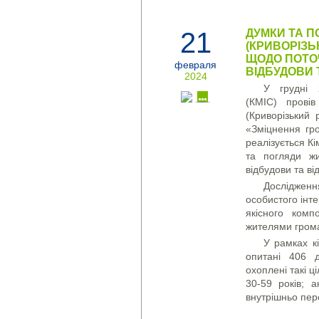
21
ДУМКИ ТА П
(КРИВОРІЗЬ
ЩОДО ПОТОЧ
февраля
ВІДБУДОВИ 
2024
У грудні 
(КМІС) провів
(Криворізький 
«Зміцнення гр
реалізується Кі
та погляди жи
відбудови та ві
Дослідженн
особистого інте
якісного комп
жителями грома
У рамках кі
опитані 406 
охоплені такі ц
30-59 років; а
внутрішньо пер