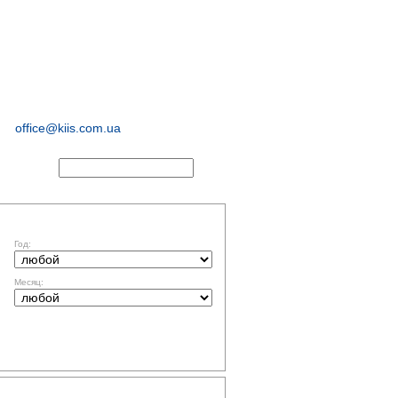
иологические и
маркетинговые
исследования
office@kiis.com.ua
АКТЫ
ФИЛЬТР ПО ДАТЕ
Год:
Месяц:
ТЕМАТИКА