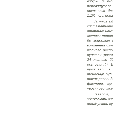
вибірки (з ім
перевищувала
показників, бл
1,1% - для пока
За умов ві
систематичне в
опитаних нами
лютого терито
бо генерація 
вимкнення оку
жодного респо
пунктах
(разо
24 лютого 20
окупований)
. 
проживали в о
тенденції бул
таких респонде
фактори, що 
«воєнного часу
Загалом,
зберігають ви
аналізувати су