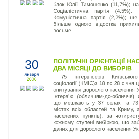
блок Юлії Тимошенко (11,7%); на
Соціалістична партія (4,5%),
Комуністична партія (2,2%); ще 
більше одного відсотка прихил
восьме
30
ПОЛІТИЧНІ ОРІЄНТАЦІЇ НА
ДВА МІСЯЦІ ДО ВИБОРІВ
января
75 інтерв’юерів Київськог
2006
соціології (КМІС)з 18 по 28 січня 
опитування дорослого населення 
інтерв’ю (обличчям-до-обличчя) 
що мешкають у 37 селах та 73 
містах всіх областей та Криму, 
населених пунктів), за чотирис
кожному ступені вибіркою, що за
даних для дорослого населення Укра