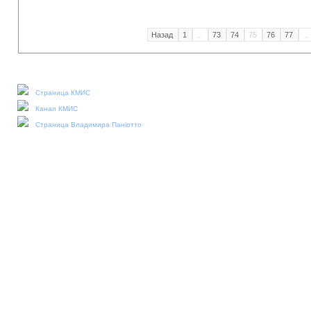
Назад
1
...
73
74
75
76
77
...
Наши социальные медиа:
Страница КМИС
Канал КМИС
Страница Владимира Паніотто