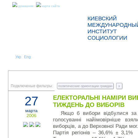
домашняя
карта сайта
КИЕВСКИЙ
МЕЖДУНАРОДНЫ
ИНСТИТУТ
СОЦИОЛОГИИ
Укр
Eng
Рус
|
|
О НАС
НОВОСТИ
ПРЕСС-РЕЛИЗЫ И ОТЧЕТЫ
Подключеные фильтры:
политические ориентации граждан
x
27
ЕЛЕКТОРАЛЬНІ НАМІРИ ВИБ
ТИЖДЕНЬ ДО ВИБОРІВ
марта
Якщо б вибори відбулися за
2006
голосуванні найімовірніше вз
виборців, а до Верховної Ради могл
Партія регіонів – 36,6% ± 3,1% 