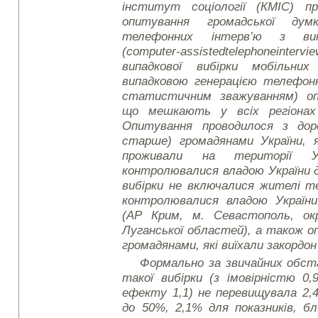
інститут соціології (КМІС) пр
опитування громадської ду
телефонних інтерв’ю з вик
(
computer
-
assisted
telephone
intervi
випадкової вибірки мобільни
випадковою генерацією телефон
статистичним зважуванням) оп
що мешкають у всіх регіонах 
Опитування проводилося з доро
старше) громадянами України, 
проживали на території У
контролювалися владою України д
вибірки не включалися жителі т
контролювалися владою Україн
(АР Крим, м. Севастополь, ок
Луганської областей), а також о
громадянами, які виїхали закордон
Формально за звичайних обс
такої вибірки (з імовірністю 0,
ефекту 1,1) не перевищувала 2,4
до 50%, 2,1% для показників, б