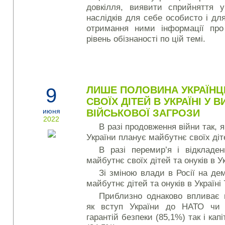
довкілля, виявити сприйняття у
наслідків для себе особисто і дл
отримання ними інформації про 
рівень обізнаності по цій темі.
9
ЛИШЕ ПОЛОВИНА УКРАЇНЦ
СВОЇХ ДІТЕЙ В УКРАЇНІ У
июня
ВІЙСЬКОВОЇ ЗАГРОЗИ
2022
В разі продовження війни так, 
України планує майбутнє своїх діте
В разі перемир’я і відкладе
майбутнє своїх дітей та онуків в У
Зі зміною влади в Росії на де
майбутнє дітей та онуків в Україні
Приблизно однаково впливає 
як вступ України до НАТО чи 
гарантій безпеки (85,1%) так і кап