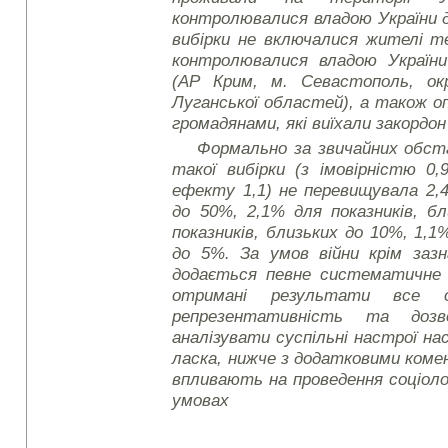
контролювалися владою України д
вибірки не включалися жителі т
контролювалися владою Україн
(АР Крим, м. Севастополь, ок
Луганської областей), а також о
громадянами, які виїхали закордон
Формально за звичайних обс
такої вибірки (з імовірністю 0,
ефекту 1,1) не перевищувала 2,4
до 50%, 2,1% для показників, б
показників, близьких до 10%, 1,1%
до 5%. За умов війни крім зазн
додається певне систематичне 
отримані результати все о
репрезентативність та доз
аналізувати суспільні настрої н
ласка, нижче з додатковими коме
впливають на проведення соціоло
умовах