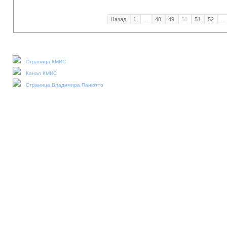
Назад
1
...
48
49
50
51
52
...
Наши социальные медиа:
Страница КМИС
Канал КМИС
Страница Владимира Паніотто