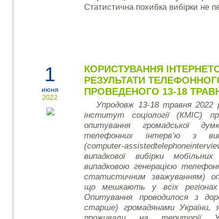
Статистична похибка вибірки не п
1
КОРИСТУВАННЯ ІНТЕРНЕТО
РЕЗУЛЬТАТИ ТЕЛЕФОННОГ
июня
ПРОВЕДЕНОГО 13-18 ТРАВН
2022
Упродовж 13-18 травня 2022 
інститут соціології (КМІС) пр
опитування громадської ду
телефонних інтерв’ю з вик
(
computer
-
assisted
telephone
intervi
випадкової вибірки мобільни
випадковою генерацією телефон
статистичним зважуванням) оп
що мешкають у всіх регіонах 
Опитування проводилося з доро
старше) громадянами України, 
проживали на території У