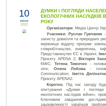
10
ДУМКИ І ПОГЛЯДИ НАСЕЛЕ
ЕКОЛОГІЧНИХ НАСЛІДКІВ В
июня
РОКУ
2022
Організатори:
Медіа Центр Укр
Учасники: Руслан Гречаник
-
захисту довкілля та природних ре
керівниця відділу програм зовні
співробітництво, енергетика, ін
Представництво ЄС в Україні;
Іве
Проєкту APENA 2;
Вікторія За
КМІС;
Тетяна Тимочко
- голова 
ліги;
Олена Лобова
- голов
Communication;
Іветта Делікатна
Проєкту APENA2.
Коротко.
Під час заходу буд
опитування «Думки і погляди
екологічних наслідків війни», про
Ключовим завданням дослідже
зацікавленості українців пробл