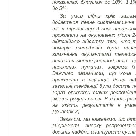
показників, близьких до 10%, 1,1%
до 5%.
За умов війни крім зазнач
додається певне систематичне 
ще в травні серед всіх опитани
проживали на окупованих після 
відповідало відсотку тих, хто 
номерів телефонів була випа
вимкнення окупантами телефон
опитати менше респондентів, щ
населених пунктах, зокрема їх
Важливо зазначити, що хоча п
проживали в окупації, дещо ві
загальні тенденції були досить 
зараз опитати таких респонден
якість результатів. Є й інші ф
на якість результатів в умов
Додаток 2).
Загалом, ми вважаємо, що от
зберігають високу репрезент
досить надійно аналізувати суспі