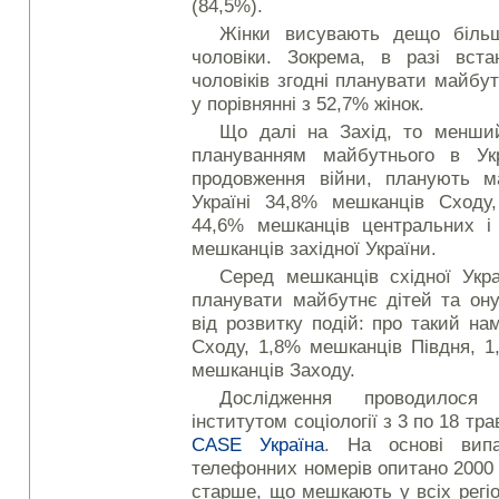
(84,5%).
Жінки висувають дещо більш
чоловіки. Зокрема, в разі вст
чоловіків згодні планувати майбутн
у порівнянні з 52,7% жінок.
Що далі на Захід, то менший
плануванням майбутнього в Укр
продовження війни, планують м
Україні 34,8% мешканців Сходу
44,6% мешканців центральних і 
мешканців західної України.
Серед мешканців східної Укр
планувати майбутнє дітей та ону
від розвитку подій: про такий н
Сходу, 1,8% мешканців Півдня, 
мешканців Заходу.
Дослідження проводилося
інститутом соціології з 3 по 18 тр
CASE Україна
. На основі випа
телефонних номерів опитано 2000 ре
старше, що мешкають у всіх регіо