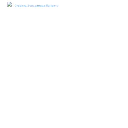
Сторінка Володимира Паніотто