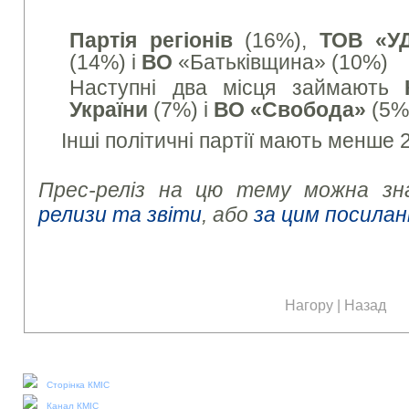
Партія регіонів
(
16
%)
,
ТОВ «
У
(
14
%) і
ВО
«Батьківщина»
(
10
%)
Наступні
два
місця займають
України
(
7
%) і
ВО
«Свобода»
(
5
%
Інші політичні партії мають менше 
Прес-реліз на цю тему можна зн
релизи та звіти
, або
за цим посилан
Нагору
|
Назад
Наші соціальні медіа:
Сторінка КМІС
Канал КМІС