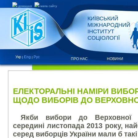
домашня
мапа сайту
КИЇВСЬКИЙ
МІЖНАРОДНИЙ
ІНСТИТУТ
СОЦІОЛОГІЇ
Укр
Eng
Рус
|
|
ПРО НАС
НОВИНИ
НОВИНИ
ЕЛЕКТОРАЛЬНІ НАМІРИ ВИБОР
ЩОДО ВИБОРІВ ДО ВЕРХОВНО
Якби вибори
до Верховної 
середині листопада
2013 року,
най
серед виборців
України
мали
б такі