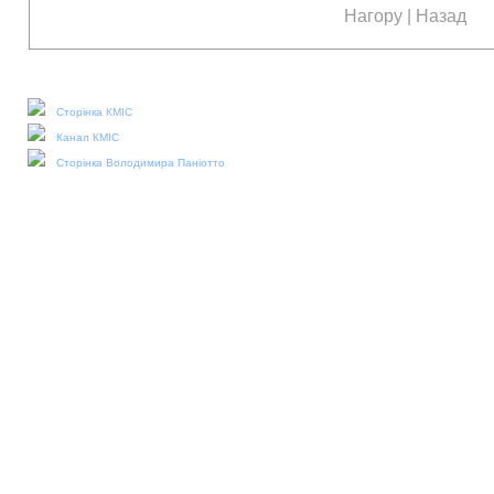
Нагору
|
Назад
Наші соціальні медіа:
Сторінка КМІС
Канал КМІС
Сторінка Володимира Паніотто