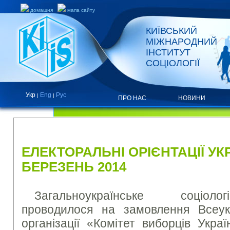
домашня
мапа сайту
КИЇВСЬКИЙ
МІЖНАРОДНИЙ
ІНСТИТУТ
СОЦІОЛОГІЇ
Укр
Eng
Рус
|
|
ПРО НАС
НОВИНИ
НОВИНИ
ЕЛЕКТОРАЛЬНІ ОРІЄНТАЦІЇ УКР
БЕРЕЗЕНЬ 2014
Загальноукраїнське соціоло
проводилося на замовлення Всеукр
організації «Комітет виборців Укра