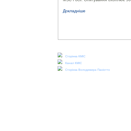
Докладніше
Наші соціальні медіа:
Сторінка КМІС
Канал КМІС
Сторінка Володимира Паніотто