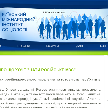
ESC or click to close
КИЇВСЬКИЙ
МІЖНАРОДНИЙ
ІНСТИТУТ
СОЦІОЛОГІЇ
АС
НОВИНИ
ПОСЛУГИ
ДАНІ
КОНТ
 ПРО ЩО ХОЧЕ ЗНАТИ РОСІЙСЬКЕ МЗС"
ки російськомовного населення та готовність переїхати в
ців. У розпорядженні Forbes опинилася анкета, присвячена
дян в Україні, а також готовності переїхати в Росію. Запит на
тримали провідні українські соціологічні служби. Листи з
російських дослідницьких компаній, проте кінцевий замовник –
0 осіб, форма проведення – он-лайн або по телефону.