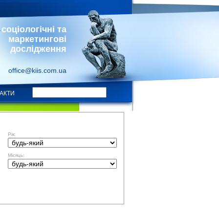
соціологічні та
маркетингові
дослідження
office@kiis.com.ua
АКТИ
ФІЛЬТР ЗА ДАТОЮ
Рік:
Місяць: