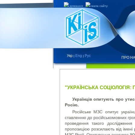
домашня
мапа сайту
Укр
Eng
Рус
|
|
ПРО Н
НОВИНИ
"УКРАЇНСЬКА СОЦІОЛОГІЯ:
Українців опитують про утис
Росію.
Російське МЗС опитує україн
ставленню до російськомовних грома
проведення такого дослідження о
пропозицією розсилають від імені 
МЗС Росії. Опитування охоплює 90