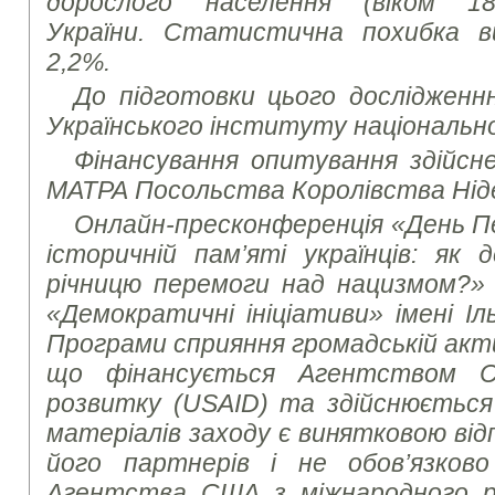
дорослого населення (віком 1
України.
Статистична похибка ви
2,2%.
До підготовки цього дослідженнн
Українського інституту національно
Фінансування опитування здійсн
МАТРА Посольства Королівства Ніде
Онлайн-пресконференція «День Пе
історичній пам’яті українців: як 
річницю перемоги над нацизмом?»
«Демократичні ініціативи» імені Іл
Програми сприяння громадській акт
що фінансується Агентством С
розвитку (USAID) та здійснюється 
матеріалів заходу є винятковою від
його партнерів i не обов’язково
Агентства США з міжнародного р