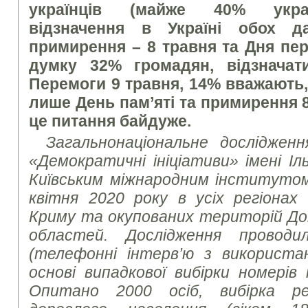
українців (майже 40% украї
відзначення в Україні обох д
примирення – 8 травня та Дня пер
думку 32% громадян, відзнача
Перемоги 9 травня, 14% вважають,
лише День пам’яті та примирення 8
це питання байдуже.
Загальнонаціональне досліджен
«Демократичні ініціативи» імені Іл
Київським міжнародним інститутом 
квітня 2020 року в усіх регіонах
Криму та окупованих територій Дон
областей. Дослідження провод
(телефонні інтерв’ю з використа
основі випадкової вибірки номерів
Опитано 2000 осіб, вибірка р