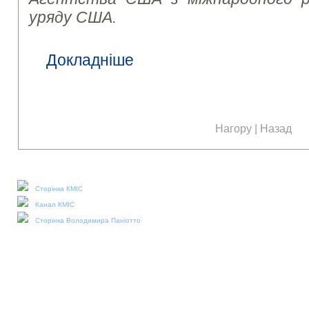
уряду США.
Докладніше
Нагору
|
Назад
Наші соціальні медіа:
Сторінка КМІС
Канал КМІС
Сторінка Володимира Паніотто