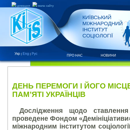
домашня
мапа сайту
КИЇВСЬКИЙ
МІЖНАРОДНИЙ
ІНСТИТУТ
СОЦІОЛОГІЇ
Укр
Eng
Рус
|
|
ПРО НАС
НОВИНИ
НОВИНИ
ДЕНЬ ПЕРЕМОГИ І ЙОГО МІСЦЕ
ПАМ’ЯТІ УКРАЇНЦІВ
Дослідження щодо ставленн
проведене Фондом «Демініціативи»
міжнародним інститутом соціології