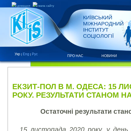
домашня
мапа сайту
КИЇВСЬКИЙ
МІЖНАРОДНИЙ
ІНСТИТУТ
СОЦІОЛОГІЇ
Укр
Eng
Рус
|
|
ПРО НАС
НОВИНИ
НОВИНИ
ЕКЗИТ-ПОЛ В М. ОДЕСА: 15 Л
РОКУ. РЕЗУЛЬТАТИ СТАНОМ НА
Остаточні результати стан
15 листопада 2020 року, у день 