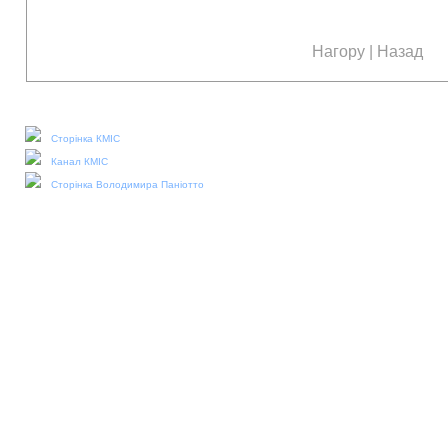
Нагору
|
Назад
Наші соціальні медіа:
Сторінка КМІС
Канал КМІС
Сторінка Володимира Паніотто