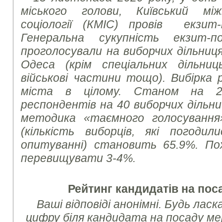
міського голови, Київський мі
соціології (КМІС) провів екзит
Генеральна сукупність екзит-п
проголосували на виборчих дільниц
Одеса (крім спеціальних дільниц
військові частини тощо). Вибірка
міста в цілому. Станом на 2
респондентів на 40 виборчих дільн
методика «таємного голосування»
(кількість виборців, які погоди
опитуванні) становить 65.9%. По
перевищувати 3-4%.
Рейтинг кандидатів на по
Ваші відповіді анонімні. Будь лас
цифру біля кандидата на посаду ме