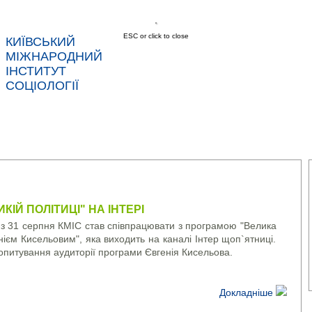
ESC or click to close
КИЇВСЬКИЙ
МІЖНАРОДНИЙ
ІНСТИТУТ
СОЦІОЛОГІЇ
АС
НОВИНИ
ПОСЛУГИ
ДАНІ
КОНТ
ИКІЙ ПОЛІТИЦІ" НА ІНТЕРІ
з 31 серпня КМІС став співпрацювати з програмою "Велика
нієм Кисельовим", яка виходить на каналі Інтер щоп`ятниці.
опитування аудиторії програми Євгенія Кисельова.
Докладніше