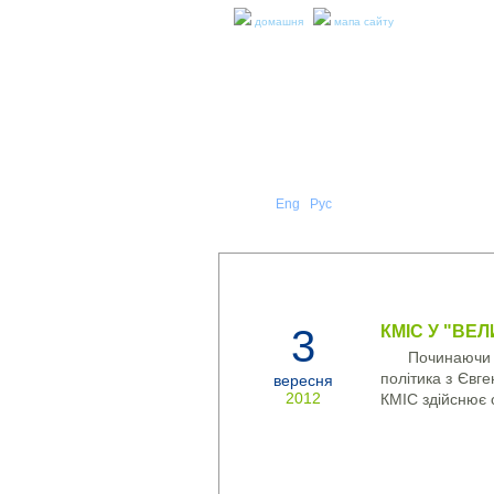
домашня
мапа сайту
Укр
Eng
Рус
|
|
ПРО Н
НОВИНИ
3
КМІС У "ВЕЛ
Починаючи 
політика з Євге
вересня
2012
КМІС здійснює 