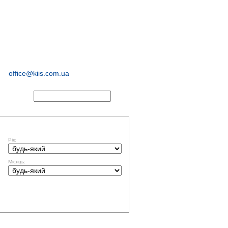
соціологічні та
маркетингові
дослідження
office@kiis.com.ua
АКТИ
ФІЛЬТР ЗА ДАТОЮ
Рік:
Місяць: